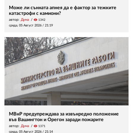
Може ли сънната апнея да е фактор за тежките
катастрофи с камиони?
автор:
Дума
visibility
1342
сряда, 05 Август 2026 /
21:19
МВнР предупреждава за извънредно положение
във Вашингтон и Орегон заради пожарите
автор:
Дума
visibility
1371
сряда, 05 Август 2026 /
21:14