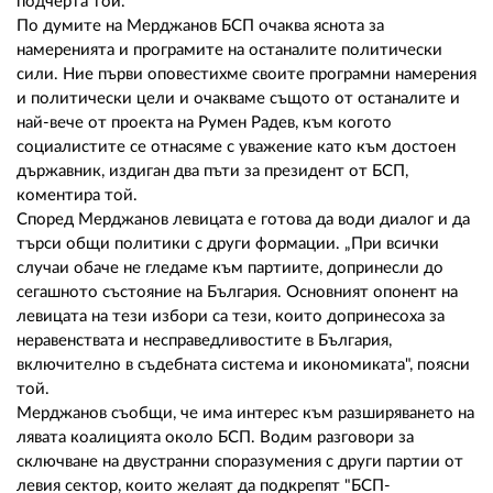
02 975 20 35
подчерта той.
По думите на Мерджанов БСП очаква яснота за
намеренията и програмите на останалите политически
сили. Ние първи оповестихме своите програмни намерения
и политически цели и очакваме същото от останалите и
най-вече от проекта на Румен Радев, към когото
социалистите се отнасяме с уважение като към достоен
държавник, издиган два пъти за президент от БСП,
коментира той.
Според Мерджанов левицата е готова да води диалог и да
търси общи политики с други формации. „При всички
случаи обаче не гледаме към партиите, допринесли до
сегашното състояние на България. Основният опонент на
левицата на тези избори са тези, които допринесоха за
неравенствата и несправедливостите в България,
включително в съдебната система и икономиката", поясни
той.
Мерджанов съобщи, че има интерес към разширяването на
лявата коалицията около БСП. Водим разговори за
сключване на двустранни споразумения с други партии от
левия сектор, които желаят да подкрепят "БСП-