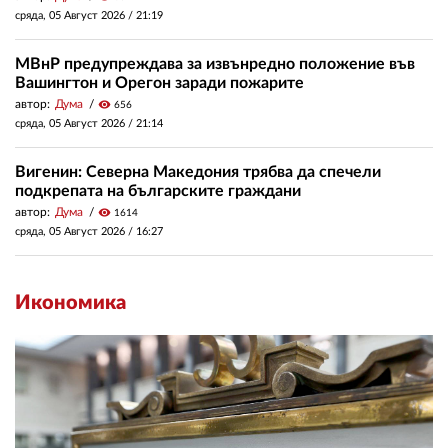
сряда, 05 Август 2026 /
21:19
МВнР предупреждава за извънредно положение във
Вашингтон и Орегон заради пожарите
автор:
Дума
visibility
656
сряда, 05 Август 2026 /
21:14
Вигенин: Северна Македония трябва да спечели
подкрепата на българските граждани
автор:
Дума
visibility
1614
сряда, 05 Август 2026 /
16:27
Икономика