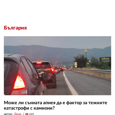
България
Може ли сънната апнея да е фактор за тежките
катастрофи с камиони?
автор:
Дума
visibility
659