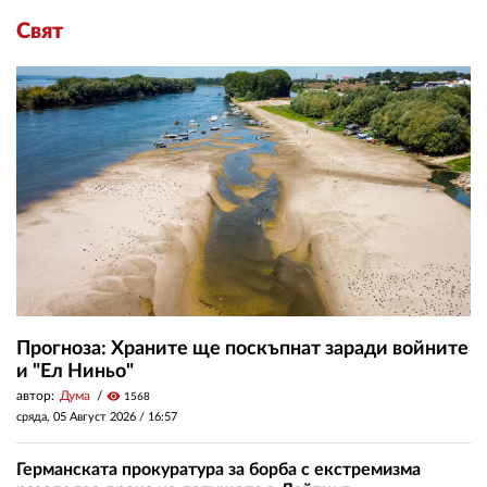
Свят
Прогноза: Храните ще поскъпнат заради войните
и "Ел Ниньо"
автор:
Дума
visibility
1568
сряда, 05 Август 2026 /
16:57
Германската прокуратура за борба с екстремизма