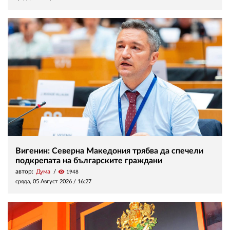
Вигенин: Северна Македония трябва да спечели
подкрепата на българските граждани
автор:
Дума
visibility
1948
сряда, 05 Август 2026 /
16:27