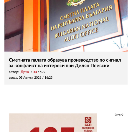
Сметната палата образува производство по сигнал
за конфликт на интереси при Делян Пеевски
автор:
Дума
visibility
1625
сряда, 05 Август 2026 /
16:23
Error9