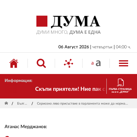
НАЧАЛО
БЪЛГАРИЯ
ИКОНОМИКА
ИЗБОРИ
06 Август 2026
четвъртък
04:00 ч.
СВЯТ
ОБЩЕСТВО
Информация:
КУЛТУРА
Скъпи приятели! Ние пак сме тук! Времет
ПЪРВА СТРАНИЦА
на в-к „ДУМА“
ЖИВОТ
България
Сериозно ляво присъствие в парламента може да нормализира политиката
СПОРТ
ПРИЛОЖЕНИЯ
Атанас Мерджанов:
ДРУГИ