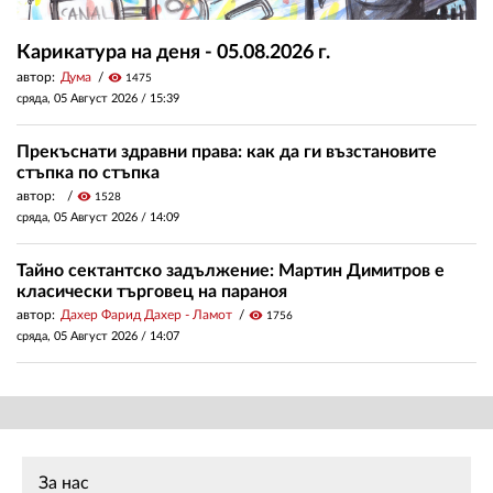
Карикатура на деня - 05.08.2026 г.
автор:
Дума
visibility
1475
сряда, 05 Август 2026 /
15:39
Прекъснати здравни права: как да ги възстановите
стъпка по стъпка
автор:
visibility
1528
сряда, 05 Август 2026 /
14:09
Тайно сектантско задължение: Мартин Димитров е
класически търговец на параноя
автор:
Дахер Фарид Дахер - Ламот
visibility
1756
сряда, 05 Август 2026 /
14:07
За нас