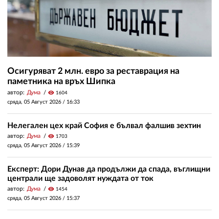
Осигуряват 2 млн. евро за реставрация на
паметника на връх Шипка
автор:
Дума
visibility
1604
сряда, 05 Август 2026 /
16:33
Нелегален цех край София е бълвал фалшив зехтин
автор:
Дума
visibility
1703
сряда, 05 Август 2026 /
15:39
Експерт: Дори Дунав да продължи да спада, въглищни
централи ще задоволят нуждата от ток
автор:
Дума
visibility
1454
сряда, 05 Август 2026 /
15:37