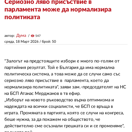
Сериозно ляво присъствие в
парламента може да нормализира
ЗА НАС
политиката
АВТОРИ
Дума
автор:
visibility
547
РЕДАКЦИЯ
сряда, 18 Март 2026
/ брой: 50
КОНТАКТИ
"Залогът на предстоящите избори е много по-голям от
РЕКЛАМА
партийния резултат. Той е България да има нормална
политическа система, а това може да се случи само със
АБОНАМЕНТ
сериозно ляво присъствие в парламента, което да
УСЛОВИЯ ЗА ПОЛЗВАНЕ
нормализира политиката", заяви зам.-председателят на НС
на БСП Атанас Мерджанов в тв ефир.
ПОЛИТИКА ЗА БИСКВИТКИТЕ
„Изборът на новото ръководство върна оптимизма и
надеждата на всички социалисти, че БСП се връща в
ПОЛИТИКАТА ЗА
играта. Промяната в партията, която се случи на конгреса,
ПОВЕРИТЕЛНОСТ
беше нужна, за да покажем на обществото, че
действително сме осъзнали грешката си и се променяме",