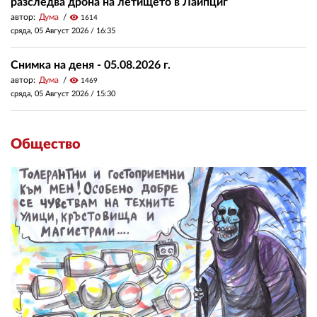
разследва дрона на летището в Лайпциг
автор:
Дума
visibility
1614
сряда, 05 Август 2026 /
16:35
Снимка на деня - 05.08.2026 г.
автор:
Дума
visibility
1469
сряда, 05 Август 2026 /
15:30
Общество