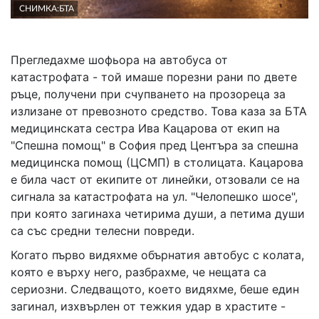
02 975 20 35
СНИМКА:БТА
Прегледахме шофьора на автобуса от
катастрофата - той имаше порезни рани по двете
ръце, получени при счупването на прозореца за
излизане от превозното средство. Това каза за БТА
медицинската сестра Ива Кацарова от екип на
"Спешна помощ" в София пред Центъра за спешна
медицинска помощ (ЦСМП) в столицата. Кацарова
е била част от екипите от линейки, отзовали се на
сигнала за катастрофата на ул. "Челопешко шосе",
при която загинаха четирима души, а петима души
са със средни телесни повреди.
Когато първо видяхме обърнатия автобус с колата,
която е върху него, разбрахме, че нещата са
сериозни. Следващото, което видяхме, беше един
загинал, изхвърлен от тежкия удар в храстите -