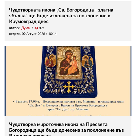
Чудотворната икона „Св. Богородица - златна
ябълка” ще бъде изложена за поклонение в
Крумовград днес
автор:
Дума
visibility
371
неделя, 09 Август 2026 /
10:14
Чудотворна мироточива икона на Пресвета
Богородица ще бъде донесена за поклонение във
Видинска епархия