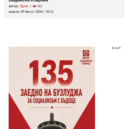
автор:
Дума
visibility
451
неделя, 09 Август 2026 /
10:11
Error9