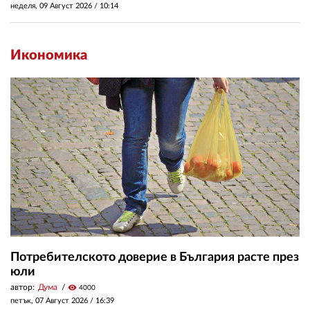
неделя, 09 Август 2026 /
10:14
Икономика
Потребителското доверие в България расте през
юли
автор:
Дума
visibility
4000
петък, 07 Август 2026 /
16:39