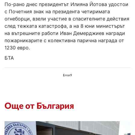
По-рано днес президентът Илияна Йотова удостои
с Почетния знак на президента четиримата
огнеборци, взели участие в спасителните действия
след тежката катастрофа, а на 8 юни министърът
на вътрешните работи Иван Демерджиев награди
пожарникарите с колективна парична награда от
1230 евро.
БТА
Error9
Още от България