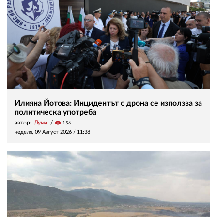
Илияна Йотова: Инцидентът с дрона се използва за
политическа употреба
автор:
Дума
visibility
156
неделя, 09 Август 2026 /
11:38