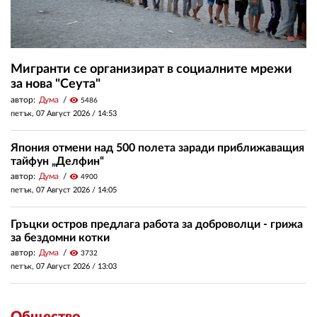
Мигранти се организират в социалните мрежи
за нова "Сеута"
автор:
Дума
visibility
5486
петък, 07 Август 2026 /
14:53
Япония отмени над 500 полета заради приближаващия
тайфун „Делфин“
автор:
Дума
visibility
4900
петък, 07 Август 2026 /
14:05
Гръцки остров предлага работа за доброволци - грижа
за бездомни котки
автор:
Дума
visibility
3732
петък, 07 Август 2026 /
13:03