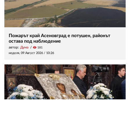
Пожарът край Асеновград е потушен, районът
остава под наблюдение
автор:
Дума
visibility
181
неделя, 09 Август 2026 /
10:26