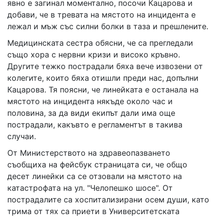
явно е загинал моментално, посочи Кацарова и
добави, че в тревата на мястото на инцидента е
лежал и мъж със силни болки в таза и прешлените.
Медицинската сестра обясни, че са прегледали
също хора с нервни кризи и високо кръвно.
Другите тежко пострадали бяха вече извозени от
колегите, които бяха отишли преди нас, допълни
Кацарова. Тя поясни, че линейката е останала на
мястото на инцидента някъде около час и
половина, за да види екипът дали има още
пострадали, какъвто е регламентът в такива
случаи.
От Министерството на здравеопазването
съобщиха на фейсбук страницата си, че общо
десет линейки са се отзовали на мястото на
катастрофата на ул. "Челопешко шосе". От
пострадалите са хоспитализирани осем души, като
трима от тях са приети в Университетската