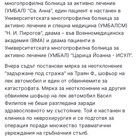
многопрофилна болница за активно лечение
(УМБАЛ) "Св. Анна", един пациент е настанен в
Университетската многопрофилна болница за
активно лечение и спешна медицина (УМБАЛСМ)
"Н. И. Пирогов", двама – във Военномедицинска
академия (ВМА) и двама пациенти в
Университетската многопрофилна болница за
активно лечение (УМБАЛ) "Царица Йоанна - ИСУЛ".
Вчера съдът постанови мярка за неотклонение
"задържане под стража" на Траян Ф., шофьор на
лек автомобил и един от обвиняемите за
катастрофата. Мярка за неотклонение на другия
обвиняем шофьор на лек автомобил Васил
Филипов не беше разгледана заради
здравословното му състояние. Той е настанен в
клиника по неврохирургия и се подготвя за
операция поради множество травматични
увреждания на гръбначния стълб.