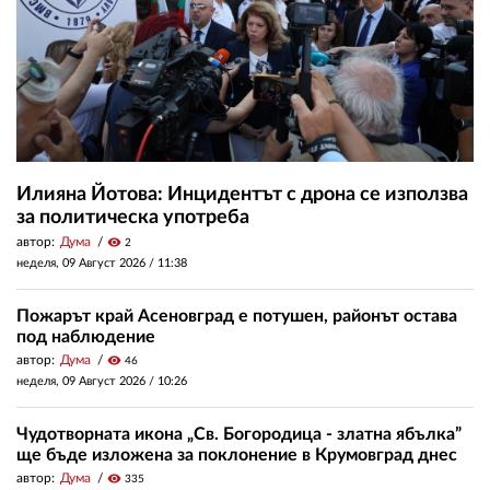
Илияна Йотова: Инцидентът с дрона се използва
за политическа употреба
автор:
Дума
visibility
2
неделя, 09 Август 2026 /
11:38
Пожарът край Асеновград е потушен, районът остава
под наблюдение
автор:
Дума
visibility
46
неделя, 09 Август 2026 /
10:26
Чудотворната икона „Св. Богородица - златна ябълка”
ще бъде изложена за поклонение в Крумовград днес
автор:
Дума
visibility
335