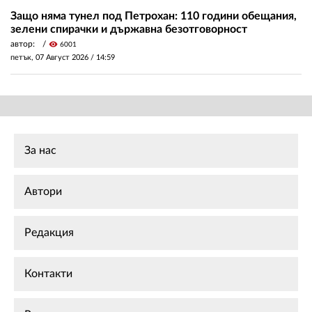
Защо няма тунел под Петрохан: 110 години обещания,
зелени спирачки и държавна безотговорност
автор:
visibility
6001
петък, 07 Август 2026 /
14:59
За нас
Автори
Редакция
Контакти