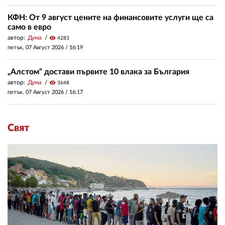
КФН: От 9 август цените на финансовите услуги ще са
само в евро
автор:
Дума
visibility
4283
петък, 07 Август 2026 /
16:19
„Алстом“ достави първите 10 влака за България
автор:
Дума
visibility
3648
петък, 07 Август 2026 /
16:17
Свят