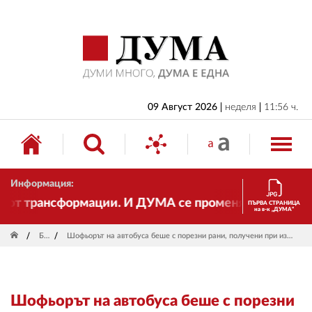
НАЧАЛО
БЪЛГАРИЯ
ИКОНОМИКА
ИЗБОРИ
09 Август 2026
неделя
11:56 ч.
СВЯТ
ОБЩЕСТВО
Информация:
КУЛТУРА
т трансформации. И ДУМА се променя и става електр
ПЪРВА СТРАНИЦА
на в-к „ДУМА“
ЖИВОТ
България
Шофьорът на автобуса беше с порезни рани, получени при излизането от превозното средство, каза мед. сестра Ива Кацарова, пристигнала на катастрофата на "Челопешко шосе"
СПОРТ
ПРИЛОЖЕНИЯ
Шофьорът на автобуса беше с порезни
ДРУГИ