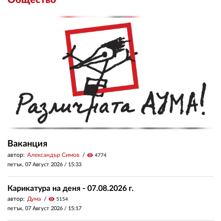
Общество
Ваканция
автор:
Александър Симов
visibility
4774
петък, 07 Август 2026 /
15:33
Карикатура на деня - 07.08.2026 г.
автор:
Дума
visibility
5154
петък, 07 Август 2026 /
15:17