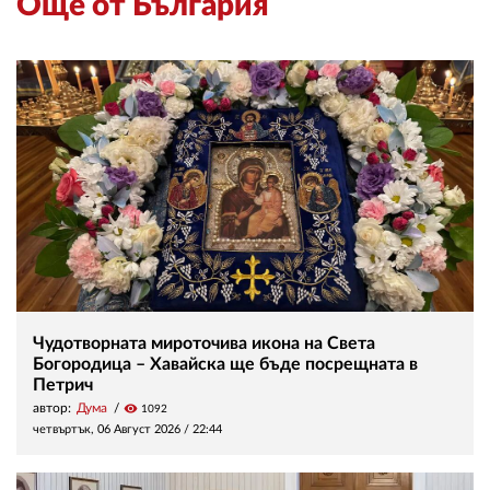
Още от България
Чудотворната мироточива икона на Света
Богородица – Хавайска ще бъде посрещната в
Петрич
автор:
Дума
visibility
1092
четвъртък, 06 Август 2026 /
22:44