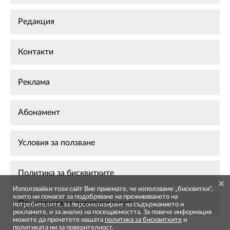
Редакция
Контакти
Реклама
Абонамент
Условия за ползване
Политика за бисквитките
Използвайки този сайт Вие приемате, че използваме „бисквитки",
които ни помагат за подобряване на преживяването на
Политиката за поверителност
потребителите, за персонализиране на съдържанието и
рекламите, и за анализ на посещаемостта. За повече информация
можете да прочетете нашата
политика за бисквитките
и
политиката ни за поверителност
.