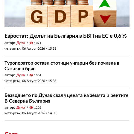
Евростат: Делът на България в БВП на ЕС е 0,6 %
автор:
Дума
visibility
1071
четвъртък, 06 Август 2026 /
15:33
Туроператор остави стотици унгарци без почивка в
Слънчев бряг
автор:
Дума
visibility
1084
четвъртък, 06 Август 2026 /
15:33
Безводието по Дунав сваля цената на земята и рентите
В Северна България
автор:
Дума
visibility
1205
четвъртък, 06 Август 2026 /
14:03