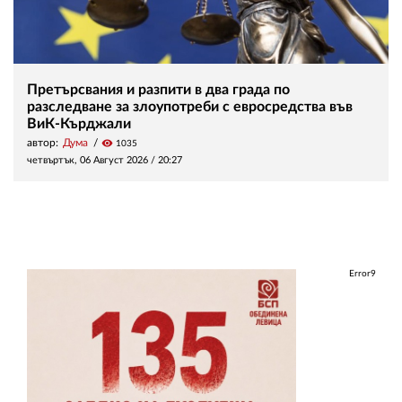
Претърсвания и разпити в два града по
разследване за злоупотреби с евросредства във
ВиК-Кърджали
автор:
Дума
visibility
1035
четвъртък, 06 Август 2026 /
20:27
Error9