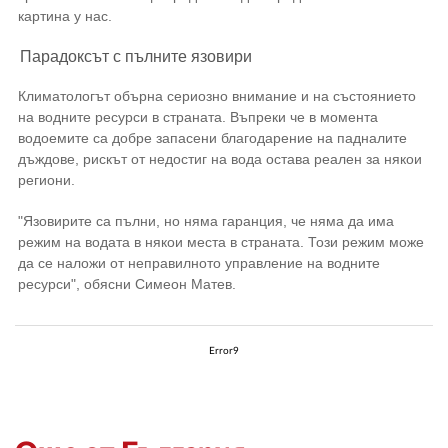
картина у нас.
Парадоксът с пълните язовири
Климатологът обърна сериозно внимание и на състоянието
на водните ресурси в страната. Въпреки че в момента
водоемите са добре запасени благодарение на падналите
дъждове, рискът от недостиг на вода остава реален за някои
региони.
"Язовирите са пълни, но няма гаранция, че няма да има
режим на водата в някои места в страната. Този режим може
да се наложи от неправилното управление на водните
ресурси", обясни Симеон Матев.
Error9