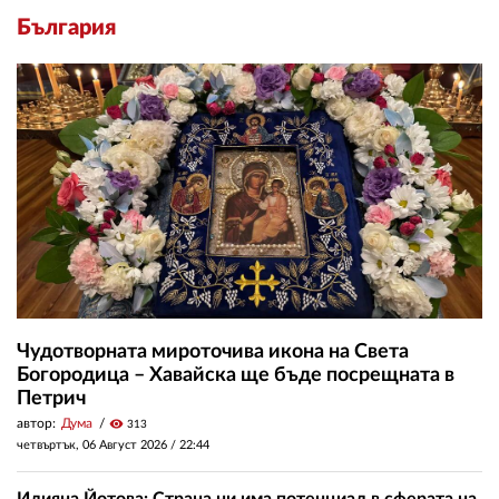
България
Чудотворната мироточива икона на Света
Богородица – Хавайска ще бъде посрещната в
Петрич
автор:
Дума
visibility
313
четвъртък, 06 Август 2026 /
22:44