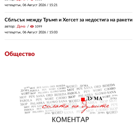
четвъртък, 06 Август 2026 /
15:21
Сблъсък между Тръмп и Хегсет за недостига на ракети
автор:
Дума
visibility
1099
четвъртък, 06 Август 2026 /
15:03
Общество