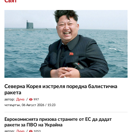
Свят
Северна Корея изстреля поредна балистична
ракета
автор:
Дума
visibility
997
четвъртък, 06 Август 2026 /
15:23
Еврокомисията призова страните от ЕС да дадат
ракети за ПВО на Украйна
автор:
Дума
visibility
1053