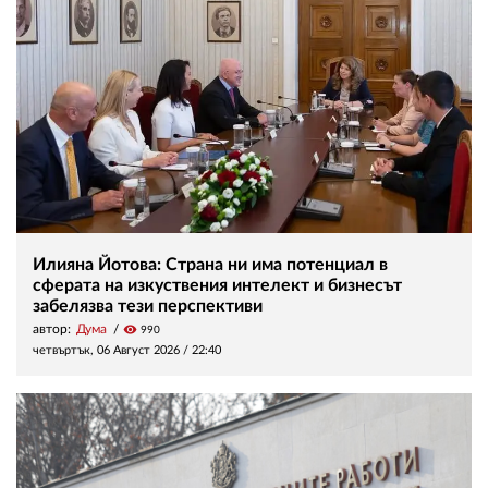
Илияна Йотова: Страна ни има потенциал в
сферата на изкуствения интелект и бизнесът
забелязва тези перспективи
автор:
Дума
visibility
990
четвъртък, 06 Август 2026 /
22:40