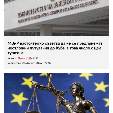
МВнР настоятелно съветва да не се предприемат
неотложни пътувания до Куба, в това число с цел
туризъм
автор:
Дума
visibility
1175
четвъртък, 06 Август 2026 /
22:32