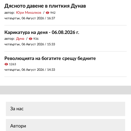
Дясното давене в плиткия Дунав
автор:
Юри Михалков
visibility
942
четвъртък, 06 Август 2026 /
16:37
Карикатура на деня - 06.08.2026 г.
автор:
Дума
visibility
936
четвъртък, 06 Август 2026 /
15:33
Революцията на богатите срещу бедните
visibility
1263
четвъртък, 06 Август 2026 /
14:33
За нас
Автори