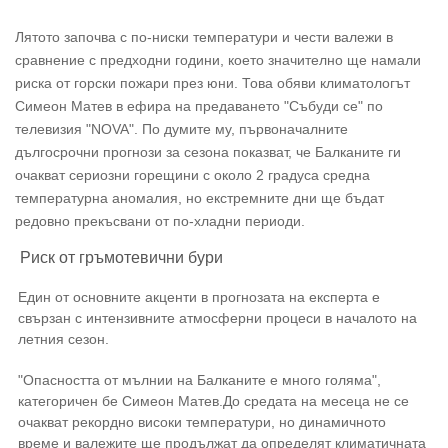
02 975 20 35
Лятото започва с по-ниски температури и чести валежи в
сравнение с предходни години, което значително ще намали
риска от горски пожари през юни. Това обяви климатологът
Симеон Матев в ефира на предаването "Събуди се" по
телевизия "NOVA". По думите му, първоначалните
дългосрочни прогнози за сезона показват, че Балканите ги
очакват сериозни горещини с около 2 градуса средна
температурна аномалия, но екстремните дни ще бъдат
редовно прекъсвани от по-хладни периоди.
Риск от гръмотевични бури
Един от основните акценти в прогнозата на експерта е
свързан с интензивните атмосферни процеси в началото на
летния сезон.
"Опасността от мълнии на Балканите е много голяма",
категоричен бе Симеон Матев.До средата на месеца не се
очакват рекордно високи температури, но динамичното
време и валежите ще продължат да определят климатичната