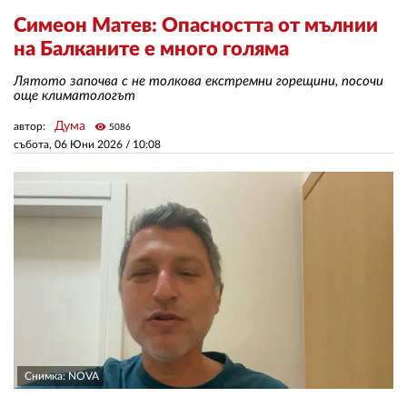
Симеон Матев: Опасността от мълнии
на Балканите е много голяма
ЗА НАС
Лятото започва с не толкова екстремни горещини, посочи
АВТОРИ
още климатологът
РЕДАКЦИЯ
Дума
автор:
visibility
5086
събота, 06 Юни 2026 /
10:08
КОНТАКТИ
РЕКЛАМА
АБОНАМЕНТ
УСЛОВИЯ ЗА ПОЛЗВАНЕ
ПОЛИТИКА ЗА БИСКВИТКИТЕ
ПОЛИТИКАТА ЗА
ПОВЕРИТЕЛНОСТ
Снимка: NOVA