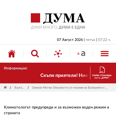
НАЧАЛО
БЪЛГАРИЯ
ИКОНОМИКА
ИЗБОРИ
07 Август 2026
петък
07:22 ч.
СВЯТ
ОБЩЕСТВО
Информация:
КУЛТУРА
Скъпи приятели! Ние пак сме тук! В
ПЪРВА СТРАНИЦА
на в-к „ДУМА“
ЖИВОТ
България
Симеон Матев: Опасността от мълнии на Балканите е много голяма
СПОРТ
ПРИЛОЖЕНИЯ
Климатологът предупреди и за възможен воден режим в
ДРУГИ
страната