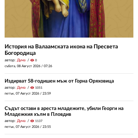
История на Валаамската икона на Пресвета
Богородица
автор:
Дума
visibility
0
събота, 08 Август 2026 /
07:26
Издирват 58-годишен мъж от Горна Оряховица
автор:
Дума
visibility
1051
петък, 07 Август 2026 /
23:59
Съдът остави в ареста младежите, убили Георги на
Младежкия хълм в Пловдив
автор:
Дума
visibility
1137
петък, 07 Август 2026 /
23:55