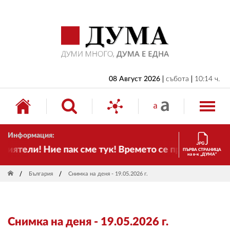
НАЧАЛО
БЪЛГАРИЯ
ИКОНОМИКА
ИЗБОРИ
08 Август 2026
събота
10:14 ч.
СВЯТ
ОБЩЕСТВО
Информация:
КУЛТУРА
тели! Ние пак сме тук! Времето се променя и налаг
ПЪРВА СТРАНИЦА
на в-к „ДУМА“
ЖИВОТ
България
Снимка на деня - 19.05.2026 г.
СПОРТ
ПРИЛОЖЕНИЯ
Снимка на деня - 19.05.2026 г.
ДРУГИ