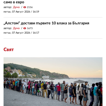
само в евро
автор:
Дума
visibility
2156
петък, 07 Август 2026 /
16:19
„Алстом“ достави първите 10 влака за България
автор:
Дума
visibility
1673
петък, 07 Август 2026 /
16:17
Свят