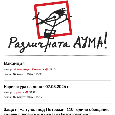
Ваканция
автор:
Александър Симов
visibility
2910
петък, 07 Август 2026 /
15:33
Карикатура на деня - 07.08.2026 г.
автор:
Дума
visibility
3157
петък, 07 Август 2026 /
15:17
Защо няма тунел под Петрохан: 110 години обещания,
зелени спирачки и държавна безотговорност