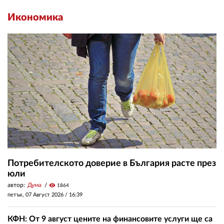
Икономика
Потребителското доверие в България расте през
юли
автор:
Дума
visibility
1864
петък, 07 Август 2026 /
16:39
КФН: От 9 август цените на финансовите услуги ще са