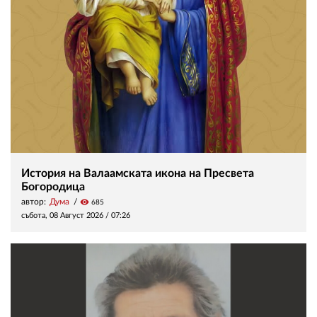
История на Валаамската икона на Пресвета
Богородица
автор:
Дума
visibility
685
събота, 08 Август 2026 /
07:26