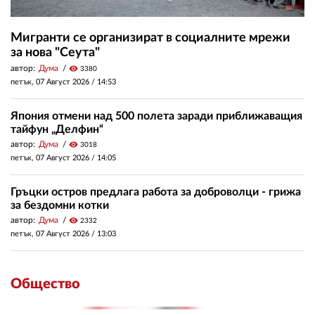
Мигранти се организират в социалните мрежи
за нова "Сеута"
автор:
Дума
visibility
3380
петък, 07 Август 2026 /
14:53
Япония отмени над 500 полета заради приближаващия
тайфун „Делфин“
автор:
Дума
visibility
3018
петък, 07 Август 2026 /
14:05
Гръцки остров предлага работа за доброволци - грижа
за бездомни котки
автор:
Дума
visibility
2332
петък, 07 Август 2026 /
13:03
Общество