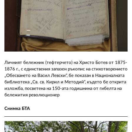
Личният бележник (тефтерчето) на Христо Ботев от 1875-
1876 г., с единствения запазен ръкопис на стихотворението
„Обесването на Васил Левски“, бе показан в Националната
библиотека „Св. св. Кирил и Методий“, където бе открита
изложба, посветена на 150-ата годишнина от гибелта на
бележития революционер
Снимка БТА