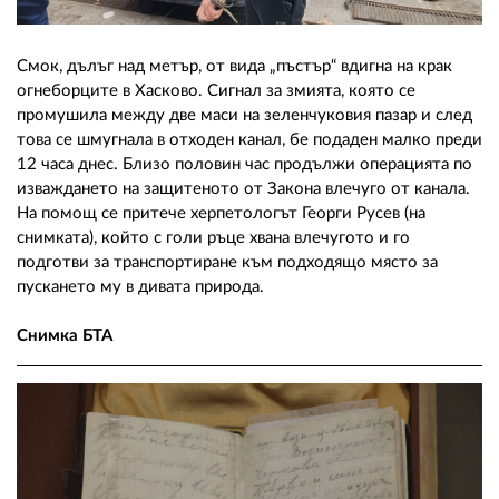
Смок, дълъг над метър, от вида „пъстър“ вдигна на крак
огнеборците в Хасково. Сигнал за змията, която се
промушила между две маси на зеленчуковия пазар и след
това се шмугнала в отходен канал, бе подаден малко преди
12 часа днес. Близо половин час продължи операцията по
изваждането на защитеното от Закона влечуго от канала.
На помощ се притече херпетологът Георги Русев (на
снимката), който с голи ръце хвана влечугото и го
подготви за транспортиране към подходящо място за
пускането му в дивата природа.
Снимка БТА