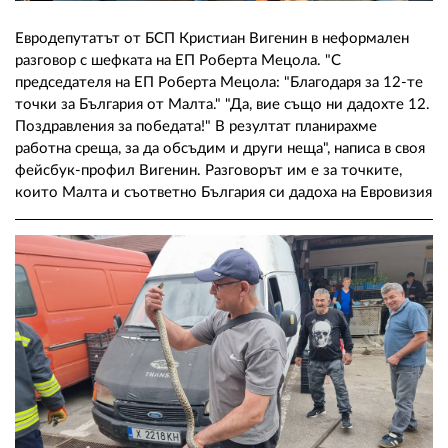
Евродепутатът от БСП Кристиан Вигенин в неформален
разговор с шефката на ЕП Роберта Мецола. "С
председателя на ЕП Роберта Мецола: "Благодаря за 12-те
точки за България от Малта." "Да, вие също ни дадохте 12.
Поздравления за победата!" В резултат планирахме
работна среща, за да обсъдим и други неща", написа в своя
фейсбук-профил Вигенин. Разговорът им е за точките,
които Малта и съответно България си дадоха на Евровизия