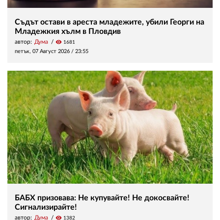
Съдът остави в ареста младежите, убили Георги на
Младежкия хълм в Пловдив
автор:
Дума
visibility
1681
петък, 07 Август 2026 /
23:55
БАБХ призовава: Не купувайте! Не докосвайте!
Сигнализирайте!
автор:
Дума
visibility
1382