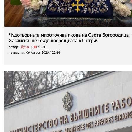
Чудотворната мироточива икона на Света Богородица 
Хавайска ще бъде посрещната в Петрич
автор:
Дума
visibility
1300
четвъртък, 06 Август 2026 /
22:44