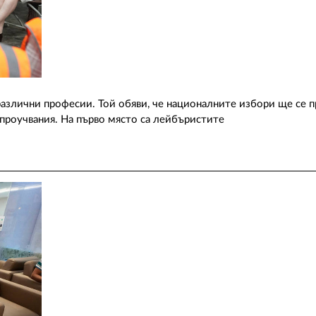
азлични професии. Той обяви, че националните избори ще се п
 проучвания. На първо място са лейбъристите