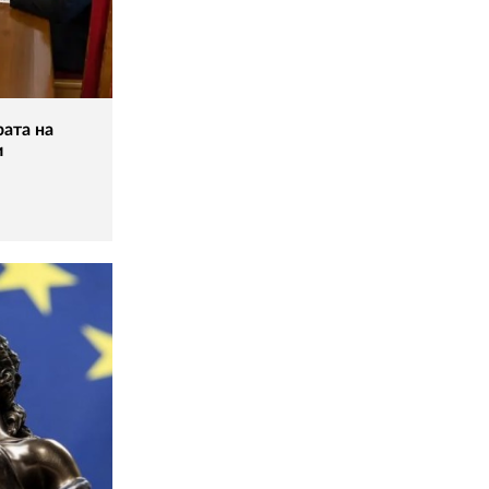
рата на
и