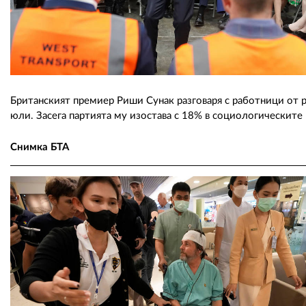
Британският премиер Риши Сунак разговаря с работници от р
юли. Засега партията му изостава с 18% в социологическите
Снимка БТА