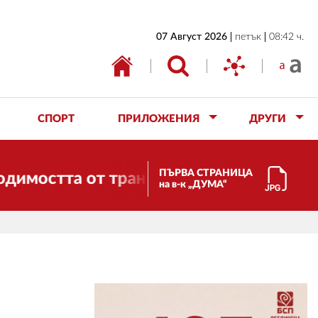
НАЧАЛО
07 Август 2026
петък
08:42 ч.
БЪЛГАРИЯ
ИКОНОМИКА
ИЗБОРИ
СПОРТ
ПРИЛОЖЕНИЯ
ДРУГИ
СВЯТ
ОБЩЕСТВО
ПЪРВА СТРАНИЦА
 от трансформации. И ДУМА се променя 
на в-к „ДУМА“
КУЛТУРА
ЖИВОТ
СПОРТ
ПРИЛОЖЕНИЯ
ДРУГИ