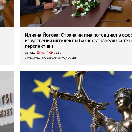
–
Илияна Йотова: Страна ни има потенциал в сфе
изкуствения интелект и бизнесът забелязва тез
перспективи
автор:
Дума
visibility
1121
четвъртък, 06 Август 2026 /
22:40