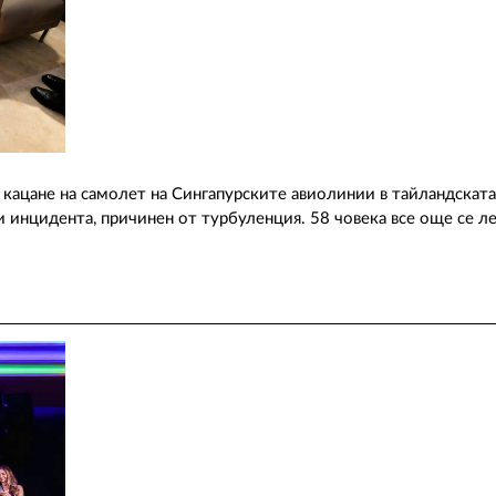
 кацане на самолет на Сингапурските авиолинии в тайландскат
и инцидента, причинен от турбуленция. 58 човека все още се ле