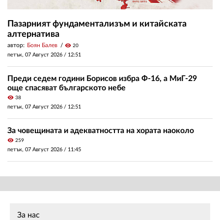
Пазарният фундаментализъм и китайската
алтернатива
автор:
Боян Балев
visibility
20
петък, 07 Август 2026 /
12:51
Преди седем години Борисов избра Ф-16, а МиГ-29
още спасяват българското небе
visibility
38
петък, 07 Август 2026 /
12:51
За човещината и адекватността на хората наоколо
visibility
259
петък, 07 Август 2026 /
11:45
За нас