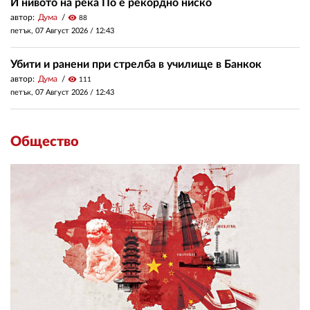
И нивото на река По е рекордно ниско
автор:
Дума
visibility
88
петък, 07 Август 2026 /
12:43
Убити и ранени при стрелба в училище в Банкок
автор:
Дума
visibility
111
петък, 07 Август 2026 /
12:43
Общество