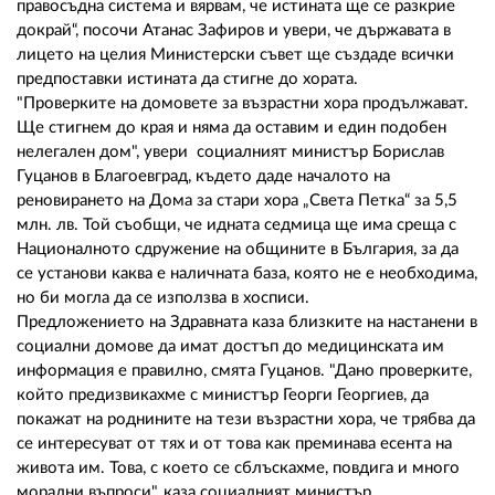
правосъдна система и вярвам, че истината ще се разкрие
докрай“, посочи Атанас Зафиров и увери, че държавата в
лицето на целия Министерски съвет ще създаде всички
предпоставки истината да стигне до хората.
"Проверките на домовете за възрастни хора продължават.
Ще стигнем до края и няма да оставим и един подобен
нелегален дом", увери социалният министър Борислав
Гуцанов в Благоевград, където даде началото на
реновирането на Дома за стари хора „Света Петка“ за 5,5
млн. лв. Той съобщи, че идната седмица ще има среща с
Националното сдружение на общините в България, за да
се установи каква е наличната база, която не е необходима,
но би могла да се използва в хосписи.
Предложението на Здравната каза близките на настанени в
социални домове да имат достъп до медицинската им
информация е правилно, смята Гуцанов. "Дано проверките,
който предизвикахме с министър Георги Георгиев, да
покажат на роднините на тези възрастни хора, че трябва да
се интересуват от тях и от това как преминава есента на
живота им. Това, с което се сблъскахме, повдига и много
морални въпроси", каза социалният министър.