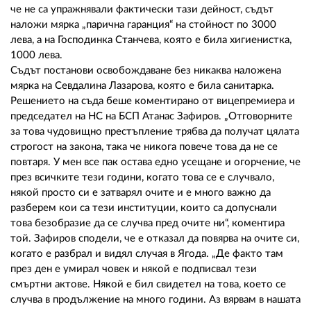
че не са упражнявали фактически тази дейност, съдът
наложи мярка „парична гаранция“ на стойност по 3000
лева, а на Господинка Станчева, която е била хигиенистка,
1000 лева.
Съдът постанови освобождаване без никаква наложена
мярка на Севдалина Лазарова, която е била санитарка.
Решението на съда беше коментирано от вицепремиера и
председател на НС на БСП Атанас Зафиров. „Отговорните
за това чудовищно престъпление трябва да получат цялата
строгост на закона, така че никога повече това да не се
повтаря. У мен все пак остава едно усещане и огорчение, че
през всичките тези години, когато това се е случвало,
някой просто си е затварял очите и е много важно да
разберем кои са тези институции, които са допуснали
това безобразие да се случва пред очите ни“, коментира
той. Зафиров сподели, че е отказал да повярва на очите си,
когато е разбрал и видял случая в Ягода. „Де факто там
през ден е умирал човек и някой е подписвал тези
смъртни актове. Някой е бил свидетел на това, което се
случва в продължение на много години. Аз вярвам в нашата