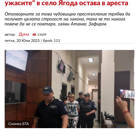
ужасите" в село Ягода остава в ареста
Отговорните за това чудовищно престъпление трябва да
ЗА НАС
получат цялата строгост на закона, така че то никога
повече да не се повтаря, заяви Атанас Зафиров
АВТОРИ
Дума
автор:
visibility
13609
РЕДАКЦИЯ
петък, 20 Юни 2025
/ брой: 111
КОНТАКТИ
РЕКЛАМА
АБОНАМЕНТ
УСЛОВИЯ ЗА ПОЛЗВАНЕ
ПОЛИТИКА ЗА БИСКВИТКИТЕ
ПОЛИТИКАТА ЗА
ПОВЕРИТЕЛНОСТ
Снимка БТА