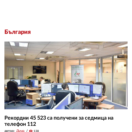
България
Рекордни 45 523 са получени за седмица на
телефон 112
автор:
Дума
visibility
138