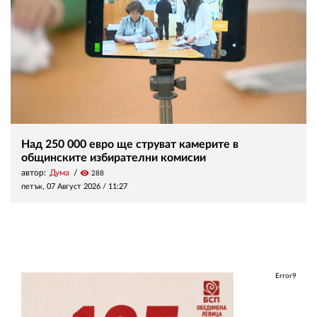
Над 250 000 евро ще струват камерите в
общинските избирателни комисии
автор:
Дума
visibility
288
петък, 07 Август 2026 /
11:27
Error9