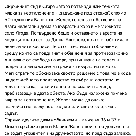
02 975 20 35
Окръжният съд в Стара Загора потвърди най-тежката
мярка за неотклонение - „задържане под стража“, спрямо
62-годишния Валентин Желев, сочен за собственик на
двата нелегални дома за възрастни хора в мъглижкото
село Ягода. Потвърдено беше и оставането в ареста на
медицинската сестра Динка Ангелова, която е работила в
нелегалните хосписи. Те са от шестимата обвиняеми,
срещу които са повдигнати обвинения за противозаконно
лишаване от свобода на хора, причиняване на телесни
повреди и неполагане на грижи за възрастните хора.
Магистратите обосноваха своето решение с това, че в хода
на досъдебното производство са събрани достатъчно
доказателства, включително и показания на лица,
пребиваващи в двата обекта. Ако бъде наложена по-лека
мярка за неотклонение, Желев може да окаже
въздействие върху пострадали или свидетели, смята
съдът.
Спрямо другите двама обвиняеми - мъже на 36 и 37 г.,
Димитър Димитров и Марин Желев, които по документи
се водят управители на дружеството, но пред съда заявиха,