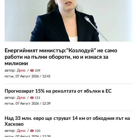
Енергийният министър:"Козлодуй" не само
работи на пълни обороти, но и изнася за
милиони
автор:
Дума
visibility
109
петък, 07 Август 2026 /
12:41
Прогнозират 15% на реколтата от ябълки в ЕС
автор:
Дума
visibility
121
петък, 07 Август 2026 /
12:39
Над 33 млн. евро ще струват 14 км от обходния път на
Хасково
автор:
Дума
visibility
120
петък, 07 Август 2026 /
12:39