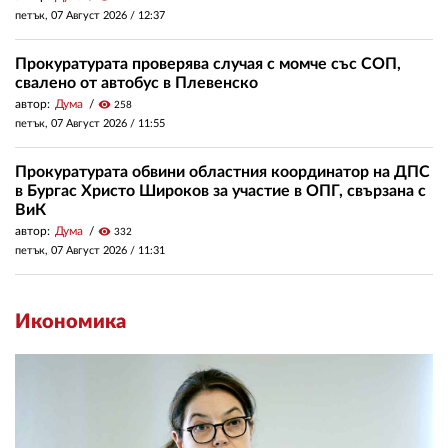
петък, 07 Август 2026 /
12:37
Прокуратурата проверява случая с момче със СОП,
свалено от автобус в Плевенско
автор:
Дума
visibility
258
петък, 07 Август 2026 /
11:55
Прокуратурата обвини областния координатор на ДПС
в Бургас Христо Широков за участие в ОПГ, свързана с
ВиК
автор:
Дума
visibility
332
петък, 07 Август 2026 /
11:31
Икономика