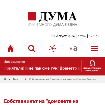
НАЧАЛО
БЪЛГАРИЯ
ИКОНОМИКА
ИЗБОРИ
07 Август 2026
петък
12:57 ч.
СВЯТ
ОБЩЕСТВО
Информация:
КУЛТУРА
риятели! Ние пак сме тук! Времето се променя и на
ПЪРВА СТРАНИЦА
на в-к „ДУМА“
ЖИВОТ
България
Собственикът на "домовете на ужасите" в село Ягода остава в ареста
СПОРТ
ПРИЛОЖЕНИЯ
Собственикът на "домовете на
ДРУГИ