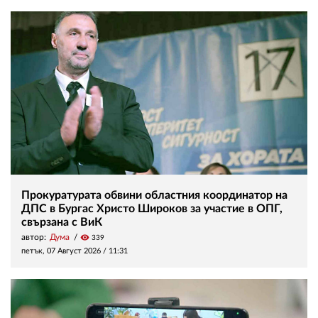
Прокуратурата обвини областния координатор на
ДПС в Бургас Христо Широков за участие в ОПГ,
свързана с ВиК
автор:
Дума
visibility
339
петък, 07 Август 2026 /
11:31