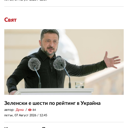
Свят
Зеленски е шести по рейтинг в Украйна
автор:
Дума
visibility
84
петък, 07 Август 2026 /
12:45