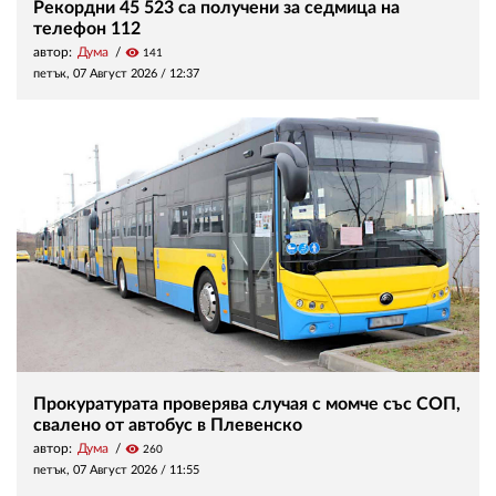
Рекордни 45 523 са получени за седмица на
телефон 112
автор:
Дума
visibility
141
петък, 07 Август 2026 /
12:37
Прокуратурата проверява случая с момче със СОП,
свалено от автобус в Плевенско
автор:
Дума
visibility
260
петък, 07 Август 2026 /
11:55