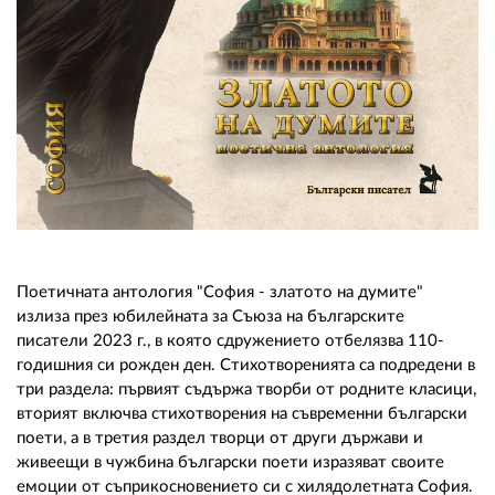
02 975 20 35
Поетичната антология "София - златото на думите"
излиза през юбилейната за Съюза на българските
писатели 2023 г., в която сдружението отбелязва 110-
годишния си рожден ден. Стихотворенията са подредени в
три раздела: първият съдържа творби от родните класици,
вторият включва стихотворения на съвременни български
поети, а в третия раздел творци от други държави и
живеещи в чужбина български поети изразяват своите
емоции от съприкосновението си с хилядолетната София.