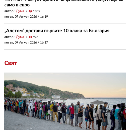
само в евро
автор:
Дума
visibility
1035
петък, 07 Август 2026 /
16:19
„Алстом“ достави първите 10 влака за България
автор:
Дума
visibility
926
петък, 07 Август 2026 /
16:17
Свят