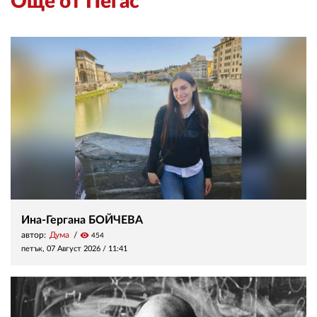
Още от Пегас
Ина-Гергана БОЙЧЕВА
автор:
Дума
visibility
454
петък, 07 Август 2026 /
11:41