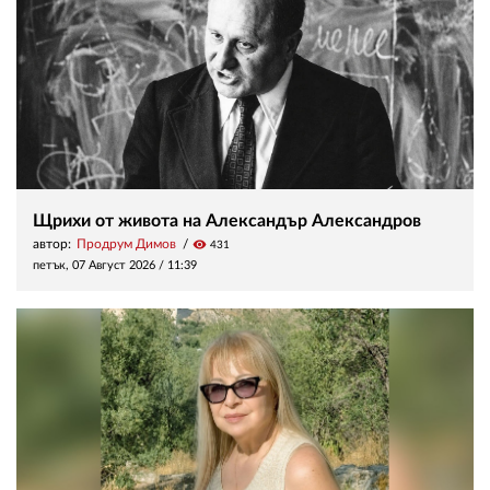
Щрихи от живота на Александър Александров
автор:
Продрум Димов
visibility
431
петък, 07 Август 2026 /
11:39