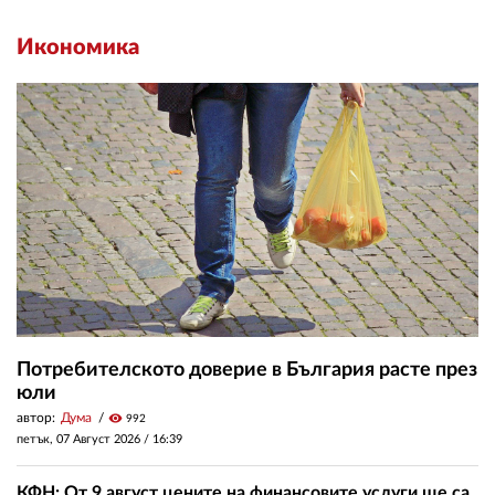
Икономика
Потребителското доверие в България расте през
юли
автор:
Дума
visibility
992
петък, 07 Август 2026 /
16:39
КФН: От 9 август цените на финансовите услуги ще са