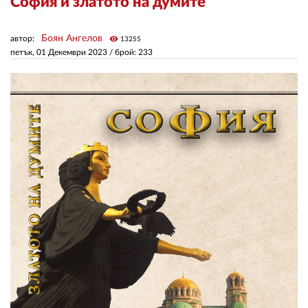
София и златото на думите
ЗА НАС
Боян Ангелов
автор:
visibility
13255
петък, 01 Декември 2023
/ брой: 233
АВТОРИ
РЕДАКЦИЯ
КОНТАКТИ
РЕКЛАМА
АБОНАМЕНТ
УСЛОВИЯ ЗА ПОЛЗВАНЕ
ПОЛИТИКА ЗА БИСКВИТКИТЕ
ПОЛИТИКАТА ЗА
ПОВЕРИТЕЛНОСТ