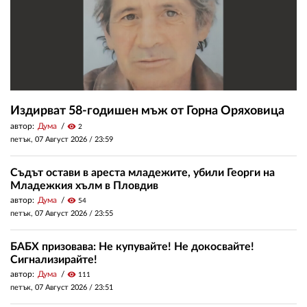
Издирват 58-годишен мъж от Горна Оряховица
автор:
Дума
visibility
2
петък, 07 Август 2026 /
23:59
Съдът остави в ареста младежите, убили Георги на
Младежкия хълм в Пловдив
автор:
Дума
visibility
54
петък, 07 Август 2026 /
23:55
БАБХ призовава: Не купувайте! Не докосвайте!
Сигнализирайте!
автор:
Дума
visibility
111
петък, 07 Август 2026 /
23:51