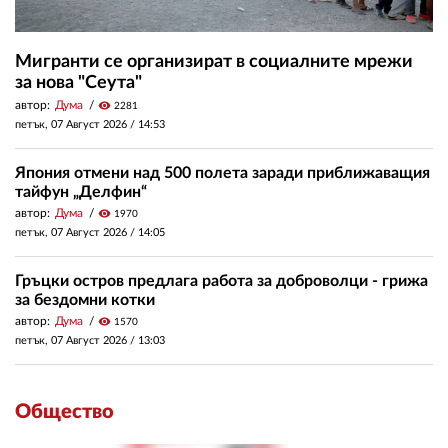
Мигранти се организират в социалните мрежи
за нова "Сеута"
автор:
Дума
visibility
2281
петък, 07 Август 2026 /
14:53
Япония отмени над 500 полета заради приближаващия
тайфун „Делфин“
автор:
Дума
visibility
1970
петък, 07 Август 2026 /
14:05
Гръцки остров предлага работа за доброволци - грижа
за бездомни котки
автор:
Дума
visibility
1570
петък, 07 Август 2026 /
13:03
Общество