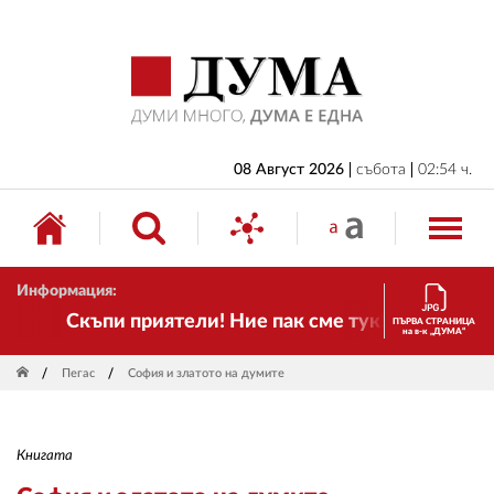
НАЧАЛО
БЪЛГАРИЯ
ИКОНОМИКА
ИЗБОРИ
08 Август 2026
събота
02:54 ч.
СВЯТ
ОБЩЕСТВО
Информация:
КУЛТУРА
Скъпи приятели! Ние пак сме тук! Времето се п
ПЪРВА СТРАНИЦА
на в-к „ДУМА“
ЖИВОТ
Пегас
София и златото на думите
СПОРТ
ПРИЛОЖЕНИЯ
Книгата
ДРУГИ