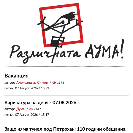
Ваканция
автор:
Александър Симов
visibility
1978
петък, 07 Август 2026 /
15:33
Карикатура на деня - 07.08.2026 г.
автор:
Дума
visibility
2147
петък, 07 Август 2026 /
15:17
Защо няма тунел под Петрохан: 110 години обещания,