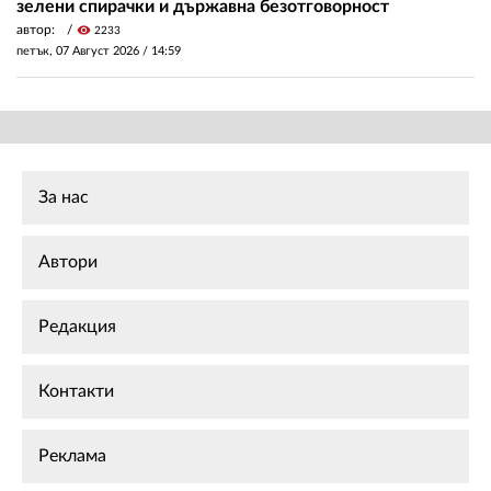
зелени спирачки и държавна безотговорност
автор:
visibility
2233
петък, 07 Август 2026 /
14:59
За нас
Автори
Редакция
Контакти
Реклама