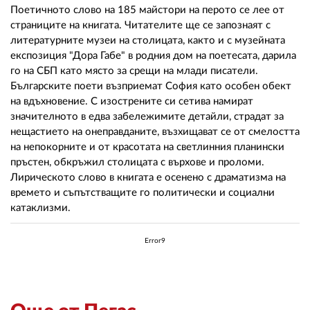
Поетичното слово на 185 майстори на перото се лее от
страниците на книгата. Читателите ще се запознаят с
литературните музеи на столицата, както и с музейната
експозиция "Дора Габе" в родния дом на поетесата, дарила
го на СБП като място за срещи на млади писатели.
Българските поети възприемат София като особен обект
на вдъхновение. С изострените си сетива намират
значителното в едва забележимите детайли, страдат за
нещастието на онеправданите, възхищават се от смелостта
на непокорните и от красотата на светлинния планински
пръстен, обкръжил столицата с върхове и проломи.
Лирическото слово в книгата е осенено с драматизма на
времето и съпътстващите го политически и социални
катаклизми.
Error9