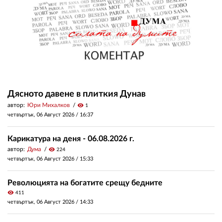
Дясното давене в плиткия Дунав
автор:
Юри Михалков
visibility
1
четвъртък, 06 Август 2026 /
16:37
Карикатура на деня - 06.08.2026 г.
автор:
Дума
visibility
224
четвъртък, 06 Август 2026 /
15:33
Революцията на богатите срещу бедните
visibility
411
четвъртък, 06 Август 2026 /
14:33