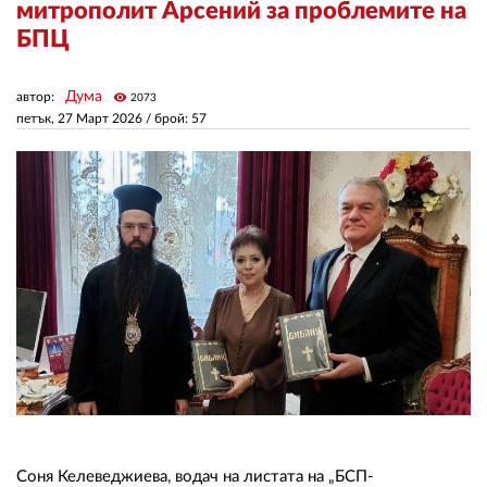
митрополит Арсений за проблемите на
БПЦ
ЗА НАС
Дума
автор:
visibility
АВТОРИ
2073
петък, 27 Март 2026
/ брой: 57
РЕДАКЦИЯ
КОНТАКТИ
РЕКЛАМА
АБОНАМЕНТ
УСЛОВИЯ ЗА ПОЛЗВАНЕ
ПОЛИТИКА ЗА БИСКВИТКИТЕ
ПОЛИТИКАТА ЗА
ПОВЕРИТЕЛНОСТ
Соня Келеведжиева, водач на листата на „БСП-