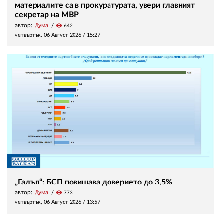
материалите са в прокуратурата, увери главният
секретар на МВР
автор:
Дума
visibility
642
четвъртък, 06 Август 2026 /
15:27
„Галъп“: БСП повишава доверието до 3,5%
автор:
Дума
visibility
773
четвъртък, 06 Август 2026 /
13:57