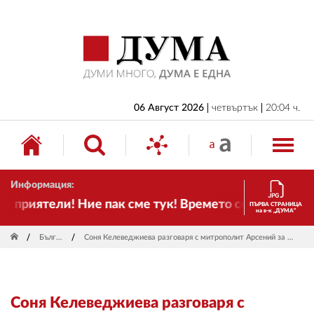
НАЧАЛО
БЪЛГАРИЯ
ИКОНОМИКА
ИЗБОРИ
06 Август 2026
четвъртък
20:04 ч.
СВЯТ
ОБЩЕСТВО
Информация:
КУЛТУРА
приятели! Ние пак сме тук! Времето се променя и н
ПЪРВА СТРАНИЦА
на в-к „ДУМА“
ЖИВОТ
България
Соня Келеведжиева разговаря с митрополит Арсений за проблемите на БПЦ
СПОРТ
ПРИЛОЖЕНИЯ
Соня Келеведжиева разговаря с
ДРУГИ