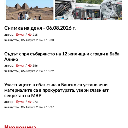
Снимка на деня - 06.08.2026 г.
автор:
Дума
visibility
215
четвъртък, 06 Август 2026 /
15:30
Съдът спря събарянето на 12 жилищни сгради в Баба
Алино
автор:
Дума
visibility
286
четвъртък, 06 Август 2026 /
15:29
Участниците в сблъсъка в Банско са установени,
материалите са в прокуратурата, увери главният
секретар на МВР
автор:
Дума
visibility
273
четвъртък, 06 Август 2026 /
15:27
Икономика