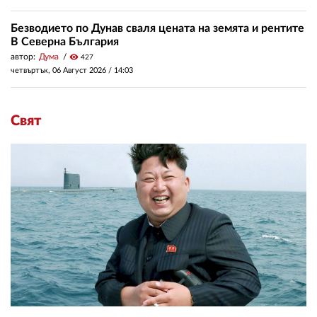
Безводието по Дунав сваля цената на земята и рентите
В Северна България
автор:
Дума
visibility
427
четвъртък, 06 Август 2026 /
14:03
Свят