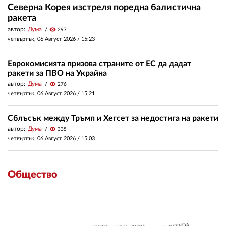
Северна Корея изстреля поредна балистична
ракета
автор:
Дума
visibility
297
четвъртък, 06 Август 2026 /
15:23
Еврокомисията призова страните от ЕС да дадат
ракети за ПВО на Украйна
автор:
Дума
visibility
276
четвъртък, 06 Август 2026 /
15:21
Сблъсък между Тръмп и Хегсет за недостига на ракети
автор:
Дума
visibility
335
четвъртък, 06 Август 2026 /
15:03
Общество