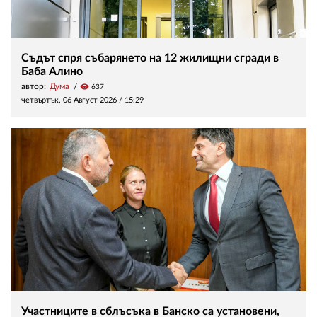
Съдът спря събарянето на 12 жилищни сгради в
Баба Алино
автор:
Дума
visibility
637
четвъртък, 06 Август 2026 /
15:29
Участниците в сблъсъка в Банско са установени,