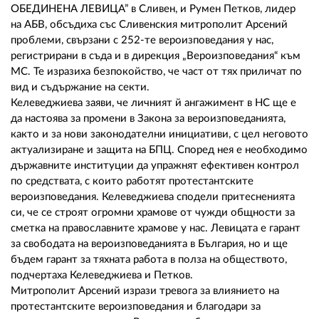
02 975 20 35
ОБЕДИНЕНА ЛЕВИЦА” в Сливен, и Румен Петков, лидер
на АБВ, обсъдиха със Сливенския митрополит Арсений
проблеми, свързани с 252-те вероизповедания у нас,
регистрирани в съда и в дирекция „Вероизповедания“ към
МС. Те изразиха безпокойство, че част от тях приличат по
вид и съдържание на секти.
Келеведжиева заяви, че личният й ангажимент в НС ще е
да настоява за промени в Закона за вероизповеданията,
както и за нови законодателни инициативи, с цел неговото
актуализиране и защита на БПЦ. Според нея е необходимо
държавните институции да упражнят ефективен контрол
по средствата, с които работят протестантските
вероизповедания. Келеведжиева сподели притесненията
си, че се строят огромни храмове от чужди общности за
сметка на православните храмове у нас. Левицата е гарант
за свободата на вероизповеданията в България, но и ще
бъдем гарант за тяхната работа в полза на обществото,
подчертаха Келеведжиева и Петков.
Митрополит Арсений изрази тревога за влиянието на
протестантските вероизповедания и благодари за