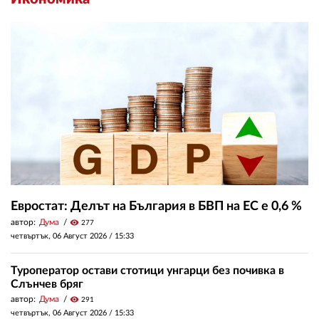
Евростат: Делът на България в БВП на ЕС е 0,6 %
автор:
Дума
visibility
277
четвъртък, 06 Август 2026 /
15:33
Туроператор остави стотици унгарци без почивка в
Слънчев бряг
автор:
Дума
visibility
291
четвъртък, 06 Август 2026 /
15:33