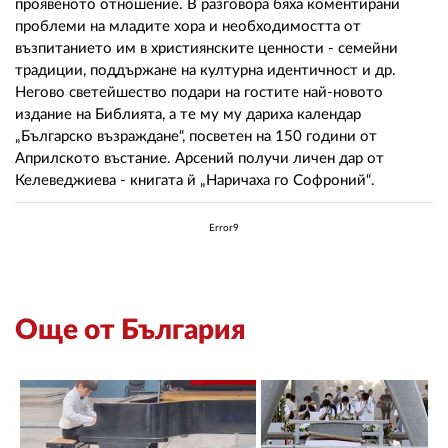
проявеното отношение. В разговора бяха коментирани
проблеми на младите хора и необходимостта от
възпитанието им в християнските ценности - семейни
традиции, поддържане на културна идентичност и др.
Негово светейшество подари на гостите най-новото
издание на Библията, а те му му дариха календар
„Българско възраждане“, посветен на 150 години от
Априлското въстание. Арсений получи личен дар от
Келеведжиева - книгата й „Наричаха го Софроний“.
Error9
Още от България