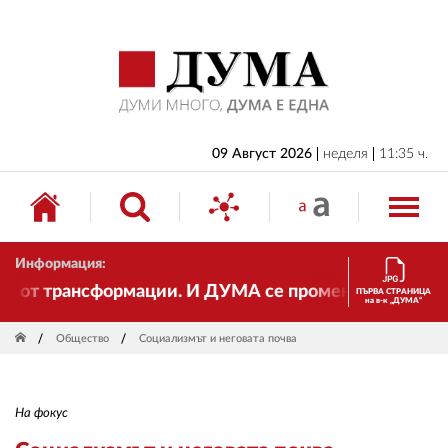
НАЧАЛО
БЪЛГАРИЯ
ИКОНОМИКА
ИЗБОРИ
09 Август 2026
неделя
11:35 ч.
СВЯТ
ОБЩЕСТВО
Информация:
КУЛТУРА
т трансформации. И ДУМА се променя и става електр
ПЪРВА СТРАНИЦА
на в-к „ДУМА“
ЖИВОТ
Общество
Социализмът и неговата почва
СПОРТ
ПРИЛОЖЕНИЯ
На фокус
ДРУГИ