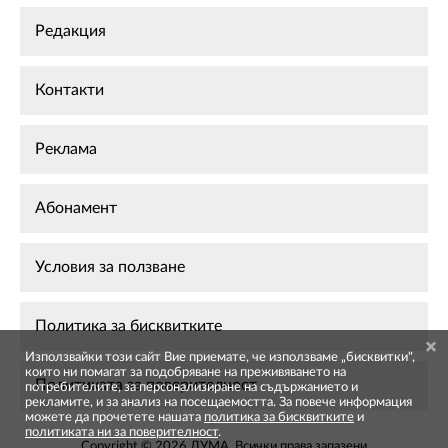
Редакция
Контакти
Реклама
Абонамент
Условия за ползване
Политика за бисквитките
Използвайки този сайт Вие приемате, че използваме „бисквитки",
които ни помагат за подобряване на преживяването на
Политиката за поверителност
потребителите, за персонализиране на съдържанието и
рекламите, и за анализ на посещаемостта. За повече информация
можете да прочетете нашата
политика за бисквитките
и
политиката ни за поверителност
.
Copyright © 2026 ДУМА. Всички права запазени