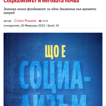
Социализмът и неговата почва
Знакова книга-фундамент за едно движение във времето
ЗА НАС
напред
Стоил Рошкев
автор:
visibility
5743
АВТОРИ
понеделник, 20 Февруари 2023
/ брой: 34
РЕДАКЦИЯ
КОНТАКТИ
РЕКЛАМА
АБОНАМЕНТ
УСЛОВИЯ ЗА ПОЛЗВАНЕ
ПОЛИТИКА ЗА БИСКВИТКИТЕ
ПОЛИТИКАТА ЗА
ПОВЕРИТЕЛНОСТ