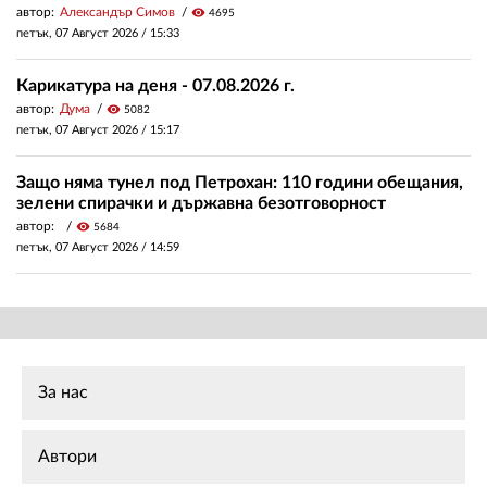
автор:
Александър Симов
visibility
4695
петък, 07 Август 2026 /
15:33
Карикатура на деня - 07.08.2026 г.
автор:
Дума
visibility
5082
петък, 07 Август 2026 /
15:17
Защо няма тунел под Петрохан: 110 години обещания,
зелени спирачки и държавна безотговорност
автор:
visibility
5684
петък, 07 Август 2026 /
14:59
За нас
Автори