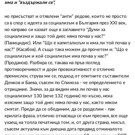
има и "въздържали се",
но присъстват и отявлени "анти" редове, които не просто
са в спор с идеята за социализъм в България през XXI век,
но направо си казват още в заглавието "Думи за
социализма и защо той днес няма почва у нас?"
(Паницидис). Или "Що е капитализъм и има ли той почва у
нас?" (Касабов). А също така можем да прочетем и: "Що е
социализъм и кой социализъм има почва у нас?"
(Проданов). Разбира се, такава на пръв поглед
противоречивост и дори провокативност е отлично
премислен, струва ми се, подход от опитните съставители
Денков и Баева, съвсем по Спиноза - че определението е
отрицание. Значи, за да видим има ли почва у нас
социализмът 130 (вече 132 години) по-късно, нека
изясним защо той днес няма почва у нас, както някои
смятат. Преди да се обединим, да се разделим - пак
крилата фраза, отлично отнасяща се към пресния, все още
ухаещ на топла печатница том, и, от друга страна, мисъл,
съвсем актуална към днешна дата предвид отминалото