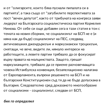
и от "олигарсите, които бяха пуснали пипалата си в
партията", а така също от "загубилите перспективата за
пост "вечен депутат", както от трибуната на конгреса заяви
лидерът на Българската социалистическа партия Корнелия
Нинова. От себе си още добавям сега в тази статия в тон с
темата на новия сборник, че социализмът на БСП не е (и
няма как да бъде) социализмът на ПЕС, следващ
античовешкия джендъризъм и маркузиански троцкизъм,
смятащи, че вече, видите ли, нямало интереси на
работещите, а левите партии трябвало да се фокусират
върху правата на малцинствата. Защото, грешат
маркузианците, трябвало да се приеме разчовечващата
човека Истанбулска конвенция, безапелационно налагана
от Европарламента, въпреки решението на БСП и на
българския Конституционен съд тя да не бъде допускана в
България. Следователно сред доказаното многообразие
от социализми - социализмът, следван от БСП,
бих го определил