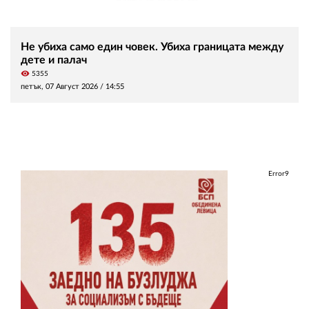
Не убиха само един човек. Убиха границата между
дете и палач
visibility
5355
петък, 07 Август 2026 /
14:55
Error9