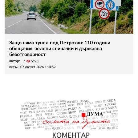
Защо няма тунел под Петрохан: 110 години
обещания, зелени спирачки и държавна
безотговорност
автор:
visibility
5970
петък, 07 Август 2026 /
14:59