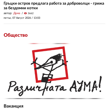
Гръцки остров предлага работа за доброволци - грижа
за бездомни котки
автор:
Дума
visibility
3662
петък, 07 Август 2026 /
13:03
Общество
Ваканция