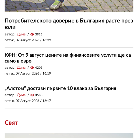
Потребителското доверие в България расте през
юли
автор:
Дума
visibility
3915
петък, 07 Август 2026 /
16:39
КФН: От 9 август цените на финансовите услуги ще са
само в евро
автор:
Дума
visibility
4205
петък, 07 Август 2026 /
16:19
„Алстом“ достави първите 10 влака за България
автор:
Дума
visibility
3583
петък, 07 Август 2026 /
16:17
Свят