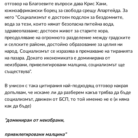
отговор на Благоевите въпроси дава Крис Хани,
южноафрикански борец за свобода срещу Апартейда. За
него "Социализмът е достоен подслон за бездомните,
вода за тези, които нямат безопасна питейна вода,
здравеопазване; достоен живот за старите хора,
преодоляване на огромното разделение между градските
и селските райони, достойно образование за целия ни
народ. Социализмът се изразява в премахване на тиранията
на пазара. Докато икономиката е доминирана от
неизбрани, привелигировани малцина, социализмът ще
съществува".
В унисон с така цитирания най-подходящ отговор накрая
допълвам, че искаме ли да разберем какъв трябва да бъде
социализмът, движен от БСП, то той именно не е (и няма
как да бъде)
"доминиран от неизбрани,
привилегировани малцина"