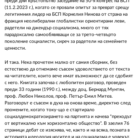
преди дни кръстопътно заседание на 50-я конгрес на БСП
(11.2.2023 г.), когато се провали опитът за преврат срещу
легитимния лидер на БСП Корнелия Нинова от страна на
фракция неолиберални глобалистки ориентирани леви,
радетели на джендър социализма, много от тях
парадоксално самообявяващи се за трето-четвърто
поколение социалисти, сиреч за радетели на семейните
ценности.
И така. Нека прочетем малко от самия сборник, без
естествено да отнемаме съвсем удоволствието от текста
на читателите, които вече имат възможност да се сдобият
с него. Книгата започва с любопитен разговор, проведен
преди 33 години (1990 г.), между доц. Бернард Мунтян,
проф. Любен Николов, проф. Петър-Емил Митев.
Разговорът е съвсем в духа на онова време, директно след
промените, когато току-що е стартирало
социалдемократизирането на партията и начева "преходът
от вертикално към хоризонтално общество". В заелия 76
страници дебат се изяснява, че, както и на всяка, позната в
историята идеология носител и на социализма е човекът.