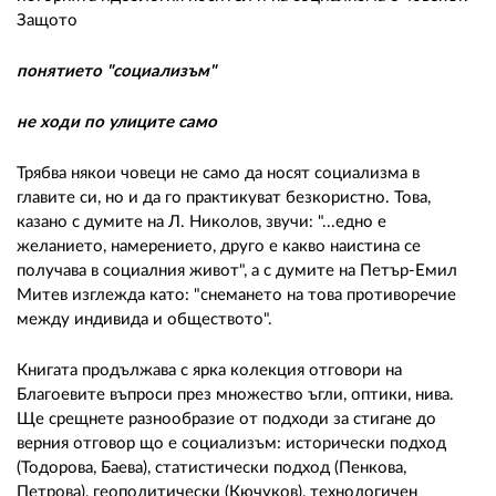
Защото
понятието "социализъм"
не ходи по улиците само
Трябва някои човеци не само да носят социализма в
главите си, но и да го практикуват безкористно. Това,
казано с думите на Л. Николов, звучи: "...едно е
желанието, намерението, друго е какво наистина се
получава в социалния живот", а с думите на Петър-Емил
Митев изглежда като: "снемането на това противоречие
между индивида и обществото".
Книгата продължава с ярка колекция отговори на
Благоевите въпроси през множество ъгли, оптики, нива.
Ще срещнете разнообразие от подходи за стигане до
верния отговор що е социализъм: исторически подход
(Тодорова, Баева), статистически подход (Пенкова,
Петрова), геополитически (Кючуков), технологичен