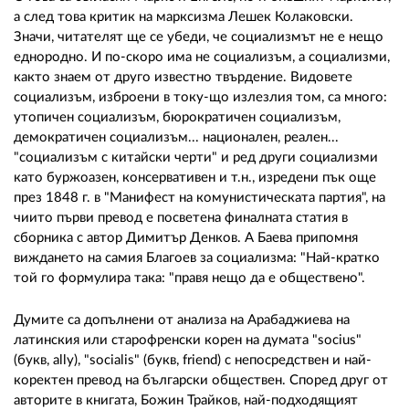
а след това критик на марксизма Лешек Колаковски.
Значи, читателят ще се убеди, че социализмът не е нещо
еднородно. И по-скоро има не социализъм, а социализми,
както знаем от друго известно твърдение. Видовете
социализъм, изброени в току-що излезлия том, са много:
утопичен социализъм, бюрократичен социализъм,
демократичен социализъм... национален, реален...
"социализъм с китайски черти" и ред други социализми
като буржоазен, консервативен и т.н., изредени пък още
през 1848 г. в "Манифест на комунистическата партия", на
чиито първи превод е посветена финалната статия в
сборника с автор Димитър Денков. А Баева припомня
виждането на самия Благоев за социализма: "Най-кратко
той го формулира така: "правя нещо да е обществено".
Думите са допълнени от анализа на Арабаджиева на
латинския или старофренски корен на думата "socius"
(букв, ally), "socialis" (букв, friend) с непосредствен и най-
коректен превод на български обществен. Според друг от
авторите в книгата, Божин Трайков, най-подходящият