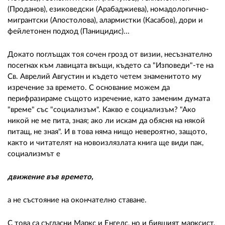
(Проданов), езиковедски (Арабаджиева), номадологично-
мигрантски (Апостолова), алармистки (Касабов), дори и
фейлетонен подход (Паницидис)...
Докато поглъщах тоя сочен грозд от визии, несъзнателно
посегнах към лавицата вкъщи, където са "Изповеди"-те на
Св. Аврелий Августин и където четем знаменитото му
изречение за времето. С основание можем да
перифразираме същото изречение, като заменим думата
"време" със "социализъм". Какво е социализъм? "Ако
никой не ме пита, зная; ако ли искам да обясня на някой
питащ, не зная". И в това няма нищо невероятно, защото,
както и читателят на новоизлязлата книга ще види пак,
социализмът е
движение във времето,
а не състояние на окончателно ставане.
С това са съгласни Маркс и Енгелс, но и бившият марксист,