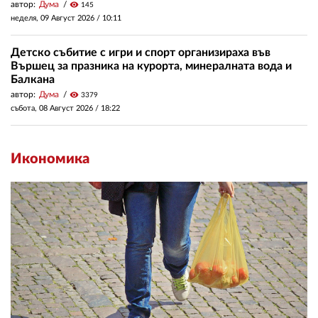
автор:
Дума
visibility
145
неделя, 09 Август 2026 /
10:11
Детско събитие с игри и спорт организираха във
Вършец за празника на курорта, минералната вода и
Балкана
автор:
Дума
visibility
3379
събота, 08 Август 2026 /
18:22
Икономика