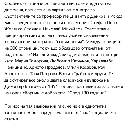
Сборник от тринайсет писани текстове и една устна
дискусия, пренесена на хартия от фонограма.
Съставителите са професорите Димитър Денков и Искра
Баева, рецензентите също са професори - Стефан Пенов,
Желязко Стоянов, Николай Михайлов. Тоест това е
прецизирана антология от неслучайни съвременни
тълкуватели на термина "социализъм". Между кориците
на 300 страници, току-що образцово отпечатани от
издателство "Изток-Запад", виждаме имената на автори
като Мария Тодорова, Любомир Кючуков, Хараламби
Паницидис, Христо Проданов, Огнян Касабов, Рая
Апостолова, Таня Петрова, Божин Трайков и други. Те
дискутират все около двата класически въпроса на
Димитър Благоев от 1891 година, поставени за заглавие и
на новия сборник, с добавката: "След 130 години".
Принос на тая знакова книга е, че не е в еднотипна
тоналност. В нея наред с очакваните "про" социализма
статии