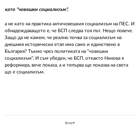
като "човешки социализъм",
а не като на практика античовешкия социализъм на ПЕС. И
обнадеждаващото е, че БСП следва тоя път. Нещо повече.
Защо да не кажем, че реално почва за социализъм на
днешния исторически етап има само и единствено в
България? Тъкмо чрез политиката на "човешки
социализъм". И съм убеден, че БСП, откакто Нинова я
реформира, вече показа, а и тепърва ще показва на света
що е социализъм.
Error9