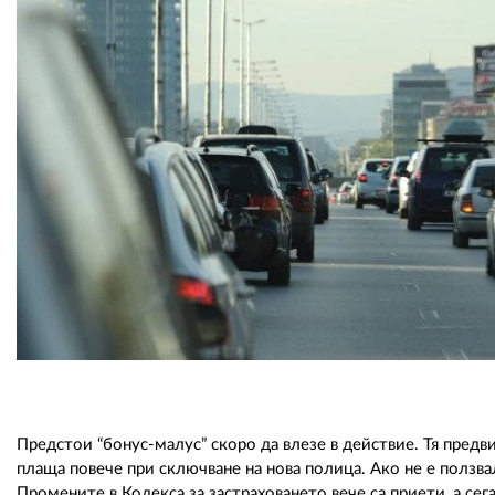
Предстои “бонус-малус” скоро да влезе в действие. Тя предв
плаща повече при сключване на нова полица. Ако не е ползва
Промените в Кодекса за застраховането вече са приети, а се