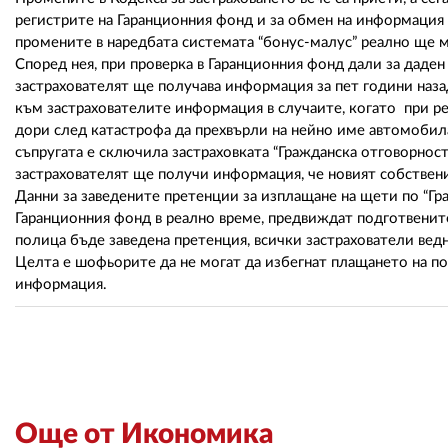
регистрите на Гаранционния фонд и за обмен на информация в
промените в наредбата системата “бонус-малус” реално ще м
Според нея, при проверка в Гаранционния фонд дали за даде
застрахователят ще получава информация за пет години наз
към застрахователите информация в случаите, когато при рег
дори след катастрофа да прехвърли на нейно име автомобила
съпругата е сключила застраховката “Гражданска отговорнос
застрахователят ще получи информация, че новият собствени
Данни за заведените претенции за изплащане на щети по “Гр
Гаранционния фонд в реално време, предвиждат подготвените 
полица бъде заведена претенция, всички застрахователи вед
Целта е шофьорите да не могат да избегнат плащането на по-
информация.
Още от Икономика