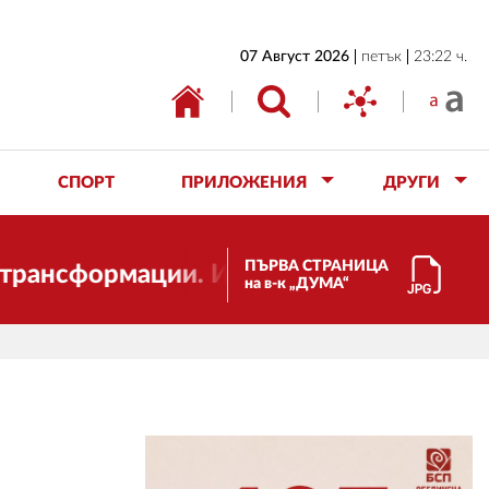
НАЧАЛО
07 Август 2026
петък
23:22 ч.
БЪЛГАРИЯ
ИКОНОМИКА
ИЗБОРИ
СПОРТ
ПРИЛОЖЕНИЯ
ДРУГИ
СВЯТ
ОБЩЕСТВО
ПЪРВА СТРАНИЦА
ормации. И ДУМА се променя и става ел
на в-к „ДУМА“
КУЛТУРА
ЖИВОТ
СПОРТ
ПРИЛОЖЕНИЯ
ДРУГИ