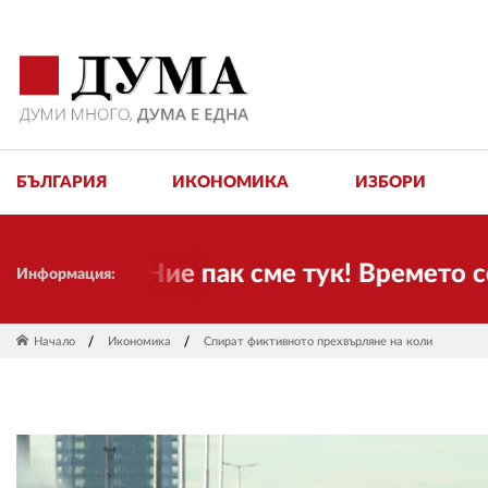
БЪЛГАРИЯ
ИКОНОМИКА
ИЗБОРИ
ли! Ние пак сме тук! Времето се пром
Информация:
Начало
Икономика
Спират фиктивното прехвърляне на коли