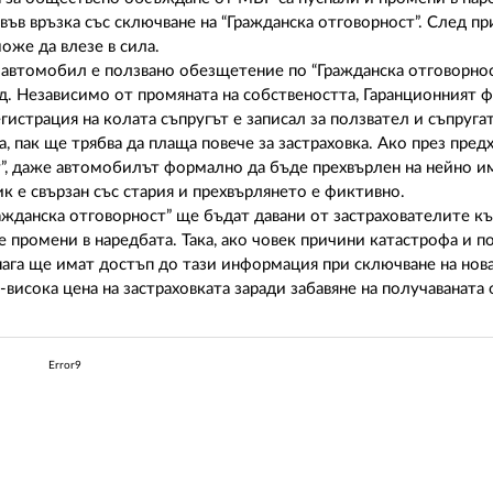
ъв връзка със сключване на “Гражданска отговорност”. След пр
оже да влезе в сила.
н автомобил е ползвано обезщетение по “Гражданска отговорно
ад. Независимо от промяната на собствеността, Гаранционният
истрация на колата съпругът е записал за ползвател и съпругата
, пак ще трябва да плаща повече за застраховка. Ако през пре
т”, даже автомобилът формално да бъде прехвърлен на нейно и
к е свързан със стария и прехвърлянето е фиктивно.
ажданска отговорност” ще бъдат давани от застрахователите к
промени в наредбата. Така, ако човек причини катастрофа и по
нага ще имат достъп до тази информация при сключване на нов
висока цена на застраховката заради забавяне на получаваната
Error9