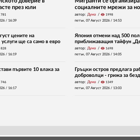
ското доверие в
Мигранти се организира
асте през юли
социалните мрежи за но
автор:
Дума
visibility
781
1998
026 /
16:39
петък, 07 Август 2026 /
14:53
густ цените на
Япония отмени над 500 пол
услуги ще са само в евро
приближаващия тайфун „Д
автор:
Дума
visibility
828
1698
026 /
16:19
петък, 07 Август 2026 /
14:05
тави първите 10 влака за
Гръцки остров предлага раб
доброволци - грижа за без
автор:
Дума
visibility
746
1349
026 /
16:17
петък, 07 Август 2026 /
13:03