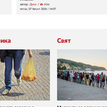
автор:
Дума
visibility
1926
петък, 07 Август 2026 /
14:07
ика
Свят