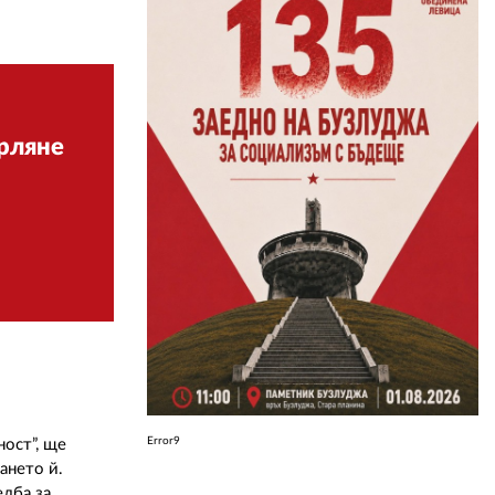
ЗА НАС
АВТОРИ
рляне
РЕДАКЦИЯ
КОНТАКТИ
РЕКЛАМА
АБОНАМЕНТ
УСЛОВИЯ ЗА ПОЛЗВАНЕ
ПОЛИТИКА ЗА БИСКВИТКИТЕ
ПОЛИТИКАТА ЗА
ПОВЕРИТЕЛНОСТ
Error9
ност”, ще
ането й.
едба за