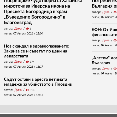
Посрещаме чудотворната Хавайска
Потребител
мироточива Иверска икона на
България р
Пресвета Богородица в храм
автор:
Дума
visibility
„Въведение Богородично“ в
петък, 07 Август 2
Благоевград
автор:
Дума
visibility
1
КФН: От 9 ав
петък, 07 Август 2026 /
22:04
финансовите 
автор:
Дума
visibility
петък, 07 Август 2
Нов скандал в здравеопазването:
Закрива се и съветът по цени на
лекарствата
„Алстом“ дос
автор:
Дума
visibility
874
България
петък, 07 Август 2026 /
16:17
автор:
Дума
visibility
петък, 07 Август 2
Съдът остави в ареста петимата
младежи за убийството в Пловдив
автор:
Дума
visibility
813
петък, 07 Август 2026 /
16:15