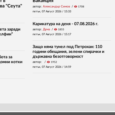
т в
Ваканция
ва "Сеута"
автор:
Александър Симов
visibility
1708
петък, 07 Август 2026 /
15:33
Карикатура на деня - 07.08.2026 г.
ета заради
автор:
Дума
visibility
1855
елфин“
петък, 07 Август 2026 /
15:17
Защо няма тунел под Петрохан: 110
години обещания, зелени спирачки и
държавна безотговорност
ота за
домни котки
автор:
visibility
1952
петък, 07 Август 2026 /
14:59