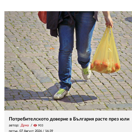
Потребителското доверие в България расте през юли
автор:
Дума
visibility
903
петък, 07 Август 2026 /
16:39