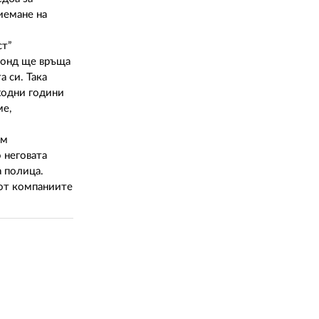
02 975 20 35
иемане на
ст”
 фонд ще връща
 си. Така
дходни години
ме,
ъм
 неговата
а полица.
 от компаниите