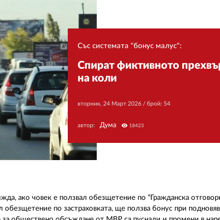
Със системата "бонус малус":
Спират фиктивното прехвъ
на коли
вторник, 24 Март 2026
/ брой: 54
Дума
автор:
visibility
18423
ижда, ако човек е ползвал обезщетение по “Гражданска отговор
л обезщетение по застраховката, ще ползва бонус при подновяв
га за обществено обсъждане от МВР са пуснали и промени в нар