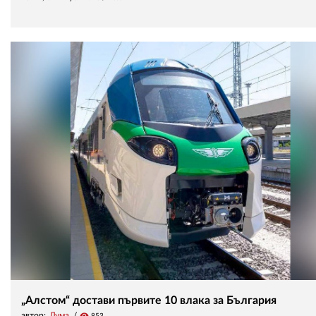
„Алстом“ достави първите 10 влака за България
автор:
Дума
visibility
853