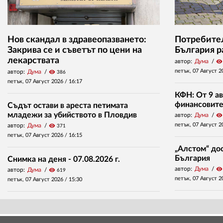
Нов скандал в здравеопазването:
Потребител
Закрива се и съветът по цени на
България р
лекарствата
автор:
Дума
visibility
петък, 07 Август 2
автор:
Дума
visibility
386
петък, 07 Август 2026 /
16:17
КФН: От 9 ав
финансовите 
Съдът остави в ареста петимата
младежи за убийството в Пловдив
автор:
Дума
visibility
петък, 07 Август 2
автор:
Дума
visibility
371
петък, 07 Август 2026 /
16:15
„Алстом“ дос
България
Снимка на деня - 07.08.2026 г.
автор:
Дума
visibility
автор:
Дума
visibility
619
петък, 07 Август 2
петък, 07 Август 2026 /
15:30