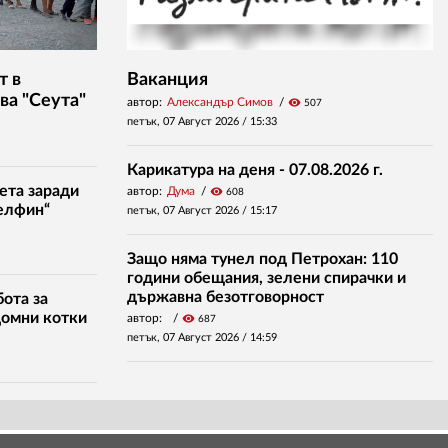
т в
Ваканция
ва "Сеута"
автор:
Александър Симов
visibility
507
петък, 07 Август 2026 /
15:33
Карикатура на деня - 07.08.2026 г.
ета заради
автор:
Дума
visibility
608
елфин“
петък, 07 Август 2026 /
15:17
Защо няма тунел под Петрохан: 110
години обещания, зелени спирачки и
държавна безотговорност
ота за
домни котки
автор:
visibility
687
петък, 07 Август 2026 /
14:59