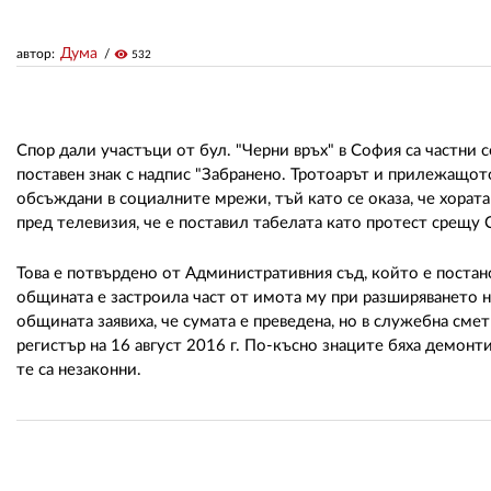
Дума
автор:
visibility
532
Спор дали участъци от бул. "Черни връх" в София са частни
поставен знак с надпис "Забранено. Тротоарът и прилежащото
обсъждани в социалните мрежи, тъй като се оказа, че хората
пред телевизия, че е поставил табелата като протест срещу
Това е потвърдено от Административния съд, който е постан
общината е застроила част от имота му при разширяването н
общината заявиха, че сумата е преведена, но в служебна сме
регистър на 16 август 2016 г. По-късно знаците бяха демон
те са незаконни.