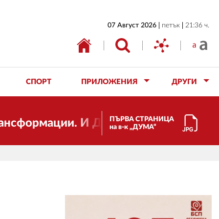
НАЧАЛО
07 Август 2026
петък
21:36 ч.
БЪЛГАРИЯ
ИКОНОМИКА
ИЗБОРИ
СПОРТ
ПРИЛОЖЕНИЯ
ДРУГИ
СВЯТ
ОБЩЕСТВО
ПЪРВА СТРАНИЦА
формации. И ДУМА се променя и става е
на в-к „ДУМА“
КУЛТУРА
ЖИВОТ
СПОРТ
ПРИЛОЖЕНИЯ
ДРУГИ