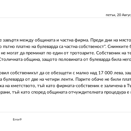
петък, 20 Авгу
 се завъртя между общината и частна фирма. Преди дни на мяст
 пътно платно на булеварда са частна собственост". Снимките 
 не могат да преминат по един от тротоарите. Собственик на т
 Столичната община, защото половината от булеварда била него
овил собственикът да се обезщети с малко над 17 000 лева, з
а булеварда от две на четири ленти. Парите обаче не били пла
тка на кметството, тъй като фирмата-собственик е заличена в Т
тирани, тъй като според общината отчуждителната процедура е
Error9