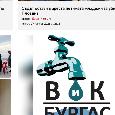
 по
Съдът остави в ареста петимата младежи за уби
Пловдив
автор:
Дума
visibility
771
петък, 07 Август 2026 /
16:15