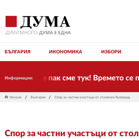
БЪЛГАРИЯ
ИКОНОМИКА
ИЗБОРИ
ели! Ние пак сме тук! Времето се пром
Информация:
Начало
България
Спор за частни участъци от столичен булевард
Спор за частни участъци от сто