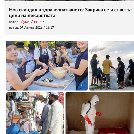
Нов скандал в здравеопазването: Закрива се и съветът
цени на лекарствата
автор:
Дума
visibility
827
петък, 07 Август 2026 /
16:17