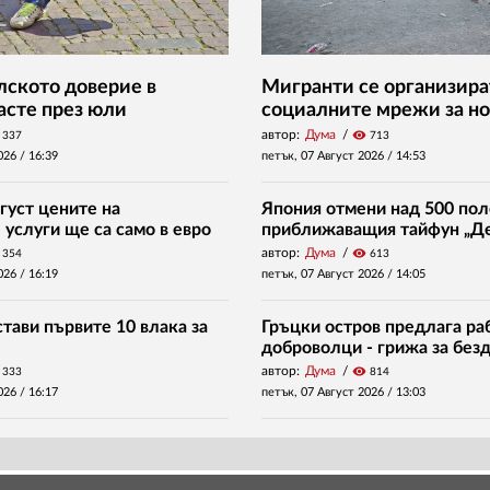
ското доверие в
Мигранти се организира
асте през юли
социалните мрежи за но
автор:
Дума
visibility
337
713
026 /
16:39
петък, 07 Август 2026 /
14:53
густ цените на
Япония отмени над 500 пол
услуги ще са само в евро
приближаващия тайфун „Д
автор:
Дума
visibility
354
613
026 /
16:19
петък, 07 Август 2026 /
14:05
тави първите 10 влака за
Гръцки остров предлага раб
доброволци - грижа за без
автор:
Дума
visibility
333
814
026 /
16:17
петък, 07 Август 2026 /
13:03