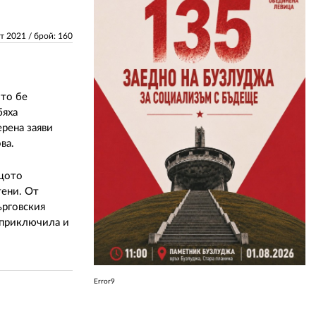
ЗА НАС
ст 2021
/ брой: 160
АВТОРИ
РЕДАКЦИЯ
ото бе
бяха
КОНТАКТИ
ерена заяви
ва.
РЕКЛАМА
ащото
АБОНАМЕНТ
тени. От
УСЛОВИЯ ЗА ПОЛЗВАНЕ
ърговския
 приключила и
ПОЛИТИКА ЗА БИСКВИТКИТЕ
ПОЛИТИКАТА ЗА
ПОВЕРИТЕЛНОСТ
Error9