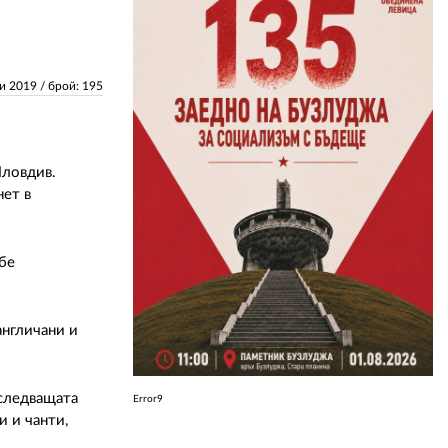
ЗА НАС
ри 2019
/ брой: 195
АВТОРИ
РЕДАКЦИЯ
КОНТАКТИ
Пловдив.
нет в
РЕКЛАМА
АБОНАМЕНТ
бe
УСЛОВИЯ ЗА ПОЛЗВАНЕ
англичани и
ПОЛИТИКА ЗА БИСКВИТКИТЕ
ПОЛИТИКАТА ЗА
ПОВЕРИТЕЛНОСТ
 следващата
Error9
 и чанти,