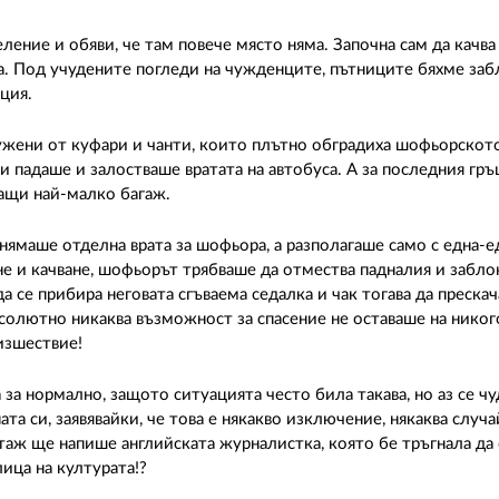
ение и обяви, че там повече място няма. Започна сам да качв
са. Под учудените погледи на чужденците, пътниците бяхме за
ция.
ужени от куфари и чанти, които плътно обградиха шофьорскот
и падаше и залостваше вратата на автобуса. А за последния гръ
мащи най-малко багаж.
 нямаше отделна врата за шофьора, а разполагаше само с една-
ане и качване, шофьорът трябваше да отмества падналия и забл
а се прибира неговата сгъваема седалка и чак тогава да прескач
бсолютно никаква възможност за спасение не оставаше на никог
изшествие!
а нормално, защото ситуацията често била такава, но аз се чу
та си, заявявайки, че това е някакво изключение, някаква случа
ртаж ще напише английската журналистка, която бе тръгнала да
ица на културата!?