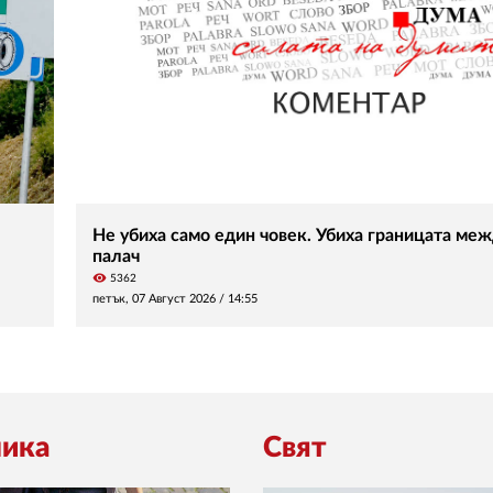
Не убиха само един човек. Убиха границата меж
палач
visibility
5362
петък, 07 Август 2026 /
14:55
ика
Свят