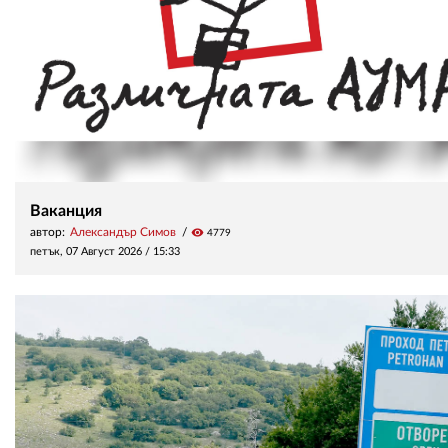
Ваканция
автор:
Александър Симов
visibility
4779
петък, 07 Август 2026 /
15:33