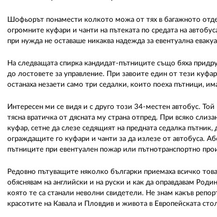
Шофьорът понамести колкото можа от тях в багажното отдел
огромните куфари и чанти на пътеката по средата на автобу
при нужда не оставаше никаква надежда за евентуална евакуа
На следващата спирка кандидат-пътниците също бяха придр
до лостовете за управление. При завоите един от тези куфар
останаха незаети само три седалки, които поеха пътници, и
Интересен ми се видя и с друго този 34-местен автобус. Той
тясна вратичка от дясната му страна отпред. При всяко слиз
куфар, сетне да слезе седящият на предната седалка пътник, д
ограждащите го куфари и чанти за да излезе от автобуса. А
пътниците при евентуален пожар или пътнотранспортно про
Редовно пътуващите няколко българки приемаха всичко това з
обяснявам на английски и на руски и как да оправдавам Родина
която те са станали неволни свидетели. Не знам какъв репо
красотите на Кавала и Пловдив и живота в Европейската стол