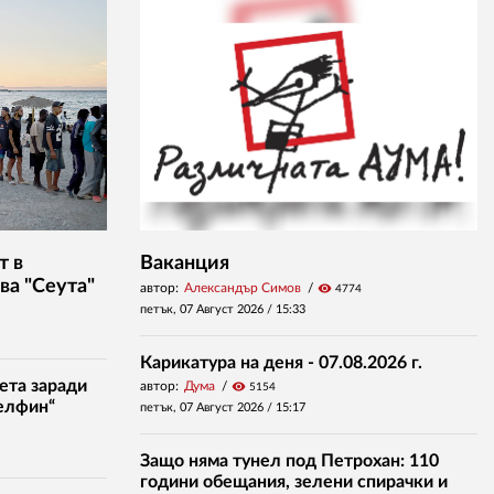
т в
Ваканция
ва "Сеута"
автор:
Александър Симов
visibility
4774
петък, 07 Август 2026 /
15:33
Карикатура на деня - 07.08.2026 г.
ета заради
автор:
Дума
visibility
5154
елфин“
петък, 07 Август 2026 /
15:17
Защо няма тунел под Петрохан: 110
години обещания, зелени спирачки и