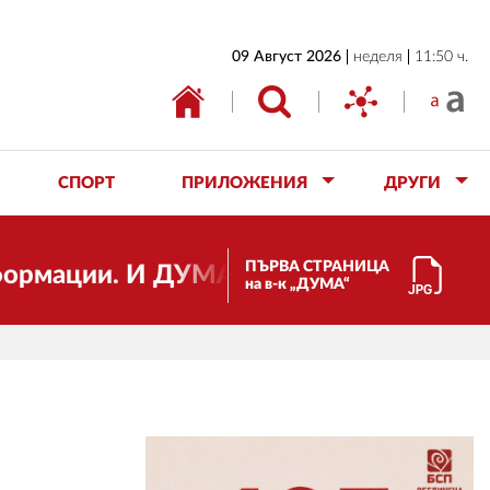
НАЧАЛО
09 Август 2026
неделя
11:50 ч.
БЪЛГАРИЯ
ИКОНОМИКА
ИЗБОРИ
СПОРТ
ПРИЛОЖЕНИЯ
ДРУГИ
СВЯТ
ОБЩЕСТВО
ПЪРВА СТРАНИЦА
ии. И ДУМА се променя и става електро
на в-к „ДУМА“
КУЛТУРА
ЖИВОТ
СПОРТ
ПРИЛОЖЕНИЯ
ДРУГИ