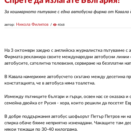
Спрете да излагате България!
За кошмарното пътуване с една автобусна фирма от Кавала 
Никола Филипов
автор:
visibility
4068
На 3 октомври заедно с английска журналистка пътувахме с 
Фирмата рекламира своите международни автобусни линии с 
автобусите, сателитна телевизия, сервиране на безплатни на
В Кавала намерихме автобусчето скътано между десетина пр
констатацията, че в автобуса няма тоалетна.
Измежду пътниците българи и гърци, освен нас се оказаха и 
семейна двойка от Русия - хора, които решили да посетят Ев
В добре поддържания автобус шофьорът Петър Петров ни нас
спирка обаче бяхме неприятно изненадани. Чакащите там дес
някои тежащи по 30-40 килограма.