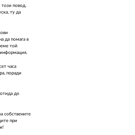
 този повод.
ска, ту да
сови
на да помага в
реме той
 информация.
сет часа
ра, поради
 отида до
за собствените
ците при
им чужденци!