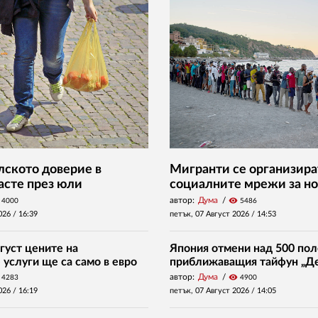
ското доверие в
Мигранти се организира
асте през юли
социалните мрежи за но
автор:
Дума
visibility
4000
5486
026 /
16:39
петък, 07 Август 2026 /
14:53
густ цените на
Япония отмени над 500 пол
услуги ще са само в евро
приближаващия тайфун „Д
автор:
Дума
visibility
4283
4900
026 /
16:19
петък, 07 Август 2026 /
14:05