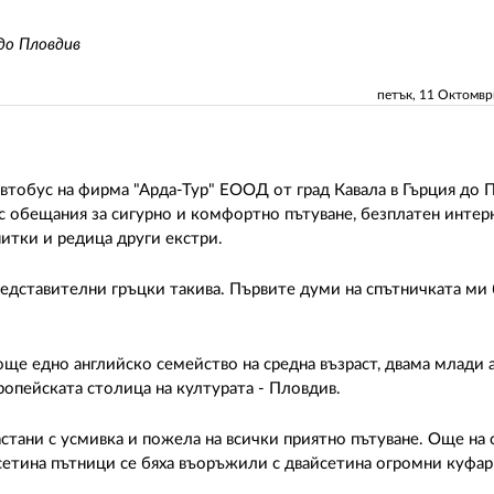
до Пловдив
петък, 11 Октомв
автобус на фирма "Арда-Тур" ЕООД от град Кавала в Гърция до 
обещания за сигурно и комфортно пътуване, безплатен интер
питки и редица други екстри.
едставителни гръцки такива. Първите думи на спътничката ми 
още едно английско семейство на средна възраст, двама млади 
ропейската столица на културата - Пловдив.
тани с усмивка и пожела на всички приятно пътуване. Още на
етина пътници се бяха въоръжили с двайсетина огромни куфари