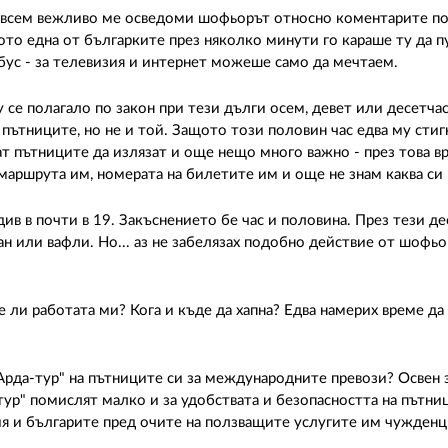
- съвсем вежливо ме осведоми шофьорът относно коментарите по
то една от българките през няколко минути го караше ту да пу
обус - за телевизия и интернет можеше само да мечтаем.
 се полагало по закон при тези дълги осем, девет или десетча
т пътниците, но не и той. Защото този половин час едва му стиг
ат пътниците да излязат и още нещо много важно - през това в
маршрута им, номерата на билетите им и още не знам каква си
ив в почти в 19. Закъснението бе час и половина. През тези де
ан или вафли. Но... аз не забелязах подобно действие от шофьо
е ли работата ми? Кога и къде да хапна? Едва намерих време да
Арда-тур" на пътниците си за международните превози? Освен 
тур" помислят малко и за удобствата и безопасността на пътни
България и българите пред очите на ползващите услугите 