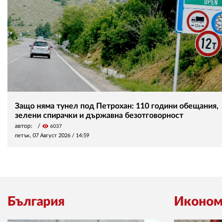
Защо няма тунел под Петрохан: 110 години обещания,
зелени спирачки и държавна безотговорност
автор:
visibility
6037
петък, 07 Август 2026 /
14:59
България
Иконом