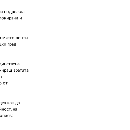
02 975 20 35
а и подрежда
блокирани и
о място почти
цки град
единствена
окиращ вратата
а
о от
дех как да
йност, на
 описва