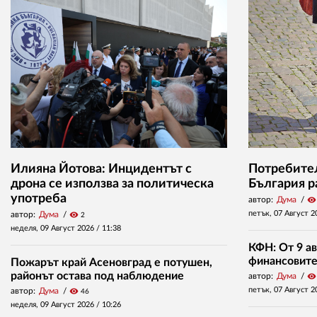
Илияна Йотова: Инцидентът с
Потребител
дрона се използва за политическа
България р
употреба
автор:
Дума
visibility
петък, 07 Август 2
автор:
Дума
visibility
2
неделя, 09 Август 2026 /
11:38
КФН: От 9 ав
финансовите 
Пожарът край Асеновград е потушен,
районът остава под наблюдение
автор:
Дума
visibility
петък, 07 Август 2
автор:
Дума
visibility
46
неделя, 09 Август 2026 /
10:26