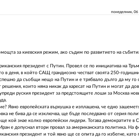
понеделник, 06
омощта за киевския режим, ако съдим по развитието на събити
риканския президент с Путин. Провел се по инициатива на Тръм
то в деня, в който САЩ грандиозно честват своята 250-годишн
 спешно да съобщи нещо на Путин и е трябвало дълго да му го 
т решения, които няма никак да харесат на Путин и могат да до
дупреди руския президент за предстоящите лоши за Москва нов
да.
ие? Явно европейската върхушка е изплашена, че едно зашеме
вка не бива да се изключва, ще бъде последвано от серия пол
 още кой знае колко европейски лидери. Тогава демократите в
Иран е допуснал втори провал за американската политика. На ф
анския президент и той явно ще се опита да го избегне, като 