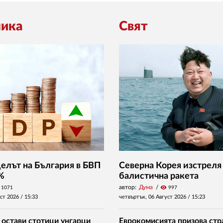
ика
Свят
Делът на България в БВП
Северна Корея изстреля
 %
балистична ракета
автор:
Дума
visibility
1071
997
уст 2026 /
15:33
четвъртък, 06 Август 2026 /
15:23
 остави стотици унгарци
Еврокомисията призова стр