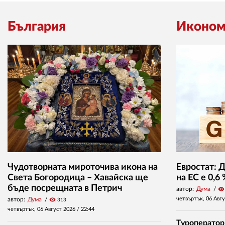
България
Иконом
Чудотворната мироточива икона на
Евростат: 
Света Богородица – Хавайска ще
на ЕС е 0,6
бъде посрещната в Петрич
автор:
Дума
visibility
четвъртък, 06 Авг
автор:
Дума
visibility
313
четвъртък, 06 Август 2026 /
22:44
Туроператор