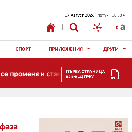
НАЧАЛО
07 Август 2026
петък
10:38 ч.
БЪЛГАРИЯ
ИКОНОМИКА
ИЗБОРИ
СПОРТ
ПРИЛОЖЕНИЯ
ДРУГИ
СВЯТ
ОБЩЕСТВО
ПЪРВА СТРАНИЦА
меня и става електронно издание, но щ
на в-к „ДУМА“
КУЛТУРА
ЖИВОТ
СПОРТ
ПРИЛОЖЕНИЯ
 фаза
ДРУГИ