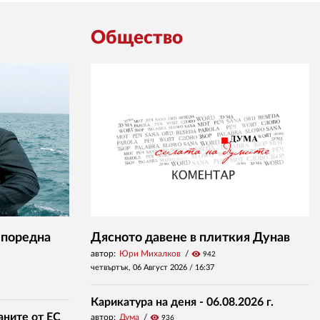
Общество
 поредна
Дясното давене в плиткия Дунав
автор:
Юри Михалков
visibility
942
четвъртък, 06 Август 2026 /
16:37
Карикатура на деня - 06.08.2026 г.
аните от ЕС
автор:
Дума
visibility
936