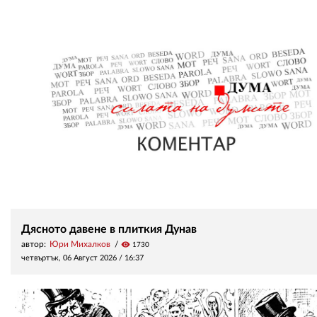
Дясното давене в плиткия Дунав
автор:
Юри Михалков
visibility
1730
четвъртък, 06 Август 2026 /
16:37