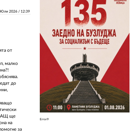
 Юли 2026 /
12:39
ЗА НАС
АВТОРИ
РЕДАКЦИЯ
ята от
КОНТАКТИ
РЕКЛАМА
п, малко
ина?!
АБОНАМЕНТ
обяснява.
ведат до
УСЛОВИЯ ЗА ПОЛЗВАНЕ
ини,
ПОЛИТИКА ЗА БИСКВИТКИТЕ
тяващо
итически
ПОЛИТИКАТА ЗА
 САЩ ще
ПОВЕРИТЕЛНОСТ
Error9
она на
помогне за