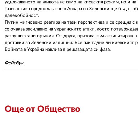
удължаването на живота не само на киевския режим, но и на 
Тази логика предполага, че в Анкара на Зеленски ще бъдат 
далекобойност.
Путин мигновено реагира на тази перспектива и се срещна с
се очаква засилване на украинските атаки, което потвърждав
разрушителни оръжия. От друга, призова към активизиране 
доставки за Зеленски излишни. Все пак падне ли киевският 
Войната в Украйна навлиза в решаващата си фаза.
Фейсбук
Още от Общество