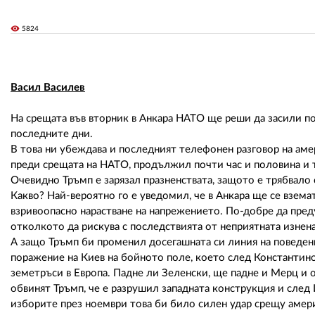
visibility
5824
Васил Василев
На срещата във вторник в Анкара НАТО ще реши да засили п
последните дни.
В това ни убеждава и последният телефонен разговор на аме
преди срещата на НАТО, продължил почти час и половина и 
Очевидно Тръмп е зарязал празненствата, защото е трябвало
Какво? Най-вероятно го е уведомил, че в Анкара ще се взема
взривоопасно нарастване на напрежението. По-добре да пре
отколкото да рискува с последствията от неприятната изнена
А защо Тръмп би променил досегашната си линия на поведен
поражение на Киев на бойното поле, което след Константино
земетръси в Европа. Падне ли Зеленски, ще падне и Мерц и
обвинят Тръмп, че е разрушил западната конструкция и след 
изборите през ноември това би било силен удар срещу америк