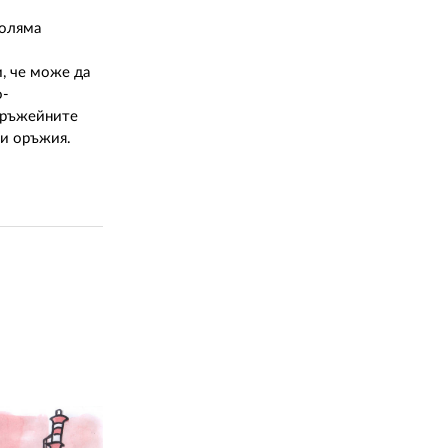
02 975 20 35
голяма
и, че може да
о-
 оръжейните
ни оръжия.