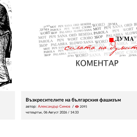
Възкресителите на българския фашизъм
автор:
Александър Симов
visibility
2095
четвъртък, 06 Август 2026 /
14:33