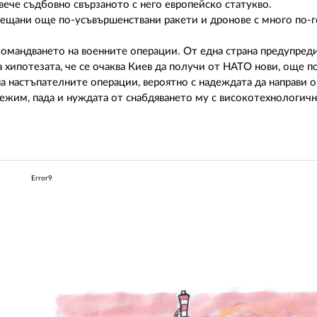
вече съдбовно свързаното с него европейско статукво.
обещани още по-усъвършенствани ракети и дронове с много по-
 командването на военните операции. От една страна предупред
а хипотезата, че се очаква Киев да получи от НАТО нови, още п
на настъпателните операции, вероятно с надеждата да направи
режим, пада и нуждата от снабдяването му с високотехнологич
Error9