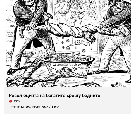
Революцията на богатите срещу бедните
visibility
2374
четвъртък, 06 Август 2026 /
14:33