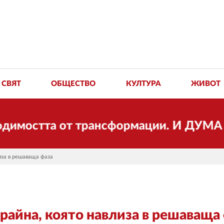
СВЯТ
ОБЩЕСТВО
КУЛТУРА
ЖИВОТ
стта от трансформации. И ДУМА се про
иза в решаваща фаза
райна, която навлиза в решаваща