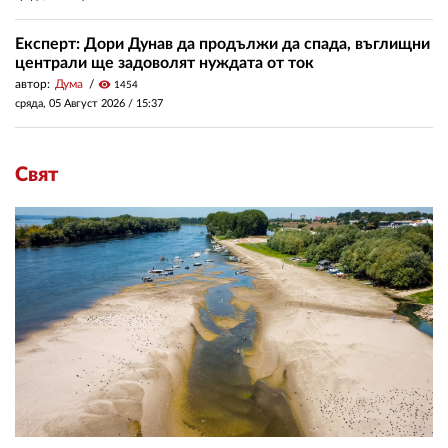
Експерт: Дори Дунав да продължи да спада, въглищни
централи ще задоволят нуждата от ток
автор:
Дума
visibility
1454
сряда, 05 Август 2026 /
15:37
Свят