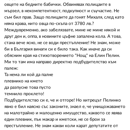
02 975 20 35
овцете на бедните бабички. Обвинявах полицаите в
мързел, в некомпетентност, подкупност и съучастие. Не
съм бил прав. Защо полицаите да гонят Михаля, след като
няма крава, нито овца по-скъпа от 3780 лв.?
Междувременно, ако забелязвате, мине не мине някой и
друг ден и, оппа, в новините цъфне запалена кола. А това,
стана вече ясно, не се води престъпление! Не знам, може
би в България винаги си е било така. Как иначе да си
обясним края на стихотворението "Нощ" на Елин Пелин.
Ми то там има направо директно подбудителство към
палеж:
Та нема ли кой да палне
плевнико на кмето
да разпусне това пусто
темнило проклето!
Подбудителство си е, че и отгоре! Но хитрецът Пелинко
явно е бил наясно със законите, знаел е, че унищожаването
на малотрайно и малоценно имущество, каквото се явява
един плевник, пък макар и кметски, не се брои за
престъпление. Не знам какви коли карат депутатите от