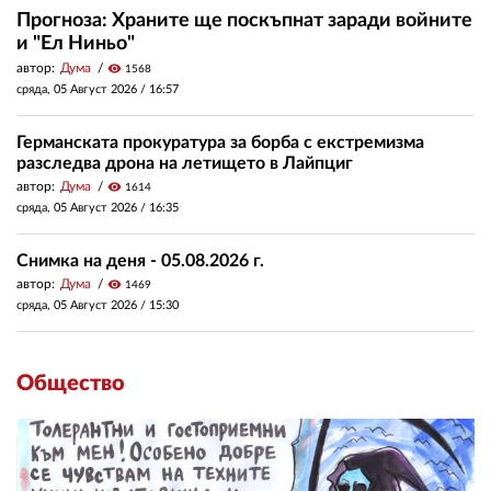
Прогноза: Храните ще поскъпнат заради войните
и "Ел Ниньо"
автор:
Дума
visibility
1568
сряда, 05 Август 2026 /
16:57
Германската прокуратура за борба с екстремизма
разследва дрона на летището в Лайпциг
автор:
Дума
visibility
1614
сряда, 05 Август 2026 /
16:35
Снимка на деня - 05.08.2026 г.
автор:
Дума
visibility
1469
сряда, 05 Август 2026 /
15:30
Общество