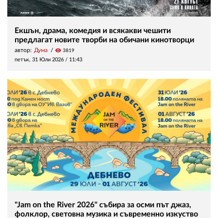
Екшън, драма, комедия и всякакви чешити
предлагат новите творби на обичани кинотворци
автор:
Дума
visibility
3819
петък, 31 Юли 2026 /
11:43
"Jam on the River 2026" събира за осми път джаз,
фолклор, световна музика и съвременно изкуство