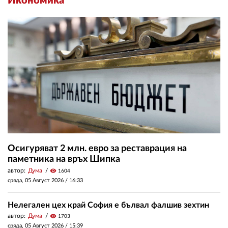
Икономика
Осигуряват 2 млн. евро за реставрация на
паметника на връх Шипка
автор:
Дума
visibility
1604
сряда, 05 Август 2026 /
16:33
Нелегален цех край София е бълвал фалшив зехтин
автор:
Дума
visibility
1703
сряда, 05 Август 2026 /
15:39