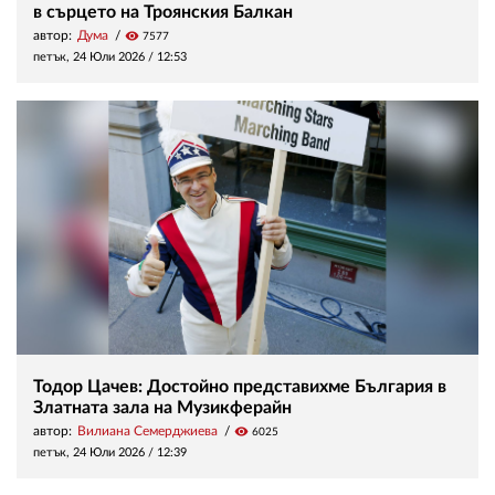
в сърцето на Троянския Балкан
автор:
Дума
visibility
7577
петък, 24 Юли 2026 /
12:53
Тодор Цачев: Достойно представихме България в
Златната зала на Музикферайн
автор:
Вилиана Семерджиева
visibility
6025
петък, 24 Юли 2026 /
12:39