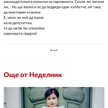
законодателната комисия на парламента. Скъпи ли, евтини
ли... Но ще взема и аз да подредя едно куплетче, ей така,
да имитирам класика:
Е, нема ли кой да палне
кола депутатска,
та да заспи по-спокойно
сиромашта градска!
Error9
Още от Неделник