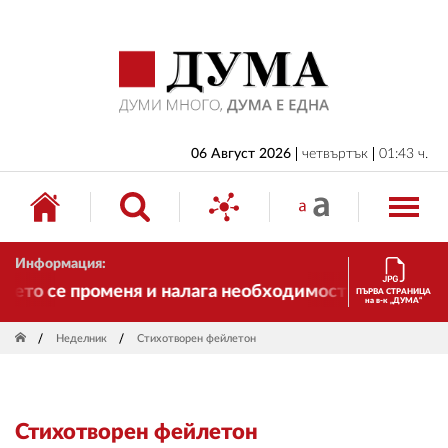
НАЧАЛО
БЪЛГАРИЯ
ИКОНОМИКА
ИЗБОРИ
06 Август 2026
четвъртък
01:43 ч.
СВЯТ
ОБЩЕСТВО
Информация:
КУЛТУРА
то се променя и налага необходимостта от трансфор
ПЪРВА СТРАНИЦА
на в-к „ДУМА“
ЖИВОТ
Неделник
Стихотворен фейлетон
СПОРТ
ПРИЛОЖЕНИЯ
Стихотворен фейлетон
ДРУГИ