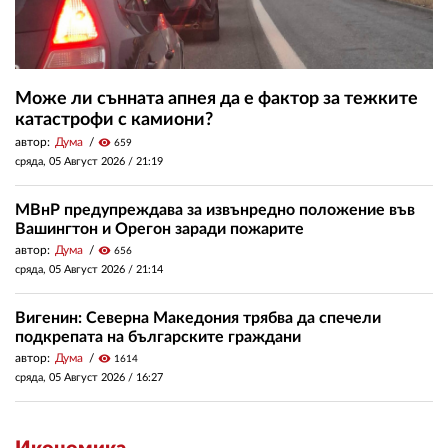
Може ли сънната апнея да е фактор за тежките
катастрофи с камиони?
автор:
Дума
visibility
659
сряда, 05 Август 2026 /
21:19
МВнР предупреждава за извънредно положение във
Вашингтон и Орегон заради пожарите
автор:
Дума
visibility
656
сряда, 05 Август 2026 /
21:14
Вигенин: Северна Македония трябва да спечели
подкрепата на българските граждани
автор:
Дума
visibility
1614
сряда, 05 Август 2026 /
16:27