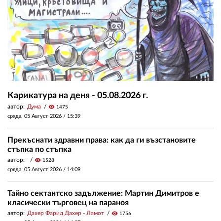
Карикатура на деня - 05.08.2026 г.
автор:
Дума
visibility
1475
сряда, 05 Август 2026 /
15:39
Прекъснати здравни права: как да ги възстановите
стъпка по стъпка
автор:
visibility
1528
сряда, 05 Август 2026 /
14:09
Тайно сектантско задължение: Мартин Димитров е
класически търговец на параноя
автор:
Дахер Фарид Дахер - Ламот
visibility
1756