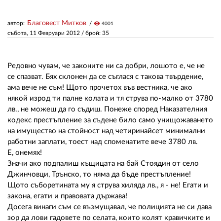
Благовест Митков
автор:
visibility
4001
ЗА НАС
събота, 11 Февруари 2012
/ брой: 35
АВТОРИ
РЕДАКЦИЯ
Редовно чувам, че законите ни са добри, лошото е, че не
се спазват. Бях склонен да се съглася с такова твърдение,
КОНТАКТИ
ама вече не съм! Щото прочетох във вестника, че ако
някой изрод ти палне колата и тя струва по-малко от 3780
РЕКЛАМА
лв., не можеш да го съдиш. Понеже според Наказателния
кодекс престъпление за съдене било само унищожаването
АБОНАМЕНТ
на имущество на стойност над четиринайсет минимални
работни заплати, тоест над споменатите вече 3780 лв.
УСЛОВИЯ ЗА ПОЛЗВАНЕ
Е, онемях!
Значи ако подпалиш къщицата на бай Стоядин от село
ПОЛИТИКА ЗА БИСКВИТКИТЕ
Джинчовци, Трънско, то няма да бъде престъпление!
ПОЛИТИКАТА ЗА
Щото съборетината му я струва хиляда лв., я - не! Егати и
ПОВЕРИТЕЛНОСТ
закона, егати и правовата държава!
Досега винаги съм се възмущавал, че полицията не си дава
зор да лови гадовете по селата, които колят кравичките и