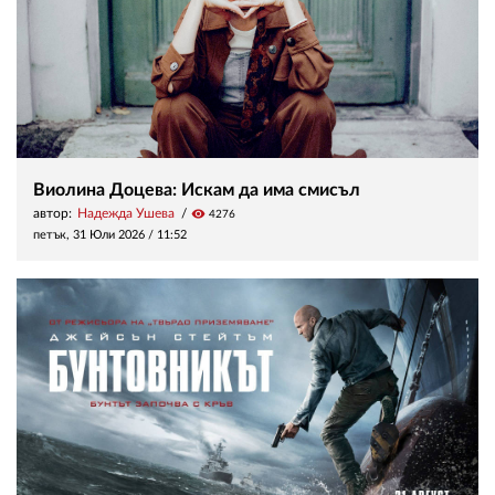
Виолина Доцева: Искам да има смисъл
автор:
Надежда Ушева
visibility
4276
петък, 31 Юли 2026 /
11:52