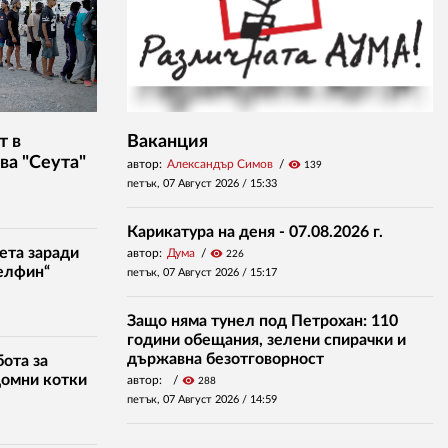
т в
Ваканция
ва "Сеута"
автор:
Александър Симов
visibility
139
петък, 07 Август 2026 /
15:33
Карикатура на деня - 07.08.2026 г.
ета заради
автор:
Дума
visibility
226
елфин“
петък, 07 Август 2026 /
15:17
Защо няма тунел под Петрохан: 110
години обещания, зелени спирачки и
държавна безотговорност
ота за
домни котки
автор:
visibility
288
петък, 07 Август 2026 /
14:59