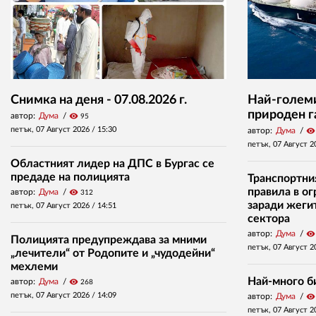
Снимка на деня - 07.08.2026 г.
Най-големи
природен г
автор:
Дума
visibility
95
петък, 07 Август 2026 /
15:30
автор:
Дума
visibility
петък, 07 Август 2
Областният лидер на ДПС в Бургас се
предаде на полицията
Транспортни
правила в о
автор:
Дума
visibility
312
заради жеги
петък, 07 Август 2026 /
14:51
сектора
автор:
Дума
visibility
Полицията предупреждава за мними
петък, 07 Август 2
„лечители“ от Родопите и „чудодейни“
мехлеми
Най-много б
автор:
Дума
visibility
268
петък, 07 Август 2026 /
14:09
автор:
Дума
visibility
петък, 07 Август 2