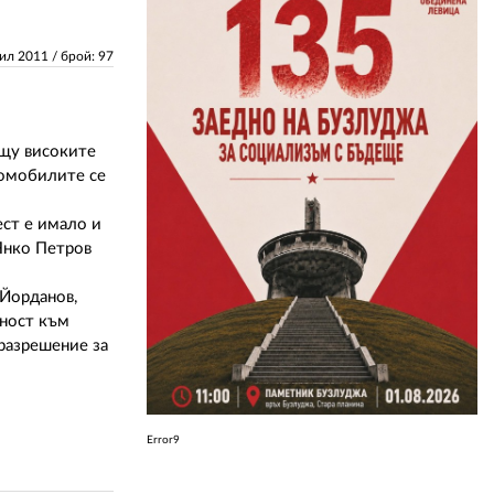
ЗА НАС
рил 2011
/ брой: 97
АВТОРИ
РЕДАКЦИЯ
ещу високите
томобилите се
КОНТАКТИ
ест е имало и
РЕКЛАМА
 Янко Петров
АБОНАМЕНТ
 Йорданов,
тност към
УСЛОВИЯ ЗА ПОЛЗВАНЕ
 разрешение за
ПОЛИТИКА ЗА БИСКВИТКИТЕ
ПОЛИТИКАТА ЗА
ПОВЕРИТЕЛНОСТ
Error9