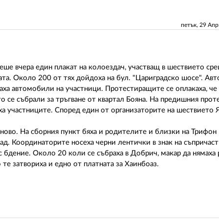
петък, 29 Ап
ласеше вчера един плакат на колоездач, участващ в шествието ср
ата. Около 200 от тях дойдоха на бул. "Цариградско шосе". Ав
аха автомобили на участници. Протестиращите се оплакаха, че
о се събрали за тръгване от квартал Бояна. На предишния прот
виха участниците. Според един от организаторите на шествието
ново. На сборния пункт бяха и родителите и близки на Трифон
ад. Координаторите носеха черни лентички в знак на съпричас
с бдение. Около 20 коли се събраха в Добрич, макар да нямаха
те затвориха и едно от платната за Хаинбоаз.