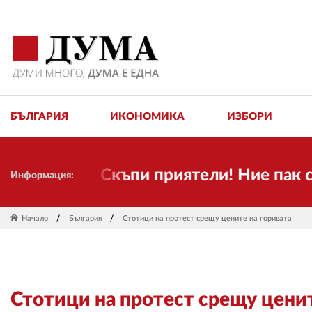
БЪЛГАРИЯ
ИКОНОМИКА
ИЗБОРИ
Скъпи приятели! Ние пак сме ту
Информация:
Начало
България
Стотици на протест срещу цените на горивата
Стотици на протест срещу ценит