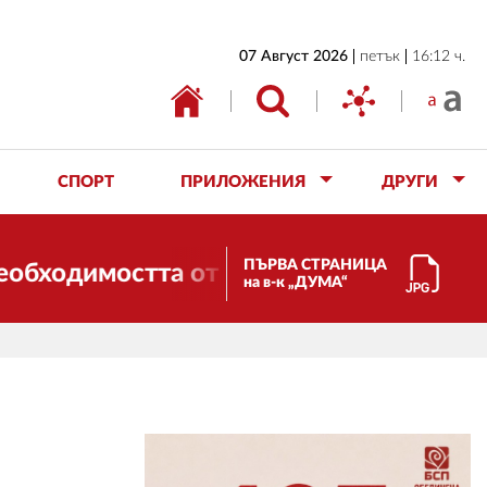
НАЧАЛО
07 Август 2026
петък
16:12 ч.
БЪЛГАРИЯ
ИКОНОМИКА
ИЗБОРИ
СПОРТ
ПРИЛОЖЕНИЯ
ДРУГИ
СВЯТ
ОБЩЕСТВО
ПЪРВА СТРАНИЦА
одимостта от трансформации. И ДУМА се
на в-к „ДУМА“
КУЛТУРА
ЖИВОТ
СПОРТ
ПРИЛОЖЕНИЯ
ДРУГИ