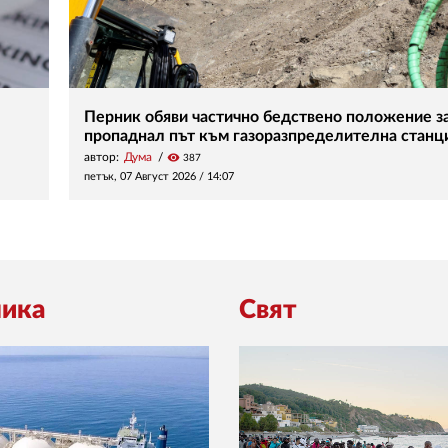
Перник обяви частично бедствено положение з
пропаднал път към газоразпределителна станц
автор:
Дума
visibility
387
петък, 07 Август 2026 /
14:07
ика
Свят