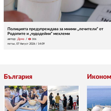
Полицията предупреждава за мними „лечители“ от
Родопите и „чудодейни“ мехлеми
автор:
Дума
visibility
306
петък, 07 Август 2026 /
14:09
България
Иконом