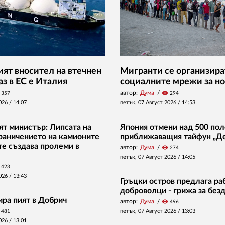
ят вносител на втечнен
Мигранти се организира
аз в ЕС е Италия
социалните мрежи за но
автор:
Дума
visibility
357
294
026 /
14:07
петък, 07 Август 2026 /
14:53
ят министър: Липсата на
Япония отмени над 500 пол
граничението на камионите
приближаващия тайфун „Д
те създава пролеми в
автор:
Дума
visibility
274
петък, 07 Август 2026 /
14:05
423
026 /
13:43
Гръцки остров предлага раб
доброволци - грижа за без
ира пият в Добрич
автор:
Дума
visibility
496
петък, 07 Август 2026 /
13:03
481
026 /
13:01