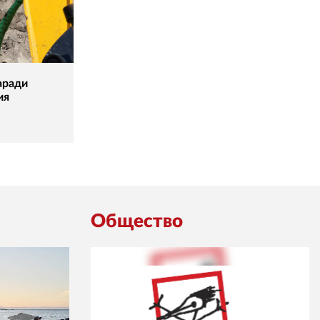
аради
ия
Общество