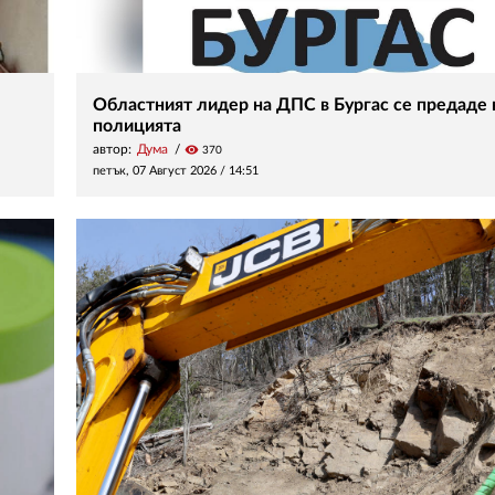
Областният лидер на ДПС в Бургас се предаде 
полицията
автор:
Дума
visibility
370
петък, 07 Август 2026 /
14:51