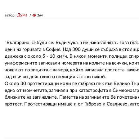
Дума
автор:
visibility
264
"Българино, събуди се. Бъди чука, а не наковалнята". Това г
цени на горивата в София. Над 300 души се събраха в столиц
движеха с около 5 - 10 км/ч. В някои моменти полицаи спир
униформените записвали номерата на колите на всички, коит
човек от полицията с камера, който записвал протеста, зая
зад всички действия на полицията стои някой.
Около 30 протестиращи коли се събраха пък във Велико Тър
едно от момчетата, загинали при катастрофата в Симеоновгр
близките на загиналите. Паметта на загиналите бе почетена 
протест. Протестиращи имаше и от Габрово и Севлиево, като 