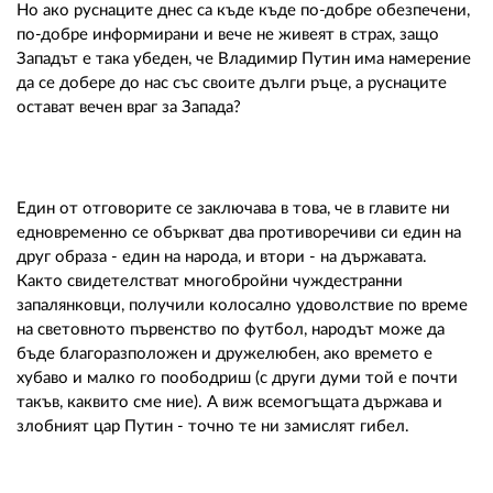
Но ако руснаците днес са къде къде по-добре обезпечени,
по-добре информирани и вече не живеят в страх, защо
Западът е така убеден, че Владимир Путин има намерение
да се добере до нас със своите дълги ръце, а руснаците
остават вечен враг за Запада?
Един от отговорите се заключава в това, че в главите ни
едновременно се объркват два противоречиви си един на
друг образа - един на народа, и втори - на държавата.
Както свидетелстват многобройни чуждестранни
запалянковци, получили колосално удоволствие по време
на световното първенство по футбол, народът може да
бъде благоразположен и дружелюбен, ако времето е
хубаво и малко го поободриш (с други думи той е почти
такъв, каквито сме ние). А виж всемогъщата държава и
злобният цар Путин - точно те ни замислят гибел.