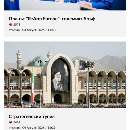
Планът "ReArm Europe": големият блъф
visibility
2573
вторник, 04 Август 2026 /
11:43
Стратегически тупик
visibility
2434
вторник, 04 Август 2026 /
11:39