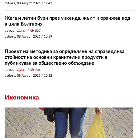
събота, 08 Август 2026 /
12:43
Жега и летни бури през уикенда, жълт и оранжев код
в цяла България
автор:
Дума
visibility
537
събота, 08 Август 2026 /
10:39
Проект на методика за определяне на справедлива
стойност на основни хранителни продукти е
публикуван за обществено обсъждане
автор:
Дума
visibility
736
събота, 08 Август 2026 /
10:32
Икономика