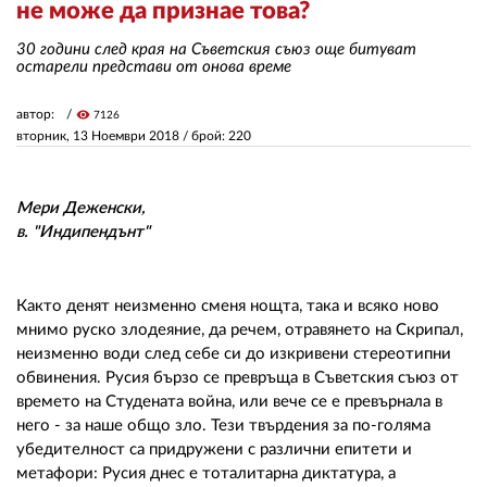
не може да признае това?
30 години след края на Съветския съюз още битуват
ЗА НАС
остарели представи от онова време
АВТОРИ
автор:
visibility
7126
вторник, 13 Ноември 2018
/ брой: 220
РЕДАКЦИЯ
КОНТАКТИ
Мери Деженски,
РЕКЛАМА
в. "Индипендънт"
АБОНАМЕНТ
Както денят неизменно сменя нощта, така и всяко ново
УСЛОВИЯ ЗА ПОЛЗВАНЕ
мнимо руско злодеяние, да речем, отравянето на Скрипал,
неизменно води след себе си до изкривени стереотипни
ПОЛИТИКА ЗА БИСКВИТКИТЕ
обвинения. Русия бързо се превръща в Съветския съюз от
времето на Студената война, или вече се е превърнала в
ПОЛИТИКАТА ЗА
ПОВЕРИТЕЛНОСТ
него - за наше общо зло. Тези твърдения за по-голяма
убедителност са придружени с различни епитети и
метафори: Русия днес е тоталитарна диктатура, а