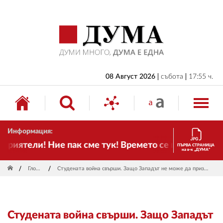
НАЧАЛО
БЪЛГАРИЯ
ИКОНОМИКА
ИЗБОРИ
08 Август 2026
събота
17:55 ч.
СВЯТ
ОБЩЕСТВО
Информация:
КУЛТУРА
иятели! Ние пак сме тук! Времето се променя и нала
ПЪРВА СТРАНИЦА
на в-к „ДУМА“
ЖИВОТ
Глобус
Студената война свърши. Защо Западът не може да признае това?
СПОРТ
ПРИЛОЖЕНИЯ
Студената война свърши. Защо Западът
ДРУГИ