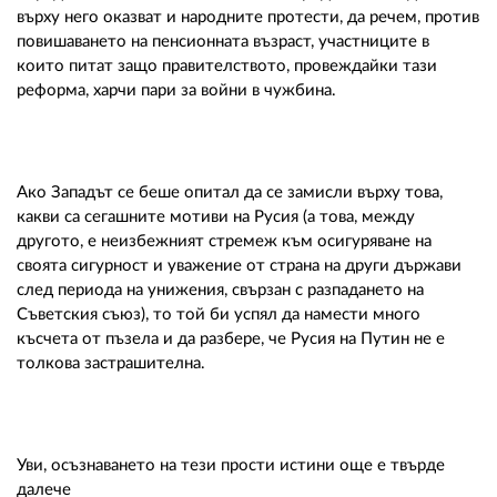
върху него оказват и народните протести, да речем, против
повишаването на пенсионната възраст, участниците в
които питат защо правителството, провеждайки тази
реформа, харчи пари за войни в чужбина.
Ако Западът се беше опитал да се замисли върху това,
какви са сегашните мотиви на Русия (а това, между
другото, е неизбежният стремеж към осигуряване на
своята сигурност и уважение от страна на други държави
след периода на унижения, свързан с разпадането на
Съветския съюз), то той би успял да намести много
късчета от пъзела и да разбере, че Русия на Путин не е
толкова застрашителна.
Уви, осъзнаването на тези прости истини още е твърде
далече