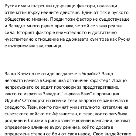
Русия има и вътрешни сдържащи фактори, налагащи
отпечатък върху нейните действия. Един от тях е руското
обществено мнение. Преди този фактор не съществуваше
и Западът много рядко признава, че той се явява реална
сила. Вторият фактор е внимателното и достатъчно
чувствително отношение на държавата към това как Русия
е възприемана зад граница.
Защо Кремъл не отиде по-далече в Украйна? Защо
неговата намеса в Сирия има ограничен характер? И защо
непрекъснато се водят преговори за предотвратяване,
както се изразява Западът, "кървава баня" в провинция
Идлиб? Отговорът на всички тези въпроси се заключава в
следното. Тези, които помнят унизителното изтегляне на
съветските войски от Афганистан, и тези, които загубиха
роднини и близки в рискованите военни кампании, оказват
определено влияние върху режима, който досега в
определена степен се бои от своя народ. Свое въздействие