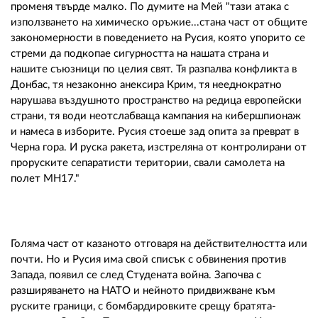
променя твърде малко. По думите на Мей "тази атака с
използването на химическо оръжие...стана част от общите
закономерности в поведението на Русия, която упорито се
стреми да подкопае сигурността на нашата страна и
нашите съюзници по целия свят. Тя разпалва конфликта в
Донбас, тя незаконно анексира Крим, тя нееднократно
нарушава въздушното пространство на редица европейски
страни, тя води неотслабваща кампания на кибершпионаж
и намеса в изборите. Русия стоеше зад опита за преврат в
Черна гора. И руска ракета, изстреляна от контролирани от
проруските сепаратисти територии, свали самолета на
полет МН17."
Голяма част от казаното отговаря на действителността или
почти. Но и Русия има свой списък с обвинения против
Запада, появил се след Студената война. Започва с
разширяването на НАТО и нейното придвижване към
руските граници, с бомбардировките срещу братята-