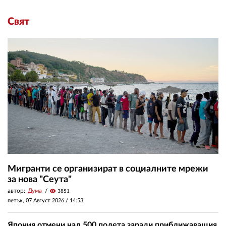
Свят
Мигранти се организират в социалните мрежи
за нова "Сеута"
автор:
Дума
visibility
3851
петък, 07 Август 2026 /
14:53
Япония отмени над 500 полета заради приближаващия