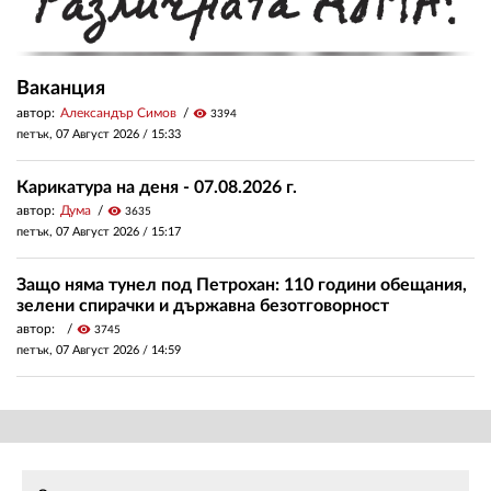
Ваканция
автор:
Александър Симов
visibility
3394
петък, 07 Август 2026 /
15:33
Карикатура на деня - 07.08.2026 г.
автор:
Дума
visibility
3635
петък, 07 Август 2026 /
15:17
Защо няма тунел под Петрохан: 110 години обещания,
зелени спирачки и държавна безотговорност
автор:
visibility
3745
петък, 07 Август 2026 /
14:59