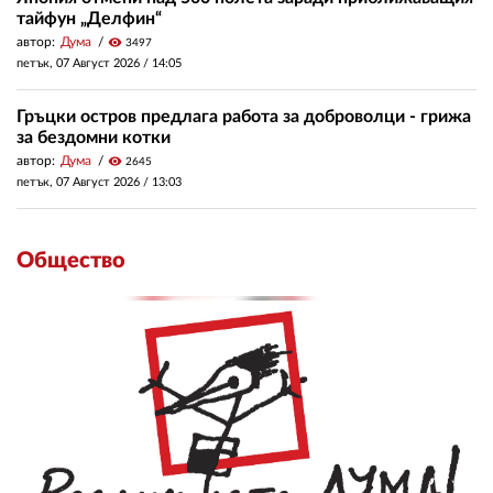
тайфун „Делфин“
автор:
Дума
visibility
3497
петък, 07 Август 2026 /
14:05
Гръцки остров предлага работа за доброволци - грижа
за бездомни котки
автор:
Дума
visibility
2645
петък, 07 Август 2026 /
13:03
Общество