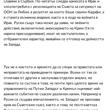
славяни в Сърбия. По-нататък следва намесата в Ирак и
злоупотребата с резолюцията на Съвета за сигурност на
ООН за Либия, в резултат на което беше свален Кадафи, а
в станата възникна анархия, както и в хода на войната в
Ирак. Русия също така може да заяви, че нейните
действия, включително анексирането на Крим (тя го
нарича присъединяване), имат не настъпателен, а
отбранителен характер, явявайки се отговор на дейността
на Запада.
Тук не е мястото и времето да се спори за правотата или
неправотата на приведените примери. Всеки от тях се
отличава от другия и заслужава отделен анализ, но
главното се състои в това, че почти през цялото време на
управлението на Путин Западът и Кремъл оценяват най-
важните събития по съвсем различен начин. Например в
Русия се създава впечатлението, че Западът не признава
края на Съветския съюз, както и това, че постсъветска