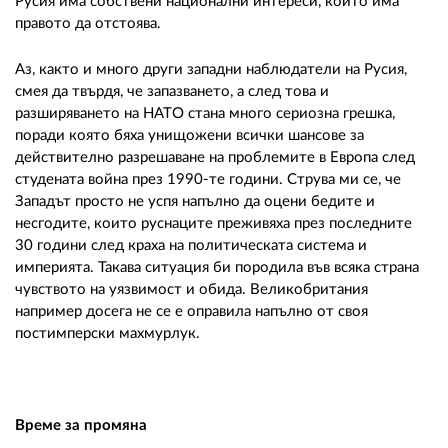
Русия има собствени национални интереси, които има
правото да отстоява.
Аз, както и много други западни наблюдатели на Русия,
смея да твърдя, че запазването, а след това и
разширяването на НАТО стана много сериозна грешка,
поради която бяха унищожени всички шансове за
действително разрешаване на проблемите в Европа след
студената война през 1990-те години. Струва ми се, че
Западът просто не успя напълно да оцени бедите и
несгодите, които руснаците преживяха през последните
30 години след краха на политическата система и
империята. Такава ситуация би породила във всяка страна
чувството на уязвимост и обида. Великобритания
например досега не се е оправила напълно от своя
постимперски махмурлук.
Време за промяна