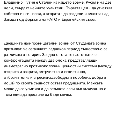
02 975 20 35
Владимир Путин е Сталин на нашето време. Русия има две
цели, твърдят нейните хулители. Първата цел - да угнетява
собствения си народ, а втората - да раздели и властва над
Запада под формата на НАТО и Европейския съюз.
Днешните най-проницателни воини от Студената война
признават, че сегашният ледников период съществено се
различава от стария. Заедно с това те настояват, че
конфронтацията между два блока, представляващи
диаметрално противоположни ценностни системи (между
открита и закрита, алтруистко и егоистично,
отбранителна и агресивна,свободна и поробена, добра и
лоша) по своята същност остава предишната. Мечката
може да се усмихва и да размахва лапи във въздуха, но с
това няма да престане да бъде мечка.