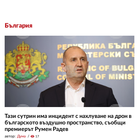
България
Тази сутрин има инцидент с нахлуване на дрон в
българското въздушно пространство, съобщи
премиерът Румен Радев
автор:
Дума
visibility
17