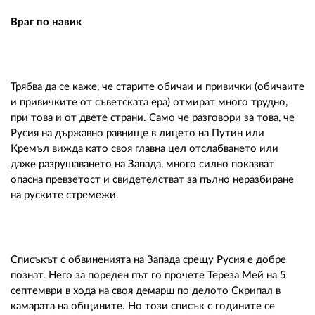
Враг по навик
Трябва да се каже, че старите обичаи и привички (обичаите
и привичките от съветската ера) отмират много трудно,
при това и от двете страни. Само че разговори за това, че
Русия на държавно равнище в лицето на Путин или
Кремъл вижда като своя главна цел отслабването или
даже разрушаването на Запада, много силно показват
опасна превзетост и свидетелстват за пълно неразбиране
на руските стремежи.
Списъкът с обвиненията на Запада срещу Русия е добре
познат. Него за пореден път го прочете Тереза Мей на 5
септември в хода на своя демарш по делото Скрипал в
камарата на общините. Но този списък с годините се