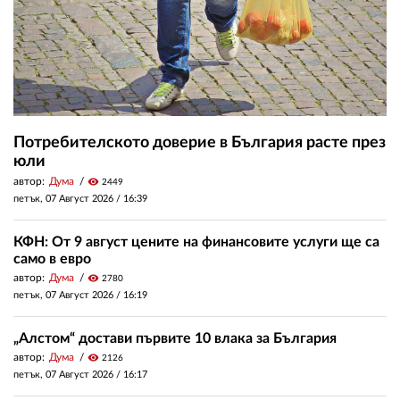
Потребителското доверие в България расте през
юли
автор:
Дума
visibility
2449
петък, 07 Август 2026 /
16:39
КФН: От 9 август цените на финансовите услуги ще са
само в евро
автор:
Дума
visibility
2780
петък, 07 Август 2026 /
16:19
„Алстом“ достави първите 10 влака за България
автор:
Дума
visibility
2126
петък, 07 Август 2026 /
16:17