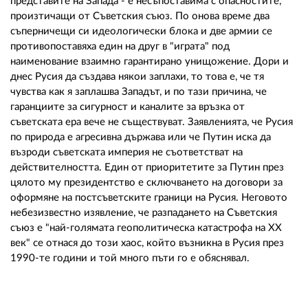
представите на Запада - е несъпоставима с опасностите,
произтичащи от Съветския съюз. По онова време два
съперничещи си идеологически блока и две армии се
противопоставяха един на друг в "играта" под
наименование взаимно гарантирано унищожение. Дори и
днес Русия да създава някои заплахи, то това е, че тя
чувства как я заплашва Западът, и по тази причина, че
гаранциите за сигурност и каналите за връзка от
съветската ера вече не съществуват. Заявленията, че Русия
по природа е агресивна държава или че Путин иска да
възроди съветската империя не съответстват на
действителността. Един от приоритетите за Путин през
цялото му президентство е сключването на договори за
оформяне на постсъветските граници на Русия. Неговото
небезизвестно изявление, че разпадането на Съветския
съюз е "най-голямата геополитическа катастрофа на ХХ
век" се отнася до този хаос, който възникна в Русия през
1990-те години и той много пъти го е обяснявал.