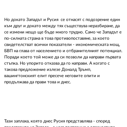
Но докато Западът и Русия се отнасят с подозрение един
към друг и докато между тях съществува неразбиране, да
се измени нещо ще бъде много трудно. Само че Западът е
по-силната страна в това противопоставяне, за което
свидетелстват всички показатели - икономическата мощ,
БВП на глава от населението и отбранителният потенциал.
Поради което той може да си позволи да направи първата
стъпка. Но упорито отказва да го направи. А когато с
такова предложение излезе Доналд Тръмп,
вашингтонският елит пресече неговите опити и
продължава да прави това и днес.
Тази заплаха, която днес Русия представлява - според