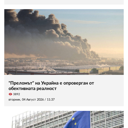
"Преломът" на Украйна е опроверган от
обективната реалност
visibility
3892
вторник, 04 Август 2026 /
11:37