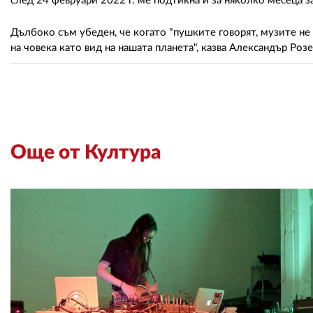
след 24 февруари 2022 г. ме подтикна и за няколко месеца з
Дълбоко съм убеден, че когато "пушките говорят, музите не 
на човека като вид на нашата планета", казва Александър Розе
Още от Култура