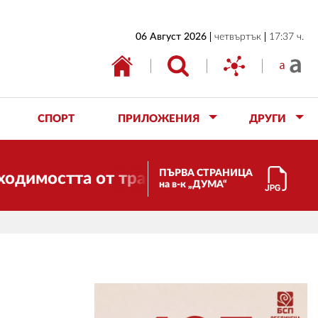
НАЧАЛО
06 Август 2026
четвъртък
17:37 ч.
БЪЛГАРИЯ
ИКОНОМИКА
ИЗБОРИ
СПОРТ
ПРИЛОЖЕНИЯ
ДРУГИ
СВЯТ
ОБЩЕСТВО
ПЪРВА СТРАНИЦА
тта от трансформации. И ДУМА се пром
на в-к „ДУМА“
КУЛТУРА
ЖИВОТ
СПОРТ
ПРИЛОЖЕНИЯ
ДРУГИ