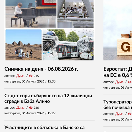
Снимка на деня - 06.08.2026 г.
Евростат: 
на ЕС е 0,6
автор:
Дума
visibility
215
четвъртък, 06 Август 2026 /
15:30
автор:
Дума
visibility
четвъртък, 06 Авг
Съдът спря събарянето на 12 жилищни
сгради в Баба Алино
Туроператор
без почивка 
автор:
Дума
visibility
286
четвъртък, 06 Август 2026 /
15:29
автор:
Дума
visibility
четвъртък, 06 Авг
Участниците в сблъсъка в Банско са