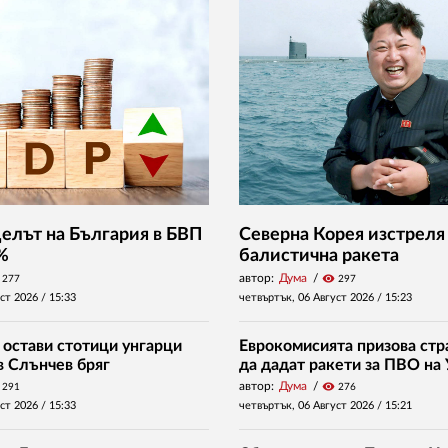
Делът на България в БВП
Северна Корея изстреля
 %
балистична ракета
автор:
Дума
visibility
277
297
уст 2026 /
15:33
четвъртък, 06 Август 2026 /
15:23
 остави стотици унгарци
Еврокомисията призова стр
в Слънчев бряг
да дадат ракети за ПВО на
автор:
Дума
visibility
291
276
уст 2026 /
15:33
четвъртък, 06 Август 2026 /
15:21