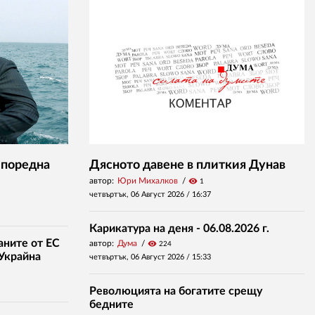
 поредна
Дясното давене в плиткия Дунав
автор:
Юри Михалков
visibility
1
четвъртък, 06 Август 2026 /
16:37
Карикатура на деня - 06.08.2026 г.
аните от ЕС
автор:
Дума
visibility
224
 Украйна
четвъртък, 06 Август 2026 /
15:33
Революцията на богатите срещу
бедните