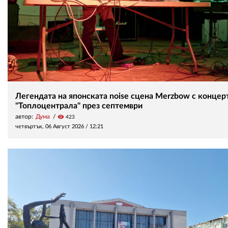
Легендата на японската noise сцена Merzbow с концерт
"Топлоцентрала" през септември
автор:
Дума
visibility
423
четвъртък, 06 Август 2026 /
12:21