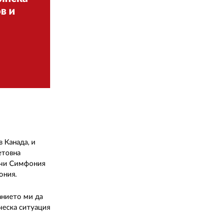
02 975 20 35
в и
 Канада, и
етовна
вучи Симфония
ония.
анието ми да
ческа ситуация