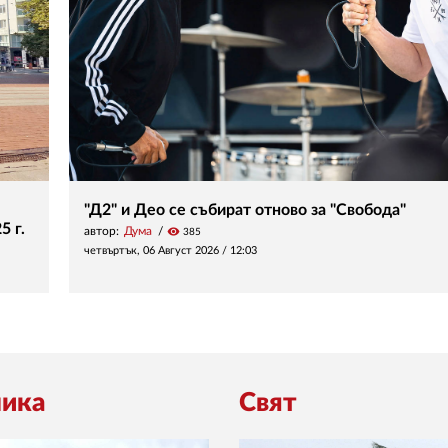
"Д2" и Део се събират отново за "Свобода"
5 г.
автор:
Дума
visibility
385
четвъртък, 06 Август 2026 /
12:03
ика
Свят