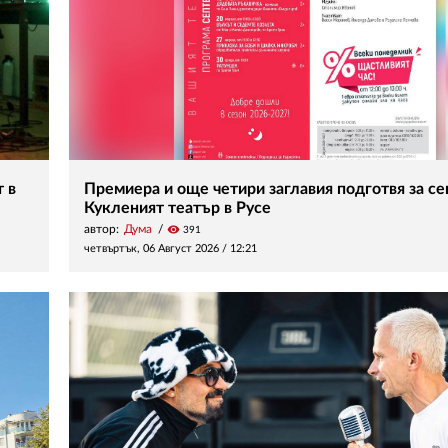
 в
Премиера и още четири заглавия подготвя за с
Кукленият театър в Русе
автор:
Дума
visibility
391
четвъртък, 06 Август 2026 /
12:21