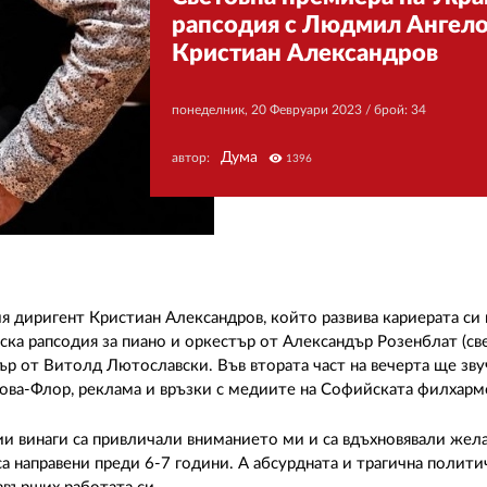
рапсодия с Людмил Ангело
Кристиан Александров
понеделник, 20 Февруари 2023
/ брой: 34
Дума
автор:
visibility
1396
диригент Кристиан Александров, който развива кариерата си в
ка рапсодия за пиано и оркестър от Александър Розенблат (св
тър от Витолд Лютославски. Във втората част на вечерта ще з
ва-Флор, реклама и връзки с медиите на Софийската филхарм
и винаги са привличали вниманието ми и са вдъхновявали жел
са направени преди 6-7 години. А абсурдната и трагична полити