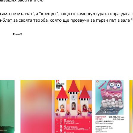
авърших работата си.
само не мълчат", а "крещят", защото само културата оправдава
нблат за своята творба, която ще прозвучи за първи път в зала "
Error9