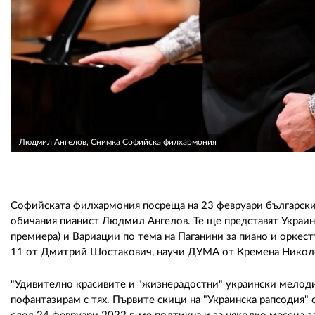
Людмил Ангелов, Снимка Софийска филхармония
Софийската филхармония посреща на 23 февруари българския 
обичания пианист Людмил Ангелов. Те ще представят Украинс
премиера) и Вариации по тема на Паганини за пиано и оркес
11 от Дмитрий Шостакович, научи ДУМА от Кремена Николо
"Удивително красивите и "жизнерадостни" украински мелоди
пофантазирам с тях. Първите скици на "Украинска рапсодия" 