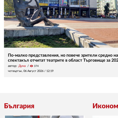
По-малко представления, но повече зрители средно на
спектакъл отчитат театрите в област Търговище за 202
автор:
Дума
visibility
374
четвъртък, 06 Август 2026 /
12:19
България
Иконом