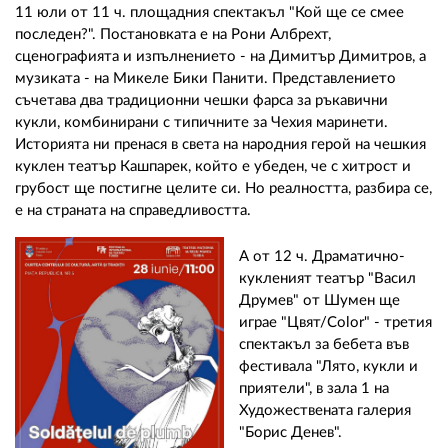
11 юли от 11 ч. площадния спектакъл "Кой ще се смее
последен?". Постановката е на Рони Албрехт,
сценографията и изпълнението - на Димитър Димитров, а
музиката - на Микеле Бики Панити. Представлението
съчетава два традиционни чешки фарса за ръкавични
кукли, комбинирани с типичните за Чехия маринети.
Историята ни пренася в света на народния герой на чешкия
куклен театър Кашпарек, който е убеден, че с хитрост и
грубост ще постигне целите си. Но реалността, разбира се,
е на страната на справедливостта.
А от 12 ч. Драматично-
кукленият театър "Васил
Друмев" от Шумен ще
играе "Цвят/Color" - третия
спектакъл за бебета във
фестивала "Лято, кукли и
приятели", в зала 1 на
Художествената галерия
"Борис Денев".