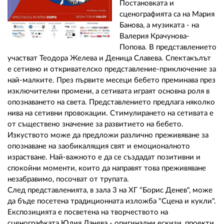
Постановката и
сценографията са на Мария
Банова, а музиката - на
Валерия Крачунова-
Попова. В представлението
участват Теодора Желева и Деница Славева. Спектакълът
е сетивно и откривателско представление-приключение за
най-малките. През първите месеци бебето преминава през
изключителни промени, а сетивата играят основна роля в
опознаването на света. Представлението предлага няколко
нива на сетивни провокации. Стимулирането на сетивата е
от съществено значение за развитието на бебето.
Изкуството може да предложи различно преживяване за
опознаване на заобикалящия свят и емоционалното
израстване. Най-важното е да се създадат позитивни и
спокойни моменти, които да направят това преживяване
незабравимо, посочват от трупата.
След представленията, в зала 3 на ХГ "Борис Денев", може
да бъде посетена традиционната изложба "Сцена и кукли".
Експозицията е посветена на творчеството на
сценографката Юлия Лачева - оригинални ескизи, проекти