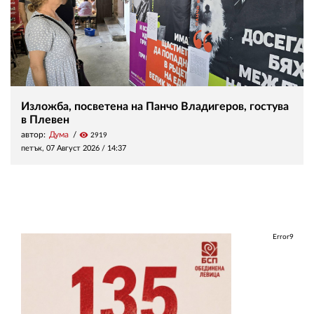
Изложба, посветена на Панчо Владигеров, гостува
в Плевен
автор:
Дума
visibility
2919
петък, 07 Август 2026 /
14:37
Error9