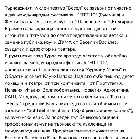
02 975 20 35
Търновският Куклен театър "Весел" се завърна от участие
в два международни фестивала - "FITT 10" (Румъния) и
Фестивала за куклено изкуство "Шарено петле" (България).
В рамките на седмица екипът представи две от най-
играните и пътували по света представления за детска и
семейна публика, научи ДУМА от Веселин Василев,
създател и директор на театъра.
В румънския град Турда се проведе десетото юбилейно
издание на международния фестивал "FITT 10",
организиран от Националния театър "Аурелиу Манеа" и
Областния съвет Клуж-Напока. Над сто събития, над десет
локации и театри от три континента - от Португалия,
Испания, Италия, Великобритания, Норвегия, Аржентина,
САЩ, Молдова, оформят визията на фестивала. Театър
"Весел" представи България с едно от най-обичаните си
заглавия - "Soldatelul de plumb" ("Храбрият оловен войник"),
на румънски език. За пореден път бе високо оценен
професионализмът на търновските кукленици на
международна сцена. Представлението с участието на
Веселин Василев и Елка Баланова е играно на фестивали в