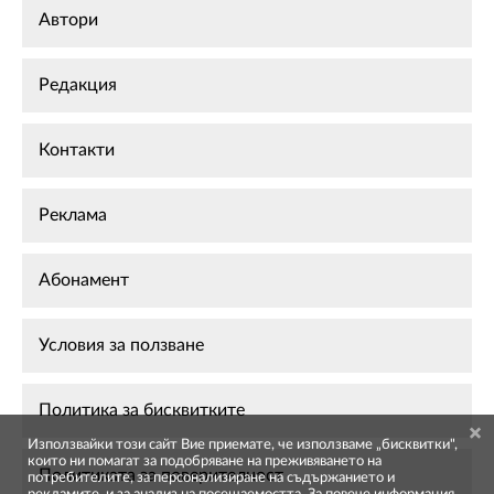
Автори
Редакция
Контакти
Реклама
Абонамент
Условия за ползване
Политика за бисквитките
Използвайки този сайт Вие приемате, че използваме „бисквитки",
които ни помагат за подобряване на преживяването на
Политиката за поверителност
потребителите, за персонализиране на съдържанието и