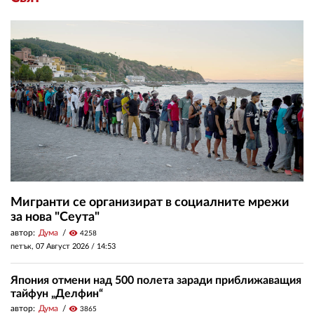
Мигранти се организират в социалните мрежи
за нова "Сеута"
автор:
Дума
visibility
4258
петък, 07 Август 2026 /
14:53
Япония отмени над 500 полета заради приближаващия
тайфун „Делфин“
автор:
Дума
visibility
3865