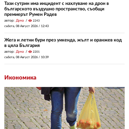
Тази сутрин има инцидент с нахлуване на дрон в
българското въздушно пространство, съобщи
премиерът Румен Радев
автор:
Дума
visibility
2243
събота, 08 Август 2026 /
12:43
Жега и летни бури през уикенда, жълт и оранжев код
в цяла България
автор:
Дума
visibility
2201
събота, 08 Август 2026 /
10:39
Икономика