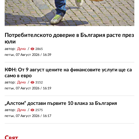
Потребителското доверие в България расте през
юли
автор:
Дума
visibility
2865
петък, 07 Август 2026 /
16:39
КФН: От 9 август цените на финансовите услуги ще са
само в евро
автор:
Дума
visibility
3152
петък, 07 Август 2026 /
16:19
„Алстом“ достави първите 10 влака за България
автор:
Дума
visibility
2575
петък, 07 Август 2026 /
16:17
Свят