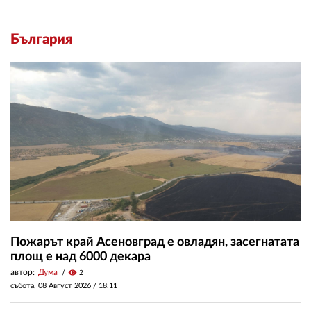
България
Пожарът край Асеновград е овладян, засегнатата
площ е над 6000 декара
автор:
Дума
visibility
2
събота, 08 Август 2026 /
18:11