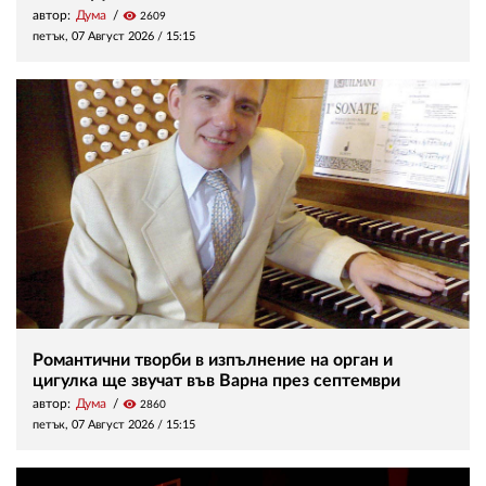
автор:
Дума
visibility
2609
петък, 07 Август 2026 /
15:15
Романтични творби в изпълнение на орган и
цигулка ще звучат във Варна през септември
автор:
Дума
visibility
2860
петък, 07 Август 2026 /
15:15