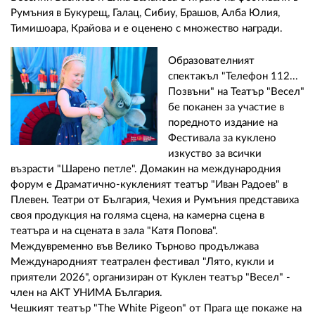
Румъния в Букурещ, Галац, Сибиу, Брашов, Алба Юлия,
Тимишоара, Крайова и е оценено с множество награди.
Образователният
спектакъл "Телефон 112...
Позвъни" на Театър "Весел"
бе поканен за участие в
поредното издание на
Фестивала за куклено
изкуство за всички
възрасти "Шарено петле". Домакин на международния
форум е Драматично-кукленият театър "Иван Радоев" в
Плевен. Театри от България, Чехия и Румъния представиха
своя продукция на голяма сцена, на камерна сцена в
театъра и на сцената в зала "Катя Попова".
Междувременно във Велико Търново продължава
Международният театрален фестивал "Лято, кукли и
приятели 2026", организиран от Куклен театър "Весел" -
член на АКТ УНИМА България.
Чешкият театър "The White Pigeon" от Прага ще покаже на