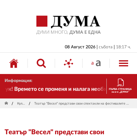
НАЧАЛО
БЪЛГАРИЯ
ИКОНОМИКА
ИЗБОРИ
08 Август 2026
събота
18:17 ч.
СВЯТ
ОБЩЕСТВО
Информация:
КУЛТУРА
к! Времето се променя и налага необходимостта от 
ПЪРВА СТРАНИЦА
на в-к „ДУМА“
ЖИВОТ
Култура
Театър "Весел" представи свои спектакли на фестивалите "FITT 10" и "Шарено петле"
СПОРТ
ПРИЛОЖЕНИЯ
Театър "Весел" представи свои
ДРУГИ