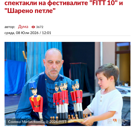
спектакли на фестивалите "FITT 10" и
"Шарено петле"
ЗА НАС
Дума
автор:
visibility
АВТОРИ
3672
сряда, 08 Юли 2026 /
12:01
РЕДАКЦИЯ
КОНТАКТИ
РЕКЛАМА
АБОНАМЕНТ
УСЛОВИЯ ЗА ПОЛЗВАНЕ
ПОЛИТИКА ЗА БИСКВИТКИТЕ
ПОЛИТИКАТА ЗА
ПОВЕРИТЕЛНОСТ
Снимка Marius Romila @ 2026/FITT