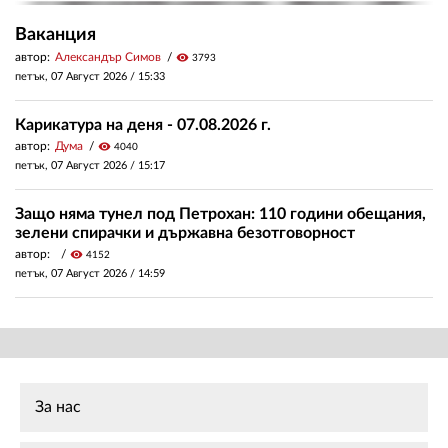
Ваканция
автор:
Александър Симов
visibility
3793
петък, 07 Август 2026 /
15:33
Карикатура на деня - 07.08.2026 г.
автор:
Дума
visibility
4040
петък, 07 Август 2026 /
15:17
Защо няма тунел под Петрохан: 110 години обещания,
зелени спирачки и държавна безотговорност
автор:
visibility
4152
петък, 07 Август 2026 /
14:59
За нас