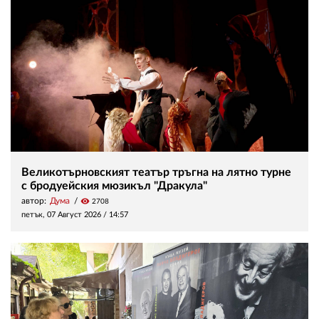
Великотърновският театър тръгна на лятно турне
с бродуейския мюзикъл "Дракула"
автор:
Дума
visibility
2708
петък, 07 Август 2026 /
14:57