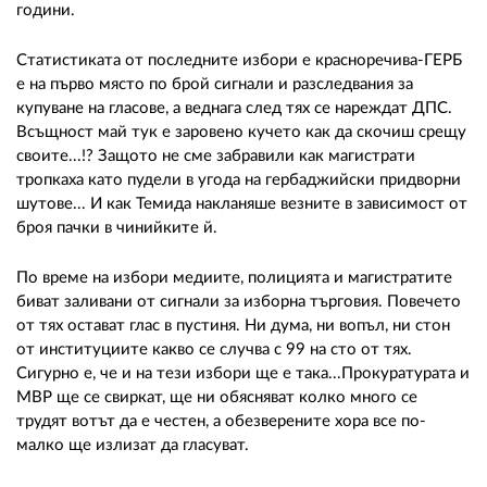
години.
Статистиката от последните избори е красноречива-ГЕРБ
е на първо място по брой сигнали и разследвания за
купуване на гласове, а веднага след тях се нареждат ДПС.
Всъщност май тук е заровено кучето как да скочиш срещу
своите...!? Защото не сме забравили как магистрати
тропкаха като пудели в угода на гербаджийски придворни
шутове... И как Темида накланяше везните в зависимост от
броя пачки в чинийките й.
По време на избори медиите, полицията и магистратите
биват заливани от сигнали за изборна търговия. Повечето
от тях остават глас в пустиня. Ни дума, ни вопъл, ни стон
от институциите какво се случва с 99 на сто от тях.
Сигурно е, че и на тези избори ще е така...Прокуратурата и
МВР ще се свиркат, ще ни обясняват колко много се
трудят вотът да е честен, а обезверените хора все по-
малко ще излизат да гласуват.