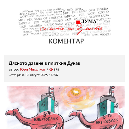
Дясното давене в плиткия Дунав
автор:
Юри Михалков
visibility
878
четвъртък, 06 Август 2026 /
16:37