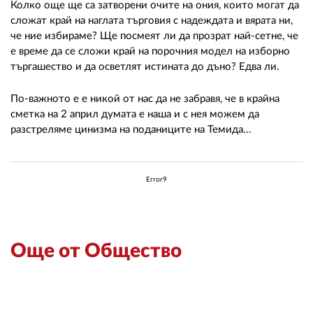
Колко още ще са затворени очите на ония, които могат да
сложат край на наглата търговия с надеждата и вярата ни,
че ние избираме? Ще посмеят ли да прозрат най-сетне, че
е време да се сложи край на порочния модел на изборно
търгашество и да осветлят истината до дъно? Едва ли.
По-важното е е никой от нас да не забравя, че в крайна
сметка на 2 април думата е наша и с нея можем да
разстреляме цинизма на поданиците на Темида...
Error9
Още от Общество