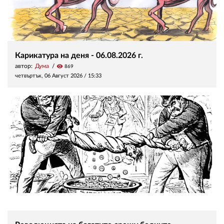
Карикатура на деня - 06.08.2026 г.
автор:
Дума
visibility
869
четвъртък, 06 Август 2026 /
15:33