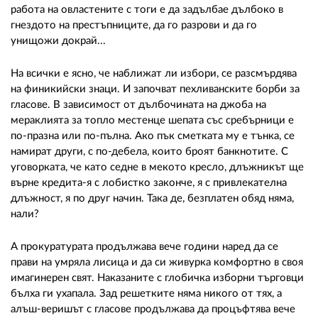
02 975 20 35
работа на овластените с тоги е да задълбае дълбоко в
гнездото на престъпниците, да го разрови и да го
унищожи докрай...
На всички е ясно, че наближат ли избори, се разсмърдява
на финикийски знаци. И започват пехливанските борби за
гласове. В зависимост от дълбочината на джоба на
мераклията за топло местенце шепата със сребърници е
по-празна или по-пълна. Ако пък сметката му е тънка, се
намират други, с по-дебела, които броят банкнотите. С
уговорката, че като седне в мекото кресло, длъжникът ще
върне кредита-я с лобистко законче, я с привлекателна
длъжност, я по друг начин. Така де, безплатен обяд няма,
нали?
А прокуратурата продължава вече години наред да се
прави на умряла лисица и да си живурка комфортно в своя
имагинерен свят. Наказаните с глобичка изборни търговци
бълха ги ухапала. Зад решетките няма никого от тях, а
алъш-веришът с гласове продължава да процъфтява вече