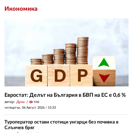
Икономика
Евростат: Делът на България в БВП на ЕС е 0,6 %
автор:
Дума
visibility
948
четвъртък, 06 Август 2026 /
15:33
Туроператор остави стотици унгарци без почивка в
Слънчев бряг