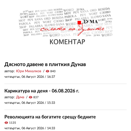
Дясното давене в плиткия Дунав
автор:
Юри Михалков
visibility
840
четвъртък, 06 Август 2026 /
16:37
Карикатура на деня - 06.08.2026 г.
автор:
Дума
visibility
837
четвъртък, 06 Август 2026 /
15:33
Революцията на богатите срещу бедните
visibility
1135
четвъртък, 06 Август 2026 /
14:33