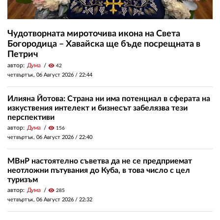
Чудотворната мироточива икона на Света
Богородица – Хавайска ще бъде посрещната в
Петрич
автор:
Дума
visibility
42
четвъртък, 06 Август 2026 /
22:44
Илияна Йотова: Страна ни има потенциал в сферата на
изкуствения интелект и бизнесът забелязва тези
перспективи
автор:
Дума
visibility
156
четвъртък, 06 Август 2026 /
22:40
МВнР настоятелно съветва да не се предприемат
неотложни пътувания до Куба, в това число с цел
туризъм
автор:
Дума
visibility
285
четвъртък, 06 Август 2026 /
22:32