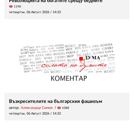
Революцията на богатите срещу бедните
visibility
1198
четвъртък, 06 Август 2026 /
14:33
Възкресителите на българския фашизъм
автор:
Александър Симов
visibility
1088
четвъртък, 06 Август 2026 /
14:33