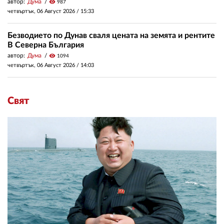
автор:
Дума
visibility
987
четвъртък, 06 Август 2026 /
15:33
Безводието по Дунав сваля цената на земята и рентите
В Северна България
автор:
Дума
visibility
1094
четвъртък, 06 Август 2026 /
14:03
Свят