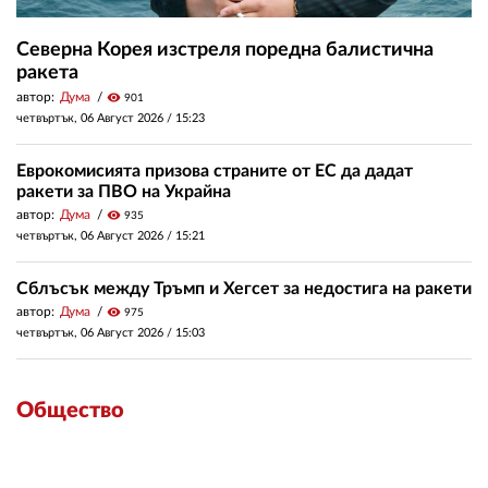
Северна Корея изстреля поредна балистична
ракета
автор:
Дума
visibility
901
четвъртък, 06 Август 2026 /
15:23
Еврокомисията призова страните от ЕС да дадат
ракети за ПВО на Украйна
автор:
Дума
visibility
935
четвъртък, 06 Август 2026 /
15:21
Сблъсък между Тръмп и Хегсет за недостига на ракети
автор:
Дума
visibility
975
четвъртък, 06 Август 2026 /
15:03
Общество