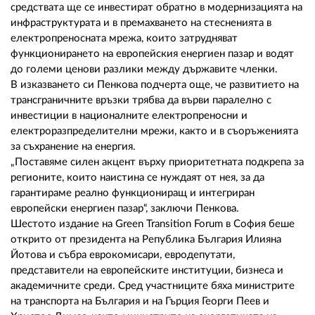
средствата ще се инвестират обратно в модернизацията на
инфраструктурата и в премахването на стесненията в
електропреносната мрежа, които затрудняват
функционирането на европейския енергиен пазар и водят
до големи ценови разлики между държавите членки.
В изказването си Пенкова подчерта още, че развитието на
трансграничните връзки трябва да върви паралелно с
инвестиции в националните електропреносни и
електроразпределителни мрежи, както и в съоръженията
за съхранение на енергия.
„Поставяме силен акцент върху приоритетната подкрепа за
регионите, които наистина се нуждаят от нея, за да
гарантираме реално функциониращ и интегриран
европейски енергиен пазар“, заключи Пенкова.
Шестото издание на Green Transition Forum в София беше
открито от президента на Република България Илияна
Йотова и събра еврокомисари, евродепутати,
представители на европейските институции, бизнеса и
академичните среди. Сред участниците бяха министрите
на транспорта на България и на Гърция Георги Пеев и