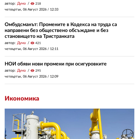
автор:
Дума
visibility
218
четвъртък, 06 Август 2026 /
12:33
Омбудсманът: Промените в Кодекса на труда са
направени без обществено обсъждане и без
становището на Тристранката
автор:
Дума
visibility
421
четвъртък, 06 Август 2026 /
12:11
НОИ обяви нови промени при осигуровките
автор:
Дума
visibility
295
четвъртък, 06 Август 2026 /
12:09
Икономика