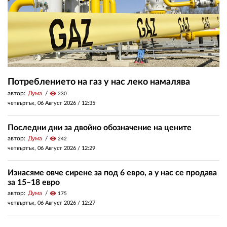
Потреблението на газ у нас леко намалява
автор:
Дума
visibility
230
четвъртък, 06 Август 2026 /
12:35
Последни дни за двойно обозначение на цените
автор:
Дума
visibility
242
четвъртък, 06 Август 2026 /
12:29
Изнасяме овче сирене за под 6 евро, а у нас се продава
за 15–18 евро
автор:
Дума
visibility
175
четвъртък, 06 Август 2026 /
12:27