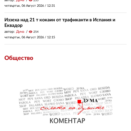
автор:
Дума
visibility
235
четвъртък, 06 Август 2026 /
12:31
Иззеха над 21 т кокаин от трафиканти в Испания и
Еквадор
автор:
Дума
visibility
254
четвъртък, 06 Август 2026 /
12:15
Общество