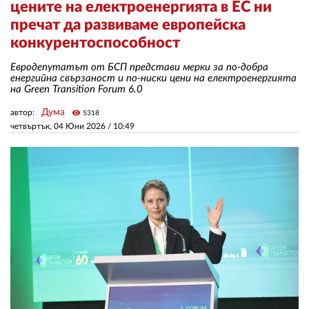
цените на електроенергията в ЕС ни
пречат да развиваме европейска
ЗА НАС
конкурентоспособност
АВТОРИ
Евродепутатът от БСП представи мерки за по-добра
енергийна свързаност и по-ниски цени на електроенергията
на Green Transition Forum 6.0
РЕДАКЦИЯ
Дума
автор:
visibility
5318
КОНТАКТИ
четвъртък, 04 Юни 2026 /
10:49
РЕКЛАМА
АБОНАМЕНТ
УСЛОВИЯ ЗА ПОЛЗВАНЕ
ПОЛИТИКА ЗА БИСКВИТКИТЕ
ПОЛИТИКАТА ЗА
ПОВЕРИТЕЛНОСТ