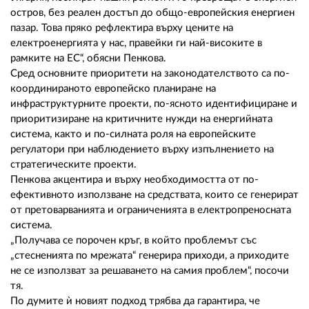
остров, без реален достъп до общо-европейския енергиен
пазар. Това пряко рефлектира върху цените на
електроенергията у нас, правейки ги най-високите в
рамките на ЕС“, обясни Пенкова.
Сред основните приоритети на законодателството са по-
координираното европейско планиране на
инфраструктурните проекти, по-ясното идентифициране и
приоритизиране на критичните нужди на енергийната
система, както и по-силната роля на европейските
регулатори при наблюдението върху изпълнението на
стратегическите проекти.
Пенкова акцентира и върху необходимостта от по-
ефективното използване на средствата, които се генерират
от претоварванията и ограниченията в електропреносната
система.
„Получава се порочен кръг, в който проблемът със
„стесненията по мрежата“ генерира приходи, а приходите
не се използват за решаването на самия проблем“, посочи
тя.
По думите ѝ новият подход трябва да гарантира, че