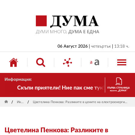
НАЧАЛО
БЪЛГАРИЯ
ИКОНОМИКА
ИЗБОРИ
06 Август 2026
четвъртък
13:18 ч.
СВЯТ
ОБЩЕСТВО
Информация:
КУЛТУРА
Скъпи приятели! Ние пак сме тук! Времето се п
ПЪРВА СТРАНИЦА
на в-к „ДУМА“
ЖИВОТ
Икономика
Цветелина Пенкова: Разликите в цените на електроенергията в ЕС ни пречат да развиваме европейска конкурентоспособност
СПОРТ
ПРИЛОЖЕНИЯ
Цветелина Пенкова: Разликите в
ДРУГИ