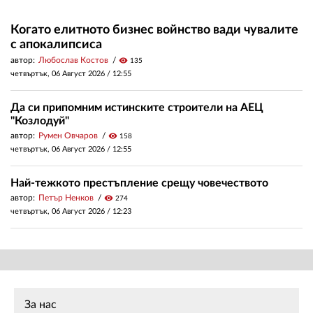
Когато елитното бизнес войнство вади чувалите
с апокалипсиса
автор:
Любослав Костов
visibility
135
четвъртък, 06 Август 2026 /
12:55
Да си припомним истинските строители на АЕЦ
"Козлодуй"
автор:
Румен Овчаров
visibility
158
четвъртък, 06 Август 2026 /
12:55
Най-тежкото престъпление срещу човечеството
автор:
Петър Ненков
visibility
274
четвъртък, 06 Август 2026 /
12:23
За нас