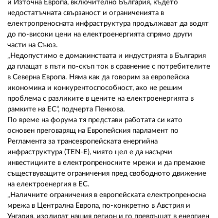
и Източна Европа, включително България, където
недостатъчната свързаност и ограниченията в
електропреносната инфраструктура продължават да водят
до по-високи цени на електроенергията спрямо други
части на Съюз.
„Недопустимо е домакинствата и индустрията в България
да плащат в пъти по-скъп ток в сравнение с потребителите
в Северна Европа. Няма как да говорим за европейска
икономика и конкурентоспособност, ако не решим
проблема с разликите в цените на електроенергията в
рамките на ЕС“, подчерта Пенкова.
По време на форума тя представи работата си като
основен преговарящ на Европейския парламент по
Регламента за трансевропейската енергийна
инфраструктура (TEN-E), чиято цел е да насърчи
инвестициите в електропреносните мрежи и да премахне
съществуващите ограничения пред свободното движение
на електроенергия в ЕС.
„Наличните ограничения в европейската електропреносна
мрежа в Централна Европа, по-конкретно в Австрия и
Унгария, изолират нашия регион и го превръщат в енергиен