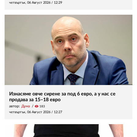
четвъртък, 06 Август 2026 /
12:29
Изнасяме овче сирене за под 6 евро, а у нас се
продава за 15–18 евро
автор:
Дума
visibility
183
четвъртък, 06 Август 2026 /
12:27