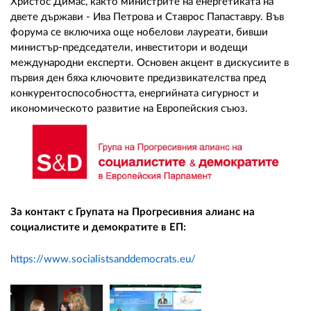
Христос Димас, както министрите на енергетиката на
двете държави - Ива Петрова и Ставрос Папаставру. Във
форума се включиха още нобелови лауреати, бивши
министър-председатели, инвеститори и водещи
международни експерти. Основен акцент в дискусиите в
първия ден бяха ключовите предизвикателства пред
конкурентоспособността, енергийната сигурност и
икономическото развитие на Европейския съюз.
За контакт с Групата на Прогресивния алианс на
социалистите и демократите в ЕП:
https://www.socialistsanddemocrats.eu/