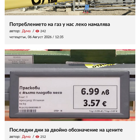
Потреблението на газ у нас леко намалява
автор:
Дума
visibility
242
четвъртък, 06 Август 2026 /
12:35
Последни дни за двойно обозначение на цените
автор:
Дума
visibility
252