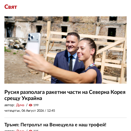
Свят
Русия разполага ракетни части на Северна Корея
срещу Украйна
автор:
Дума
visibility
199
четвъртък, 06 Август 2026 /
12:45
Тръмп: Петролът на Венецуела е наш трофей!