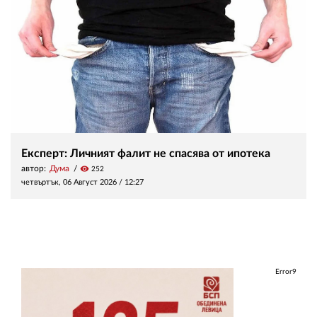
Експерт: Личният фалит не спасява от ипотека
автор:
Дума
visibility
252
четвъртък, 06 Август 2026 /
12:27
Error9