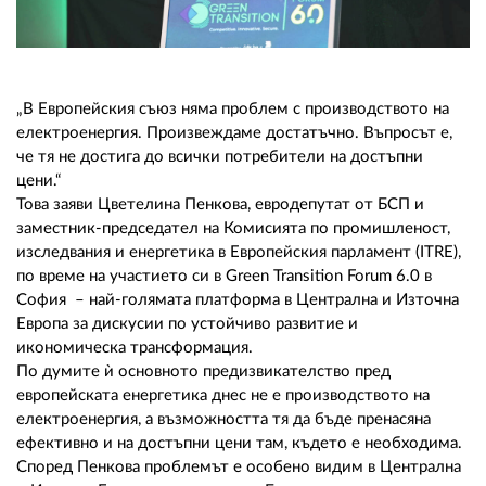
02 975 20 35
„В Европейския съюз няма проблем с производството на
електроенергия. Произвеждаме достатъчно. Въпросът е,
че тя не достига до всички потребители на достъпни
цени.“
Това заяви Цветелина Пенкова, евродепутат от БСП и
заместник-председател на Комисията по промишленост,
изследвания и енергетика в Европейския парламент (ITRE),
по време на участието си в Green Transition Forum 6.0 в
София – най-голямата платформа в Централна и Източна
Европа за дискусии по устойчиво развитие и
икономическа трансформация.
По думите ѝ основното предизвикателство пред
европейската енергетика днес не е производството на
електроенергия, а възможността тя да бъде пренасяна
ефективно и на достъпни цени там, където е необходима.
Според Пенкова проблемът е особено видим в Централна