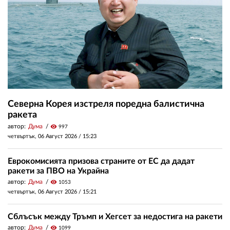
Северна Корея изстреля поредна балистична
ракета
автор:
Дума
visibility
997
четвъртък, 06 Август 2026 /
15:23
Еврокомисията призова страните от ЕС да дадат
ракети за ПВО на Украйна
автор:
Дума
visibility
1053
четвъртък, 06 Август 2026 /
15:21
Сблъсък между Тръмп и Хегсет за недостига на ракети
автор:
Дума
visibility
1099