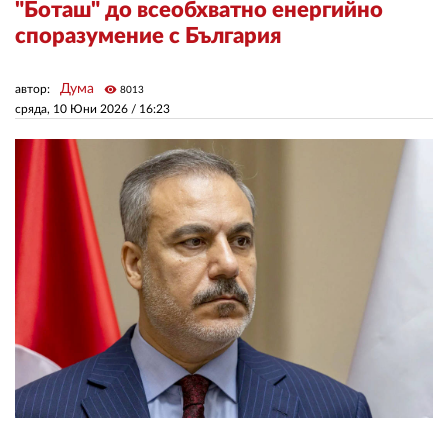
"Боташ" до всеобхватно енергийно
споразумение с България
ЗА НАС
Дума
автор:
visibility
АВТОРИ
8013
сряда, 10 Юни 2026 /
16:23
РЕДАКЦИЯ
КОНТАКТИ
РЕКЛАМА
АБОНАМЕНТ
УСЛОВИЯ ЗА ПОЛЗВАНЕ
ПОЛИТИКА ЗА БИСКВИТКИТЕ
ПОЛИТИКАТА ЗА
ПОВЕРИТЕЛНОСТ