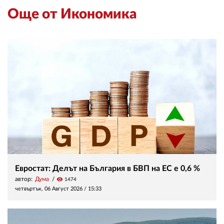
Още от Икономика
Евростат: Делът на България в БВП на ЕС е 0,6 %
автор:
Дума
visibility
1474
четвъртък, 06 Август 2026 /
15:33