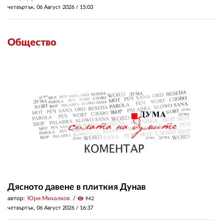
четвъртък, 06 Август 2026 /
15:03
Общество
Дясното давене в плиткия Дунав
автор:
Юри Михалков
visibility
942
четвъртък, 06 Август 2026 /
16:37