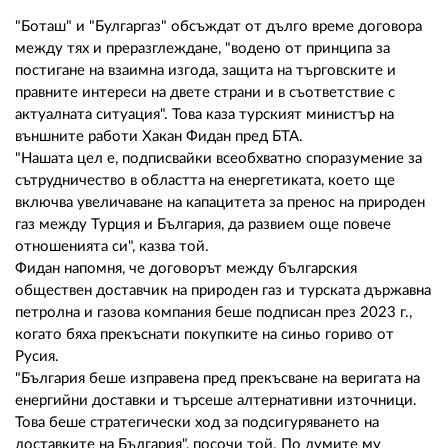
02 975 20 35
"Боташ" и "Булгаргаз" обсъждат от дълго време договора
между тях и преразглеждане, "водено от принципа за
постигане на взаимна изгода, защита на търговските и
правните интереси на двете страни и в съответствие с
актуалната ситуация". Това каза турският министър на
външните работи Хакан Фидан пред БТА.
"Нашата цел е, подписвайки всеобхватно споразумение за
сътрудничество в областта на енергетиката, което ще
включва увеличаване на капацитета за пренос на природен
газ между Турция и България, да развием още повече
отношенията си", казва той.
Фидан напомня, че договорът между българския
обществен доставчик на природен газ и турската държавна
петролна и газова компания беше подписан през 2023 г.,
когато бяха прекъснати покупките на синьо гориво от
Русия.
"България беше изправена пред прекъсване на веригата на
енергийни доставки и търсеше алтернативни източници.
Това беше стратегически ход за подсигуряването на
доставките на България", посочи той. По думите му