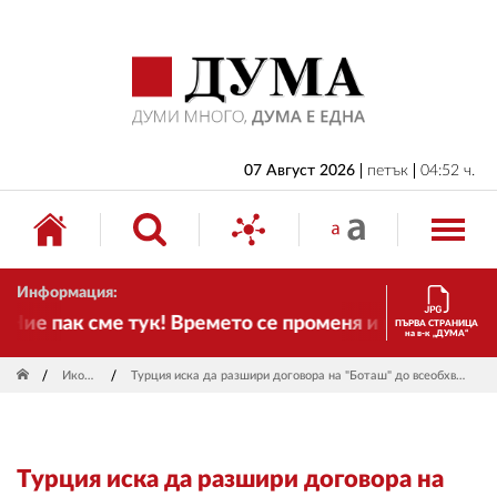
НАЧАЛО
БЪЛГАРИЯ
ИКОНОМИКА
ИЗБОРИ
07 Август 2026
петък
04:52 ч.
СВЯТ
ОБЩЕСТВО
Информация:
КУЛТУРА
ие пак сме тук! Времето се променя и налага необхо
ПЪРВА СТРАНИЦА
на в-к „ДУМА“
ЖИВОТ
Икономика
Турция иска да разшири договора на "Боташ" до всеобхватно енергийно споразумение с България
СПОРТ
ПРИЛОЖЕНИЯ
Турция иска да разшири договора на
ДРУГИ