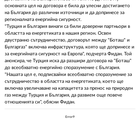
основната цел на договора е била да улесни достигането
на България до различни източници и да допринесе за
регионалната енергийна сигурност.
"Турция и България винаги са били доверени партньори в
областта на енергетиката в нашия регион. Освен
двустранно сътрудничество, договорът между "Боташ" и
Булгаргаз" включва инфраструктура, която ще допринесе и
за енергийната сигурност на Европа", подчерта Фидан. Той
анонсира, че Турция иска да разшири договора на "Боташ"
до всеобхватно енергийно споразумение с България.
"Нашата цел е, подписвайки всеобхватно споразумение за
сътрудничество в областта на енергетиката, което ще
включва увеличаване на капацитета за пренос на природен
газ между Турция и България, да развием още повече
отношенията си", обясни Фидан.
Error9