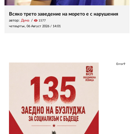
Всяко трето заведение на морето е с нарушения
автор:
Дума
visibility
1577
четвъртък, 06 Август 2026 /
14:01
Error9