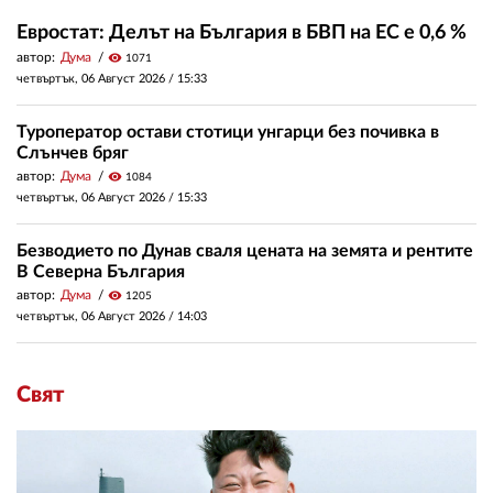
Евростат: Делът на България в БВП на ЕС е 0,6 %
автор:
Дума
visibility
1071
четвъртък, 06 Август 2026 /
15:33
Туроператор остави стотици унгарци без почивка в
Слънчев бряг
автор:
Дума
visibility
1084
четвъртък, 06 Август 2026 /
15:33
Безводието по Дунав сваля цената на земята и рентите
В Северна България
автор:
Дума
visibility
1205
четвъртък, 06 Август 2026 /
14:03
Свят