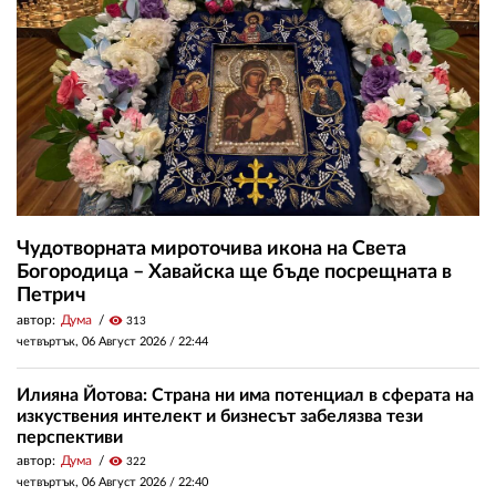
Чудотворната мироточива икона на Света
Богородица – Хавайска ще бъде посрещната в
Петрич
автор:
Дума
visibility
313
четвъртък, 06 Август 2026 /
22:44
Илияна Йотова: Страна ни има потенциал в сферата на
изкуствения интелект и бизнесът забелязва тези
перспективи
автор:
Дума
visibility
322
четвъртък, 06 Август 2026 /
22:40