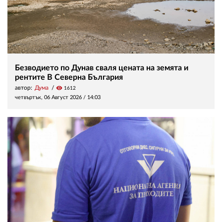
Безводието по Дунав сваля цената на земята и
рентите В Северна България
автор:
Дума
visibility
1612
четвъртък, 06 Август 2026 /
14:03