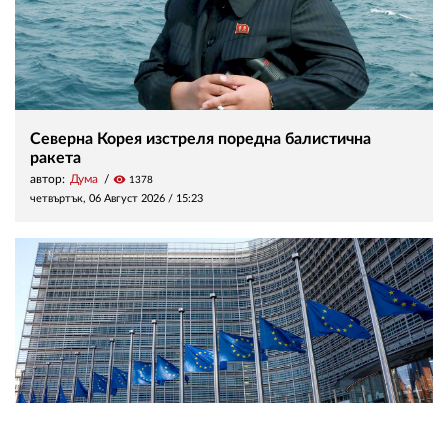
Северна Корея изстреля поредна балистична
ракета
автор:
Дума
visibility
1378
четвъртък, 06 Август 2026 /
15:23