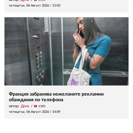
четвъртък, 06 Август 2026 /
15:03
Франция забранява нежеланите рекламни
обаждания по телефона
автор:
Дума
visibility
1385
четвъртък, 06 Август 2026 /
14:09