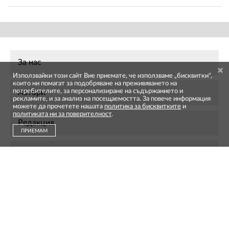
За нас
Използвайки този сайт Вие приемате, че използваме „бисквитки",
които ни помагат за подобряване на преживяването на
потребителите, за персонализиране на съдържанието и
Автори
рекламите, и за анализ на посещаемостта. За повече информация
можете да прочетете нашата
политика за бисквитките
и
политиката ни за поверителност
.
Редакция
ПРИЕМАМ
Контакти
Реклама
Абонамент