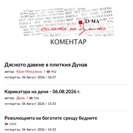
Дясното давене в плиткия Дунав
автор:
Юри Михалков
visibility
942
четвъртък, 06 Август 2026 /
16:37
Карикатура на деня - 06.08.2026 г.
автор:
Дума
visibility
936
четвъртък, 06 Август 2026 /
15:33
Революцията на богатите срещу бедните
visibility
1263
четвъртък, 06 Август 2026 /
14:33