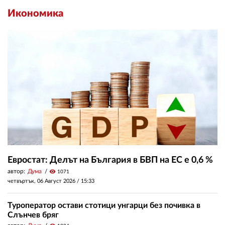
Икономика
Евростат: Делът на България в БВП на ЕС е 0,6 %
автор:
Дума
visibility
1071
четвъртък, 06 Август 2026 /
15:33
Туроператор остави стотици унгарци без почивка в
Слънчев бряг