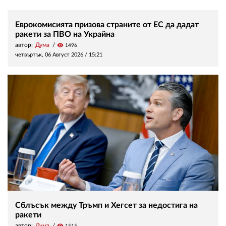
Еврокомисията призова страните от ЕС да дадат
ракети за ПВО на Украйна
автор:
Дума
visibility
1496
четвъртък, 06 Август 2026 /
15:21
Сблъсък между Тръмп и Хегсет за недостига на
ракети
автор:
Дума
visibility
1515