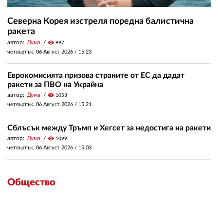
Северна Корея изстреля поредна балистична
ракета
автор:
Дума
visibility
997
четвъртък, 06 Август 2026 /
15:23
Еврокомисията призова страните от ЕС да дадат
ракети за ПВО на Украйна
автор:
Дума
visibility
1053
четвъртък, 06 Август 2026 /
15:21
Сблъсък между Тръмп и Хегсет за недостига на ракети
автор:
Дума
visibility
1099
четвъртък, 06 Август 2026 /
15:03
Общество