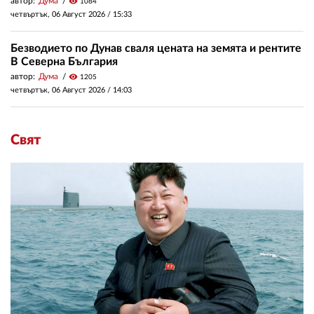
автор:
Дума
visibility
1084
четвъртък, 06 Август 2026 /
15:33
Безводието по Дунав сваля цената на земята и рентите
В Северна България
автор:
Дума
visibility
1205
четвъртък, 06 Август 2026 /
14:03
Свят