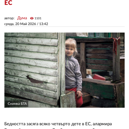
ЕС
ЗА НАС
Дума
автор:
visibility
1101
сряда, 20 Май 2026 /
13:42
АВТОРИ
РЕДАКЦИЯ
КОНТАКТИ
РЕКЛАМА
АБОНАМЕНТ
УСЛОВИЯ ЗА ПОЛЗВАНЕ
ПОЛИТИКА ЗА БИСКВИТКИТЕ
Снимка БТА
ПОЛИТИКАТА ЗА
ПОВЕРИТЕЛНОСТ
Бедността засяга всяко четвърто дете в ЕС, алармира