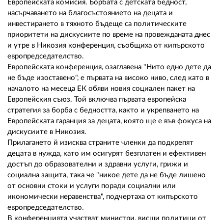
02 975 20 35
Европейската комисия. Борбата с детската бедност,
насърчаването на благосъстоянието на децата и
инвестирането в тяхното бъдеще са политическите
приоритети на дискусиите по време на провежданата днес
и утре в Никозия конференция, съобщиха от кипърското
европредседателство.
Европейската конференция, озаглавена "Нито едно дете да
не бъде изоставено", е първата на високо ниво, след като в
началото на месеца ЕК обяви новия социален пакет на
Европейския съюз. Той включва първата европейска
стратегия за борба с бедността, както и укрепването на
Европейската гаранция за децата, която ще е във фокуса на
дискусиите в Никозия.
Прилагането й изисква страните членки да подкрепят
децата в нужда, като им осигурят безплатен и ефективен
достъп до образователни и здравни услуги, грижи и
социална защита, така че "никое дете да не бъде лишено
от основни стоки и услуги поради социални или
икономически неравенства", подчертаха от кипърското
европредседателство.
В конференцията участват министри, висши политици от