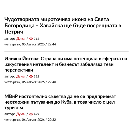
Чудотворната мироточива икона на Света
Богородица – Хавайска ще бъде посрещната в
Петрич
автор:
Дума
visibility
313
четвъртък, 06 Август 2026 /
22:44
Илияна Йотова: Страна ни има потенциал в сферата на
изкуствения интелект и бизнесът забелязва тези
перспективи
автор:
Дума
visibility
322
четвъртък, 06 Август 2026 /
22:40
МВнР настоятелно съветва да не се предприемат
неотложни пътувания до Куба, в това число с цел
туризъм
автор:
Дума
visibility
429
четвъртък, 06 Август 2026 /
22:32