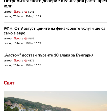
Потребителското доверие в България расте през
юли
автор:
Дума
visibility
5341
петък, 07 Август 2026 /
16:39
КФН: От 9 август цените на финансовите услуги ще са
само в евро
автор:
Дума
visibility
5655
петък, 07 Август 2026 /
16:19
„Алстом“ достави първите 10 влака за България
автор:
Дума
visibility
4872
петък, 07 Август 2026 /
16:17
Свят