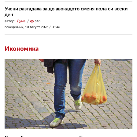
Учени разгадаха защо авокадото сменя пола си всеки
ден
автор:
Дума
visibility
510
понеделник, 10 Август 2026 /
08:46
Икономика