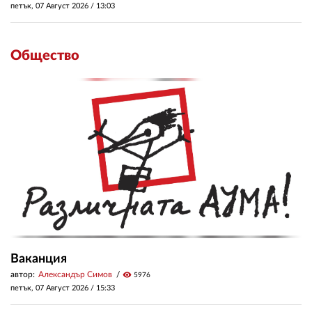
петък, 07 Август 2026 /
13:03
Общество
Ваканция
автор:
Александър Симов
visibility
5976
петък, 07 Август 2026 /
15:33