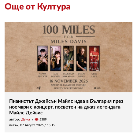
Още от Култура
Пианистът Джейсън Майлс идва в България през
ноември с концерт, посветен на джаз легендата
Майлс Дейвис
автор:
Дума
visibility
5389
петък, 07 Август 2026 /
15:15