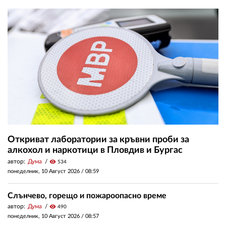
Откриват лаборатории за кръвни проби за
алкохол и наркотици в Пловдив и Бургас
автор:
Дума
visibility
534
понеделник, 10 Август 2026 /
08:59
Слънчево, горещо и пожароопасно време
автор:
Дума
visibility
490
понеделник, 10 Август 2026 /
08:57