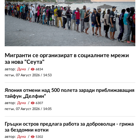
Мигранти се организират в социалните мрежи
за нова "Сеута"
автор:
Дума
visibility
6834
петък, 07 Август 2026 /
14:53
Япония отмени над 500 полета заради приближаващия
тайфун „Делфин“
автор:
Дума
visibility
6307
петък, 07 Август 2026 /
14:05
Гръцки остров предлага работа за доброволци - грижа
за бездомни котки
автор:
Дума
visibility
5302