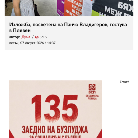
Изложба, посветена на Панчо Владигеров, гостува
в Плевен
автор:
Дума
visibility
5635
петък, 07 Август 2026 /
14:37
Error9