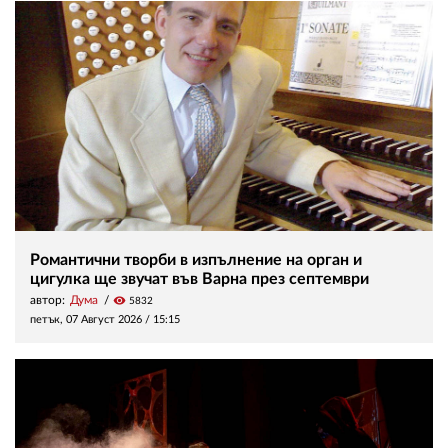
Романтични творби в изпълнение на орган и
цигулка ще звучат във Варна през септември
автор:
Дума
visibility
5832
петък, 07 Август 2026 /
15:15