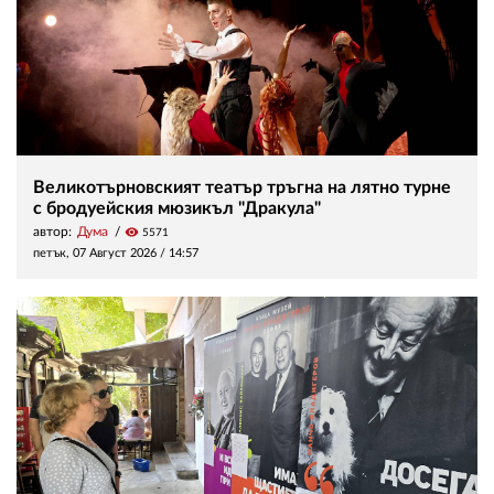
Великотърновският театър тръгна на лятно турне
с бродуейския мюзикъл "Дракула"
автор:
Дума
visibility
5571
петък, 07 Август 2026 /
14:57