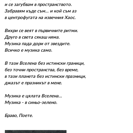
02 975 20 35
и се загубвам в пространството.
Забравям къде съм... и кой съм аз
в центрофугата на извечния Хаос.
Вихри се веят в първичните ритми.
Друго в света сякаш няма.
Музика пада дори от звездите.
Всичко е музика само.
В тази Вселена без истински граници,
без точни пространства, без време,
в тази планета без истински празници,
джазът е празникът в мене.
Музика е цялата Вселена...
Музика - в синьо-зелено.
Браво, Поете.