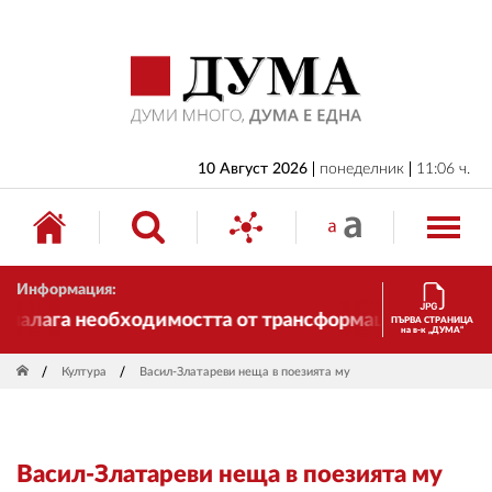
НАЧАЛО
БЪЛГАРИЯ
ИКОНОМИКА
ИЗБОРИ
10 Август 2026
понеделник
11:06 ч.
СВЯТ
ОБЩЕСТВО
Информация:
КУЛТУРА
алага необходимостта от трансформации. И ДУМА се 
ПЪРВА СТРАНИЦА
на в-к „ДУМА“
ЖИВОТ
Култура
Васил-Златареви неща в поезията му
СПОРТ
ПРИЛОЖЕНИЯ
Васил-Златареви неща в поезията му
ДРУГИ