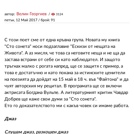
Велин Георгиев
автор:
visibility
3124
ЗА НАС
петък, 12 Май 2017
/ брой: 91
АВТОРИ
РЕДАКЦИЯ
С този поет сме от една кръвна група. Новата му книга
"Сто сонета" носи подзаглавие "Ескизи от нещата на
КОНТАКТИ
Живота". А аз мисля, че това са неговите неща и не ща да
застава встрани от себе си като наблюдател. И защото
РЕКЛАМА
тръгнах малко с рогата напред, ще се защитя с пример, а
това е достатъчно и като покана за истинските ценители
АБОНАМЕНТ
на поезията да дойдат на 15 май в 18 ч. във "Файтона" и да
чуят авторския му рецитал. В програмата ще се включи
УСЛОВИЯ ЗА ПОЛЗВАНЕ
актрисата Богдана Вульпе. А литературният критик Чавдар
Добрев ще каже свои думи за "Сто сонета".
ПОЛИТИКА ЗА БИСКВИТКИТЕ
Eто го доказателството ми с какъв човек си имаме работа.
ПОЛИТИКАТА ЗА
ПОВЕРИТЕЛНОСТ
Джаз
Слушам джаз, разкошен джаз