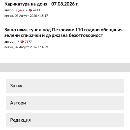
Карикатура на деня - 07.08.2026 г.
автор:
Дума
visibility
6423
петък, 07 Август 2026 /
15:17
Защо няма тунел под Петрохан: 110 години обещания,
зелени спирачки и държавна безотговорност
автор:
visibility
7977
петък, 07 Август 2026 /
14:59
За нас
Автори
Редакция