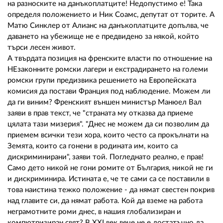
на разноските на данъкоплатците! Недопустимо е! Така
определя положението и Ник Соамс, депутат от торите. А
Матю Синклер от Алианс на данъкоплатците допълва, че
даването на убежище не е предвидено за някой, който
търси лесен живот.
А твърдата позиция на френските власти по отношение на
НЕзаконните ромски лагери и екстрадирането на големи
ромски групи предизвика решението на Европейската
комисия да постави Франция под наблюдение. Можем ли
да ги виним? Френският външен министър Манюел Вал
заяви в прав текст, че "страната му отказва да приеме
цялата тази мизерия". "Днес не можем да си позволим да
приемем всички тези хора, които често са прокълнати на
Земята, които са гонени в родината им, които са
дискриминирани", заяви той. Погледнато реално, е прав!
Само дето никой не гони ромите от България, никой не ги
и дискриминира. Истината е, че те сами са се поставили в
това наистина тежко положение - да нямат свестен покрив
над главите си, да нямат работа. Кой да вземе на работа
неграмотните роми днес, в нашия глобализиран и
компютризиран свят? В ХХI век вече не е достатъчно да