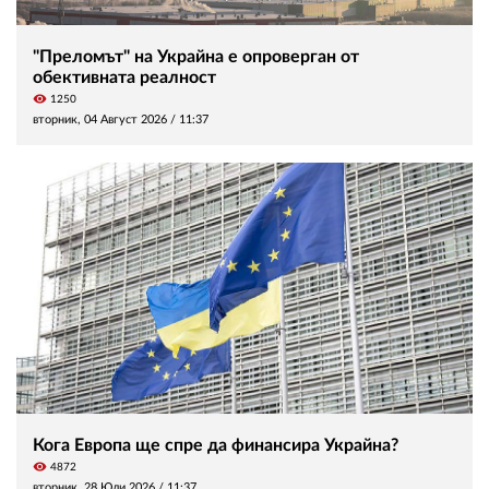
"Преломът" на Украйна е опроверган от
обективната реалност
visibility
1250
вторник, 04 Август 2026 /
11:37
Кога Европа ще спре да финансира Украйна?
visibility
4872
вторник, 28 Юли 2026 /
11:37