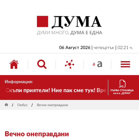
НАЧАЛО
БЪЛГАРИЯ
ИКОНОМИКА
ИЗБОРИ
06 Август 2026
четвъртък
02:21 ч.
СВЯТ
ОБЩЕСТВО
Информация:
КУЛТУРА
Скъпи приятели! Ние пак сме тук! Времето се промен
ПЪРВА СТРАНИЦА
на в-к „ДУМА“
ЖИВОТ
Глобус
Вечно онеправдани
СПОРТ
ПРИЛОЖЕНИЯ
Вечно онеправдани
ДРУГИ