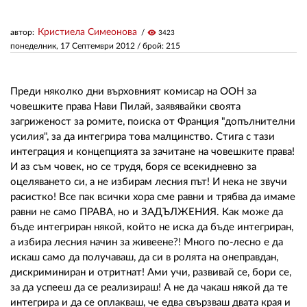
Кристиела Симеонова
автор:
visibility
3423
ЗА НАС
понеделник, 17 Септември 2012
/ брой: 215
АВТОРИ
РЕДАКЦИЯ
Преди няколко дни върховният комисар на ООН за
човешките права Нави Пилай, заявявайки своята
КОНТАКТИ
загриженост за ромите, поиска от Франция "допълнителни
усилия", за да интегрира това малцинство. Стига с тази
РЕКЛАМА
интеграция и концепцията за зачитане на човешките права!
И аз съм човек, но се трудя, боря се всекидневно за
АБОНАМЕНТ
оцеляването си, а не избирам лесния път! И нека не звучи
расистко! Все пак всички хора сме равни и трябва да имаме
УСЛОВИЯ ЗА ПОЛЗВАНЕ
равни не само ПРАВА, но и ЗАДЪЛЖЕНИЯ. Как може да
бъде интегриран някой, който не иска да бъде интегриран,
ПОЛИТИКА ЗА БИСКВИТКИТЕ
а избира лесния начин за живеене?! Много по-лесно е да
ПОЛИТИКАТА ЗА
искаш само да получаваш, да си в ролята на онеправдан,
ПОВЕРИТЕЛНОСТ
дискриминиран и отритнат! Ами учи, развивай се, бори се,
за да успееш да се реализираш! А не да чакаш някой да те
интегрира и да се оплакваш, че едва свързваш двата края и