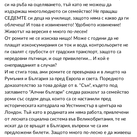
02 975 20 35
си на ръба на оцеляването, тъй като не можеш да
издържаш многолюдното си семейство! Не пращаш
СЕДЕМТЕ си деца на училище, защото няма с какво да ги
облечеш! И това е извинението! Удобното извинение!
Животът на вересия е много по-лесен!
От ромите не се изисква нищо! Може с години да не
плащат изконсумирания си ток и вода, контрольорите не
ги свалят с грубости от градския транспорт, защото са
нередовни пътници, и още привилегии... И кой е
онеправданият в случая?
И не стига това, ами ромите се превърнаха и в лицето на
Румъния и България за пред Европа и света. Поредното
доказателство за това дойде от в. "Сън", където под
заглавието "Алчни българи" следва разказът за семейство
роми със седем деца, които са се настанили пред
историческата катедрала на Уестминстър в центъра на
Лондон. Тъй като в родината им няма работа, привлечени
от лесната социална система във Великобритания, те не
искат да се връщат в България, въпреки че са им
предложени билети. Защото много по-лесно е да живееш