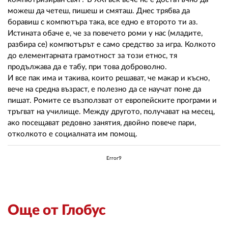
можеш да четеш, пишеш и смяташ. Днес трябва да
боравиш с компютъра така, все едно е второто ти аз.
Истината обаче е, че за повечето роми у нас (младите,
разбира се) компютърът е само средство за игра. Колкото
до елементарната грамотност за този етнос, тя
продължава да е табу, при това доброволно.
И все пак има и такива, които решават, че макар и късно,
вече на средна възраст, е полезно да се научат поне да
пишат. Ромите се възползват от европейските програми и
тръгват на училище. Между другото, получават на месец,
ако посещават редовно занятия, двойно повече пари,
отколкото е социалната им помощ.
Error9
Още от Глобус