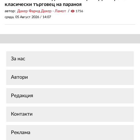
класически търговец на параноя
автор:
Дахер Фарид Дахер - Ламот
visibility
1756
сряда, 05 Август 2026 /
14:07
За нас
Автори
Редакция
Контакти
Реклама