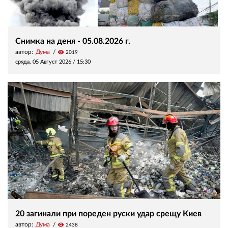
Снимка на деня - 05.08.2026 г.
автор:
Дума
visibility
2019
сряда, 05 Август 2026 /
15:30
20 загинали при пореден руски удар срещу Киев
автор:
Дума
visibility
2438