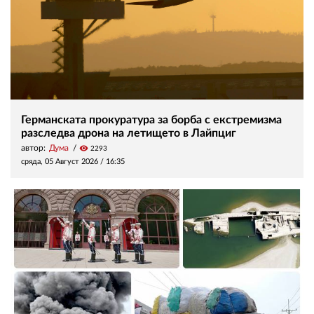
Германската прокуратура за борба с екстремизма
разследва дрона на летището в Лайпциг
автор:
Дума
visibility
2293
сряда, 05 Август 2026 /
16:35