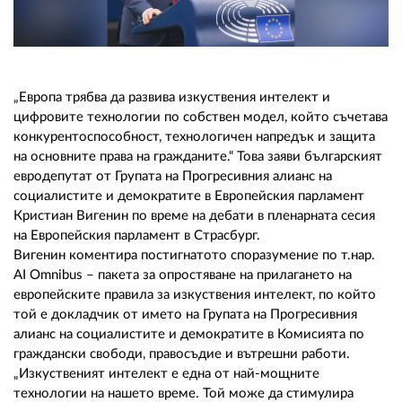
02 975 20 35
„Европа трябва да развива изкуствения интелект и
цифровите технологии по собствен модел, който съчетава
конкурентоспособност, технологичен напредък и защита
на основните права на гражданите.“ Това заяви българският
евродепутат от Групата на Прогресивния алианс на
социалистите и демократите в Европейския парламент
Кристиан Вигенин по време на дебати в пленарната сесия
на Европейския парламент в Страсбург.
Вигенин коментира постигнатото споразумение по т.нар.
AI Omnibus – пакета за опростяване на прилагането на
европейските правила за изкуствения интелект, по който
той е докладчик от името на Групата на Прогресивния
алианс на социалистите и демократите в Комисията по
граждански свободи, правосъдие и вътрешни работи.
„Изкуственият интелект е една от най-мощните
технологии на нашето време. Той може да стимулира