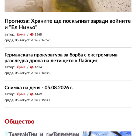
Прогноза: Храните ще поскъпнат заради войните
и "Ел Ниньо"
автор:
Дума
visibility
1568
сряда, 05 Август 2026 /
16:57
Германската прокуратура за борба с екстремизма
разследва дрона на летището в Лайпциг
автор:
Дума
visibility
1614
сряда, 05 Август 2026 /
16:35
Снимка на деня - 05.08.2026 г.
автор:
Дума
visibility
1469
сряда, 05 Август 2026 /
15:30
Общество