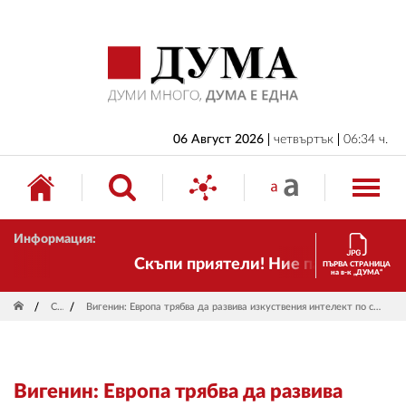
НАЧАЛО
БЪЛГАРИЯ
ИКОНОМИКА
ИЗБОРИ
06 Август 2026
четвъртък
06:34 ч.
СВЯТ
ОБЩЕСТВО
Информация:
КУЛТУРА
Скъпи приятели! Ние пак сме тук! Вр
ПЪРВА СТРАНИЦА
на в-к „ДУМА“
ЖИВОТ
Свят
Вигенин: Европа трябва да развива изкуствения интелект по свой модел -конкурентен и отговорен към хората
СПОРТ
ПРИЛОЖЕНИЯ
Вигенин: Европа трябва да развива
ДРУГИ