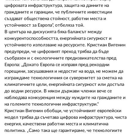
цифровата инфраструктура, защита на данните на
гражданите и гаранции, че публичните инвестиции
създават обществена стойност, работни места и
устойчивост за Европа“, отбеляза той.
В центъра на дискусията бяха балансът между
конкурентоспособността, енергийната сигурност и
устойчивото използване на ресурсите. Кристиан Вигенин
предупреди, че цифровият преход трябва да бъде
съобразен и с екологичните предизвикателства пред
Европа: „Докато Европа се изправя пред рекордни
горещини, засушавания и недостиг на вода, не можем да
изграждаме технологичния си суверенитет за сметка на
климатичните цели, енергийната сигурност или достъпа
до водни ресурси. В някои държави членки вече се
наблюдава конкуренция между нуждите на гражданите и
на големите технологични инфраструктури.“
Кристиан Вигенин обобщи, че устойчивият европейски
модел трябва да съчетава цифрова инфраструктура, чиста
енергия, качествени работни места и климатична
политика. „Само така ще гарантираме, че технологиите