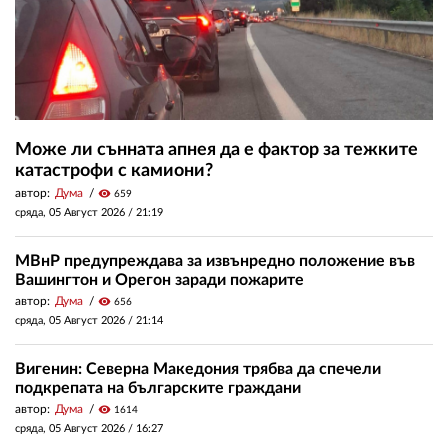
Може ли сънната апнея да е фактор за тежките
катастрофи с камиони?
автор:
Дума
visibility
659
сряда, 05 Август 2026 /
21:19
МВнР предупреждава за извънредно положение във
Вашингтон и Орегон заради пожарите
автор:
Дума
visibility
656
сряда, 05 Август 2026 /
21:14
Вигенин: Северна Македония трябва да спечели
подкрепата на българските граждани
автор:
Дума
visibility
1614
сряда, 05 Август 2026 /
16:27