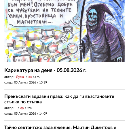
Карикатура на деня - 05.08.2026 г.
автор:
Дума
visibility
1475
сряда, 05 Август 2026 /
15:39
Прекъснати здравни права: как да ги възстановите
стъпка по стъпка
автор:
visibility
1528
сряда, 05 Август 2026 /
14:09
Тайно сектантско задължение: Мартин Димитров е