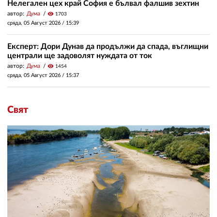
Нелегален цех край София е бълвал фалшив зехтин
автор:
Дума
visibility
1703
сряда, 05 Август 2026 /
15:39
Експерт: Дори Дунав да продължи да спада, въглищни
централи ще задоволят нуждата от ток
автор:
Дума
visibility
1454
сряда, 05 Август 2026 /
15:37
Свят