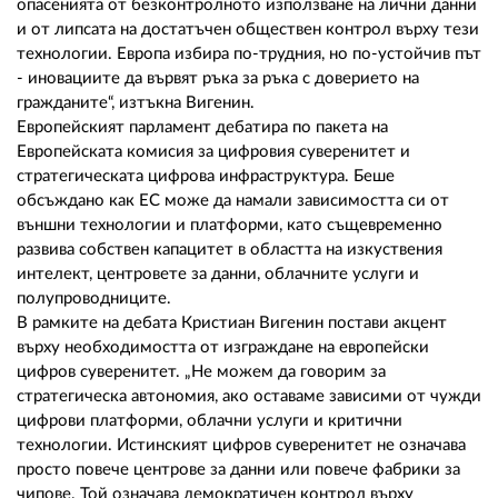
опасенията от безконтролното използване на лични данни
и от липсата на достатъчен обществен контрол върху тези
технологии. Европа избира по-трудния, но по-устойчив път
- иновациите да вървят ръка за ръка с доверието на
гражданите“, изтъкна Вигенин.
Европейският парламент дебатира по пакета на
Европейската комисия за цифровия суверенитет и
стратегическата цифрова инфраструктура. Беше
обсъждано как ЕС може да намали зависимостта си от
външни технологии и платформи, като същевременно
развива собствен капацитет в областта на изкуствения
интелект, центровете за данни, облачните услуги и
полупроводниците.
В рамките на дебата Кристиан Вигенин постави акцент
върху необходимостта от изграждане на европейски
цифров суверенитет. „Не можем да говорим за
стратегическа автономия, ако оставаме зависими от чужди
цифрови платформи, облачни услуги и критични
технологии. Истинският цифров суверенитет не означава
просто повече центрове за данни или повече фабрики за
чипове. Той означава демократичен контрол върху