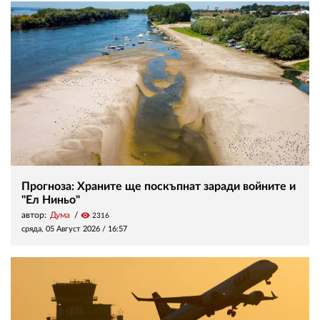
Прогноза: Храните ще поскъпнат заради войните и
"Ел Ниньо"
автор:
Дума
visibility
2316
сряда, 05 Август 2026 /
16:57