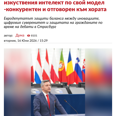
изкуствения интелект по свой модел
-конкурентен и отговорен към хората
ЗА НАС
Евродепутатът защити баланса между иновациите,
цифровия суверенитет и защитата на гражданите по
АВТОРИ
време на дебати в Страсбург
РЕДАКЦИЯ
Дума
автор:
visibility
8101
вторник, 16 Юни 2026 /
15:29
КОНТАКТИ
РЕКЛАМА
АБОНАМЕНТ
УСЛОВИЯ ЗА ПОЛЗВАНЕ
ПОЛИТИКА ЗА БИСКВИТКИТЕ
ПОЛИТИКАТА ЗА
ПОВЕРИТЕЛНОСТ