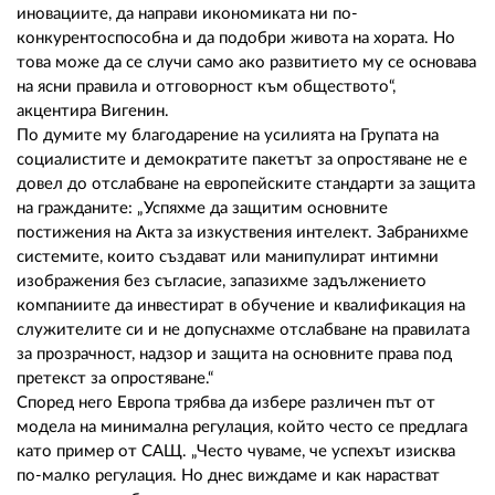
иновациите, да направи икономиката ни по-
конкурентоспособна и да подобри живота на хората. Но
това може да се случи само ако развитието му се основава
на ясни правила и отговорност към обществото“,
акцентира Вигенин.
По думите му благодарение на усилията на Групата на
социалистите и демократите пакетът за опростяване не е
довел до отслабване на европейските стандарти за защита
на гражданите: „Успяхме да защитим основните
постижения на Акта за изкуствения интелект. Забранихме
системите, които създават или манипулират интимни
изображения без съгласие, запазихме задължението
компаниите да инвестират в обучение и квалификация на
служителите си и не допуснахме отслабване на правилата
за прозрачност, надзор и защита на основните права под
претекст за опростяване.“
Според него Европа трябва да избере различен път от
модела на минимална регулация, който често се предлага
като пример от САЩ. „Често чуваме, че успехът изисква
по-малко регулация. Но днес виждаме и как нарастват