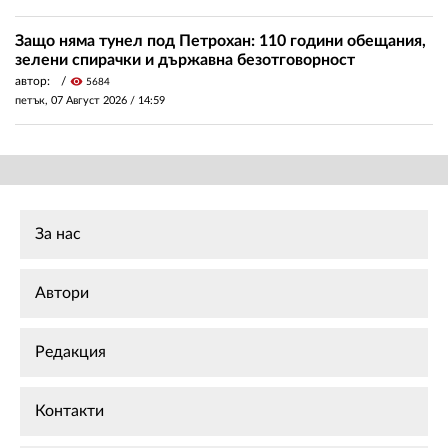
Защо няма тунел под Петрохан: 110 години обещания,
зелени спирачки и държавна безотговорност
автор:
visibility
5684
петък, 07 Август 2026 /
14:59
За нас
Автори
Редакция
Контакти