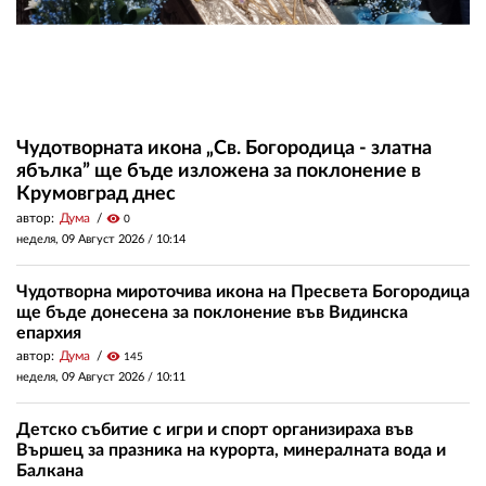
Чудотворната икона „Св. Богородица - златна
ябълка” ще бъде изложена за поклонение в
Крумовград днес
автор:
Дума
visibility
0
неделя, 09 Август 2026 /
10:14
Чудотворна мироточива икона на Пресвета Богородица
ще бъде донесена за поклонение във Видинска
епархия
автор:
Дума
visibility
145
неделя, 09 Август 2026 /
10:11
Детско събитие с игри и спорт организираха във
Вършец за празника на курорта, минералната вода и
Балкана