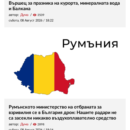
Вършец за празника на курорта, минералната вода
и Балкана
автор:
Дума
visibility
3509
събота, 08 Август 2026 /
18:22
Румънското министерство на отбраната за
взривилия се в България дрон: Нашите радари не
са засекли никакво въздухоплавателно средство
автор:
Дума
visibility
2898
събота, 08 Август 2026 /
18:16