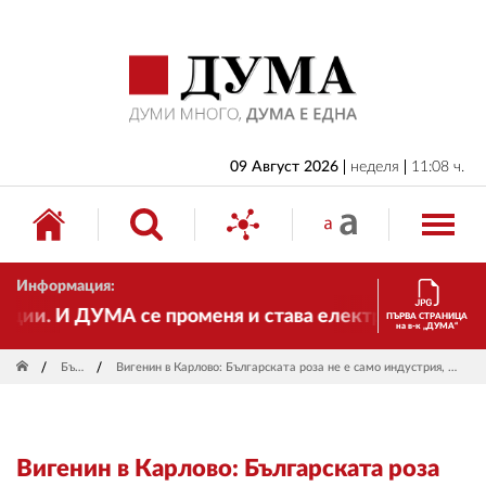
НАЧАЛО
БЪЛГАРИЯ
ИКОНОМИКА
ИЗБОРИ
09 Август 2026
неделя
11:08 ч.
СВЯТ
ОБЩЕСТВО
Информация:
КУЛТУРА
и. И ДУМА се променя и става електронно издание, н
ПЪРВА СТРАНИЦА
на в-к „ДУМА“
ЖИВОТ
България
Вигенин в Карлово: Българската роза не е само индустрия, а част от нашата култура и национална идентичност
СПОРТ
ПРИЛОЖЕНИЯ
Вигенин в Карлово: Българската роза
ДРУГИ