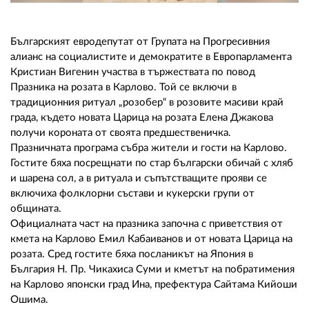
02 975 20 35
Българският евродепутат от Групата на Прогресивния
алианс на социалистите и демократите в Европарламента
Кристиан Вигенин участва в тържествата по повод
Празника на розата в Карлово. Той се включи в
традиционния ритуал „розобер“ в розовите масиви край
града, където новата Царица на розата Елена Джакова
получи короната от своята предшественичка.
Празничната програма събра жители и гости на Карлово.
Гостите бяха посрещнати по стар български обичай с хляб
и шарена сол, а в ритуала и съпътстващите прояви се
включиха фолклорни състави и кукерски групи от
общината.
Официалната част на празника започна с приветствия от
кмета на Карлово Емил Кабаиванов и от новата Царица на
розата. Сред гостите бяха посланикът на Япония в
България Н. Пр. Чикахиса Суми и кметът на побратимения
на Карлово японски град Ина, префектура Сайтама Кийоши
Ошима.