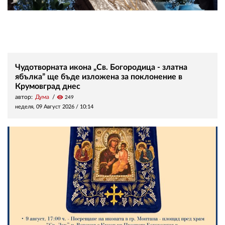
Чудотворната икона „Св. Богородица - златна
ябълка” ще бъде изложена за поклонение в
Крумовград днес
автор:
Дума
visibility
249
неделя, 09 Август 2026 /
10:14