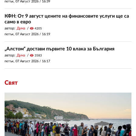
петък, 07 Август 2026 /
16:39
КФН: От 9 август цените на финансовите услуги ще са
само в евро
автор:
Дума
visibility
4205
петък, 07 Август 2026 /
16:19
„Алстом“ достави първите 10 влака за България
автор:
Дума
visibility
3583
петък, 07 Август 2026 /
16:17
Свят