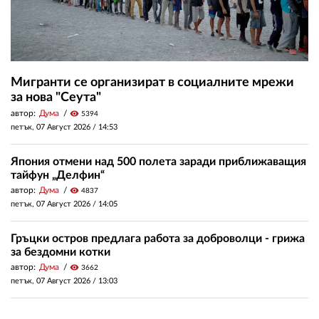
Мигранти се организират в социалните мрежи
за нова "Сеута"
автор:
Дума
visibility
5394
петък, 07 Август 2026 /
14:53
Япония отмени над 500 полета заради приближаващия
тайфун „Делфин“
автор:
Дума
visibility
4837
петък, 07 Август 2026 /
14:05
Гръцки остров предлага работа за доброволци - грижа
за бездомни котки
автор:
Дума
visibility
3662
петък, 07 Август 2026 /
13:03