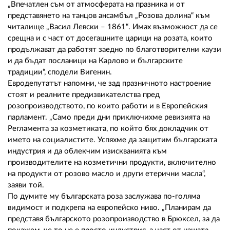
„Впечатлен съм от атмосферата на празника и от
представянето на танцов ансамбъл „Розова долина“ към
читалище „Васил Левски – 1861“. Имах възможност да се
срещна и с част от досегашните царици на розата, които
продължават да работят заедно по благотворителни каузи
и да бъдат посланици на Карлово и българските
традиции“, сподели Вигенин.
Евродепутатът напомни, че зад празничното настроение
стоят и реалните предизвикателства пред
розопроизводството, по които работи и в Европейския
парламент. „Само преди дни приключихме ревизията на
Регламента за козметиката, по който бях докладчик от
името на социалистите. Успяхме да защитим българската
индустрия и да облекчим изискванията към
производителите на козметични продукти, включително
на продукти от розово масло и други етерични масла“,
заяви той.
По думите му българската роза заслужава по-голяма
видимост и подкрепа на европейско ниво. „Планирам да
представя българското розопроизводство в Брюксел, за да