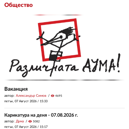
Общество
Ваканция
автор:
Александър Симов
visibility
4695
петък, 07 Август 2026 /
15:33
Карикатура на деня - 07.08.2026 г.
автор:
Дума
visibility
5082
петък, 07 Август 2026 /
15:17