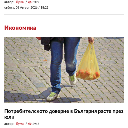
автор:
Дума
visibility
3379
събота, 08 Август 2026 /
18:22
Икономика
Потребителското доверие в България расте през
юли
автор:
Дума
visibility
3915