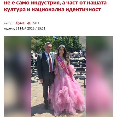
не е само индустрия, а част от нашата
култура и национална идентичност
ЗА НАС
Дума
автор:
visibility
АВТОРИ
10613
неделя, 31 Май 2026 /
15:31
РЕДАКЦИЯ
КОНТАКТИ
РЕКЛАМА
АБОНАМЕНТ
УСЛОВИЯ ЗА ПОЛЗВАНЕ
ПОЛИТИКА ЗА БИСКВИТКИТЕ
ПОЛИТИКАТА ЗА
ПОВЕРИТЕЛНОСТ