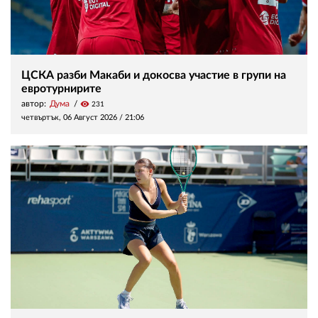
ЦСКА разби Макаби и докосва участие в групи на
евротурнирите
автор:
Дума
visibility
231
четвъртък, 06 Август 2026 /
21:06