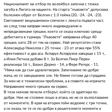
02 975 20 35
Националният ни отбор по волейбол започна с тежка
загуба в Лигата на нациите. На старта "лъвовете" допуснаха
болезнен обрат от Белгия с 1:3 гейма (20, -24, -24, -23).
Световният вицешампион спечели с лекота първата част,
но след това направи много индивидуални и
непредизвикани грешки, което се оказа ключово срещу
дебютанта в турнира. "Лъвовете" направиха общо 40
грешки, като 28 от тях на сервис. Най-резултатен стана
Александър Николов с 25 точки - 23 от атака при 55%
ефективност и два аса. Аспарух Аспарухов завърши с 15 т.,
а Илия Петков добави 8 т. За Белгия Пиер Перен
реализира 16 т., Базил Дермо - 14, а Фере Регерс - 11.
"Няма как да съм удовлетворен. Започнахме по-добре
мача, но го завършихме зле. Не бяхме готови да страдаме.
За мен не е технически проблеми, а в главите на играчите.
Направихме много грешки на сервис.
В тези мачове печели отборът, който се адаптира по-
добре. Ние не стояхме лошо в атака, но не се възползвахме
от моментите. В края на втория гейм водехме с три точки,
а се оказа, че те се по-добри в решителните моменти в