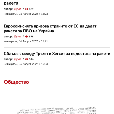
ракета
автор:
Дума
visibility
879
четвъртък, 06 Август 2026 /
15:23
Еврокомисията призова страните от ЕС да дадат
ракети за ПВО на Украйна
автор:
Дума
visibility
899
четвъртък, 06 Август 2026 /
15:21
Сблъсък между Тръмп и Хегсет за недостига на ракети
автор:
Дума
visibility
946
четвъртък, 06 Август 2026 /
15:03
Общество