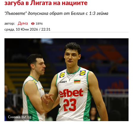
загуба в Лигата на нациите
"Лъвовете" допуснаха обрат от Белгия с 1:3 гейма
ЗА НАС
Дума
автор:
visibility
1896
АВТОРИ
сряда, 10 Юни 2026 /
22:31
РЕДАКЦИЯ
КОНТАКТИ
РЕКЛАМА
АБОНАМЕНТ
УСЛОВИЯ ЗА ПОЛЗВАНЕ
ПОЛИТИКА ЗА БИСКВИТКИТЕ
ПОЛИТИКАТА ЗА
ПОВЕРИТЕЛНОСТ
Снимка bvf.bg