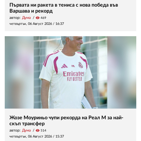
Първата ни ракета в тениса с нова победа във
Варшава и рекорд
автор:
Дума
visibility
469
четвъртък, 06 Август 2026 /
16:37
Жозе Моуриньо чупи рекорда на Реал М за най-
скъп трансфер
автор:
Дума
visibility
514
четвъртък, 06 Август 2026 /
15:37