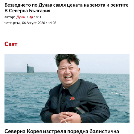
Безводието по Дунав сваля цената на земята и рентите
В Северна България
автор:
Дума
visibility
1051
четвъртък, 06 Август 2026 /
14:03
Свят
Северна Корея изстреля поредна балистична