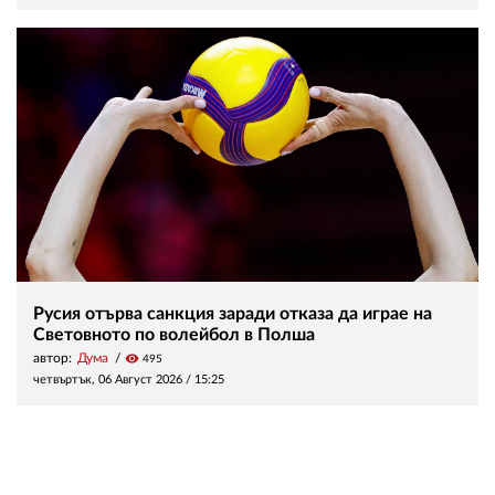
Русия отърва санкция заради отказа да играе на
Световното по волейбол в Полша
автор:
Дума
visibility
495
четвъртък, 06 Август 2026 /
15:25