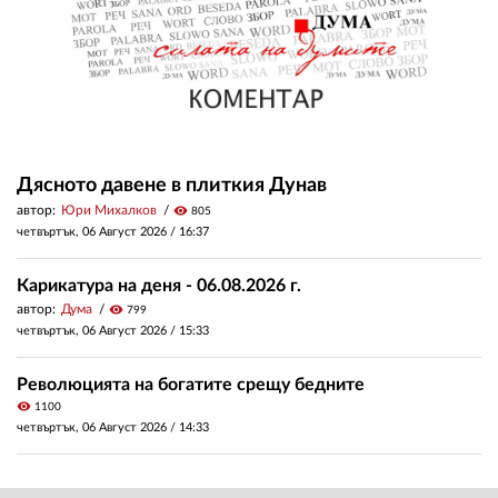
Дясното давене в плиткия Дунав
автор:
Юри Михалков
visibility
805
четвъртък, 06 Август 2026 /
16:37
Карикатура на деня - 06.08.2026 г.
автор:
Дума
visibility
799
четвъртък, 06 Август 2026 /
15:33
Революцията на богатите срещу бедните
visibility
1100
четвъртък, 06 Август 2026 /
14:33