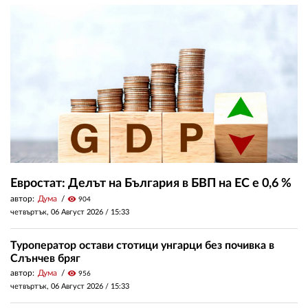
Евростат: Делът на България в БВП на ЕС е 0,6 %
автор:
Дума
visibility
904
четвъртък, 06 Август 2026 /
15:33
Туроператор остави стотици унгарци без почивка в
Слънчев бряг
автор:
Дума
visibility
956
четвъртък, 06 Август 2026 /
15:33