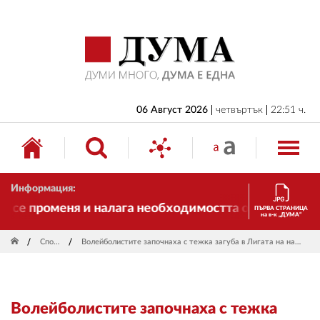
НАЧАЛО
БЪЛГАРИЯ
ИКОНОМИКА
ИЗБОРИ
06 Август 2026
четвъртък
22:51 ч.
СВЯТ
ОБЩЕСТВО
Информация:
КУЛТУРА
се променя и налага необходимостта от трансформац
ПЪРВА СТРАНИЦА
на в-к „ДУМА“
ЖИВОТ
Спорт
Волейболистите започнаха с тежка загуба в Лигата на нациите
СПОРТ
ПРИЛОЖЕНИЯ
Волейболистите започнаха с тежка
ДРУГИ