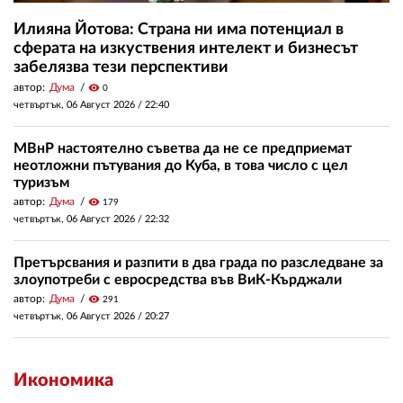
Илияна Йотова: Страна ни има потенциал в
сферата на изкуствения интелект и бизнесът
забелязва тези перспективи
автор:
Дума
visibility
0
четвъртък, 06 Август 2026 /
22:40
МВнР настоятелно съветва да не се предприемат
неотложни пътувания до Куба, в това число с цел
туризъм
автор:
Дума
visibility
179
четвъртък, 06 Август 2026 /
22:32
Претърсвания и разпити в два града по разследване за
злоупотреби с евросредства във ВиК-Кърджали
автор:
Дума
visibility
291
четвъртък, 06 Август 2026 /
20:27
Икономика