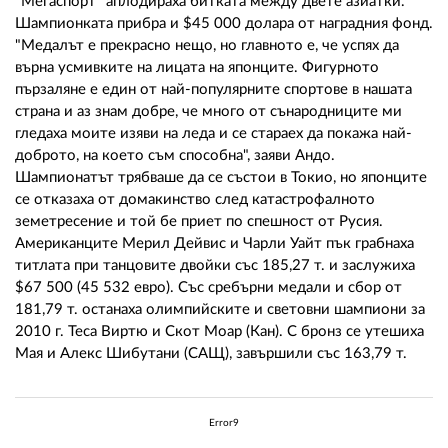
02 975 20 35
"Мегаспорт" аплодираха битката между двете азиатки.
Шампионката прибра и $45 000 долара от наградния фонд.
"Медалът е прекрасно нещо, но главното е, че успях да
върна усмивките на лицата на японците. Фигурното
пързаляне е един от най-популярните спортове в нашата
страна и аз знам добре, че много от сънародниците ми
гледаха моите изяви на леда и се стараех да покажа най-
доброто, на което съм способна", заяви Андо.
Шампионатът трябваше да се състои в Токио, но японците
се отказаха от домакинство след катастрофалното
земетресение и той бе приет по спешност от Русия.
Американците Мерил Дейвис и Чарли Уайт пък грабнаха
титлата при танцовите двойки със 185,27 т. и заслужиха
$67 500 (45 532 евро). Със сребърни медали и сбор от
181,79 т. останаха олимпийските и световни шампиони за
2010 г. Теса Виртю и Скот Моар (Кан). С бронз се утешиха
Мая и Алекс Шибутани (САЩ), завършили със 163,79 т.
Error9