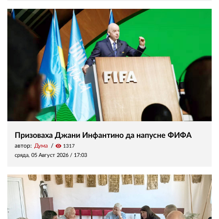
Призоваха Джани Инфантино да напусне ФИФА
автор:
Дума
visibility
1317
сряда, 05 Август 2026 /
17:03