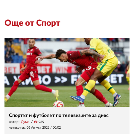
Още от Спорт
Спортът и футболът по телевизиите за днес
автор:
Дума
visibility
935
четвъртък, 06 Август 2026 /
00:02