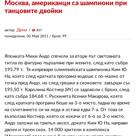
Москва, американци са шампиони при
танцовите двойки
ЗА НАС
АВТОРИ
Дума
автор:
visibility
807
понеделник, 02 Май 2011
/ брой: 99
РЕДАКЦИЯ
КОНТАКТИ
Японката Мики Андо спечели за втори път световната
титла по фигурно пързаляне при жените, след като събра
РЕКЛАМА
195,79 т. Тя изпревари олимпийската шампионка Ким Ю
На, която след кратката програма водеше с по-малко от
АБОНАМЕНТ
точка пред Андо, но след грешки в скоковете завърши със
УСЛОВИЯ ЗА ПОЛЗВАНЕ
195,50 т. Каролина Костнер (Ит) се задоволи с бронз, след
като събра 184,68 т. Рускинята Ксения Макарова, която
ПОЛИТИКА ЗА БИСКВИТКИТЕ
след кратката програма беше на 3-о място, падна по време
на съчетанието си на леда и остана едва 7-а. От това се
ПОЛИТИКАТА ЗА
възползва Костнер, която се изкачи от 6-о зо 3-о място.
ПОВЕРИТЕЛНОСТ
Андо заложи на трипъл-аксел, докато Ким Ю На, направи
двоен и троен скок. 14 000 зрители в комплекса