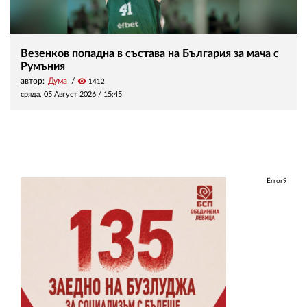
Везенков попадна в състава на България за мача с
Румъния
автор:
Дума
visibility
1412
сряда, 05 Август 2026 /
15:45
Error9