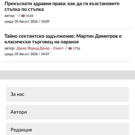
Прекъснати здравни права: как да ги възстановите
стъпка по стъпка
автор:
visibility
1528
сряда, 05 Август 2026 /
14:09
Тайно сектантско задължение: Мартин Димитров е
класически търговец на параноя
автор:
Дахер Фарид Дахер - Ламот
visibility
1756
сряда, 05 Август 2026 /
14:07
За нас
Автори
Редакция