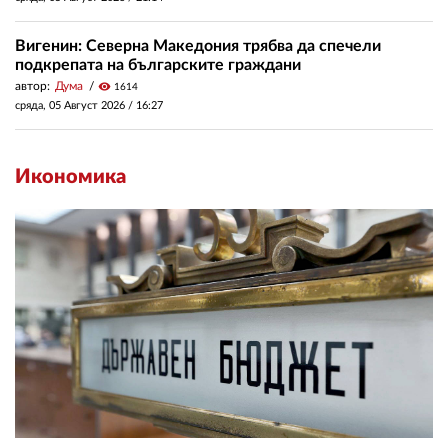
Вигенин: Северна Македония трябва да спечели
подкрепата на българските граждани
автор:
Дума
visibility
1614
сряда, 05 Август 2026 /
16:27
Икономика