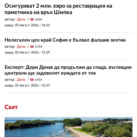
Осигуряват 2 млн. евро за реставрация на
паметника на връх Шипка
автор:
Дума
visibility
1604
сряда, 05 Август 2026 /
16:33
Нелегален цех край София е бълвал фалшив зехтин
автор:
Дума
visibility
1703
сряда, 05 Август 2026 /
15:39
Експерт: Дори Дунав да продължи да спада, въглищни
централи ще задоволят нуждата от ток
автор:
Дума
visibility
1454
сряда, 05 Август 2026 /
15:37
Свят