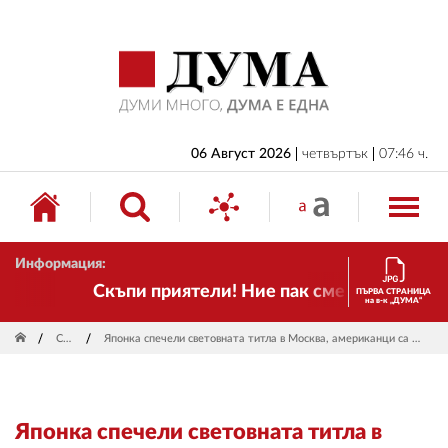
НАЧАЛО
БЪЛГАРИЯ
ИКОНОМИКА
ИЗБОРИ
06 Август 2026
четвъртък
07:46 ч.
СВЯТ
ОБЩЕСТВО
Информация:
КУЛТУРА
Скъпи приятели! Ние пак сме тук! Времето 
ПЪРВА СТРАНИЦА
на в-к „ДУМА“
ЖИВОТ
Спорт
Японка спечели световната титла в Москва, американци са шампиони при танцовите двойки
СПОРТ
ПРИЛОЖЕНИЯ
Японка спечели световната титла в
ДРУГИ