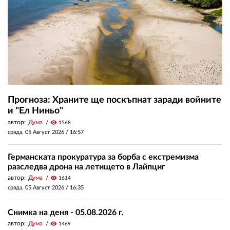
Прогноза: Храните ще поскъпнат заради войните
и "Ел Ниньо"
автор:
Дума
visibility
1568
сряда, 05 Август 2026 /
16:57
Германската прокуратура за борба с екстремизма
разследва дрона на летището в Лайпциг
автор:
Дума
visibility
1614
сряда, 05 Август 2026 /
16:35
Снимка на деня - 05.08.2026 г.
автор:
Дума
visibility
1469