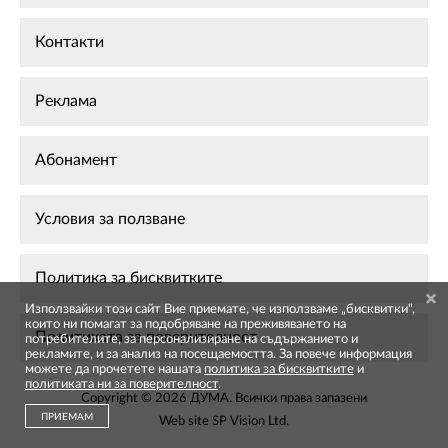
Контакти
Реклама
Абонамент
Условия за ползване
Политика за бисквитките
Използвайки този сайт Вие приемате, че използваме „бисквитки",
които ни помагат за подобряване на преживяването на
Политиката за поверителност
потребителите, за персонализиране на съдържанието и
рекламите, и за анализ на посещаемостта. За повече информация
можете да прочетете нашата
политика за бисквитките
и
политиката ни за поверителност
.
Copyright © 2026 ДУМА. Всички права запазени
ПРИЕМАМ
Web site
SP Vision Ltd
.