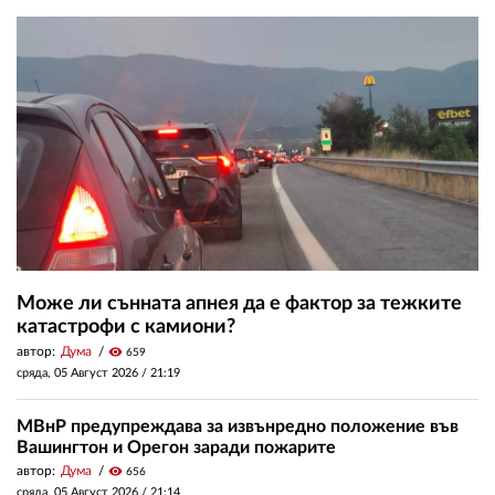
Може ли сънната апнея да е фактор за тежките
катастрофи с камиони?
автор:
Дума
visibility
659
сряда, 05 Август 2026 /
21:19
МВнР предупреждава за извънредно положение във
Вашингтон и Орегон заради пожарите
автор:
Дума
visibility
656
сряда, 05 Август 2026 /
21:14