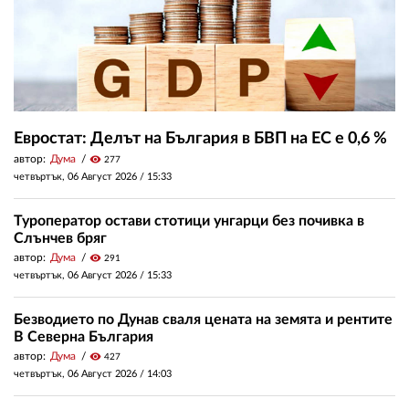
Евростат: Делът на България в БВП на ЕС е 0,6 %
автор:
Дума
visibility
277
четвъртък, 06 Август 2026 /
15:33
Туроператор остави стотици унгарци без почивка в
Слънчев бряг
автор:
Дума
visibility
291
четвъртък, 06 Август 2026 /
15:33
Безводието по Дунав сваля цената на земята и рентите
В Северна България
автор:
Дума
visibility
427
четвъртък, 06 Август 2026 /
14:03