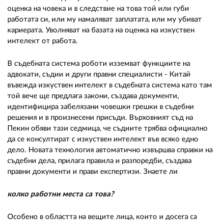
оценка на човека и в следствие на това той или губи
работата си, или му намаляват заплатата, или му убиват
кариерата. Уволняват на базата на оценка на изкуствен
интелект от работа.
В съдебната система роботи изземват функциите на
адвокати, съдии и други правни специалисти - Китай
въвежда изкуствен интелект в съдебната система като там
той вече ще предлага закони, създава документи,
идентифицира забелязани човешки грешки в съдебни
решения и в произнесени присъди. Върховният съд на
Пекин обяви тази седмица, че съдиите трябва официално
да се консултират с изкуствен интелект във всяко едно
дело. Новата технология автоматично извършва справки на
съдебни дела, прилага правила и разпоредби, създава
правни документи и прави експертизи. Знаете ли
колко работни места са това?
Особено в областта на вещите лица, които и досега са