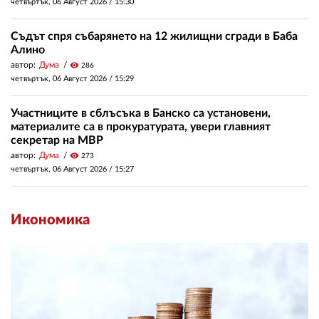
четвъртък, 06 Август 2026 /
15:30
Съдът спря събарянето на 12 жилищни сгради в Баба
Алино
автор:
Дума
visibility
286
четвъртък, 06 Август 2026 /
15:29
Участниците в сблъсъка в Банско са установени,
материалите са в прокуратурата, увери главният
секретар на МВР
автор:
Дума
visibility
273
четвъртък, 06 Август 2026 /
15:27
Икономика