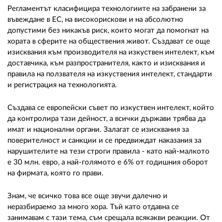
Регламентът класифицира технологиите на забранени за
въвеждане в ЕС, на високорискови и на абсолютно
допустими без никакъв риск, които могат да помогнат на
хората в сферите на обществения живот. Създават се още
изисквания към производителя на изкуствен интелект, към
доставчика, към разпространителя, както и изисквания и
правила на ползвателя на изкуствения интелект, стандарти
и регистрация на технологията.
Създава се европейски съвет по изкуствен интелект, който
да контролира тази дейност, а всички държави трябва да
имат и национални органи. Залагат се изисквания за
поверителност и санкции и се предвиждат наказания за
нарушителите на тези строги правила - като най-малкото
е 30 млн. евро, а най-голямото е 6% от годишния оборот
на фирмата, която го прави.
Знам, че всичко това все още звучи далечно и
неразбираемо за много хора. Тъй като отдавна се
занимавам с тази тема, съм срещала всякакви реакции. От