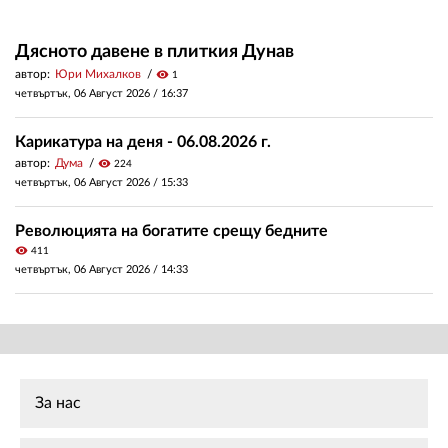
Дясното давене в плиткия Дунав
автор:
Юри Михалков
visibility
1
четвъртък, 06 Август 2026 /
16:37
Карикатура на деня - 06.08.2026 г.
автор:
Дума
visibility
224
четвъртък, 06 Август 2026 /
15:33
Революцията на богатите срещу бедните
visibility
411
четвъртък, 06 Август 2026 /
14:33
За нас