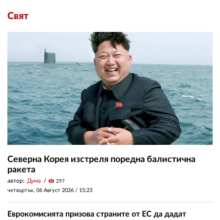
Свят
Северна Корея изстреля поредна балистична
ракета
автор:
Дума
visibility
297
четвъртък, 06 Август 2026 /
15:23
Еврокомисията призова страните от ЕС да дадат