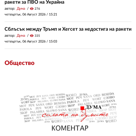
ракети за ПВО на Украйна
автор:
Дума
visibility
276
четвъртък, 06 Август 2026 /
15:21
Сблъсък между Тръмп и Хегсет за недостига на ракети
автор:
Дума
visibility
335
четвъртък, 06 Август 2026 /
15:03
Общество