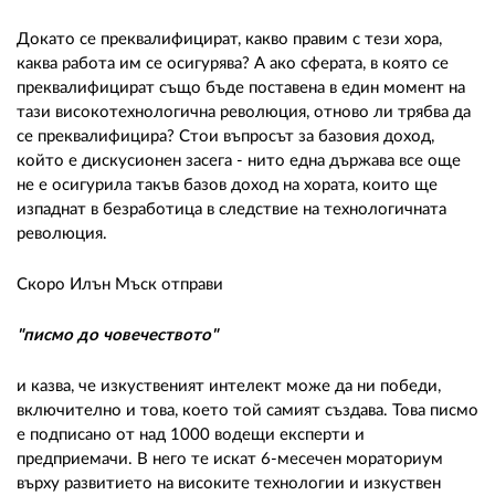
Докато се преквалифицират, какво правим с тези хора,
каква работа им се осигурява? А ако сферата, в която се
преквалифицират също бъде поставена в един момент на
тази високотехнологична революция, отново ли трябва да
се преквалифицира? Стои въпросът за базовия доход,
който е дискусионен засега - нито една държава все още
не е осигурила такъв базов доход на хората, които ще
изпаднат в безработица в следствие на технологичната
революция.
Скоро Илън Мъск отправи
"писмо до човечеството"
и казва, че изкуственият интелект може да ни победи,
включително и това, което той самият създава. Това писмо
е подписано от над 1000 водещи експерти и
предприемачи. В него те искат 6-месечен мораториум
върху развитието на високите технологии и изкуствен