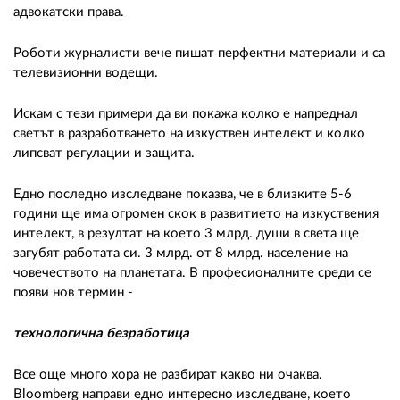
адвокатски права.
Роботи журналисти вече пишат перфектни материали и са
телевизионни водещи.
Искам с тези примери да ви покажа колко е напреднал
светът в разработването на изкуствен интелект и колко
липсват регулации и защита.
Едно последно изследване показва, че в близките 5-6
години ще има огромен скок в развитието на изкуствения
интелект, в резултат на което 3 млрд. души в света ще
загубят работата си. 3 млрд. от 8 млрд. население на
човечеството на планетата. В професионалните среди се
появи нов термин -
технологична безработица
Все още много хора не разбират какво ни очаква.
Bloomberg направи едно интересно изследване, което