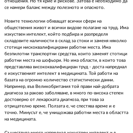
отношения. Но тя крие и рискове. Затова е необходимо да
се намери баланс между полезното и опасното.
Новите технологии обхващат всички сфери на
обществения живот и всички видове полагане на труд. Има
изкуствен интелект, който подбира и разпределя
складовите наличности в склад за стоки и заменя няколко
стотици нискоквалифицирани работни места. Има
безпилотни транспортни средства, които заменят стотици
работни места на шофьори. Но има области, в които това
представлява висококвалифициран труд - доста напреднал
е изкуственият интелект в медицината. Той работи на
базата на огромно количество статистически данни.
Например, във Великобритания той прави най-добрата
диагноза за раково заболяване, в много по-висока степен
достоверно от лекарската диагноза, при това за
отрицателно време. Ползата е, че спестява време и е
точно. Минусът е, че унищожава работни места в областта
на медицината.
Съществува много напреднал изкуствен интелект и в