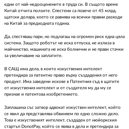
едни от най-недооценените в труда си. В същото време
Китай отчита ползите. Спестени са повече от 45 млрд.
щатски долара, което се равнява на всички правни разходи
на Китай за предходната година.
Да, спестяваш пари, но подлагаш на огромен риск една цяла
система. Защото роботът не иска отпуска, не излиза в
майчинство, машината не иска болнични и не прави стачки
за увеличаване на заплатите.
В САЩ има дела, в които изкуствения интелект
претендира за патентно право върху създадения от него
продукт. Има заведени искове в Патентния съд в щатите
от изкуствения интелект и от създателя му да му се
признае и патентова изобретението.
Заплашиха със затвор адвокат изкуствен интелект, който
се явил да представлява обвиняем по едно сложно дело.
Това е изкуственият интелект, създаден от нюйоркския
стартъп DonotPay, който се явява в дела и претендира за