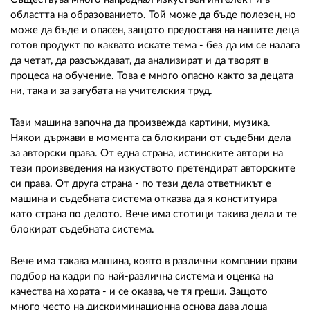
областта на образованието. Той може да бъде полезен, но
може да бъде и опасен, защото предоставя на нашите деца
готов продукт по каквато искате тема - без да им се налага
да четат, да разсъждават, да анализират и да творят в
процеса на обучение. Това е много опасно както за децата
ни, така и за загубата на учителския труд.
Тази машина започна да произвежда картини, музика.
Някои държави в момента са блокирани от съдебни дела
за авторски права. От една страна, истинските автори на
тези произведения на изкуството претендират авторските
си права. От друга страна - по тези дела ответникът е
машина и съдебната система отказва да я конституира
като страна по делото. Вече има стотици такива дела и те
блокират съдебната система.
Вече има такава машина, която в различни компании прави
подбор на кадри по най-различна система и оценка на
качества на хората - и се оказва, че тя греши. Защото
много често на дискриминационна основа дава лоша