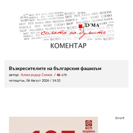
Възкресителите на българския фашизъм
автор:
Александър Симов
visibility
678
четвъртък, 06 Август 2026 /
14:33
Error9