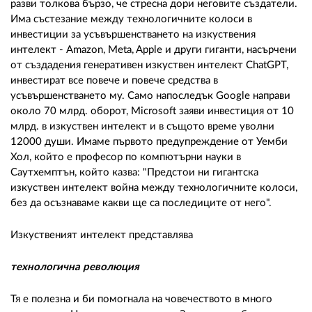
разви толкова бързо, че стресна дори неговите създатели.
Има състезание между технологичните колоси в
инвестиции за усъвършенстването на изкуствения
интелект - Amazon, Meta, Apple и други гиганти, насърчени
от създадения генеративен изкуствен интелект ChatGPT,
инвестират все повече и повече средства в
усъвършенстването му. Само напоследък Google направи
около 70 млрд. оборот, Microsoft заяви инвестиция от 10
млрд. в изкуствен интелект и в същото време уволни
12000 души. Имаме първото предупреждение от Уемби
Хол, който е професор по компютърни науки в
Саутхемптън, който казва: "Предстои ни гигантска
изкуствен интелект война между технологичните колоси,
без да осъзнаваме какви ще са последиците от него".
Изкуственият интелект представлява
технологична революция
Тя е полезна и би помогнала на човечеството в много