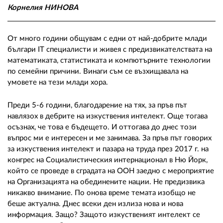
02 975 20 35
Корнелия НИНОВА
От много години общувам с едни от най-добрите млади
българи IT специалисти и живея с предизвикателствата на
математиката, статистиката и компютърните технологии
по семейни причини. Винаги съм се възхищавала на
умовете на тези млади хора.
Преди 5-6 години, благодарение на тях, за пръв път
навлязох в дебрите на изкуствения интелект. Още тогава
осъзнах, че това е бъдещето. И оттогава до днес този
въпрос ми е интересен и ме занимава. За пръв път говорих
за изкуствения интелект и пазара на труда през 2017 г. на
конгрес на Социалистическия интернационал в Ню Йорк,
който се проведе в сградата на ООН заедно с мероприятие
на Организацията на обединените нации. Не предизвика
никакво внимание. По онова време темата изобщо не
беше актуална. Днес всеки ден излиза нова и нова
информация. Защо? Защото изкуственият интелект се