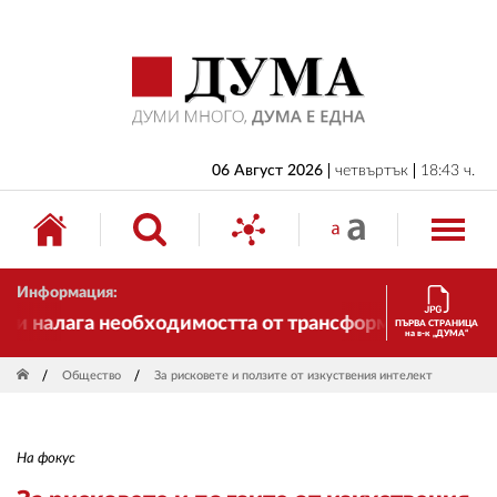
НАЧАЛО
БЪЛГАРИЯ
ИКОНОМИКА
ИЗБОРИ
06 Август 2026
четвъртък
18:43 ч.
СВЯТ
ОБЩЕСТВО
Информация:
КУЛТУРА
 налага необходимостта от трансформации. И ДУМА с
ПЪРВА СТРАНИЦА
на в-к „ДУМА“
ЖИВОТ
Общество
За рисковете и ползите от изкуствения интелект
СПОРТ
ПРИЛОЖЕНИЯ
На фокус
ДРУГИ