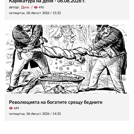
Карикатура на деня - 06.08.2026 г.
автор:
Дума
visibility
490
четвъртък, 06 Август 2026 /
15:33
Революцията на богатите срещу бедните
visibility
689
четвъртък, 06 Август 2026 /
14:33