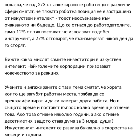
показва, че над 2/3 от анкетираните работещи в различни
сфери смятат, че тяхната работна позиция не е застрашена
от изкуствен интелект - тоест неосъзнаване към
очакваното ни бъдеще. Що се отнася до работодателите,
само 12% от тях посочват, че използват подобен
инструмент, а 27% отговарят, че възнамеряват някой ден да
го сторят.
Вижте какво мислят самите инвеститори в изкуствен
интелект: Най-големите корпорации призовават
човечеството за реакция.
Учените и ангажираните с тази тема смятат, че хората,
които ще загубят работни места, трябва да се
преквалифицират и да си намерят друга работа. Но в
същото време и поставят въпрос колко време ще отнеме
това. Ако това отнеме няколко години, а ако отнеме
десетилетия, защото става дума за 3 млрд. души?
Изкуственият интелект се развива буквално в скоростта на
месеци и години.