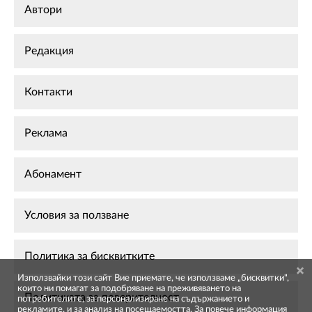
Автори
Редакция
Контакти
Реклама
Абонамент
Условия за ползване
Политика за бисквитките
Използвайки този сайт Вие приемате, че използваме „бисквитки",
които ни помагат за подобряване на преживяването на
Политиката за поверителност
потребителите, за персонализиране на съдържанието и
рекламите, и за анализ на посещаемостта. За повече информация