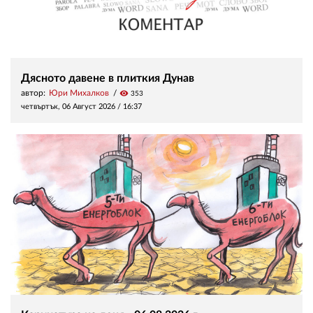
Дясното давене в плиткия Дунав
автор:
Юри Михалков
visibility
353
четвъртък, 06 Август 2026 /
16:37