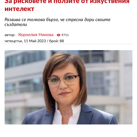
За рисковете и ползите от изкуствения
интелект
ЗА НАС
Развива се толкова бързо, че стресна дори своите
създатели
АВТОРИ
Корнелия Нинова
автор:
visibility
9711
РЕДАКЦИЯ
четвъртък, 11 Май 2023
/ брой: 88
КОНТАКТИ
РЕКЛАМА
АБОНАМЕНТ
УСЛОВИЯ ЗА ПОЛЗВАНЕ
ПОЛИТИКА ЗА БИСКВИТКИТЕ
ПОЛИТИКАТА ЗА
ПОВЕРИТЕЛНОСТ