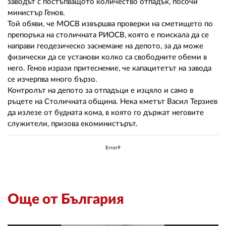
02 975 20 35
заводът с постъпващото количество отпадък, посочи
министър Генов.
Той обяви, че МОСВ извършва проверки на сметището по
препоръка на столичната РИОСВ, която е поискала да се
направи геодезическо заснемане на депото, за да може
физически да се установи колко са свободните обеми в
него. Генов изрази притеснение, че капацитетът на завода
се изчерпва много бързо.
Контролът на депото за отпадъци е изцяло и само в
ръцете на Столичната община. Нека кметът Васил Терзиев
да излезе от будната кома, в която го държат неговите
служители, призова екоминистърът.
Error9
Още от България