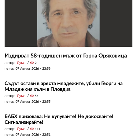
Издирват 58-годишен мъж от Горна Оряховица
автор:
Дума
visibility
2
петък, 07 Август 2026 /
23:59
Съдът остави в ареста младежите, убили Георги на
Младежкия хълм в Пловдив
автор:
Дума
visibility
54
петък, 07 Август 2026 /
23:55
БАБХ призовава: Не купувайте! Не докосвайте!
Сигнализирайте!
автор:
Дума
visibility
111
петък, 07 Август 2026 /
23:51