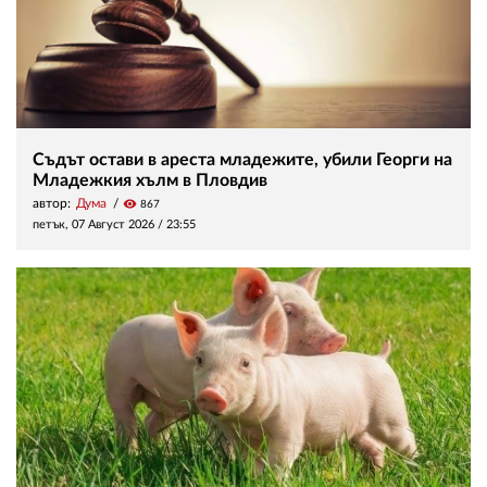
Съдът остави в ареста младежите, убили Георги на
Младежкия хълм в Пловдив
автор:
Дума
visibility
867
петък, 07 Август 2026 /
23:55