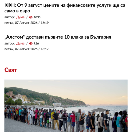
КФН: От 9 август цените на финансовите услуги ще са
само в евро
автор:
Дума
visibility
1035
петък, 07 Август 2026 /
16:19
„Алстом“ достави първите 10 влака за България
автор:
Дума
visibility
926
петък, 07 Август 2026 /
16:17
Свят