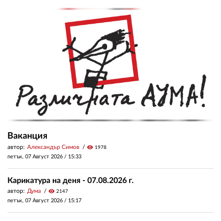
Ваканция
автор:
Александър Симов
visibility
1978
петък, 07 Август 2026 /
15:33
Карикатура на деня - 07.08.2026 г.
автор:
Дума
visibility
2147
петък, 07 Август 2026 /
15:17