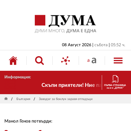
НАЧАЛО
БЪЛГАРИЯ
ИКОНОМИКА
ИЗБОРИ
08 Август 2026
събота
05:52 ч.
СВЯТ
ОБЩЕСТВО
Информация:
КУЛТУРА
Скъпи приятели! Ние пак сме тук! Вр
ПЪРВА СТРАНИЦА
на в-к „ДУМА“
ЖИВОТ
България
Заводът за боклук заравя отпадъци
СПОРТ
ПРИЛОЖЕНИЯ
Манол Генов потвърди:
ДРУГИ