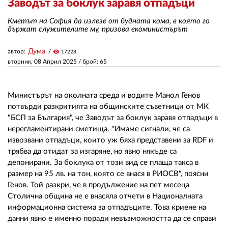
Заводът за боклук заравя отпадъци
Кметът на София да излезе от будната кома, в която го
ЗА НАС
държат служителите му, призова екоминистърът
АВТОРИ
Дума
автор:
visibility
17228
вторник, 08 Април 2025
/ брой: 65
РЕДАКЦИЯ
КОНТАКТИ
Министърът на околната среда и водите Манол Генов
потвърди разкритията на общинските съветници от МК
РЕКЛАМА
"БСП за България", че Заводът за боклук заравя отпадъци в
АБОНАМЕНТ
нерегламентирани сметища. "Имаме сигнали, че са
извозвани отпадъци, които уж бяха представени за RDF и
УСЛОВИЯ ЗА ПОЛЗВАНЕ
трябва да отидат за изгаряне, но явно някъде са
депонирани. За боклука от този вид се плаща такса в
ПОЛИТИКА ЗА БИСКВИТКИТЕ
размер на 95 лв. на тон, която се внася в РИОСВ", поясни
Генов. Той разкри, че в продължение на пет месеца
ПОЛИТИКАТА ЗА
Столична община не е внасяла отчети в Националната
ПОВЕРИТЕЛНОСТ
информационна система за отпадъците. Това криене на
данни явно е именно поради невъзможността да се справи