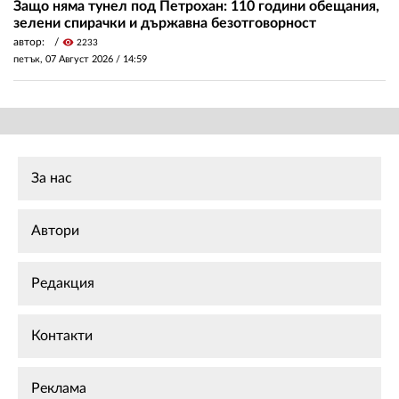
Защо няма тунел под Петрохан: 110 години обещания,
зелени спирачки и държавна безотговорност
автор:
visibility
2233
петък, 07 Август 2026 /
14:59
За нас
Автори
Редакция
Контакти
Реклама