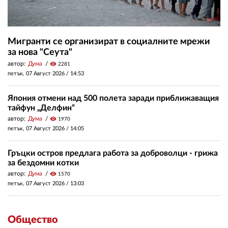
Мигранти се организират в социалните мрежи
за нова "Сеута"
автор:
Дума
visibility
2281
петък, 07 Август 2026 /
14:53
Япония отмени над 500 полета заради приближаващия
тайфун „Делфин“
автор:
Дума
visibility
1970
петък, 07 Август 2026 /
14:05
Гръцки остров предлага работа за доброволци - грижа
за бездомни котки
автор:
Дума
visibility
1570
петък, 07 Август 2026 /
13:03
Общество