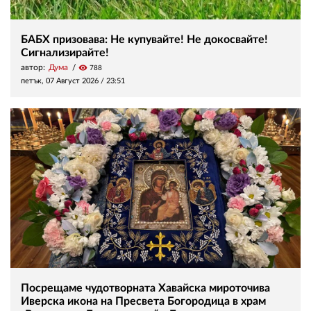
БАБХ призовава: Не купувайте! Не докосвайте!
Сигнализирайте!
автор:
Дума
visibility
788
петък, 07 Август 2026 /
23:51
Посрещаме чудотворната Хавайска мироточива
Иверска икона на Пресвета Богородица в храм