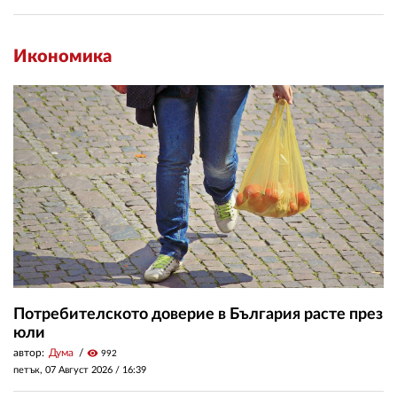
Икономика
Потребителското доверие в България расте през
юли
автор:
Дума
visibility
992
петък, 07 Август 2026 /
16:39