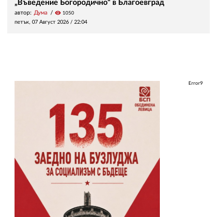
„Въведение Богородично“ в Благоевград
автор:
Дума
visibility
1050
петък, 07 Август 2026 /
22:04
Error9