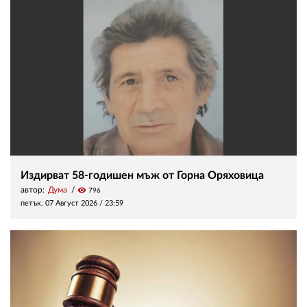
Издирват 58-годишен мъж от Горна Оряховица
автор:
Дума
visibility
796
петък, 07 Август 2026 /
23:59