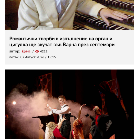
Романтични творби в изпълнение на орган и
цигулка ще звучат във Варна през септември
автор:
Дума
visibility
4222
петък, 07 Август 2026 /
15:15