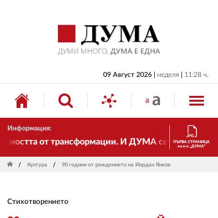
НАЧАЛО
БЪЛГАРИЯ
ИКОНОМИКА
ИЗБОРИ
09 Август 2026
неделя
11:28 ч.
СВЯТ
ОБЩЕСТВО
Информация:
КУЛТУРА
остта от трансформации. И ДУМА се променя и става
ПЪРВА СТРАНИЦА
на в-к „ДУМА“
ЖИВОТ
Култура
90 години от рождението на Йордан Янков
СПОРТ
ПРИЛОЖЕНИЯ
Стихотворението
ДРУГИ