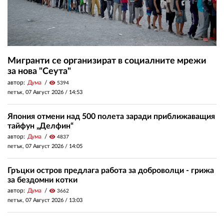
Мигранти се организират в социалните мрежи
за нова "Сеута"
автор:
Дума
visibility
5394
петък, 07 Август 2026 /
14:53
Япония отмени над 500 полета заради приближаващия
тайфун „Делфин“
автор:
Дума
visibility
4837
петък, 07 Август 2026 /
14:05
Гръцки остров предлага работа за доброволци - грижа
за бездомни котки
автор:
Дума
visibility
3662
петък, 07 Август 2026 /
13:03