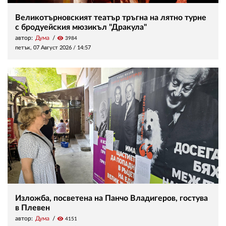
Великотърновският театър тръгна на лятно турне
с бродуейския мюзикъл "Дракула"
автор:
Дума
visibility
3984
петък, 07 Август 2026 /
14:57
Изложба, посветена на Панчо Владигеров, гостува
в Плевен
автор:
Дума
visibility
4151