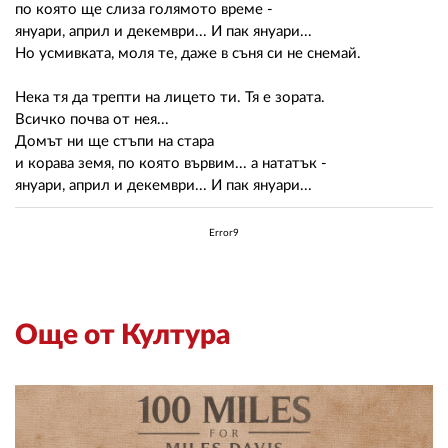
по която ще слиза голямото време -
януари, април и декември... И пак януари...
Но усмивката, моля те, даже в съня си не снемай.
Нека тя да трепти на лицето ти. Тя е зората.
Всичко почва от нея...
Домът ни ще стъпи на стара
и корава земя, по която вървим... а нататък -
януари, април и декември... И пак януари...
Error9
Още от Култура