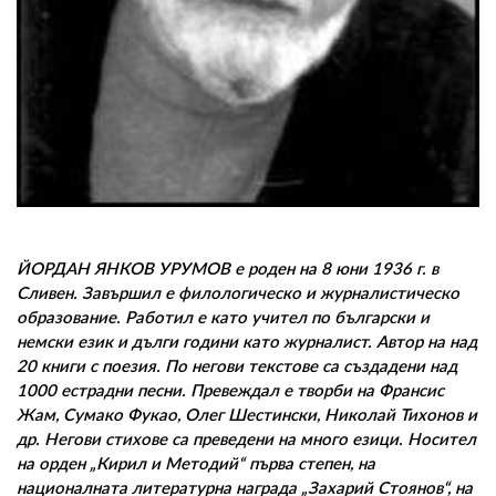
02 975 20 35
ЙОРДАН ЯНКОВ УРУМОВ е роден на 8 юни 1936 г. в
Сливен. Завършил е филологическо и журналистическо
образование. Работил е като учител по български и
немски език и дълги години като журналист. Автор на над
20 книги с поезия. По негови текстове са създадени над
1000 естрадни песни. Превеждал е творби на Франсис
Жам, Сумако Фукао, Олег Шестински, Николай Тихонов и
др. Негови стихове са преведени на много езици. Носител
на орден „Кирил и Методий“ първа степен, на
националната литературна награда „Захарий Стоянов“, на