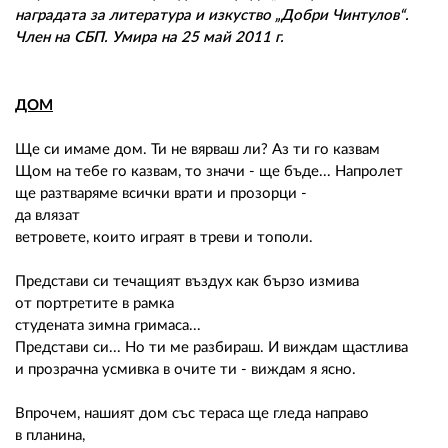
наградата за литература и изкуство „Добри Чинтулов“.
Член на СБП. Умира на 25 май 2011 г.
ДОМ
Ще си имаме дом. Ти не вярваш ли? Аз ти го казвам
Щом на тебе го казвам, то значи - ще бъде... Напролет
ще разтваряме всички врати и прозорци -
да влязат
ветровете, които играят в треви и тополи.
Представи си течащият въздух как бързо измива
от портретите в рамка
студената зимна гримаса...
Представи си... Но ти ме разбираш. И виждам щастлива
и прозрачна усмивка в очите ти - виждам я ясно.
Впрочем, нашият дом със тераса ще гледа направо
в планина,