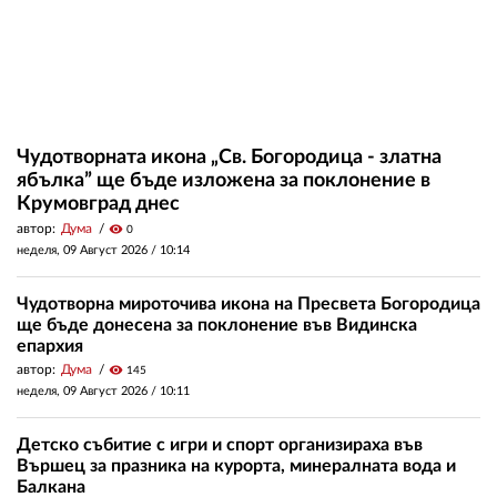
Чудотворната икона „Св. Богородица - златна
ябълка” ще бъде изложена за поклонение в
Крумовград днес
автор:
Дума
visibility
0
неделя, 09 Август 2026 /
10:14
Чудотворна мироточива икона на Пресвета Богородица
ще бъде донесена за поклонение във Видинска
епархия
автор:
Дума
visibility
145
неделя, 09 Август 2026 /
10:11
Детско събитие с игри и спорт организираха във
Вършец за празника на курорта, минералната вода и
Балкана