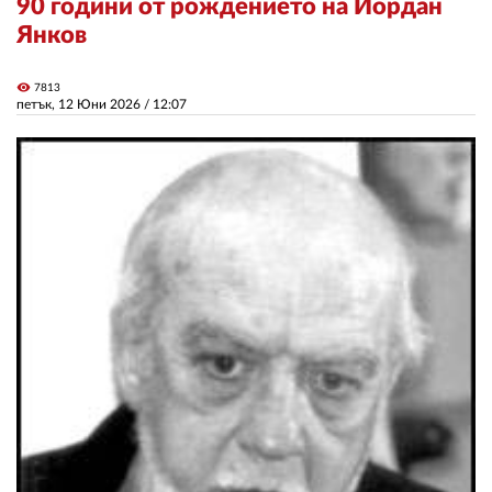
90 години от рождението на Йордан
Янков
ЗА НАС
visibility
7813
АВТОРИ
петък, 12 Юни 2026 /
12:07
РЕДАКЦИЯ
КОНТАКТИ
РЕКЛАМА
АБОНАМЕНТ
УСЛОВИЯ ЗА ПОЛЗВАНЕ
ПОЛИТИКА ЗА БИСКВИТКИТЕ
ПОЛИТИКАТА ЗА
ПОВЕРИТЕЛНОСТ