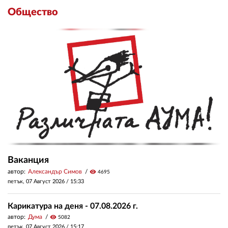
Общество
Ваканция
автор:
Александър Симов
visibility
4695
петък, 07 Август 2026 /
15:33
Карикатура на деня - 07.08.2026 г.
автор:
Дума
visibility
5082
петък, 07 Август 2026 /
15:17