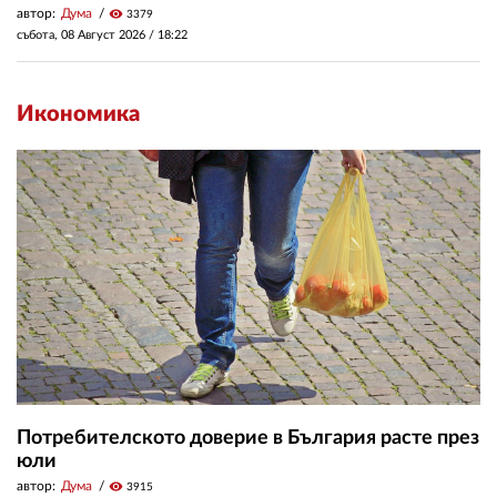
автор:
Дума
visibility
3379
събота, 08 Август 2026 /
18:22
Икономика
Потребителското доверие в България расте през
юли
автор:
Дума
visibility
3915