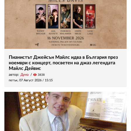
Пианистът Джейсън Майлс идва в България през
ноември с концерт, посветен на джаз легендата
Майлс Дейвис
автор:
Дума
visibility
3838
петък, 07 Август 2026 /
15:15