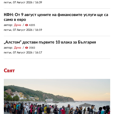
петък, 07 Август 2026 /
16:39
КФН: От 9 август цените на финансовите услуги ще са
само в евро
автор:
Дума
visibility
4205
петък, 07 Август 2026 /
16:19
„Алстом“ достави първите 10 влака за България
автор:
Дума
visibility
3583
петък, 07 Август 2026 /
16:17
Свят