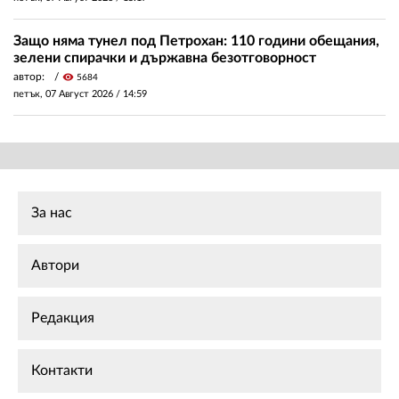
Защо няма тунел под Петрохан: 110 години обещания,
зелени спирачки и държавна безотговорност
автор:
visibility
5684
петък, 07 Август 2026 /
14:59
За нас
Автори
Редакция
Контакти