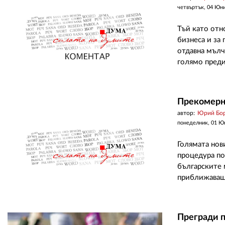
четвъртък, 04 Юн
Тъй като отн
бизнеса и за
отдавна мълч
голямо преди
Прекомерн
автор:
Юрий Бо
понеделник, 01 Ю
Голямата нов
процедура по
българските 
приближаващ 
Прегради п