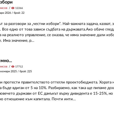
избори
рисов
visibility
12266
ари 2026
/ брой: 22
 за разговори за „честни избори“. Най-важната задача, казват,
. Все едно от това зависи съдбата на държавата.Ако обаче гле
 на реалното управление, се оказва, че няма значение дали изб
. Има значение, р...
мно...
рисов
visibility
17712
екември 2025
/ брой: 225
и протести правителството оттегли проектобюджета. Хората н
а бъде вдиган от 5 на 10%. Разбираемо, как така ще пипаме до
повечето държави от ЕС данъкът върху дивидента е 15-25%, но
о отношение към капитала. Почти инти...