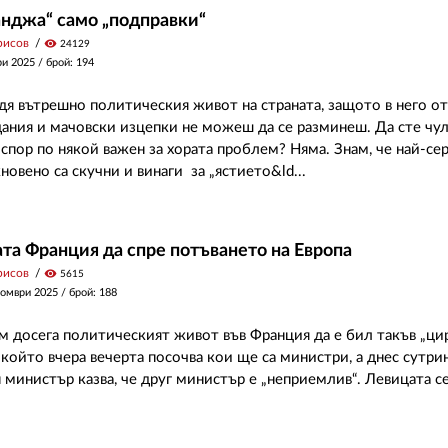
нджа“ само „подправки“
рисов
visibility
24129
ри 2025
/ брой: 194
дя вътрешно политическия живот на страната, защото в него от
ания и мачовски изцепки не можеш да се разминеш. Да сте чу
спор по някой важен за хората проблем? Няма. Знам, че най-се
овено са скучни и винаги за „ястието&ld...
та Франция да спре потъването на Европа
рисов
visibility
5615
томври 2025
/ брой: 188
м досега политическият живот във Франция да е бил такъв „ци
 който вчера вечерта посочва кои ще са министри, а днес сутри
н министър казва, че друг министър е „неприемлив“. Левицата с