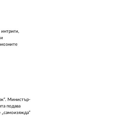
 интриги,
ли
риозните
рк“. Министър-
нта подава
е „самоизяжда“