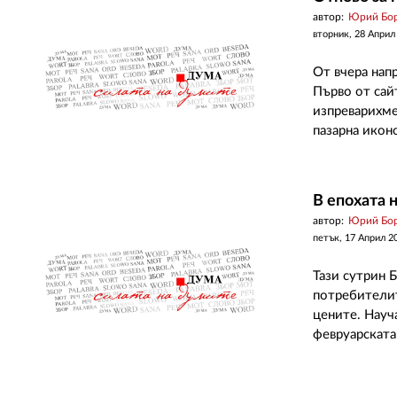
автор:
Юрий Бо
вторник, 28 Април
От вчера напр
Първо от сайт
изпреварихме
пазарна икон
В епохата н
автор:
Юрий Бо
петък, 17 Април 2
Тази сутрин 
потребителит
цените. Науч
февруарската 