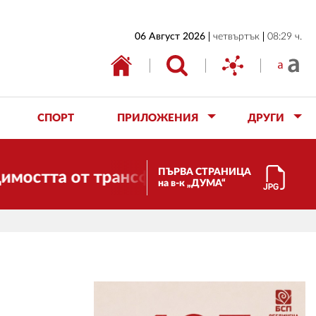
НАЧАЛО
06 Август 2026
четвъртък
08:29 ч.
БЪЛГАРИЯ
ИКОНОМИКА
ИЗБОРИ
СПОРТ
ПРИЛОЖЕНИЯ
ДРУГИ
СВЯТ
ОБЩЕСТВО
ПЪРВА СТРАНИЦА
тта от трансформации. И ДУМА се пром
на в-к „ДУМА“
КУЛТУРА
ЖИВОТ
СПОРТ
ПРИЛОЖЕНИЯ
ДРУГИ