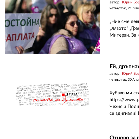
автор:
Юрий Бо
четвъртък, 21 Май
„Ние сме лев
„лявото“ „Гр
Митеран. За 
Ей, дръпна
автор:
Юрий Бо
четвъртък, 30 Апр
Хубаво ми ста
https://www.p
Чехия и Полш
се вдигнали! 
Отново за 