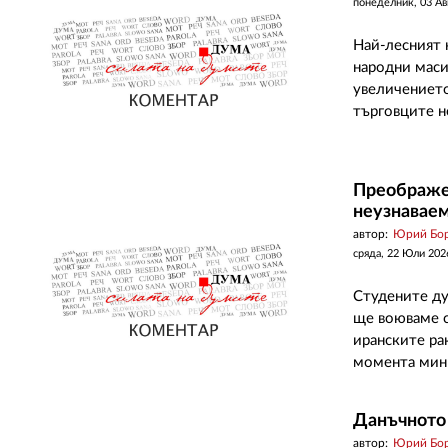
понеделник, 03 Ав
Най-лесният 
народни маси.
увеличението
търговците не
Преображен
неузнавае
автор:
Юрий Бо
сряда, 22 Юли 202
Студените душ
ще воюваме с
иранските ра
момента мини
Данъчното
автор:
Юрий Бо