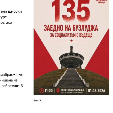
стени широки
ЗА НАС
курс
се, ако
АВТОРИ
РЕДАКЦИЯ
КОНТАКТИ
РЕКЛАМА
АБОНАМЕНТ
УСЛОВИЯ ЗА ПОЛЗВАНЕ
разбрахме, че
 мишена на
ПОЛИТИКА ЗА БИСКВИТКИТЕ
е работещи.В
ПОЛИТИКАТА ЗА
ПОВЕРИТЕЛНОСТ
Error9