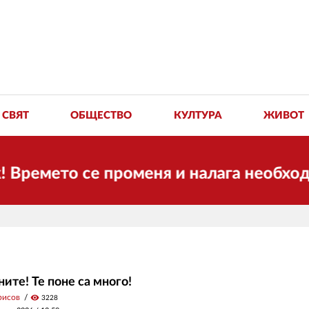
СВЯТ
ОБЩЕСТВО
КУЛТУРА
ЖИВОТ
емето се променя и налага необходимос
ните! Те поне са много!
рисов
visibility
3228