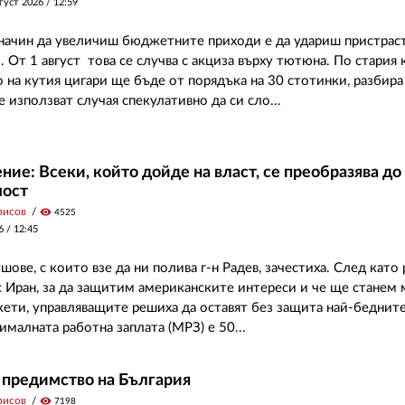
густ 2026 /
12:59
начин да увеличиш бюджетните приходи е да удариш пристра
 От 1 август това се случва с акциза върху тютюна. По стария 
 на кутия цигари ще бъде от порядъка на 30 стотинки, разбира 
 използват случая спекулативно да си сло...
ие: Всеки, който дойде на власт, се преобразява до
мост
рисов
visibility
4525
6 /
12:45
ове, с които взе да ни полива г-н Радев, зачестиха. След като 
 Иран, за да защитим американските интереси и че ще станем
кети, управляващите решиха да оставят без защита най-беднит
малната работна заплата (МРЗ) е 50...
 предимство на България
рисов
visibility
7198