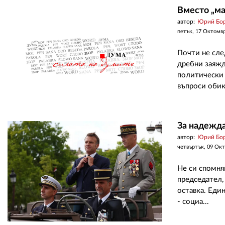
Вместо „ма
автор:
Юрий Бо
петък, 17 Октомв
Почти не сле
дребни заяжд
политически 
въпроси обикн
За надежда
автор:
Юрий Бо
четвъртък, 09 Ок
Не си спомня
председател,
оставка. Еди
- социа...