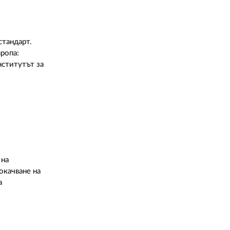
стандарт.
вропа:
нститутът за
 на
окачване на
 а