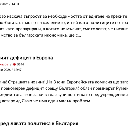
и 2026 /
14:01
ово изскача въпросът за необходимостта от вдигане на преките
 по-богатата част от населението, и тъй като политиците по то
ат като препарирани, а когато не мълчат, смотолевят, че ниски
мство за българската икономика, ще с...
ият дефицит в Европа
рисов
visibility
5344
ни 2026 /
12:47
ина! Страшната новина!„На 3 юни Европейската комисия ще зап
 прекомерен дефицит срещу България“, обяви премиерът Румен
медии това вече започва да звучи почти като предупреждение 
астероид.Само че има един малък проблем ...
ред лявата политика в България