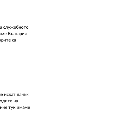
 за служебното
даме България
орите са
е искат данък
ходите на
 ние тук имаме