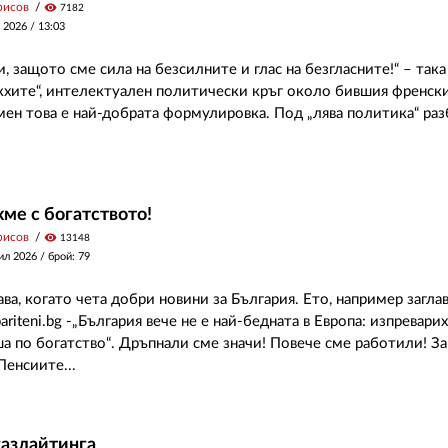
рисов
visibility
7182
 2026 /
13:03
и, защото сме сила на безсилните и глас на безгласните!“ – та
акхите“, интелектуален политически кръг около бившия френск
мен това е най-добрата формулировка. Под „лява политика“ разб
хме с богатството!
рисов
visibility
13148
ил 2026
/ брой: 79
ва, когато чета добри новини за България. Ето, например загла
ariteni.bg -„България вече не е най-бедната в Европа: изпревар
а по богатство“. Дръпнали сме значи! Повече сме работили! За
Пенсиите...
газлайтинга