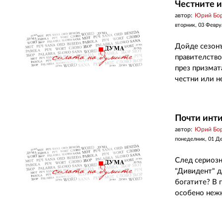
Честните 
автор:
Юрий Бо
вторник, 03 Февру
Дойде сезонът
правителство
през призмата
честни или не
Почти инти
автор:
Юрий Бо
понеделник, 01 Д
След сериозн
"Дивидент" д
богатите? В 
особено нежн