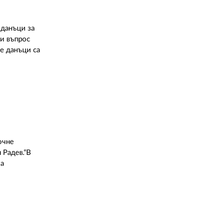
02 975 20 35
 данъци за
зи въпрос
те данъци са
очне
 Радев.“В
за