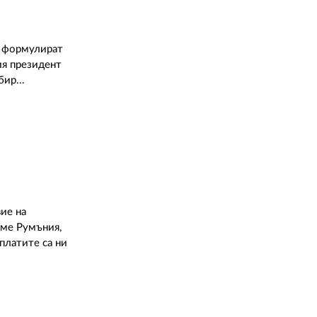
ка формулират
ия президент
ир...
вие на
ихме Румъния,
платите са ни