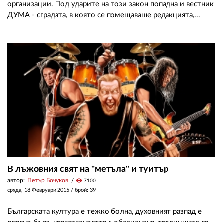
организации. Под ударите на този закон попадна и вестник
ДУМА - сградата, в която се помещаваше редакцията,...
В лъжовния свят на "метъла" и туитър
автор:
Петър Бочуков
visibility
7100
сряда, 18 Февруари 2015
/ брой: 39
Българската култура е тежко болна, духовният разпад е