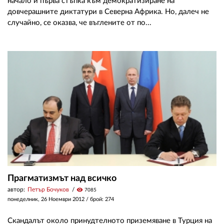
начало и първа стъпка към демократизиране на
довчерашните диктатури в Северна Африка. Но, далеч не
случайно, се оказва, че въглените от по...
Прагматизмът над всичко
автор:
Петър Бочуков
visibility
7085
понеделник, 26 Ноември 2012
/ брой: 274
Скандалът около принудтелното приземяване в Турция на