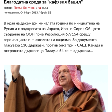
Благодатна среда за "кафявия бацил"
автор:
Петър Бочуков
visibility
8051
понеделник, 04 Март 2013
/ брой: 52
В края на декември миналата година по инициатива на
Русия и с подкрепата на Израел, Иран и Сирия Общото
събрание на ООН прие Резолюция 67/154 срещу
героизацията и възхвалата на нацизма. За документа
гласуваха 130 държави, против бяха три - САЩ, Канада и
островната държавица Палау, а 54 се въздържаха...