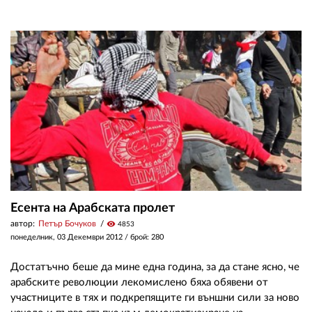
Есента на Арабската пролет
автор:
Петър Бочуков
visibility
4853
понеделник, 03 Декември 2012
/ брой: 280
Достатъчно беше да мине една година, за да стане ясно, че
арабските революции лекомислено бяха обявени от
участниците в тях и подкрепящите ги външни сили за ново