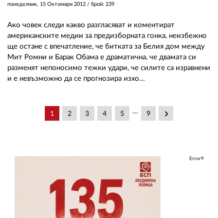
понеделник, 15 Октомври 2012
/ брой: 239
Ако човек следи какво разгласяват и коментират
американските медии за предизборната гонка, неизбежно
ще остане с впечатление, че битката за Белия дом между
Мит Ромни и Барак Обама е драматична, че двамата си
разменят непоносимо тежки удари, че силите са изравнени
и е невъзможно да се прогнозира изхо...
...
keyboard_arrow_right
1
2
3
4
5
9
Error9