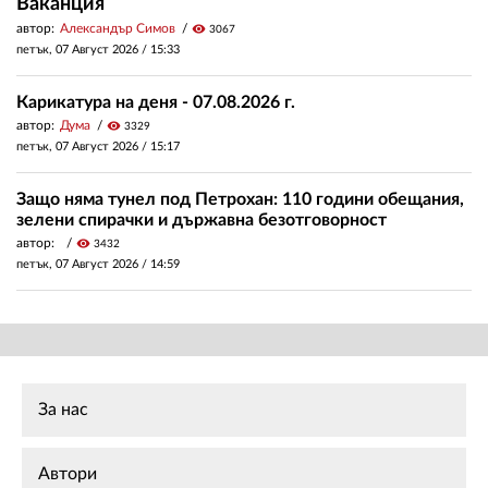
Ваканция
автор:
Александър Симов
visibility
3067
петък, 07 Август 2026 /
15:33
Карикатура на деня - 07.08.2026 г.
автор:
Дума
visibility
3329
петък, 07 Август 2026 /
15:17
Защо няма тунел под Петрохан: 110 години обещания,
зелени спирачки и държавна безотговорност
автор:
visibility
3432
петък, 07 Август 2026 /
14:59
За нас
Автори