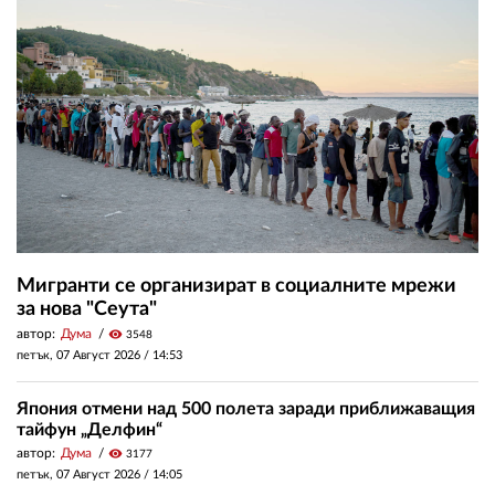
Мигранти се организират в социалните мрежи
за нова "Сеута"
автор:
Дума
visibility
3548
петък, 07 Август 2026 /
14:53
Япония отмени над 500 полета заради приближаващия
тайфун „Делфин“
автор:
Дума
visibility
3177
петък, 07 Август 2026 /
14:05