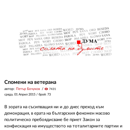
02 975 20 35
Спомени на ветерана
автор:
Петър Бочуков
visibility
7431
сряда, 01 Април 2015
/ брой: 73
В зората на съсипващия ни и до днес преход към
демокрация, в ерата на българския феномен масово
политическо пребоядисване бе приет Закон за
конфискация на имуществото на тоталитарните партии и