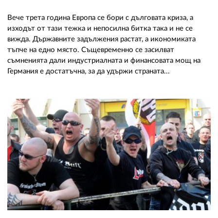
Вече трета година Европа се бори с дълговата криза, а
изходът от тази тежка и непосилна битка така и не се
вижда. Държавните задължения растат, а икономиката
тъпче на едно място. Същевременно се засилват
съмненията дали индустриалната и финансовата мощ на
Германия е достатъчна, за да удържи страната...