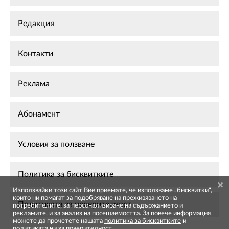
Редакция
Контакти
Реклама
Абонамент
Условия за ползване
Политика за бисквитките
Използвайки този сайт Вие приемате, че използваме „бисквитки",
които ни помагат за подобряване на преживяването на
Политиката за поверителност
потребителите, за персонализиране на съдържанието и
рекламите, и за анализ на посещаемостта. За повече информация
можете да прочетете нашата
политика за бисквитките
и
политиката ни за поверителност
.