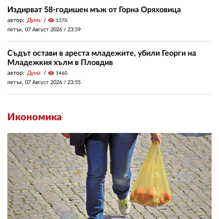
Издирват 58-годишен мъж от Горна Оряховица
автор:
Дума
visibility
1370
петък, 07 Август 2026 /
23:59
Съдът остави в ареста младежите, убили Георги на
Младежкия хълм в Пловдив
автор:
Дума
visibility
1460
петък, 07 Август 2026 /
23:55
Икономика