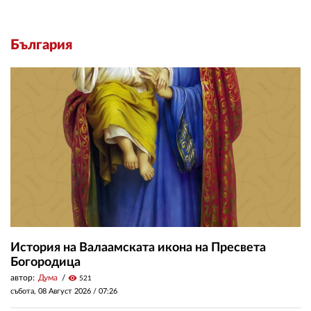
България
История на Валаамската икона на Пресвета
Богородица
автор:
Дума
visibility
521
събота, 08 Август 2026 /
07:26