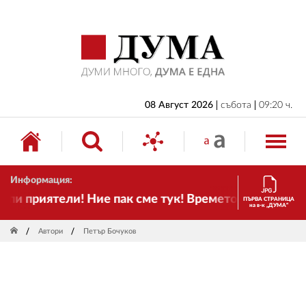
НАЧАЛО
БЪЛГАРИЯ
ИКОНОМИКА
ИЗБОРИ
08 Август 2026
събота
09:20 ч.
СВЯТ
ОБЩЕСТВО
Информация:
КУЛТУРА
приятели! Ние пак сме тук! Времето се променя и н
ПЪРВА СТРАНИЦА
на в-к „ДУМА“
ЖИВОТ
Автори
Петър Бочуков
СПОРТ
ПРИЛОЖЕНИЯ
ДРУГИ