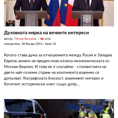
Духовната мярка на вечните интереси
автор:
Петър Бочуков
visibility
6450
понеделник, 28 Януари 2013
/ брой: 22
Когато става дума за отношенията между Русия и Западна
Европа, винаги на преден план излиза икономическата ос
Москва-Берлин. И това не е случайно - стопанствата на
двете най-големи страни на континента взаимно се
допълват. Географската близост, взаимният интерес и
богатият исторически опит също допр...