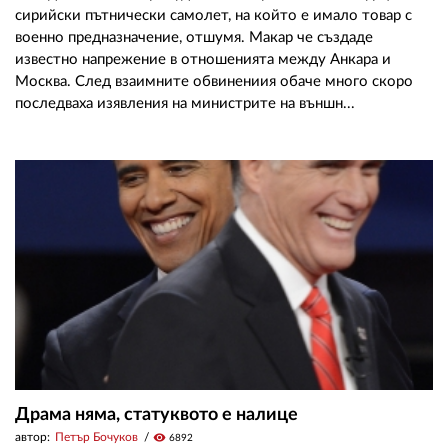
сирийски пътнически самолет, на който е имало товар с
военно предназначение, отшумя. Макар че създаде
известно напрежение в отношенията между Анкара и
Москва. След взаимните обвинениия обаче много скоро
последваха изявления на министрите на външн...
Драма няма, статуквото е налице
автор:
Петър Бочуков
visibility
6892