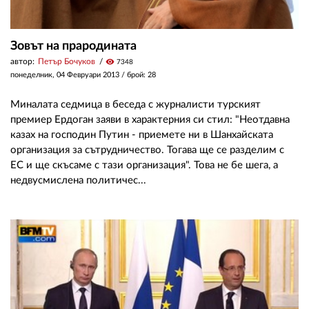
Зовът на прародината
автор:
Петър Бочуков
visibility
7348
понеделник, 04 Февруари 2013
/ брой: 28
Миналата седмица в беседа с журналисти турският
премиер Ердоган заяви в характерния си стил: "Неотдавна
казах на господин Путин - приемете ни в Шанхайската
организация за сътрудничество. Тогава ще се разделим с
ЕС и ще скъсаме с тази организация". Това не бе шега, а
недвусмислена политичес...