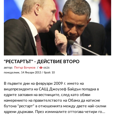
"РЕСТАРТЪТ" - ДЕЙСТВИЕ ВТОРО
автор:
Петър Бочуков
visibility
6626
понеделник, 14 Януари 2013
/ брой: 10
В първите дни на февруари 2009 г. името на
вицепрезидента на САЩ Джоузеф Байдън попадна в
едрите заглавия на вестниците, след като обяви
намерението на правителството на Обама да натисне
бутона "рестарт" в отношенията между двете най-силни
ядрени държави. През изминалите оттогава четири го...