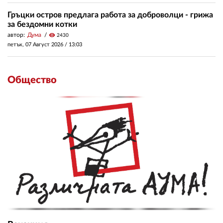
Гръцки остров предлага работа за доброволци - грижа
за бездомни котки
автор:
Дума
visibility
2430
петък, 07 Август 2026 /
13:03
Общество