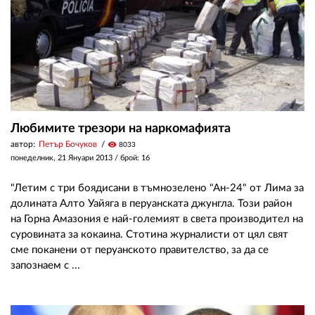
Любимите трезори на наркомафията
автор:
Петър Бочуков
visibility
8033
понеделник, 21 Януари 2013
/ брой: 16
"Летим с три боядисани в тъмнозелено "Ан-24" от Лима за
долината Алто Уайяга в перуанската джунгла. Този район
на Горна Амазония е най-големият в света производител на
суровината за кокаина. Стотина журналисти от цял свят
сме поканени от перуанското правителство, за да се
запознаем с ...