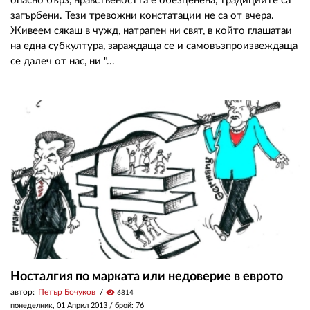
опасно бърз, нравствеността е обeзценена, традициите са
загърбени. Тези тревожни констатации не са от вчера.
Живеем сякаш в чужд, натрапен ни свят, в който глашатаи
на една субкултура, зараждаща се и самовъзпроизвеждаща
се далеч от нас, ни "...
Носталгия по марката или недоверие в еврото
автор:
Петър Бочуков
visibility
6814
понеделник, 01 Април 2013
/ брой: 76