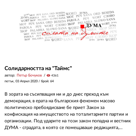
ЗА НАС
АВТОРИ
РЕДАКЦИЯ
КОНТАКТИ
РЕКЛАМА
Солидарността на "Таймс"
автор:
Петър Бочуков
visibility
4361
АБОНАМЕНТ
петък, 03 Април 2020
/ брой: 64
УСЛОВИЯ ЗА ПОЛЗВАНЕ
В зората на съсипващия ни и до днес преход към
ПОЛИТИКА ЗА БИСКВИТКИТЕ
демокрация, в ерата на българския феномен масово
политическо пребоядисване бе приет Закон за
ПОЛИТИКАТА ЗА
конфискация на имуществото на тоталитарните партии и
ПОВЕРИТЕЛНОСТ
организации. Под ударите на този закон попадна и вестник
ДУМА - сградата, в която се помещаваше редакцията,...