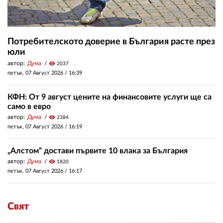
Потребителското доверие в България расте през
юли
автор:
Дума
visibility
2037
петък, 07 Август 2026 /
16:39
КФН: От 9 август цените на финансовите услуги ще са
само в евро
автор:
Дума
visibility
2384
петък, 07 Август 2026 /
16:19
„Алстом“ достави първите 10 влака за България
автор:
Дума
visibility
1820
петък, 07 Август 2026 /
16:17
Свят