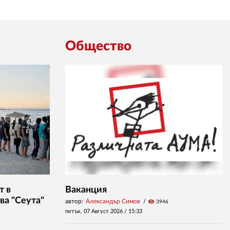
Общество
т в
Ваканция
ва "Сеута"
автор:
Александър Симов
visibility
3946
петък, 07 Август 2026 /
15:33