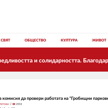
СВЯТ
ОБЩЕСТВО
КУЛТУРА
ЖИВОТ
ивостта и солидарността. Благодарим 
а комисия да провери работата на "Гробищни парков
летова
visibility
2553