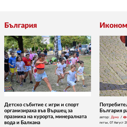
България
Иконом
Детско събитие с игри и спорт
Потребител
организираха във Вършец за
България р
празника на курорта, минералната
автор:
Дума
visibility
вода и Балкана
петък, 07 Август 2