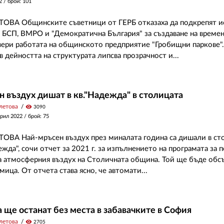
2
/ брой: 101
ОВА Общинските съветници от ГЕРБ отказаха да подкрепят ис
 БСП, ВМРО и "Демократична България" за създаване на времен
вери работата на общинското предприятие "Гробищни паркове"
 дейността на структурата липсва прозрачност и...
 въздух дишат в кв."Надежда" в столицата
летова
visibility
3090
прил 2022
/ брой: 75
ОВА Най-мръсен въздух през миналата година са дишали в ст
ежда", сочи отчет за 2021 г. за изпълнението на програмата за 
а атмосферния въздух на Столичната община. Той ще бъде обс
мица. От отчета става ясно, че автомати...
а ще останат без места в забавачките в София
летова
visibility
2705