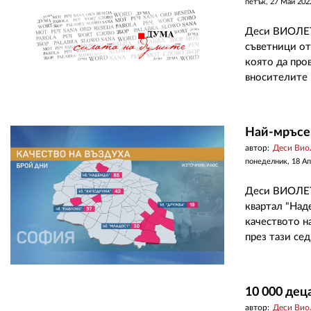
петък, 27 Май 202
Деси ВИОЛЕТ
съветници от
която да про
вносителите в
Най-мръсен
автор:
Деси Вио
понеделник, 18 А
Деси ВИОЛЕТ
квартал "Над
качеството н
през тази сед
10 000 дец
автор:
Деси Вио