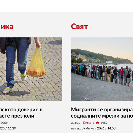
ика
Свят
ското доверие в
Мигранти се организира
асте през юли
социалните мрежи за но
автор:
Дума
visibility
3059
4482
026 /
16:39
петък, 07 Август 2026 /
14:53