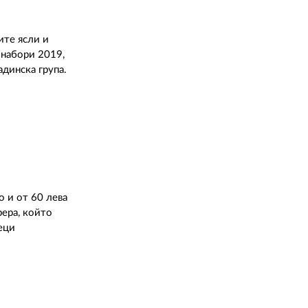
02 975 20 35
ите ясли и
 набори 2019,
адинска група.
 и от 60 лева
рера, който
еци