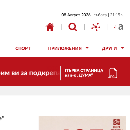
НАЧАЛО
08 Август 2026
събота
21:15 ч.
БЪЛГАРИЯ
ИКОНОМИКА
ИЗБОРИ
СПОРТ
ПРИЛОЖЕНИЯ
ДРУГИ
СВЯТ
ОБЩЕСТВО
ПЪРВА СТРАНИЦА
ви за подкрепата!
Скъпи приятел
на в-к „ДУМА“
КУЛТУРА
ЖИВОТ
СПОРТ
ПРИЛОЖЕНИЯ
е"
ДРУГИ