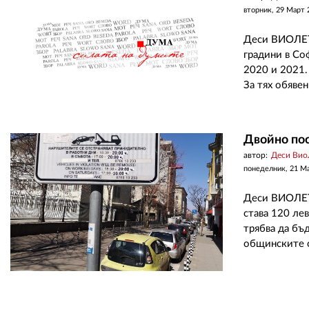
вторник, 29 Март 
Деси ВИОЛЕТО
градини в Соф
2020 и 2021. 
За тях обявен
Двойно пос
автор:
Деси Вио
понеделник, 21 М
Деси ВИОЛЕТО
става 120 ле
трябва да бъ
общинските с