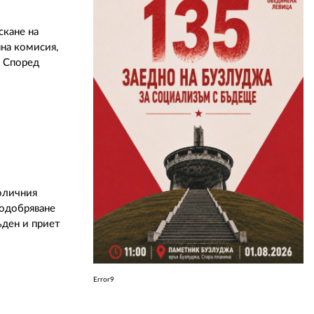
кане на
ЗА НАС
на комисия,
. Според
АВТОРИ
РЕДАКЦИЯ
КОНТАКТИ
РЕКЛАМА
АБОНАМЕНТ
оличния
УСЛОВИЯ ЗА ПОЛЗВАНЕ
подобряване
ъден и приет
ПОЛИТИКА ЗА БИСКВИТКИТЕ
ПОЛИТИКАТА ЗА
ПОВЕРИТЕЛНОСТ
Error9