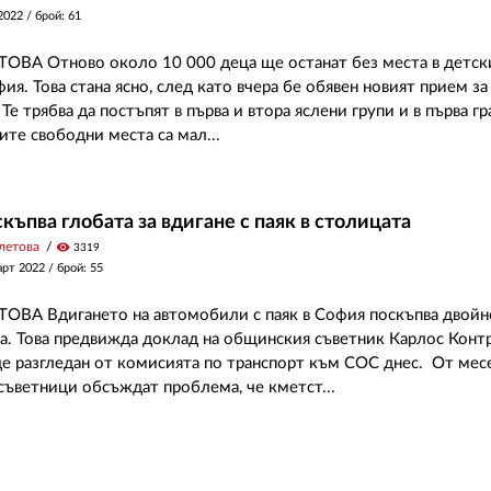
2022
/ брой: 61
ВА Отново около 10 000 деца ще останат без места в детск
ия. Това стана ясно, след като вчера бе обявен новият прием за
Те трябва да постъпят в първа и втора яслени групи и в първа гр
ите свободни места са мал...
къпва глобата за вдигане с паяк в столицата
летова
visibility
3319
арт 2022
/ брой: 55
ВА Вдигането на автомобили с паяк в София поскъпва двойно
ва. Това предвижда доклад на общинския съветник Карлос Конт
де разгледан от комисията по транспорт към СОС днес. От мес
ъветници обсъждат проблема, че кметст...