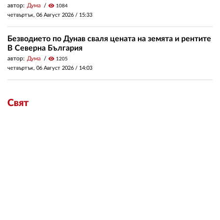
автор:
Дума
visibility
1084
четвъртък, 06 Август 2026 /
15:33
Безводието по Дунав сваля цената на земята и рентите
В Северна България
автор:
Дума
visibility
1205
четвъртък, 06 Август 2026 /
14:03
Свят