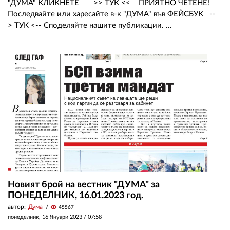
"ДУМА" КЛИКНЕТЕ >> ТУК << ПРИЯТНО ЧЕТЕНЕ!
Последвайте или харесайте в-к "ДУМА" във ФЕЙСБУК --
> ТУК <-- Споделяйте нашите публикации. ...
Новият брой на вестник "ДУМА" за
ПОНЕДЕЛНИК, 16.01.2023 год.
автор:
Дума
visibility
45567
понеделник, 16 Януари 2023 /
07:58