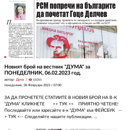
ЗА НАС
АВТОРИ
РЕДАКЦИЯ
КОНТАКТИ
РЕКЛАМА
Новият брой на вестник "ДУМА" за
ПОНЕДЕЛНИК, 06.02.2023 год.
АБОНАМЕНТ
автор:
Дума
visibility
51055
УСЛОВИЯ ЗА ПОЛЗВАНЕ
понеделник, 06 Февруари 2023 /
07:00
ПОЛИТИКА ЗА БИСКВИТКИТЕ
ЗА ДА ПРОЧЕТЕТЕ СТАТИИТЕ В НОВИЯ БРОЙ НА В-К
"ДУМА" КЛИКНЕТЕ >> ТУК << ПРИЯТНО ЧЕТЕНЕ!
ПОЛИТИКАТА ЗА
Последвайте или харесайте в-к "ДУМА" във ФЕЙСБУК --
ПОВЕРИТЕЛНОСТ
> ТУК <-- Споделяйте нашите публикации. ...