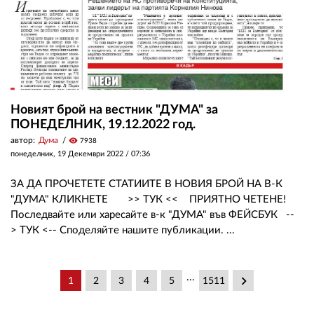
Новият брой на вестник "ДУМА" за
ПОНЕДЕЛНИК, 19.12.2022 год.
автор:
Дума
visibility
7938
понеделник, 19 Декември 2022 /
07:36
ЗА ДА ПРОЧЕТЕТЕ СТАТИИТЕ В НОВИЯ БРОЙ НА В-К
"ДУМА" КЛИКНЕТЕ >> ТУК << ПРИЯТНО ЧЕТЕНЕ!
Последвайте или харесайте в-к "ДУМА" във ФЕЙСБУК --
> ТУК <-- Споделяйте нашите публикации. ...
...
keyboard_arrow_right
1
2
3
4
5
1511