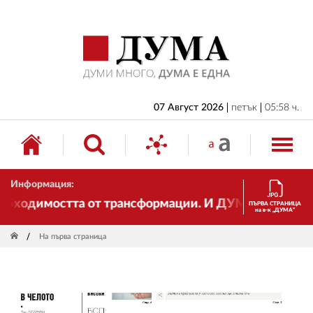
НАЧАЛО
БЪЛГАРИЯ
ИКОНОМИКА
ИЗБОРИ
07 Август 2026
петък
05:58 ч.
СВЯТ
ОБЩЕСТВО
Информация:
КУЛТУРА
ходимостта от трансформации. И ДУМА се променя и 
ПЪРВА СТРАНИЦА
на в-к „ДУМА“
ЖИВОТ
На първа страница
СПОРТ
ПРИЛОЖЕНИЯ
ДРУГИ