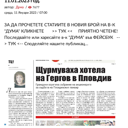
11.01.2023 год.
автор:
Дума
visibility
7677
сряда, 11 Януари 2023 /
07:00
ЗА ДА ПРОЧЕТЕТЕ СТАТИИТЕ В НОВИЯ БРОЙ НА В-К
"ДУМА" КЛИКНЕТЕ >> ТУК << ПРИЯТНО ЧЕТЕНЕ!
Последвайте или харесайте в-к "ДУМА" във ФЕЙСБУК --
> ТУК <-- Споделяйте нашите публикац...