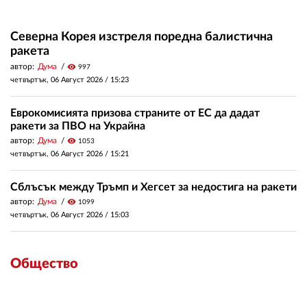
Северна Корея изстреля поредна балистична
ракета
автор:
Дума
visibility
997
четвъртък, 06 Август 2026 /
15:23
Еврокомисията призова страните от ЕС да дадат
ракети за ПВО на Украйна
автор:
Дума
visibility
1053
четвъртък, 06 Август 2026 /
15:21
Сблъсък между Тръмп и Хегсет за недостига на ракети
автор:
Дума
visibility
1099
четвъртък, 06 Август 2026 /
15:03
Общество