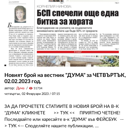
02 975 20 35
Новият брой на вестник "ДУМА" за ЧЕТВЪРТЪК,
02.02.2023 год.
автор:
Дума
visibility
51734
четвъртък, 02 Февруари 2023 /
07:15
ЗА ДА ПРОЧЕТЕТЕ СТАТИИТЕ В НОВИЯ БРОЙ НА В-К
"ДУМА" КЛИКНЕТЕ >> ТУК << ПРИЯТНО ЧЕТЕНЕ!
Последвайте или харесайте в-к "ДУМА" във ФЕЙСБУК --
> ТУК <-- Споделяйте нашите публикации. ...