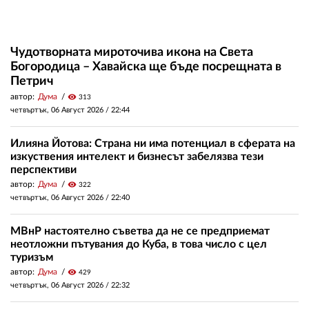
Чудотворната мироточива икона на Света
Богородица – Хавайска ще бъде посрещната в
Петрич
автор:
Дума
visibility
313
четвъртък, 06 Август 2026 /
22:44
Илияна Йотова: Страна ни има потенциал в сферата на
изкуствения интелект и бизнесът забелязва тези
перспективи
автор:
Дума
visibility
322
четвъртък, 06 Август 2026 /
22:40
МВнР настоятелно съветва да не се предприемат
неотложни пътувания до Куба, в това число с цел
туризъм
автор:
Дума
visibility
429
четвъртък, 06 Август 2026 /
22:32