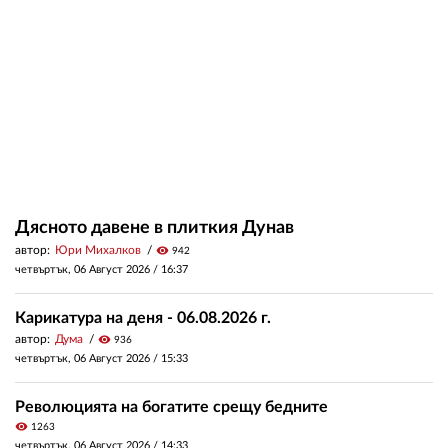
Дясното давене в плиткия Дунав
автор:
Юри Михалков
visibility
942
четвъртък, 06 Август 2026 /
16:37
Карикатура на деня - 06.08.2026 г.
автор:
Дума
visibility
936
четвъртък, 06 Август 2026 /
15:33
Революцията на богатите срещу бедните
visibility
1263
четвъртък, 06 Август 2026 /
14:33