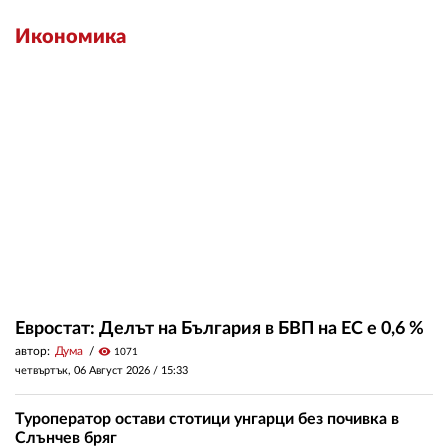
Икономика
Евростат: Делът на България в БВП на ЕС е 0,6 %
автор:
Дума
visibility
1071
четвъртък, 06 Август 2026 /
15:33
Туроператор остави стотици унгарци без почивка в
Слънчев бряг