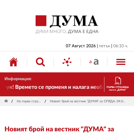
НАЧАЛО
БЪЛГАРИЯ
ИКОНОМИКА
ИЗБОРИ
07 Август 2026
петък
06:10 ч.
СВЯТ
ОБЩЕСТВО
Информация:
КУЛТУРА
тук! Времето се променя и налага необходимостта от
ПЪРВА СТРАНИЦА
на в-к „ДУМА“
ЖИВОТ
На първа страница
Новият брой на вестник "ДУМА" за СРЯДА, 04.01.2023 год.
СПОРТ
ПРИЛОЖЕНИЯ
Новият брой на вестник "ДУМА" за
ДРУГИ