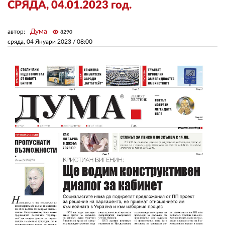
СРЯДА, 04.01.2023 год.
ЗА НАС
Дума
автор:
visibility
8290
сряда, 04 Януари 2023 /
08:00
АВТОРИ
РЕДАКЦИЯ
КОНТАКТИ
РЕКЛАМА
АБОНАМЕНТ
УСЛОВИЯ ЗА ПОЛЗВАНЕ
ПОЛИТИКА ЗА БИСКВИТКИТЕ
ПОЛИТИКАТА ЗА
ПОВЕРИТЕЛНОСТ