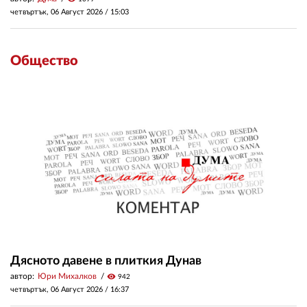
четвъртък, 06 Август 2026 /
15:03
Общество
Дясното давене в плиткия Дунав
автор:
Юри Михалков
visibility
942
четвъртък, 06 Август 2026 /
16:37