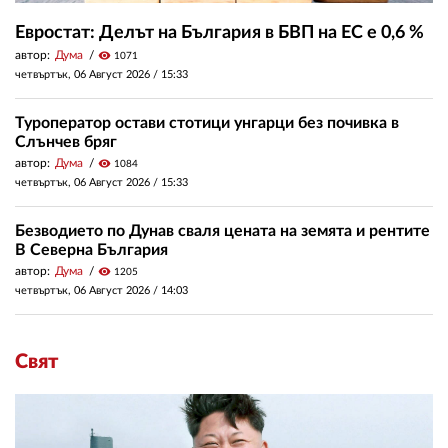
Евростат: Делът на България в БВП на ЕС е 0,6 %
автор:
Дума
visibility
1071
четвъртък, 06 Август 2026 /
15:33
Туроператор остави стотици унгарци без почивка в
Слънчев бряг
автор:
Дума
visibility
1084
четвъртък, 06 Август 2026 /
15:33
Безводието по Дунав сваля цената на земята и рентите
В Северна България
автор:
Дума
visibility
1205
четвъртък, 06 Август 2026 /
14:03
Свят