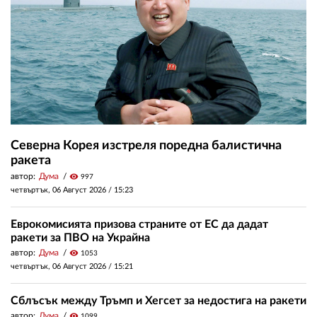
Северна Корея изстреля поредна балистична
ракета
автор:
Дума
visibility
997
четвъртък, 06 Август 2026 /
15:23
Еврокомисията призова страните от ЕС да дадат
ракети за ПВО на Украйна
автор:
Дума
visibility
1053
четвъртък, 06 Август 2026 /
15:21
Сблъсък между Тръмп и Хегсет за недостига на ракети
автор:
Дума
visibility
1099