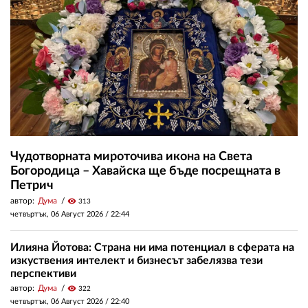
Чудотворната мироточива икона на Света
Богородица – Хавайска ще бъде посрещната в
Петрич
автор:
Дума
visibility
313
четвъртък, 06 Август 2026 /
22:44
Илияна Йотова: Страна ни има потенциал в сферата на
изкуствения интелект и бизнесът забелязва тези
перспективи
автор:
Дума
visibility
322
четвъртък, 06 Август 2026 /
22:40