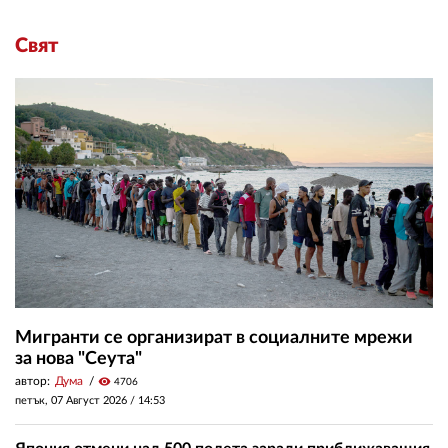
Свят
Мигранти се организират в социалните мрежи
за нова "Сеута"
автор:
Дума
visibility
4706
петък, 07 Август 2026 /
14:53