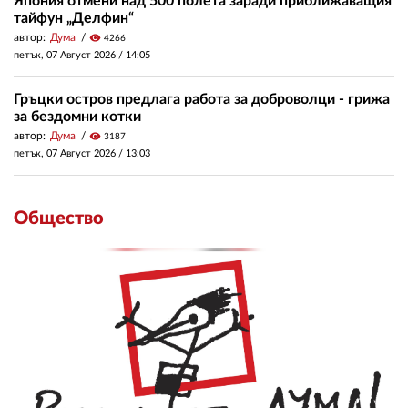
Япония отмени над 500 полета заради приближаващия
тайфун „Делфин“
автор:
Дума
visibility
4266
петък, 07 Август 2026 /
14:05
Гръцки остров предлага работа за доброволци - грижа
за бездомни котки
автор:
Дума
visibility
3187
петък, 07 Август 2026 /
13:03
Общество