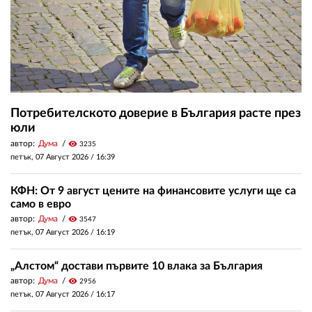
Потребителското доверие в България расте през
юли
автор:
Дума
visibility
3235
петък, 07 Август 2026 /
16:39
КФН: От 9 август цените на финансовите услуги ще са
само в евро
автор:
Дума
visibility
3547
петък, 07 Август 2026 /
16:19
„Алстом“ достави първите 10 влака за България
автор:
Дума
visibility
2956
петък, 07 Август 2026 /
16:17