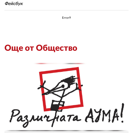
Фейсбук
Error9
Още от Общество