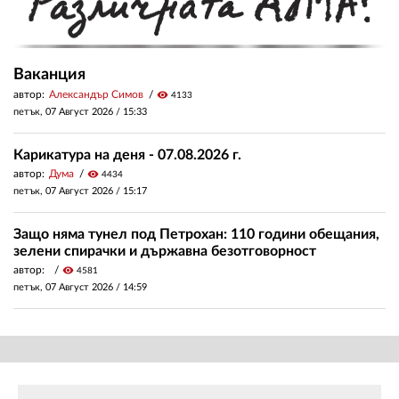
Ваканция
автор:
Александър Симов
visibility
4133
петък, 07 Август 2026 /
15:33
Карикатура на деня - 07.08.2026 г.
автор:
Дума
visibility
4434
петък, 07 Август 2026 /
15:17
Защо няма тунел под Петрохан: 110 години обещания,
зелени спирачки и държавна безотговорност
автор:
visibility
4581
петък, 07 Август 2026 /
14:59