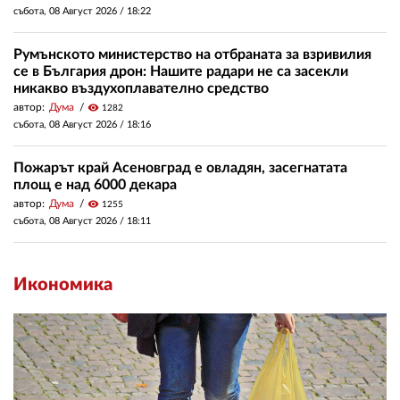
събота, 08 Август 2026 /
18:22
Румънското министерство на отбраната за взривилия
се в България дрон: Нашите радари не са засекли
никакво въздухоплавателно средство
автор:
Дума
visibility
1282
събота, 08 Август 2026 /
18:16
Пожарът край Асеновград е овладян, засегнатата
площ е над 6000 декара
автор:
Дума
visibility
1255
събота, 08 Август 2026 /
18:11
Икономика