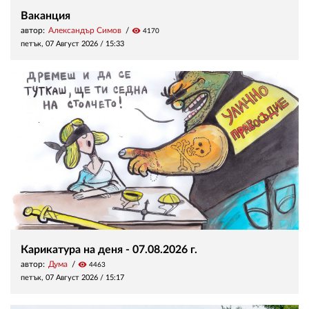
Ваканция
автор:
Александър Симов
visibility
4170
петък, 07 Август 2026 /
15:33
Карикатура на деня - 07.08.2026 г.
автор:
Дума
visibility
4463
петък, 07 Август 2026 /
15:17