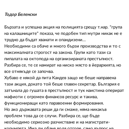
02 975 20 35
Тодор Беленски
Бързата и успешна акция на полицията срещу т.нар. "група
на калашниците" показа, че подобен тип мутри никак не е
трудно да бъдат хванати и опандизени...
Необходими са обаче и много бързи производства и то с
максималната строгост на закона. Групи като тази са
пипалата на октопода на организираната престъпност.
Разбира се, те се намират на ниско място в йерархията, но
все отнякъде се започва.
Хубаво е някой да пита Кандев защо не беше направена
тази акция, докато той беше главен секретар. България е
затънала до гушата в престъпност и тук наистина оперират
мафиоти с огромен финансов ресурс и такива,
функциониращи като паравоенни формирования.
Но ако държавата реши да ги смаже, няма никакъв
проблем това да се случи. Разбира се, ще бъде
необходимо сериозно разчистване и на магистрати-
корумпета. Има ли обаче воля отгоре, само въпрос на