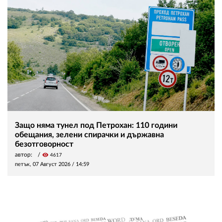
Защо няма тунел под Петрохан: 110 години
обещания, зелени спирачки и държавна
безотговорност
автор:
visibility
4617
петък, 07 Август 2026 /
14:59