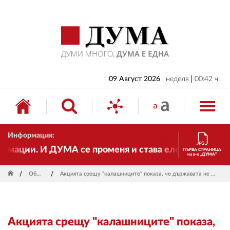
НАЧАЛО
БЪЛГАРИЯ
ИКОНОМИКА
ИЗБОРИ
09 Август 2026
неделя
00:42 ч.
СВЯТ
ОБЩЕСТВО
Информация:
КУЛТУРА
ации. И ДУМА се променя и става електронно издани
ПЪРВА СТРАНИЦА
на в-к „ДУМА“
ЖИВОТ
Общество
Акцията срещу "калашниците" показа, че държавата не е безсилна да се справи с мутрите
СПОРТ
ПРИЛОЖЕНИЯ
Акцията срещу "калашниците" показа,
ДРУГИ