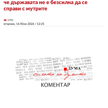
че държавата не е безсилна да се
справи с мутрите
ЗА НАС
visibility
5792
АВТОРИ
вторник, 16 Юни 2026 /
12:25
РЕДАКЦИЯ
КОНТАКТИ
РЕКЛАМА
АБОНАМЕНТ
УСЛОВИЯ ЗА ПОЛЗВАНЕ
ПОЛИТИКА ЗА БИСКВИТКИТЕ
ПОЛИТИКАТА ЗА
ПОВЕРИТЕЛНОСТ