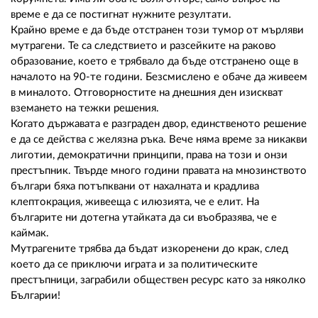
време е да се постигнат нужните резултати.
Крайно време е да бъде отстранен този тумор от мърляви
мутрагени. Те са следствието и разсейките на раково
образование, което е трябвало да бъде отстранено още в
началото на 90-те години. Безсмислено е обаче да живеем
в миналото. Отговорностите на днешния ден изискват
вземането на тежки решения.
Когато държавата е разграден двор, единственото решение
е да се действа с желязна ръка. Вече няма време за никакви
лиготии, демократични принципи, права на този и онзи
престъпник. Твърде много години правата на мнозинството
българи бяха потъпквани от нахалната и крадлива
клептокрация, живееща с илюзията, че е елит. На
българите ни дотегна утайката да си въобразява, че е
каймак.
Мутрагените трябва да бъдат изкоренени до крак, след
което да се приключи играта и за политическите
престъпници, заграбили обществен ресурс като за няколко
Българии!