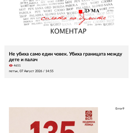
Не убиха само един човек. Убиха границата между
дете и палач
visibility
4651
петък, 07 Август 2026 /
14:55
Error9