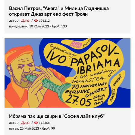
Васил Петров, "Акага" и Милица Гладнишка
откриват Джаз арт еко фест Троян
автор:
Дума
visibility
106212
понеделник, 10 Юли 2023
/ брой: 130
Ибряма пак ще свири в "София лайв клуб"
автор:
Дума
visibility
113368
петък, 26 Май 2023
/ брой: 99