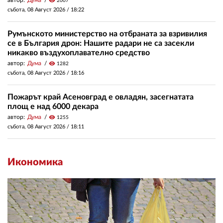
visibility
2007
събота, 08 Август 2026 /
18:22
Румънското министерство на отбраната за взривилия
се в България дрон: Нашите радари не са засекли
никакво въздухоплавателно средство
автор:
Дума
visibility
1282
събота, 08 Август 2026 /
18:16
Пожарът край Асеновград е овладян, засегнатата
площ е над 6000 декара
автор:
Дума
visibility
1255
събота, 08 Август 2026 /
18:11
Икономика