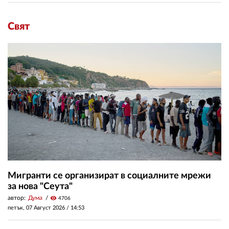
Свят
Мигранти се организират в социалните мрежи
за нова "Сеута"
автор:
Дума
visibility
4706
петък, 07 Август 2026 /
14:53