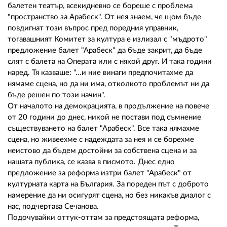
балетен театър, всекидневно се бореше с проблема
"пространство за Арабеск". От нея знаем, че щом бъде
повдигнат този въпрос пред поредния управник,
тогавашният Комитет за култура е излизал с "мъдрото"
предложение балет "Арабеск" да бъде закрит, да бъде
слят с балета на Операта или с някой друг. И така години
наред. Тя казваше: "...и ние винаги предпочитахме да
нямаме сцена, но да ни има, отколкото проблемът ни да
бъде решен по този начин".
От началото на демокрацията, в продължение на повече
от 20 години до днес, никой не постави под съмнение
съществуването на балет "Арабеск". Все така нямахме
сцена, но живеехме с надеждата за нея и се борехме
неистово да бъдем достойни за собствена сцена и за
нашата публика, се казва в писмото. Днес едно
предложение за реформа изтри балет "Арабеск" от
културната карта на България. За пореден път с доброто
намерение да ни осигурят сцена, но без никакъв диалог с
нас, подчертава Сечанова.
Подочувайки оттук-оттам за предстоящата реформа,