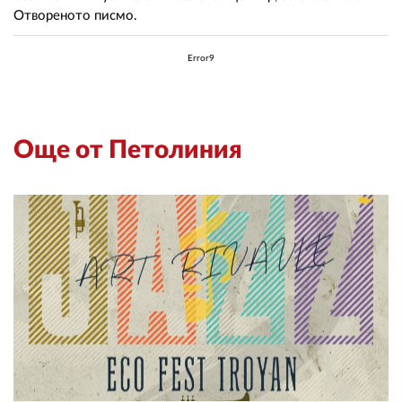
Отвореното писмо.
Error9
Още от Петолиния