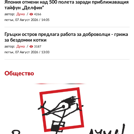
Япония отмени над 500 полета заради приближаващия
тайфун „Делфин“
автор:
Дума
visibility
4266
петък, 07 Август 2026 /
14:05
Гръцки остров предлага работа за доброволци - грижа
за бездомни котки
автор:
Дума
visibility
3187
петък, 07 Август 2026 /
13:03
Общество