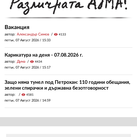
Ваканция
автор:
Александър Симов
visibility
4133
петък, 07 Август 2026 /
15:33
Карикатура на деня - 07.08.2026 г.
автор:
Дума
visibility
4434
петък, 07 Август 2026 /
15:17
Защо няма тунел под Петрохан: 110 години обещания,
зелени спирачки и държавна безотговорност
автор:
visibility
4581
петък, 07 Август 2026 /
14:59