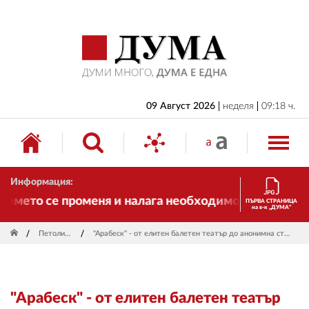
НАЧАЛО
БЪЛГАРИЯ
ИКОНОМИКА
ИЗБОРИ
09 Август 2026
неделя
09:18 ч.
СВЯТ
ОБЩЕСТВО
Информация:
КУЛТУРА
мето се променя и налага необходимостта от трансф
ПЪРВА СТРАНИЦА
на в-к „ДУМА“
ЖИВОТ
Петолиния
"Арабеск" - от елитен балетен театър до анонимна структура
СПОРТ
ПРИЛОЖЕНИЯ
"Арабеск" - от елитен балетен театър
ДРУГИ