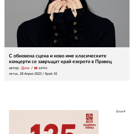
С обновенa сцена и ново име класическите
концерти се завръщат край езерото в Правец
автор:
Дума
visibility
66941
петък, 28 Април 2023
/ брой: 81
Error9