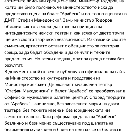
артистите поискали среща със зам.-министър Тодоров, на
която им било пояснено, че министерството иска да
предостави сцена на балет "Арабеск" и по-точно сцената на
ДМТ "Стефан Македонски". Зам.-министър Тодоров
обяснил как това може да стане на принципа на
интендантските немски театри и как всяка от двете трупи
ще има своята творческа независимост. Изказвайки своите
съмнения, артистите остават с обещанието за повторна
среща, за да бъдат обсъдени и да се чуят и техните
предложения. Но всеки следващ опит за среща остава без
резултат.
В документа, който вече е публикуван официално на сайта
на Министерство на културата и представен на
Министерския съвет, Държавният музикален театър
"Стефан Македонски" и балет "Арабеск" се преобразуват в
Софийски музикален и балетен център". Според творците
от "Арабеск" - анонимно, без запазените марки на двата
театъра, без техните имена и без юридическата им
самостоятелност. Тази реформа предлага на "Арабеск"
безлично и безименно съществуване под шапката на
безименния музикален и балетен център, се отбелязва в