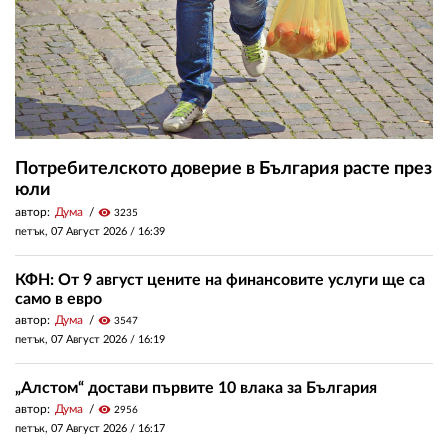
Потребителското доверие в България расте през
юли
автор:
Дума
visibility
3235
петък, 07 Август 2026 /
16:39
КФН: От 9 август цените на финансовите услуги ще са
само в евро
автор:
Дума
visibility
3547
петък, 07 Август 2026 /
16:19
„Алстом“ достави първите 10 влака за България
автор:
Дума
visibility
2956
петък, 07 Август 2026 /
16:17