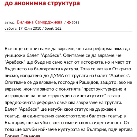
до анонимна структура
ЗА НАС
Вилиана Семерджиева
автор:
visibility
5081
АВТОРИ
събота, 17 Юли 2010
/ брой: 162
РЕДАКЦИЯ
Все още се опитваме да вярваме, че тази реформа няма да
КОНТАКТИ
унищожи балет "Арабеск". Опитваме се да вярваме, че
"Арабеск" ще бъде не само част от историята, но и част от
РЕКЛАМА
бъдещето на българската култура. Това се казва в Открито
писмо, изпратено до ДУМА от трупата на балет "Арабеск".
АБОНАМЕНТ
Опитваме сe да вярваме, господин Рашидов, защото, ако не
вярваме, жонглирането с понятията "преструктуриране и
УСЛОВИЯ ЗА ПОЛЗВАНЕ
изграждане на нови структури на институтите" в така
ПОЛИТИКА ЗА БИСКВИТКИТЕ
предложената реформа означава закриване на трупатa.
Балет "Арабеск" ще изгуби своя статус на държавен
ПОЛИТИКАТА ЗА
театър, на единствения самостоятелен балетен театър в
ПОВЕРИТЕЛНОСТ
България, ще загуби своето име и своята идентичност. От
това ще загуби най-вече културата на България, подчертава
Боряна Сечанова.