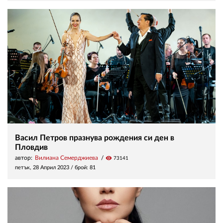
Васил Петров празнува рождения си ден в
Пловдив
автор:
Вилиана Семерджиева
visibility
73141
петък, 28 Април 2023
/ брой: 81