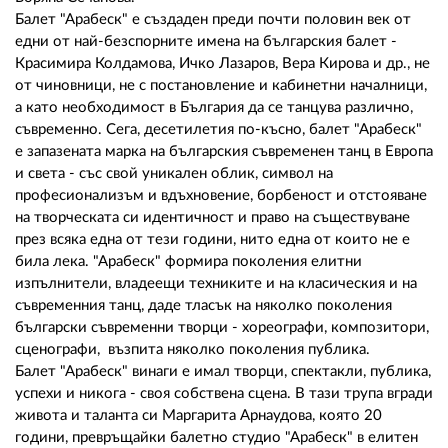
02 975 20 35
Балет "Арабеск" е създаден преди почти половин век от
едни от най-безспорните имена на българския балет -
Красимира Колдамова, Ичко Лазаров, Вера Кирова и др., не
от чиновници, не с постановление и кабинетни началници,
а като необходимост в България да се танцува различно,
съвременно. Сега, десетилетия по-късно, балет "Арабеск"
е запазената марка на българския съвременен танц в Европа
и света - със свой уникален облик, символ на
професионализъм и вдъхновение, борбеност и отстояване
на творческата си идентичност и право на съществуване
през всяка една от тези години, нито една от които не е
била лека. "Арабеск" формира поколения елитни
изпълнители, владеещи техниките и на класическия и на
съвременния танц, даде тласък на няколко поколения
български съвременни творци - хореографи, композитори,
сценографи, възпита няколко поколения публика.
Балет "Арабеск" винаги е имал творци, спектакли, публика,
успехи и никога - своя собствена сцена. В тази трупа вгради
живота и таланта си Маргарита Арнаудова, която 20
години, превръщайки балетно студио "Арабеск" в елитен