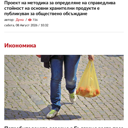
Проект на методика за определяне на справедлива
стойност на основни хранителни продукти е
публикуван за обществено обсъждане
автор:
Дума
visibility
736
събота, 08 Август 2026 /
10:32
Икономика