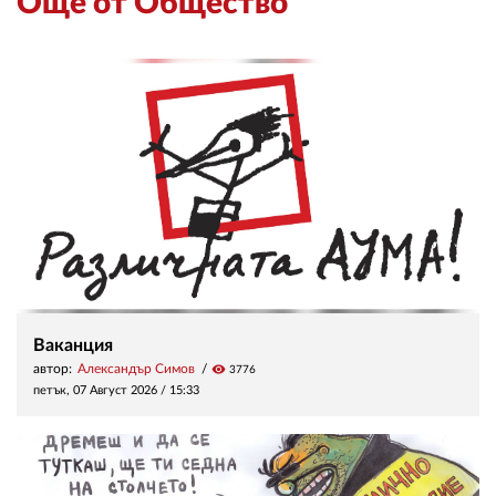
Още от Общество
Ваканция
автор:
Александър Симов
visibility
3776
петък, 07 Август 2026 /
15:33