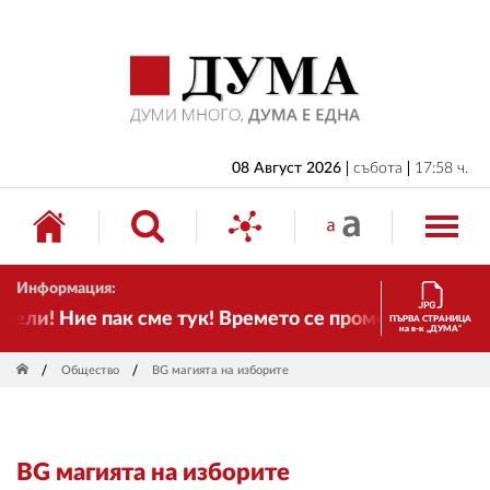
НАЧАЛО
БЪЛГАРИЯ
ИКОНОМИКА
ИЗБОРИ
08 Август 2026
събота
17:58 ч.
СВЯТ
ОБЩЕСТВО
Информация:
КУЛТУРА
ли! Ние пак сме тук! Времето се променя и налага 
ПЪРВА СТРАНИЦА
на в-к „ДУМА“
ЖИВОТ
Общество
BG магията на изборите
СПОРТ
ПРИЛОЖЕНИЯ
BG магията на изборите
ДРУГИ