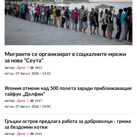
Мигранти се организират в социалните мрежи
за нова "Сеута"
автор:
Дума
visibility
3851
петък, 07 Август 2026 /
14:53
Япония отмени над 500 полета заради приближаващия
тайфун „Делфин“
автор:
Дума
visibility
3497
петък, 07 Август 2026 /
14:05
Гръцки остров предлага работа за доброволци - грижа
за бездомни котки
автор:
Дума
visibility
2645