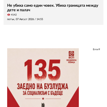
Не убиха само един човек. Убиха границата между
дете и палач
visibility
4142
петък, 07 Август 2026 /
14:55
Error9