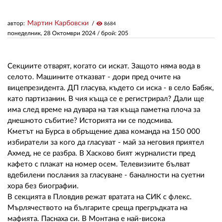
Мартин Карбовски
автор:
visibility
8684
ЗА НАС
понеделник, 28 Октомври 2024
/ брой: 205
АВТОРИ
РЕДАКЦИЯ
Секциите отварят, когато си искат. Защото няма вода в
селото. Машините отказват - дори пред очите на
КОНТАКТИ
вицепрезидента. ДП гласува, където си иска - в село Бабяк,
като партизанин. В чия къща се е регистрирал? Дали ще
РЕКЛАМА
има след време на дувара на тая къща паметна плоча за
днешното събитие? Историята ни се подсмива.
АБОНАМЕНТ
Кметът на Бурса в обръщение дава команда на 150 000
избиратели за кого да гласуват - май за неговия приятел
УСЛОВИЯ ЗА ПОЛЗВАНЕ
Ахмед, не се разбра. В Хасково бият журналисти пред
кафето с плакат на номер осем. Телевизиите бълват
ПОЛИТИКА ЗА БИСКВИТКИТЕ
вдебилени послания за гласуване - баналности на суетни
ПОЛИТИКАТА ЗА
хора без биографии.
ПОВЕРИТЕЛНОСТ
В секцията в Пловдив режат вратата на СИК с флекс.
Мърлячеството на българите среща прегръдката на
мафията. Паснаха си. В Монтана е най-висока