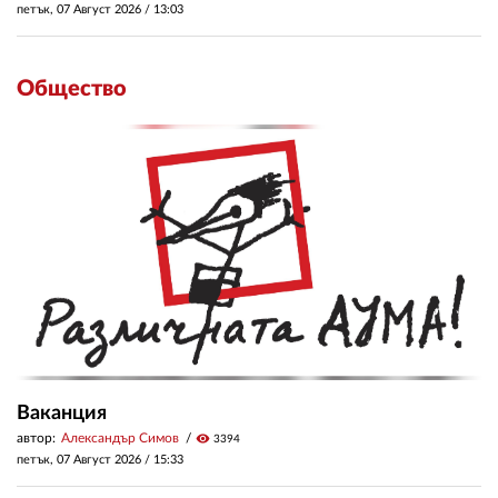
петък, 07 Август 2026 /
13:03
Общество
Ваканция
автор:
Александър Симов
visibility
3394
петък, 07 Август 2026 /
15:33