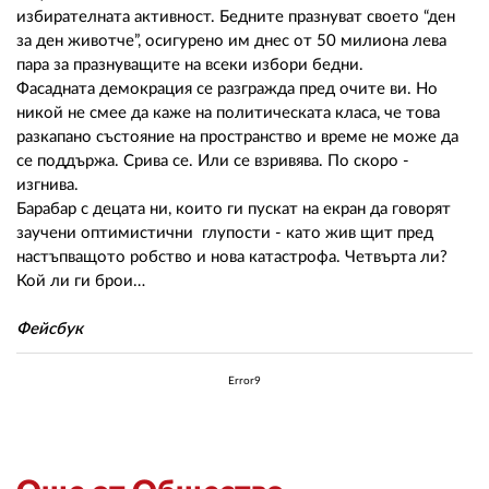
02 975 20 35
избирателната активност. Бедните празнуват своето “ден
за ден животче”, осигурено им днес от 50 милиона лева
пара за празнуващите на всеки избори бедни.
Фасадната демокрация се разгражда пред очите ви. Но
никой не смее да каже на политическата класа, че това
разкапано състояние на пространство и време не може да
се поддържа. Срива се. Или се взривява. По скоро -
изгнива.
Барабар с децата ни, които ги пускат на екран да говорят
заучени оптимистични глупости - като жив щит пред
настъпващото робство и нова катастрофа. Четвърта ли?
Кой ли ги брои…
Фейсбук
Error9