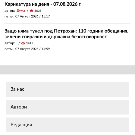
Карикатура на деня - 07.08.2026 г.
автор:
Дума
visibility
3635
петък, 07 Август 2026 /
15:17
Защо няма тунел под Петрохан: 110 години обещания,
зелени спирачки и държавна безотговорност
автор:
visibility
3745
петък, 07 Август 2026 /
14:59
За нас
Автори
Редакция