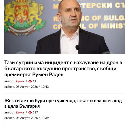
Тази сутрин има инцидент с нахлуване на дрон в
българското въздушно пространство, съобщи
премиерът Румен Радев
автор:
Дума
visibility
17
събота, 08 Август 2026 /
12:43
Жега и летни бури през уикенда, жълт и оранжев код
в цяла България
автор:
Дума
visibility
537
събота, 08 Август 2026 /
10:39