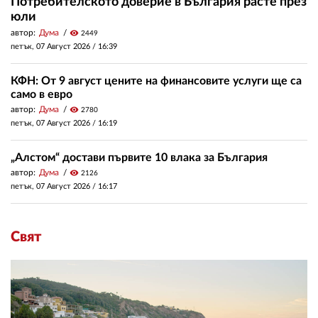
Потребителското доверие в България расте през
юли
автор:
Дума
visibility
2449
петък, 07 Август 2026 /
16:39
КФН: От 9 август цените на финансовите услуги ще са
само в евро
автор:
Дума
visibility
2780
петък, 07 Август 2026 /
16:19
„Алстом“ достави първите 10 влака за България
автор:
Дума
visibility
2126
петък, 07 Август 2026 /
16:17
Свят