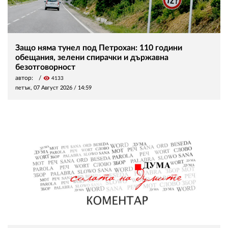
Защо няма тунел под Петрохан: 110 години
обещания, зелени спирачки и държавна
безотговорност
автор:
visibility
4133
петък, 07 Август 2026 /
14:59