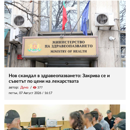
Нов скандал в здравеопазването: Закрива се и
съветът по цени на лекарствата
автор:
Дума
visibility
377
петък, 07 Август 2026 /
16:17