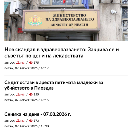
Нов скандал в здравеопазването: Закрива се и
съветът по цени на лекарствата
автор:
Дума
visibility
375
петък, 07 Август 2026 /
16:17
Съдът остави в ареста петимата младежи за
убийството в Пловдив
автор:
Дума
visibility
355
петък, 07 Август 2026 /
16:15
Снимка на деня - 07.08.2026 г.
автор:
Дума
visibility
573
петък, 07 Август 2026 /
15:30