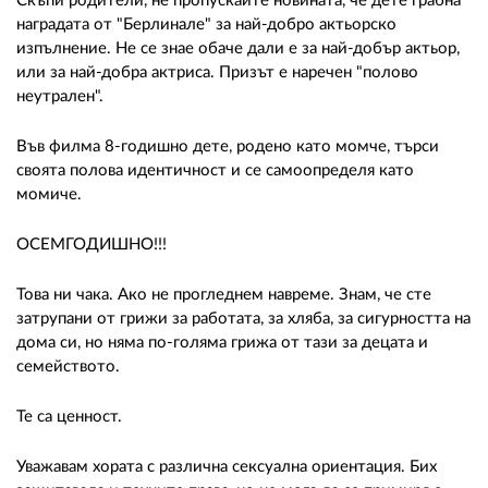
02 975 20 35
Скъпи родители, не пропускайте новината, че дете грабна
наградата от "Берлинале" за най-добро актьорско
изпълнение. Не се знае обаче дали е за най-добър актьор,
или за най-добра актриса. Призът е наречен "полово
неутрален".
Във филма 8-годишно дете, родено като момче, търси
своята полова идентичност и се самоопределя като
момиче.
ОСЕМГОДИШНО!!!
Това ни чака. Ако не прогледнем навреме. Знам, че сте
затрупани от грижи за работата, за хляба, за сигурността на
дома си, но няма по-голяма грижа от тази за децата и
семейството.
Те са ценност.
Уважавам хората с различна сексуална ориентация. Бих