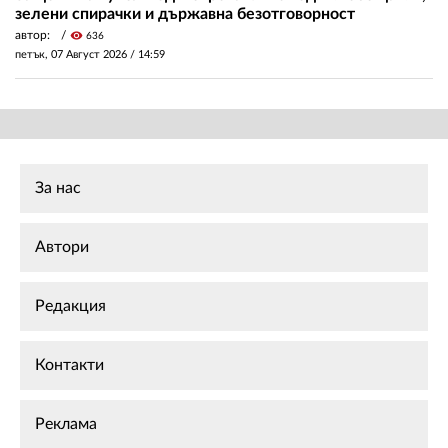
зелени спирачки и държавна безотговорност
автор:
visibility
636
петък, 07 Август 2026 /
14:59
За нас
Автори
Редакция
Контакти
Реклама