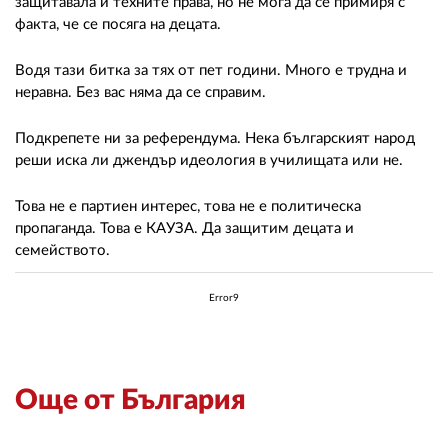
защитавала и техните права, но не мога да се примиря с
факта, че се посяга на децата.
Водя тази битка за тях от пет години. Много е трудна и
неравна. Без вас няма да се справим.
Подкрепете ни за референдума. Нека българският народ
реши иска ли джендър идеология в училищата или не.
Това не е партиен интерес, това не е политическа
пропаганда. Това е КАУЗА. Да защитим децата и
семейството.
Error9
Още от България