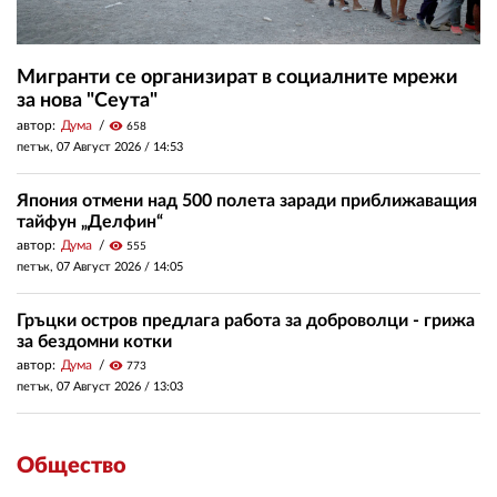
Мигранти се организират в социалните мрежи
за нова "Сеута"
автор:
Дума
visibility
658
петък, 07 Август 2026 /
14:53
Япония отмени над 500 полета заради приближаващия
тайфун „Делфин“
автор:
Дума
visibility
555
петък, 07 Август 2026 /
14:05
Гръцки остров предлага работа за доброволци - грижа
за бездомни котки
автор:
Дума
visibility
773
петък, 07 Август 2026 /
13:03
Общество