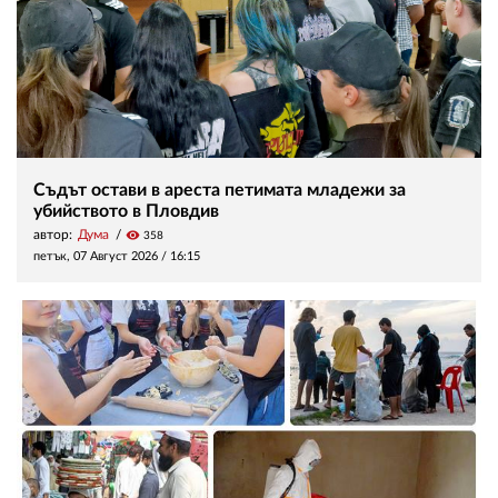
Съдът остави в ареста петимата младежи за
убийството в Пловдив
автор:
Дума
visibility
358
петък, 07 Август 2026 /
16:15