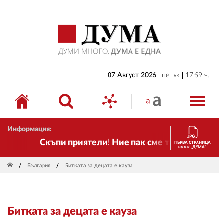
НАЧАЛО
БЪЛГАРИЯ
ИКОНОМИКА
ИЗБОРИ
07 Август 2026
петък
17:59 ч.
СВЯТ
ОБЩЕСТВО
Информация:
КУЛТУРА
Скъпи приятели! Ние пак сме тук! Времето с
ПЪРВА СТРАНИЦА
на в-к „ДУМА“
ЖИВОТ
България
Битката за децата е кауза
СПОРТ
ПРИЛОЖЕНИЯ
Битката за децата е кауза
ДРУГИ