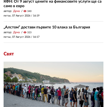
КФН: От 9 август цените на финансовите услуги ще са
само в евро
автор:
Дума
visibility
340
петък, 07 Август 2026 /
16:19
„Алстом“ достави първите 10 влака за България
автор:
Дума
visibility
323
петък, 07 Август 2026 /
16:17
Свят