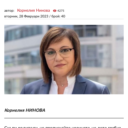
Корнелия Нинова
автор:
visibility
4275
ЗА НАС
вторник, 28 Февруари 2023
/ брой: 40
АВТОРИ
РЕДАКЦИЯ
КОНТАКТИ
РЕКЛАМА
АБОНАМЕНТ
УСЛОВИЯ ЗА ПОЛЗВАНЕ
ПОЛИТИКА ЗА БИСКВИТКИТЕ
ПОЛИТИКАТА ЗА
Корнелия НИНОВА
ПОВЕРИТЕЛНОСТ