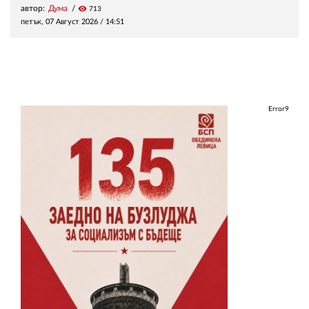
автор:
Дума
visibility
713
петък, 07 Август 2026 /
14:51
Error9