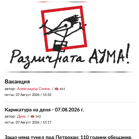
Ваканция
автор:
Александър Симов
visibility
461
петък, 07 Август 2026 /
15:33
Карикатура на деня - 07.08.2026 г.
автор:
Дума
visibility
542
петък, 07 Август 2026 /
15:17
Защо няма тунел под Петрохан: 110 години обещания,