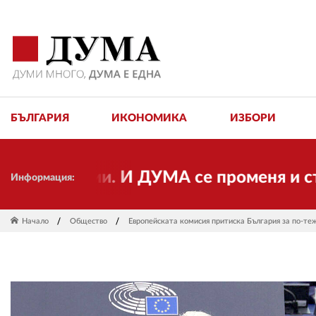
БЪЛГАРИЯ
ИКОНОМИКА
ИЗБОРИ
ормации. И ДУМА се променя и става ел
Информация:
Начало
Общество
Европейската комисия притиска България за по-т