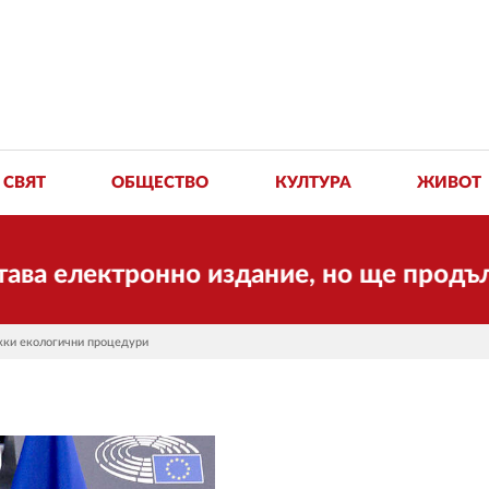
СВЯТ
ОБЩЕСТВО
КУЛТУРА
ЖИВОТ
ектронно издание, но ще продължи да 
ежки екологични процедури