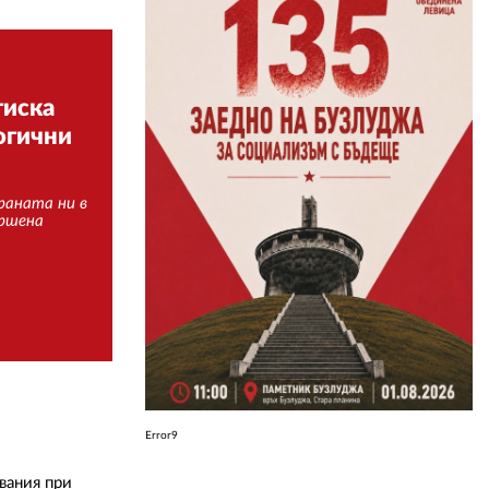
ЗА НАС
АВТОРИ
тиска
огични
РЕДАКЦИЯ
КОНТАКТИ
раната ни в
ършена
РЕКЛАМА
АБОНАМЕНТ
УСЛОВИЯ ЗА ПОЛЗВАНЕ
ПОЛИТИКА ЗА БИСКВИТКИТЕ
ПОЛИТИКАТА ЗА
ПОВЕРИТЕЛНОСТ
Error9
вания при