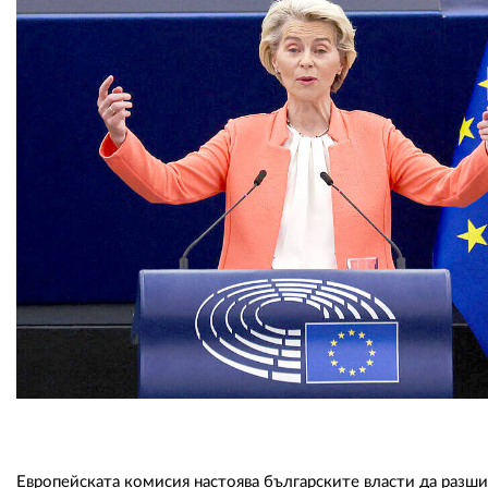
Европейската комисия настоява българските власти да разши