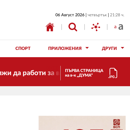
НАЧАЛО
06 Август 2026
четвъртък
21:28 ч.
БЪЛГАРИЯ
ИКОНОМИКА
ИЗБОРИ
СПОРТ
ПРИЛОЖЕНИЯ
ДРУГИ
СВЯТ
ОБЩЕСТВО
ПЪРВА СТРАНИЦА
работи за вас и за свободата, справед
на в-к „ДУМА“
КУЛТУРА
ЖИВОТ
СПОРТ
ПРИЛОЖЕНИЯ
ДРУГИ