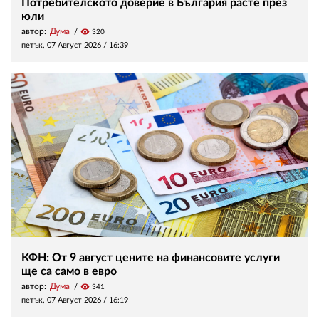
Потребителското доверие в България расте през
юли
автор:
Дума
visibility
320
петък, 07 Август 2026 /
16:39
КФН: От 9 август цените на финансовите услуги
ще са само в евро
автор:
Дума
visibility
341
петък, 07 Август 2026 /
16:19