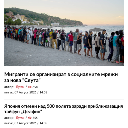
Мигранти се организират в социалните мрежи
за нова "Сеута"
автор:
Дума
visibility
658
петък, 07 Август 2026 /
14:53
Япония отмени над 500 полета заради приближаващия
тайфун „Делфин“
автор:
Дума
visibility
555
петък, 07 Август 2026 /
14:05