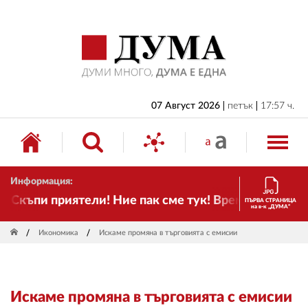
НАЧАЛО
БЪЛГАРИЯ
ИКОНОМИКА
ИЗБОРИ
07 Август 2026
петък
17:57 ч.
СВЯТ
ОБЩЕСТВО
Информация:
КУЛТУРА
Скъпи приятели! Ние пак сме тук! Времето се проме
ПЪРВА СТРАНИЦА
на в-к „ДУМА“
ЖИВОТ
Икономика
Искаме промяна в търговията с емисии
СПОРТ
ПРИЛОЖЕНИЯ
Искаме промяна в търговията с емисии
ДРУГИ