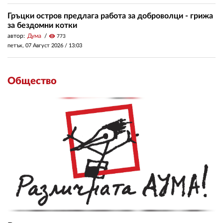
Гръцки остров предлага работа за доброволци - грижа
за бездомни котки
автор:
Дума
visibility
773
петък, 07 Август 2026 /
13:03
Общество