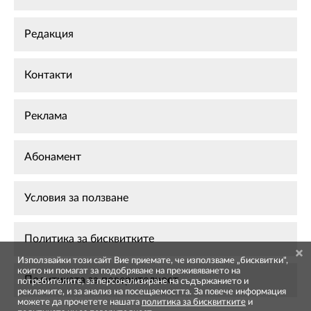
Редакция
Контакти
Реклама
Абонамент
Условия за ползване
Политика за бисквитките
Използвайки този сайт Вие приемате, че използваме „бисквитки",
които ни помагат за подобряване на преживяването на
Политиката за поверителност
потребителите, за персонализиране на съдържанието и
рекламите, и за анализ на посещаемостта. За повече информация
можете да прочетете нашата
политика за бисквитките
и