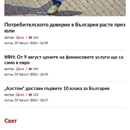
Потребителското доверие в България расте през
юли
автор:
Дума
visibility
320
петък, 07 Август 2026 /
16:39
КФН: От 9 август цените на финансовите услуги ще са
само в евро
автор:
Дума
visibility
340
петък, 07 Август 2026 /
16:19
„Алстом“ достави първите 10 влака за България
автор:
Дума
visibility
323
петък, 07 Август 2026 /
16:17
Свят