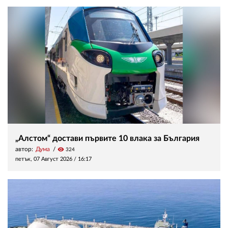
„Алстом“ достави първите 10 влака за България
автор:
Дума
visibility
324
петък, 07 Август 2026 /
16:17