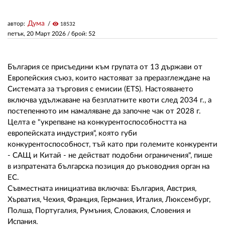
Дума
автор:
visibility
18532
ЗА НАС
петък, 20 Март 2026
/ брой: 52
АВТОРИ
РЕДАКЦИЯ
България се присъедини към групата от 13 държави от
Европейския съюз, които настояват за преразглеждане на
КОНТАКТИ
Системата за търговия с емисии (ETS). Настояването
включва удължаване на безплатните квоти след 2034 г., а
РЕКЛАМА
постепенното им намаляване да започне чак от 2028 г.
Целта е "укрепване на конкурентоспособността на
АБОНАМЕНТ
европейската индустрия“, която губи
конкурентоспособност, тъй като при големите конкуренти
УСЛОВИЯ ЗА ПОЛЗВАНЕ
- САЩ и Китай - не действат подобни ограничения", пише
в изпратената българска позиция до ръководния орган на
ПОЛИТИКА ЗА БИСКВИТКИТЕ
ЕС.
ПОЛИТИКАТА ЗА
Съвместната инициатива включва: България, Австрия,
ПОВЕРИТЕЛНОСТ
Хърватия, Чехия, Франция, Германия, Италия, Люксембург,
Полша, Португалия, Румъния, Словакия, Словения и
Испания.