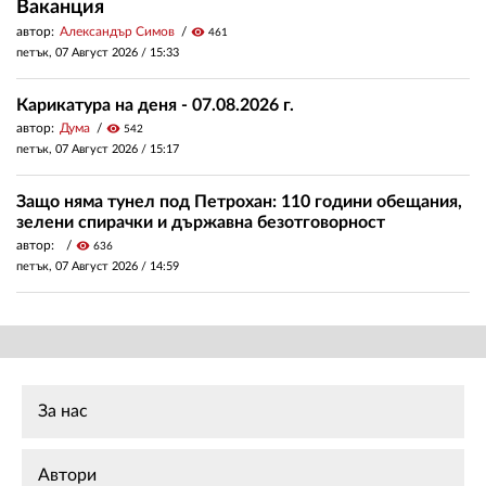
Ваканция
автор:
Александър Симов
visibility
461
петък, 07 Август 2026 /
15:33
Карикатура на деня - 07.08.2026 г.
автор:
Дума
visibility
542
петък, 07 Август 2026 /
15:17
Защо няма тунел под Петрохан: 110 години обещания,
зелени спирачки и държавна безотговорност
автор:
visibility
636
петък, 07 Август 2026 /
14:59
За нас
Автори