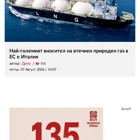
Най-големият вносител на втечнен природен газ в
ЕС е Италия
автор:
Дума
visibility
705
петък, 07 Август 2026 /
14:07
Error9