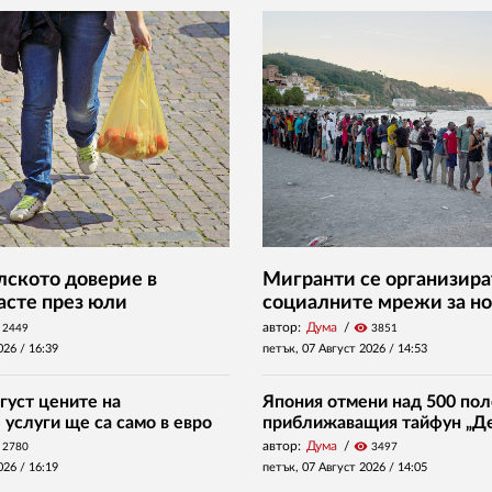
ското доверие в
Мигранти се организира
асте през юли
социалните мрежи за но
автор:
Дума
visibility
2449
3851
026 /
16:39
петък, 07 Август 2026 /
14:53
густ цените на
Япония отмени над 500 пол
услуги ще са само в евро
приближаващия тайфун „Д
автор:
Дума
visibility
2780
3497
026 /
16:19
петък, 07 Август 2026 /
14:05