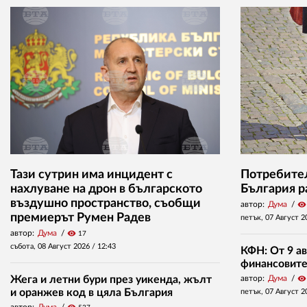
Тази сутрин има инцидент с
Потребител
нахлуване на дрон в българското
България р
въздушно пространство, съобщи
автор:
Дума
visibility
премиерът Румен Радев
петък, 07 Август 2
автор:
Дума
visibility
17
събота, 08 Август 2026 /
12:43
КФН: От 9 ав
финансовите 
Жега и летни бури през уикенда, жълт
автор:
Дума
visibility
и оранжев код в цяла България
петък, 07 Август 2
автор:
Дума