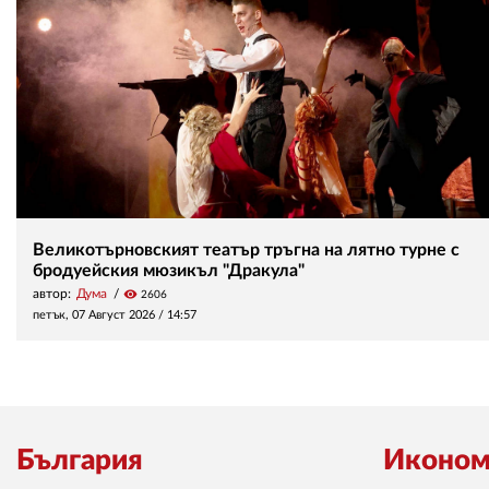
Великотърновският театър тръгна на лятно турне с
бродуейския мюзикъл "Дракула"
автор:
Дума
visibility
2606
петък, 07 Август 2026 /
14:57
България
Иконом