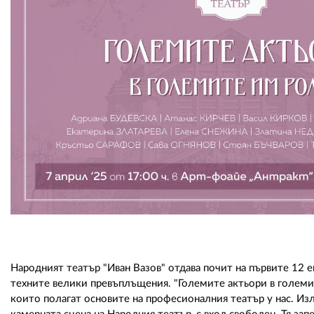
Народният театър "Иван Вазов" отдава почит на първите 12 
техните велики превъплъщения. "Големите актьори в големи
които полагат основите на професионалния театър у нас. Изл