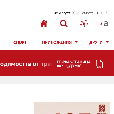
НАЧАЛО
08 Август 2026
събота
17:02 ч.
БЪЛГАРИЯ
ИКОНОМИКА
ИЗБОРИ
СПОРТ
ПРИЛОЖЕНИЯ
ДРУГИ
СВЯТ
ОБЩЕСТВО
ПЪРВА СТРАНИЦА
стта от трансформации. И ДУМА се пром
на в-к „ДУМА“
КУЛТУРА
ЖИВОТ
СПОРТ
ПРИЛОЖЕНИЯ
ДРУГИ