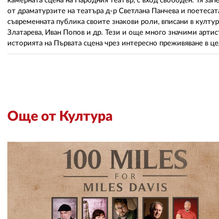
камерната сцена на Народния театър, с вход свободен. Тя за
от драматурзите на театъра д-р Светлана Панчева и поетеса
съвременната публика своите знакови роли, вписани в култур
Златарева, Иван Попов и др. Тези и още много значими артис
историята на Първата сцена чрез интересно преживяване в це
Още от Култура