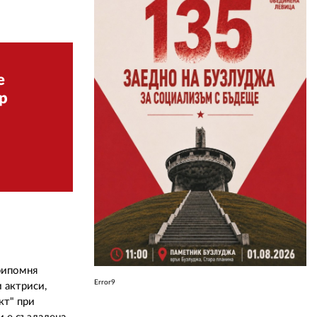
ЗА НАС
АВТОРИ
е
РЕДАКЦИЯ
р
КОНТАКТИ
РЕКЛАМА
АБОНАМЕНТ
УСЛОВИЯ ЗА ПОЛЗВАНЕ
ПОЛИТИКА ЗА БИСКВИТКИТЕ
ПОЛИТИКАТА ЗА
припомня
ПОВЕРИТЕЛНОСТ
Error9
 актриси,
кт" при