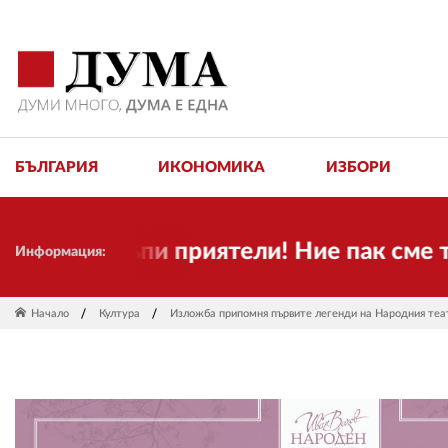
БЪЛГАРИЯ
ИКОНОМИКА
ИЗБОРИ
Скъпи приятели! Ние пак сме тук! В
Информация:
Начало
Култура
Изложба припомня първите легенди на Народния теа