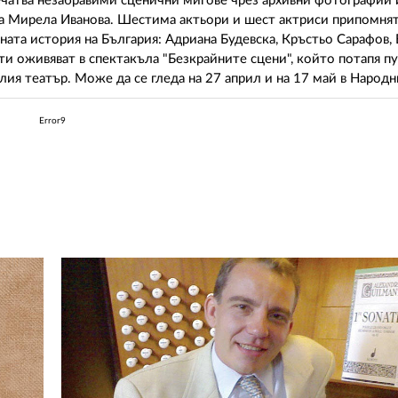
печатва незабравими сценични мигове чрез архивни фотографии 
та Мирела Иванова. Шестима актьори и шест актриси припомнят
ната история на България: Адриана Будевска, Кръстьо Сарафов,
ти оживяват в спектакъла "Безкрайните сцени", който потапя п
лия театър. Може да се гледа на 27 април и на 17 май в Народн
Error9