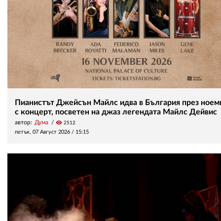
Пианистът Джейсън Майлс идва в България през ноем
с концерт, посветен на джаз легендата Майлс Дейвис
автор:
Дума
visibility
2512
петък, 07 Август 2026 /
15:15