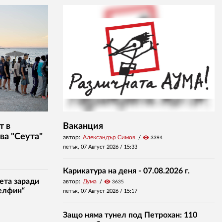
т в
Ваканция
ва "Сеута"
автор:
Александър Симов
visibility
3394
петък, 07 Август 2026 /
15:33
Карикатура на деня - 07.08.2026 г.
ета заради
автор:
Дума
visibility
3635
елфин“
петък, 07 Август 2026 /
15:17
Защо няма тунел под Петрохан: 110