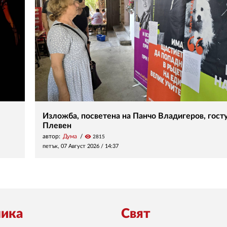
Изложба, посветена на Панчо Владигеров, госту
Плевен
автор:
Дума
visibility
2815
петък, 07 Август 2026 /
14:37
ика
Свят