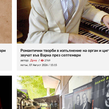
ври
Романтични творби в изпълнение на орган и ци
звучат във Варна през септември
автор:
Дума
visibility
2769
петък, 07 Август 2026 /
15:15