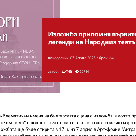
Изложба припомня първит
легенди на Народния театъ
понеделник, 07 Април 2025
/ брой: 64
Дума
автор:
visibility
10934
емблематични имена на българската сцена с изложба, в която 
те им роли" е поклон към първото златно поколение актьори и
ожбата ще бъде открита в 17 ч. на 7 април в Арт-фоайе "Антра