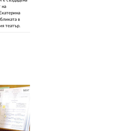
02 975 20 35
и е създадена
 на
 Екатерина
убликата в
ия театър.