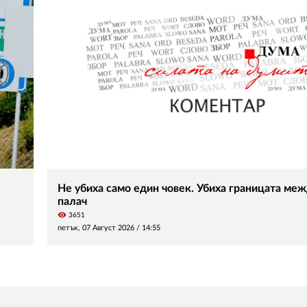
Не убиха само един човек. Убиха границата меж
палач
visibility
3651
петък, 07 Август 2026 /
14:55