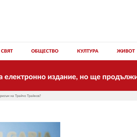
СВЯТ
ОБЩЕСТВО
КУЛТУРА
ЖИВОТ
ронно издание, но ще продължи да рабо
ризъм на Трайчо Трайков?