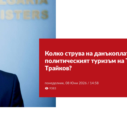
Колко струва на данъкопла
политическият туризъм на
Трайков?
понеделник, 08 Юни 2026 /
14:58
visibility
9383