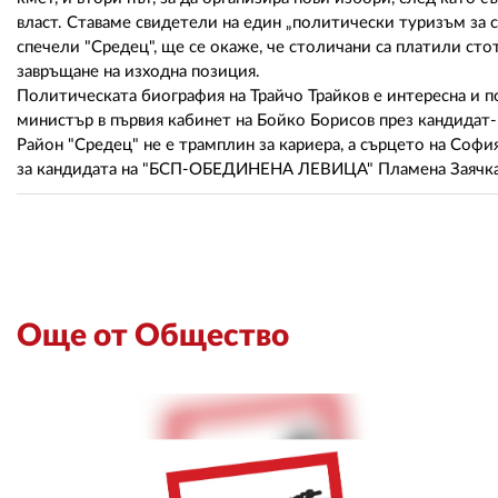
власт. Ставаме свидетели на един „политически туризъм за 
спечели "Средец", ще се окаже, че столичани са платили ст
завръщане на изходна позиция.
Политическата биография на Трайчо Трайков е интересна и п
министър в първия кабинет на Бойко Борисов през кандидат-
Район "Средец" не е трамплин за кариера, а сърцето на София
за кандидата на "БСП-ОБЕДИНЕНА ЛЕВИЦА" Пламена Заячк
Още от Общество