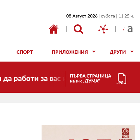
НАЧАЛО
08 Август 2026
събота
11:25 ч.
БЪЛГАРИЯ
ИКОНОМИКА
ИЗБОРИ
СПОРТ
ПРИЛОЖЕНИЯ
ДРУГИ
СВЯТ
ОБЩЕСТВО
ПЪРВА СТРАНИЦА
ти за вас и за свободата, справедливо
на в-к „ДУМА“
КУЛТУРА
ЖИВОТ
СПОРТ
ПРИЛОЖЕНИЯ
ДРУГИ