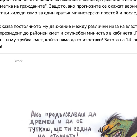
сметка на гражданите“. Защото, ако прогнозите се окажат верни
отици хиляди само за един кратък министерски престой и посл
оказва постоянното му движение между различни нива на власт
президент до районен кмет и служебен министър в кабинета „Г
 – и му трябва кмет, който няма да го изостави! Затова на 14 
а!
Error9