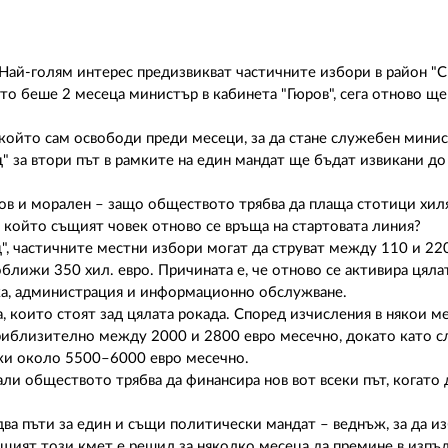
 Най-голям интерес предизвикват частичните избори в район "С
о беше 2 месеца министър в кабинета "Гюров", сега отново ще
 който сам освободи преди месеци, за да стане служебен минист
" за втори път в рамките на един мандат ще бъдат извикани до 
сов и морален – защо обществото трябва да плаща стотици хил
 който същият човек отново се връща на стартовата линия?
ц", частичните местни избори могат да струват между 110 и 220
ближи 350 хил. евро. Причината е, че отново се активира цяла
ка, администрация и информационно обслужване.
, които стоят зад цялата рокада. Според изчисления в някои м
приблизително между 2000 и 2800 евро месечно, докато като 
ижи около 5500–6000 евро месечно.
али обществото трябва да финансира нов вот всеки път, когато
два пъти за един и същи политически мандат – веднъж, за да и
 същият този кмет е решил за няколко месеца да премине в изпъ