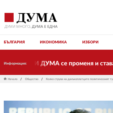
БЪЛГАРИЯ
ИКОНОМИКА
ИЗБОРИ
ции. И ДУМА се променя и става елект
Информация:
Начало
Общество
Колко струва на данъкоплатците политическият ту