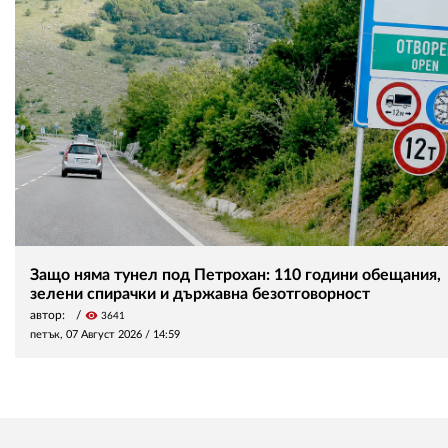
Защо няма тунел под Петрохан: 110 години обещания,
зелени спирачки и държавна безотговорност
автор:
visibility
3641
петък, 07 Август 2026 /
14:59