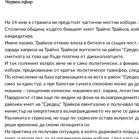
Червен ефир
На 14 юни в страната ни предстоят частични местни избори.
Столична община, където бившият кмет Трайчо Трайков, койт
кандидатира.
Иначе казано, Трайков отново влиза в битката за същия пост,
заради каприза на Трайчо Трайков жителите на район "Средец
сметката за това ще бъде платена от данъкоплатците.
И тук големият въпрос вече не е само политически, а финан
избори, предизвикани от кратък политически трансфер, след
По изчисления на база организацията на вота в район "Среде
само за един тур, а при балотаж сумата спокойно може да до
машина – секционни комисии, машинен вот, охрана, логисти
Парадоксът става още по-видим на фона на възнагражденията
районен кмет на "Средец" Трайков евентуално е получавал 
министър на енергетиката възнаграждението му вече се дв
Разликата е сериозна, но още по-сериозен остава въпросът д
реши временно да смени позицията си.
На практика се получава ситуация, в която държавата плаща 
кмет, и втори път, за да организира нови избори, след като