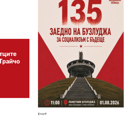
ЗА НАС
АВТОРИ
РЕДАКЦИЯ
КОНТАКТИ
тците
РЕКЛАМА
 Трайчо
АБОНАМЕНТ
УСЛОВИЯ ЗА ПОЛЗВАНЕ
ПОЛИТИКА ЗА БИСКВИТКИТЕ
ПОЛИТИКАТА ЗА
ПОВЕРИТЕЛНОСТ
Error9