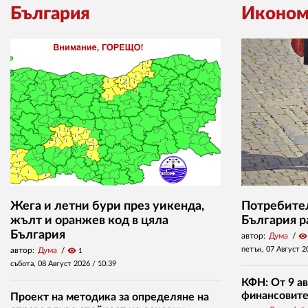
България
Иконом
Жега и летни бури през уикенда,
Потребител
жълт и оранжев код в цяла
България р
България
автор:
Дума
visibility
петък, 07 Август 2
автор:
Дума
visibility
1
събота, 08 Август 2026 /
10:39
КФН: От 9 ав
финансовите 
Проект на методика за определяне на