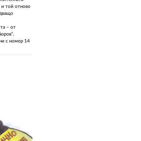
 и той отново
едващо
та – от
юров“.
юни с номер 14