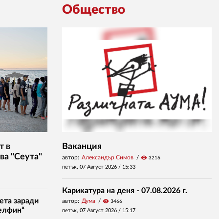
Общество
т в
Ваканция
ва "Сеута"
автор:
Александър Симов
visibility
3216
петък, 07 Август 2026 /
15:33
Карикатура на деня - 07.08.2026 г.
ета заради
автор:
Дума
visibility
3466
елфин“
петък, 07 Август 2026 /
15:17