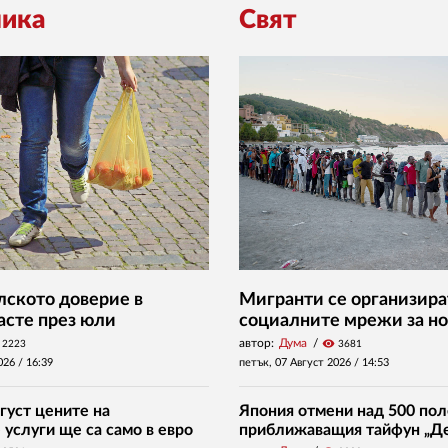
ика
Свят
ското доверие в
Мигранти се организира
асте през юли
социалните мрежи за но
автор:
Дума
visibility
2223
3681
026 /
16:39
петък, 07 Август 2026 /
14:53
густ цените на
Япония отмени над 500 пол
услуги ще са само в евро
приближаващия тайфун „Д