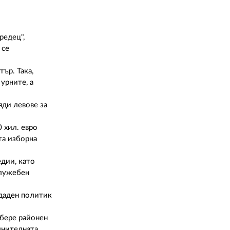
02 975 20 35
редец",
 се
ър. Така,
урните, а
яди левове за
 хил. евро
та изборна
едии, като
служебен
 даден политик
збере районен
лнителната