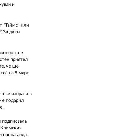
02 975 20 35
куван и
т "Таймс" или
 За да ги
аконно го е
стен приятел
те, че ще
то" на 9 март
ц се изправи в
о е подарил
е.
е подписвала
я Кримския
и пропаганда.