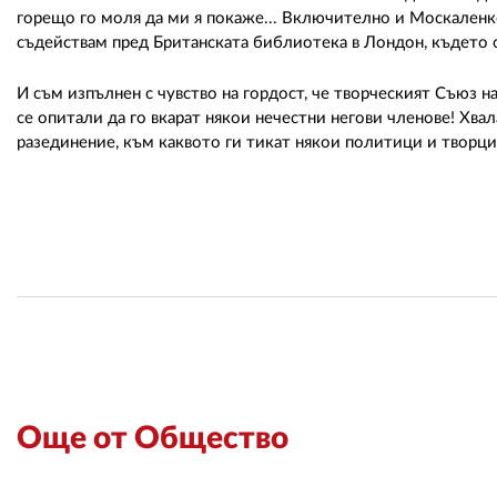
горещо го моля да ми я покаже... Включително и Москаленко
съдействам пред Британската библиотека в Лондон, където 
И съм изпълнен с чувство на гордост, че творческият Съюз н
се опитали да го вкарат някои нечестни негови членове! Хвал
разединение, към каквото ги тикат някои политици и творци,
Още от Общество