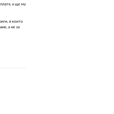
платя, а ще му
риги, в които
не, а не за