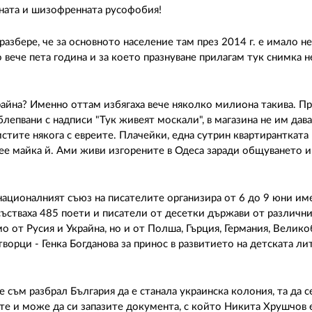
ината и шизофренната русофобия!
азбере, че за основното население там през 2014 г. е имало не
ече пета година и за което празнуване прилагам тук снимка н
райна? Именно оттам избягаха вече няколко милиона такива. П
лепвани с надписи "Тук живеят москали", в магазина не им дава
стите някога с евреите. Плачейки, една сутрин квартирантката
вее майка й. Ами живи изгорените в Одеса заради общуването и
ационалният съюз на писателите организира от 6 до 9 юни им
стваха 485 поети и писатели от десетки държави от различни
 от Русия и Украйна, но и от Полша, Гърция, Германия, Велико
орци - Генка Богданова за принос в развитието на детската лит
 съм разбрал България да е станала украинска колония, та да с
аете и може да си запазите документа, с който Никита Хрушчов 