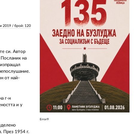
ЗА НАС
ни 2019
/ брой: 120
АВТОРИ
РЕДАКЦИЯ
КОНТАКТИ
те си. Автор
 Посланик на
РЕКЛАМА
 изпращал
 непослушание.
АБОНАМЕНТ
н от най-
УСЛОВИЯ ЗА ПОЛЗВАНЕ
а г-н
ПОЛИТИКА ЗА БИСКВИТКИТЕ
ността и у
ПОЛИТИКАТА ЗА
ПОВЕРИТЕЛНОСТ
Error9
ределено
. През 1954 г.