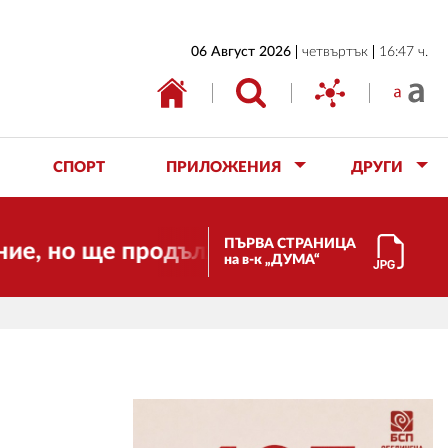
НАЧАЛО
06 Август 2026
четвъртък
16:47 ч.
БЪЛГАРИЯ
ИКОНОМИКА
ИЗБОРИ
СПОРТ
ПРИЛОЖЕНИЯ
ДРУГИ
СВЯТ
ОБЩЕСТВО
ПЪРВА СТРАНИЦА
ще продължи да работи за вас и за сво
на в-к „ДУМА“
КУЛТУРА
ЖИВОТ
СПОРТ
ПРИЛОЖЕНИЯ
ДРУГИ