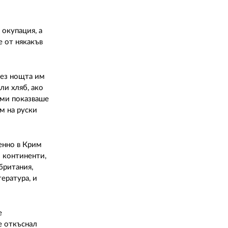
 окупация, а
е от някакъв
рез нощта им
ли хляб, ако
 ми показваше
м на руски
енно в Крим
 континенти,
британия,
ература, и
е
е откъснал