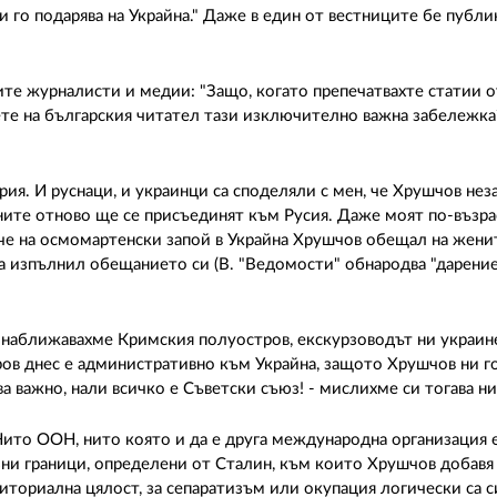
 и го подарява на Украйна." Даже в един от вестниците бе публи
ите журналисти и медии: "Защо, когато препечатвахте статии о
жете на българския читател тази изключително важна забележка?
ия. И руснаци, и украинци са споделяли с мен, че Хрушчов нез
ните отново ще се присъединят към Русия. Даже моят по-възра
 че на осмомартенски запой в Украйна Хрушчов обещал на жени
а изпълнил обещанието си (В. "Ведомости" обнародва "дарение
о наближавахме Кримския полуостров, екскурзоводът ни украине
тров днес е административно към Украйна, защото Хрушчов ни г
а важно, нали всичко е Съветски съюз! - мислихме си тогава ни
ито ООН, нито която и да е друга международна организация 
ни граници, определени от Сталин, към които Хрушчов добав
риториална цялост, за сепаратизъм или окупация логически са с