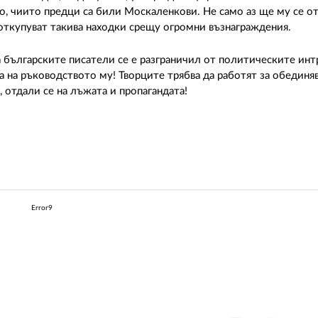
, чиито предци са били Москаленкови. Не само аз ще му се от
откупуват такива находки срещу огромни възнаграждения.
а българските писатели се е разграничил от политическите инт
а на ръководството му! Творците трябва да работят за обединява
 отдали се на лъжата и пропагандата!
Error9