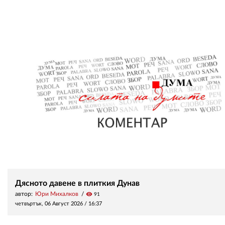
Дясното давене в плиткия Дунав
автор:
Юри Михалков
visibility
91
четвъртък, 06 Август 2026 /
16:37