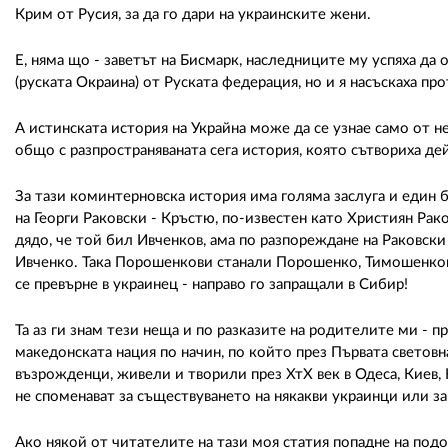
Крим от Русия, за да го дари на украинските жени.
Е, няма що - заветът на Бисмарк, наследниците му успяха д
(руската Окраина) от Руската федерация, но и я насъскаха пр
А истинската история на Украйна може да се узнае само от 
общо с разпространяваната сега история, която сътвориха д
За тази коминтерновска история има голяма заслуга и един 
на Георги Раковски - Кръстю, по-известен като Християн Ра
дядо, че той бил Ивченков, ама по разпореждане на Раковски
Ивченко. Така Порошенкови станали Порошенко, Тимошенкова 
се превърне в украинец - направо го запращали в Сибир!
Та аз ги знам тези неща и по разказите на родителите ми - 
македонската нация по начин, по който през Първата световн
възрожденци, живели и творили през ХтХ век в Одеса, Киев, 
не споменават за съществуването на някакви украинци или за
Ако някой от читателите на тази моя статия попадне на подо