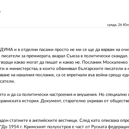
о
сряда, 26 Ю
в ДУМА и в отделни пасажи просто не ми се ще да вярвам на очи
 писатели за премиерата, вкарал Съюза в политически скандал.
творци какво могат да пишат и какво не. Посланик Москаленко
ти и министерства, в които обвинявал българските писатели в
ване на нахалния посланик, са се впрегнали във война срещу еди
исатели.
о и да са политически настроения и внушения. Но специално н
раинската история. Документ, старателно укриван от обществе
ондон статиите в английските вестници. След като описваха оп
 "До 1954 г. Кримският полуостров е част от Руската федерация