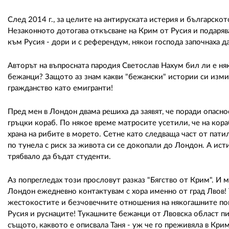
След 2014 г., за целите на антируската истерия и българско
Незаконното дотогава откъсване на Крим от Русия и подарява
към Русия - дори и с референдум, някои господа започнаха д
Авторът на въпросната пародия Светослав Нахум бил ли е няко
бежанци? Защото аз знам какви "бежански" истории си измис
гражданство като емигранти!
Пред мен в Лондон двама решиха да заявят, че поради опаснос
гръцки кораб. По някое време матросите усетили, че на кора
храна на рибите в морето. Сетне като следваща част от пати
по тунела с риск за живота си се докопали до Лондон. А исти
трябвало да бъдат студенти.
Аз попрегледах този прословут разказ "Бягство от Крим". И ми
Лондон ежедневно контактувам с хора именно от град Лвов! Т
жестокостите и безчовечните отношения на някогашните пом
Русия и руснаците! Тукашните бежанци от Лвовска област п
същото, каквото е описвала Таня - уж че го преживяла в Крим