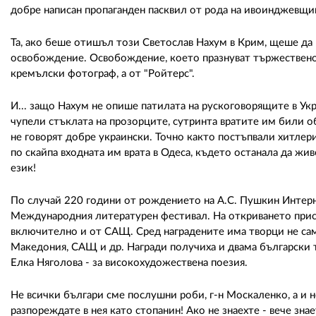
добре написан пропаганден пасквил от рода на ивоинджевщ
Та, ако беше отишъл този Светослав Нахум в Крим, щеше да р
освобождение. Освобождение, което празнуват тържествено в
кремълски фотограф, а от "Ройтерс".
И... защо Нахум не опише патилата на рускоговорящите в Ук
чупели стъклата на прозорците, сутринта вратите им били об
не говорят добре украински. Точно както постъпвали хитлери
по скайпа входната им врата в Одеса, където останала да жи
език!
По случай 220 години от рождението на А.С. Пушкин Интерн
Международния литературен фестивал. На откриването присъ
включително и от САЩ. Сред наградените има творци не само
Македония, САЩ и др. Награди получиха и двама български тв
Елка Няголова - за високохудожествена поезия.
Не всички българи сме послушни роби, г-н Москаленко, а и не
разпореждате в нея като стопанин! Ако не знаехте - вече зн