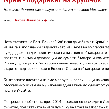
Крим - подаръкът на Хрушчов
Не всички българи сме послушни роби, г-н посланик Москаленк
Никола Филипов
автор:
visibility
4870
Чета статията на Боян Бойчев "Кой иска да избяга от Крим" 
на книга, използвайки съдействието на Съюза на българските
чужда държава дал политически напътствия на българските 
протестни писма и декларации до сума ти български комите
И най-учудващото - български медии, вместо да искат отзова
старите творчески съюзи в Европа - Съюза на българските п
Българските писатели не сме малоумни послушници на каквит
Москаленко искам да му напомня един важен документ от ук
нас, и в Украйна.
По време на събитията през 2014 г. всекидневно следях в Л
събитие, под статията винаги публикуваха такава забележка: