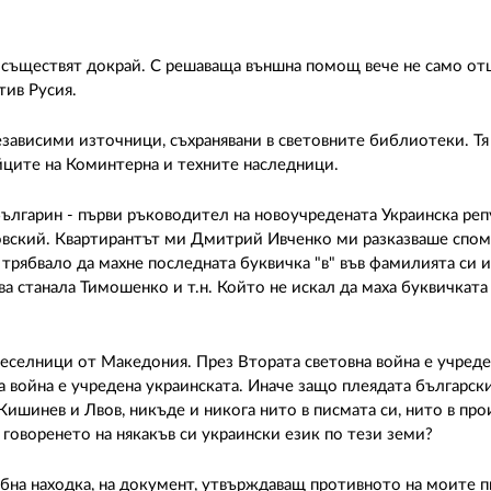
а осъществят докрай. С решаваща външна помощ вече не само от
отив Русия.
независими източници, съхранявани в световните библиотеки. Т
ейците на Коминтерна и техните наследници.
българин - първи ръководител на новоучредената Украинска реп
ковский. Квартирантът ми Дмитрий Ивченко ми разказваше спом
 трябвало да махне последната буквичка "в" във фамилията си и
станала Тимошенко и т.н. Който не искал да маха буквичката 
преселници от Македония. През Втората световна война е учред
а война е учредена украинската. Иначе защо плеядата българск
Кишинев и Лвов, никъде и никога нито в писмата си, нито в про
 говоренето на някакъв си украински език по тези земи?
бна находка, на документ, утвърждаващ противното на моите пи