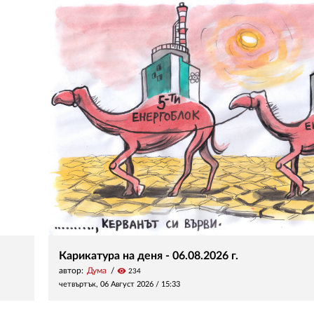
Карикатура на деня - 06.08.2026 г.
автор:
Дума
visibility
234
четвъртък, 06 Август 2026 /
15:33