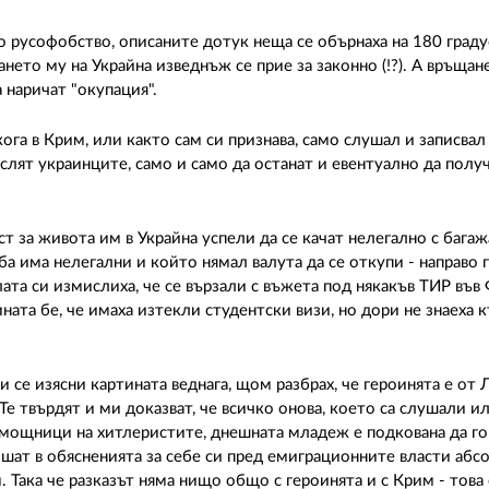
то русофобство, описаните дотук неща се обърнаха на 180 граду
нето му на Украйна изведнъж се прие за законно (!?). А връщан
а наричат "окупация".
га в Крим, или както сам си признава, само слушал и записвал 
лят украинците, само и само да останат и евентуално да полу
т за живота им в Украйна успели да се качат нелегално с багаж
ба има нелегални и който нямал валута да се откупи - направо 
лата си измислиха, че се вързали с въжета под някакъв ТИР във
ната бе, че имаха изтекли студентски визи, но дори не знаеха к
 се изясни картината веднага, щом разбрах, че героинята е от Лв
е твърдят и ми доказват, че всичко онова, което са слушали ил
ощници на хитлеристите, днешната младеж е подкована да го 
ишат в обясненията за себе си пред емиграционните власти аб
. Така че разказът няма нищо общо с героинята и с Крим - това