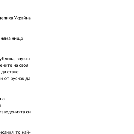
цепиха Украйна
я няма нищо
ублика, внукът
ените на своя
 да стане
и от руснак да
ена
и
изведенията си
сания, то най-