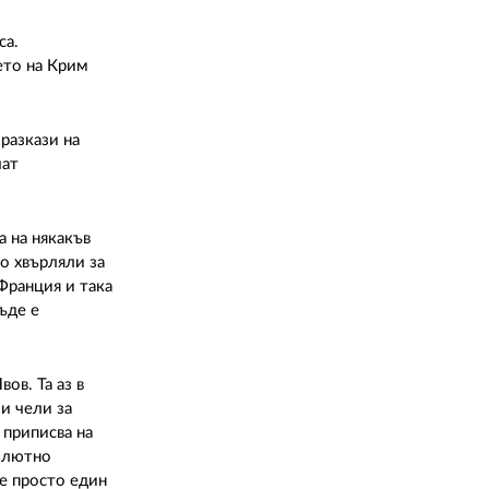
са.
ето на Крим
разкази на
чат
а на някакъв
го хвърляли за
 Франция и така
ъде е
ов. Та аз в
и чели за
приписва на
солютно
 е просто един