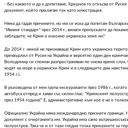
- без каквото и да е допитване, Хрушчов го откъсва от Русия
документ, който прилагам тук като илюстрация.
Няма да гадая причините, но ми се иска да попитам българск
"Ивнинг стандарт" през 2014 г., винаги пропускахте да пока
заблудите, че Крим е изконно украинска земя ли?
До 2014 г. никой не признаваше Крим като украинска територ
прехвърлил от Русия на Украйна и вероятно един ден кримча
Володимир си спомни разпространяван по онова време слух,
ходят на море в украински Крим и в следващите дни наистин
1954 г.).
В ръководена от мен група екскурзианти през 1986 г., когат
автобуса отпред и заяви със силен глас: "Кримският полуос
през 1954 година!" Е, административно към кое е не е толков
Официално Украйна няма международно признати граници. Н
документ с очертанията им. Украйна има само вътрешносъюз
полуостров. Така че и от тази гледна точка приказките за те