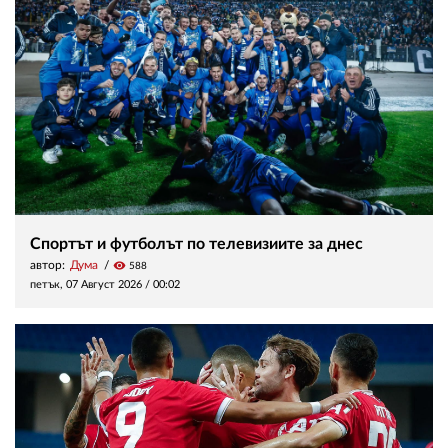
Спортът и футболът по телевизиите за днес
автор:
Дума
visibility
588
петък, 07 Август 2026 /
00:02