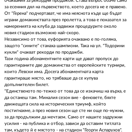
02 975 20 35
очаквания за рекордни продажби. Става въпрос обаче само
за есенния дял на първенството, което досега не е правено.
От "Герена" подчертават, че има неяснота къде ще бъдат
играни домакинствата през пролетта, а това е показател за
намеренията на клуба да задвижи процедурите около
новия стадион възможно най-скоро.
Независимо от това, еуфорията очаквано е по-голяма,
защото "сините" станаха шампиони. Така на ул. "Тодорини
кукли" очакват рекорди по продажби.
Тази година абонаментните карти ще дават пропуск до
гарантираните две домакинства от европейските турнири,
които Левски има. Досега абонаментната карта
гарантираше място, но трябваше да се купува
допълнителен билет.
"Единственото по-тежко от това да се изкачиш на върха, е
да останеш там. Миналия сезон вие - феновете, бяхте
движещата сила на историческия триумф, който
постигнахме, а през новия сезон ще сте ни още по-нужни,
за да продължим да мечтаем. Само от нашите задружни
усилия - на публика и отбор, зависи да оставим титлата
там, където й е мястото - на стадион "Георги Аспарухов".