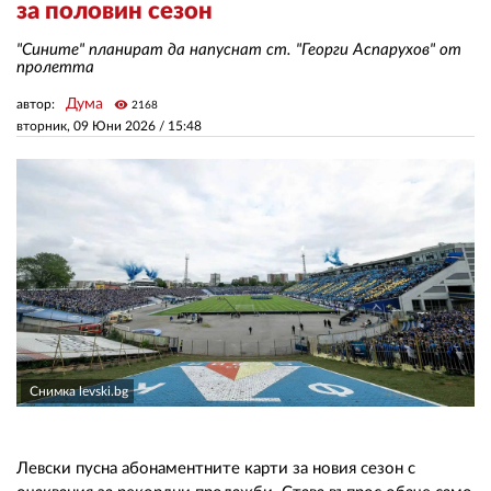
за половин сезон
"Сините" планират да напуснат ст. "Георги Аспарухов" от
ЗА НАС
пролетта
АВТОРИ
Дума
автор:
visibility
2168
вторник, 09 Юни 2026 /
15:48
РЕДАКЦИЯ
КОНТАКТИ
РЕКЛАМА
АБОНАМЕНТ
УСЛОВИЯ ЗА ПОЛЗВАНЕ
ПОЛИТИКА ЗА БИСКВИТКИТЕ
Снимка levski.bg
ПОЛИТИКАТА ЗА
ПОВЕРИТЕЛНОСТ
Левски пусна абонаментните карти за новия сезон с