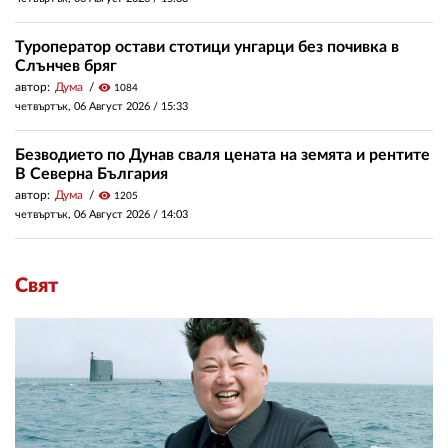
Туроператор остави стотици унгарци без почивка в
Слънчев бряг
автор:
Дума
visibility
1084
четвъртък, 06 Август 2026 /
15:33
Безводието по Дунав сваля цената на земята и рентите
В Северна България
автор:
Дума
visibility
1205
четвъртък, 06 Август 2026 /
14:03
Свят