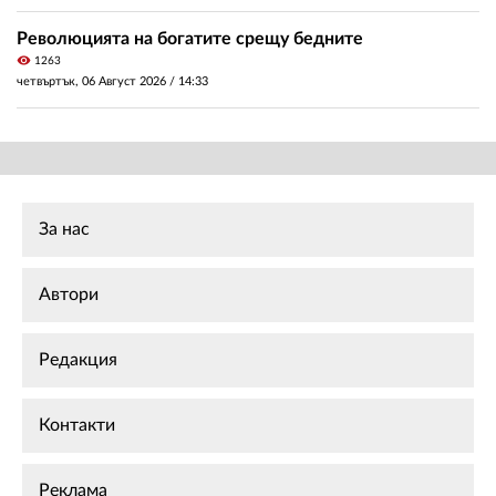
Революцията на богатите срещу бедните
visibility
1263
четвъртък, 06 Август 2026 /
14:33
За нас
Автори
Редакция
Контакти
Реклама