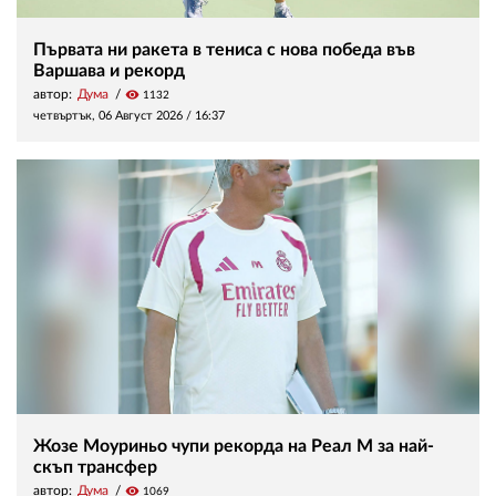
Първата ни ракета в тениса с нова победа във
Варшава и рекорд
автор:
Дума
visibility
1132
четвъртък, 06 Август 2026 /
16:37
Жозе Моуриньо чупи рекорда на Реал М за най-
скъп трансфер
автор:
Дума
visibility
1069