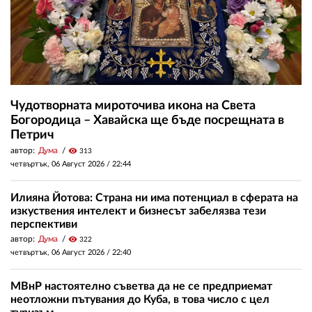
Чудотворната мироточива икона на Света
Богородица – Хавайска ще бъде посрещната в
Петрич
автор:
Дума
visibility
313
четвъртък, 06 Август 2026 /
22:44
Илияна Йотова: Страна ни има потенциал в сферата на
изкуствения интелект и бизнесът забелязва тези
перспективи
автор:
Дума
visibility
322
четвъртък, 06 Август 2026 /
22:40
МВнР настоятелно съветва да не се предприемат
неотложни пътувания до Куба, в това число с цел