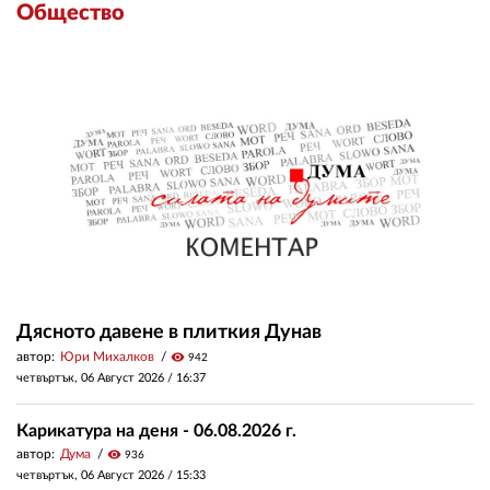
Общество
Дясното давене в плиткия Дунав
автор:
Юри Михалков
visibility
942
четвъртък, 06 Август 2026 /
16:37
Карикатура на деня - 06.08.2026 г.
автор:
Дума
visibility
936
четвъртък, 06 Август 2026 /
15:33