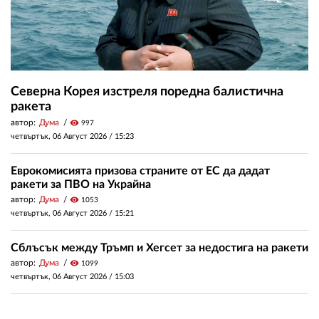
Северна Корея изстреля поредна балистична
ракета
автор:
Дума
visibility
997
четвъртък, 06 Август 2026 /
15:23
Еврокомисията призова страните от ЕС да дадат
ракети за ПВО на Украйна
автор:
Дума
visibility
1053
четвъртък, 06 Август 2026 /
15:21
Сблъсък между Тръмп и Хегсет за недостига на ракети
автор:
Дума
visibility
1099
четвъртък, 06 Август 2026 /
15:03