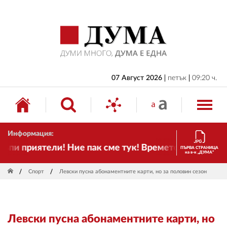
НАЧАЛО
БЪЛГАРИЯ
ИКОНОМИКА
ИЗБОРИ
07 Август 2026
петък
09:20 ч.
СВЯТ
ОБЩЕСТВО
Информация:
КУЛТУРА
и приятели! Ние пак сме тук! Времето се променя и 
ПЪРВА СТРАНИЦА
на в-к „ДУМА“
ЖИВОТ
Спорт
Левски пусна абонаментните карти, но за половин сезон
СПОРТ
ПРИЛОЖЕНИЯ
Левски пусна абонаментните карти, но
ДРУГИ