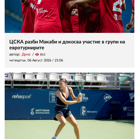
ЦСКА разби Макаби и докосва участие в групи на
евротурнирите
автор:
Дума
visibility
861
четвъртък, 06 Август 2026 /
21:06