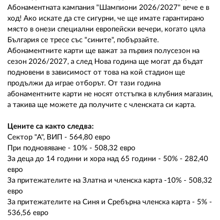
Абонаментната кампания "Шампиони 2026/2027" вече е в
ход! Ако искате да сте сигурни, че ще имате гарантирано
място в онези специални европейски вечери, когато цяла
България се тресе със "сините", побързайте.
Абонаментните карти ще важат за първия полусезон на
сезон 2026/2027, а след Нова година ще могат да бъдат
подновени в зависимост от това на кой стадион ще
продължи да играе отборът. От тази година
абонаментните карти не носят отстъпка в клубния магазин,
а такива ще можете да получите с членската си карта.
Цените са както следва:
Сектор "А", ВИП - 564,80 евро
При подновяване - 10% - 508,32 евро
За деца до 14 години и хора над 65 години - 50% - 282,40
евро
За притежателите на Златна и членска карта -10% - 508,32
евро
За притежателите на Синя и Сребърна членска карта - 5% -
536,56 евро