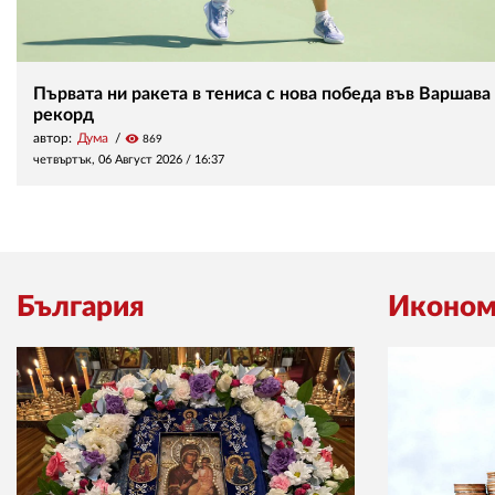
Първата ни ракета в тениса с нова победа във Варшава
рекорд
автор:
Дума
visibility
869
четвъртък, 06 Август 2026 /
16:37
България
Иконом