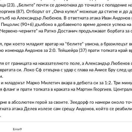
ица (23). „Белите“ почти се домогнаха до точката с попадение 
оргиев (87). Отборът от „Овча купел“ можеше да стигне и до 
стълб на Александър Любенов. В ответната атака Иван Андонов
ос Пицолис (90+6) дълбоко в добавеното време донесе успеха н
. „Червено-черните“ на Ратко Достанич продължават борбата за 
, при което младият вратар на "белите" увисна, а бразилецът в
но изненада Андонов за 2:0. Тейшейра (37) прати топката край в
ля от границата на наказателното поле, а Александър Любенов 
ратата си. Локо Сф отвърна с удар с глава на Анисе Бру след ц
и.
 и младокът Марко Милетич вкара в дебюта си за 1:2. Три мин
 фланг и прати топката в краката на Мартин Георгиев. Центра
е в абсолютен герой за своите. Зеедорф го намери около точ
етната атака Делев излезе сам срещу Андонов, който се реабил
.
Error9