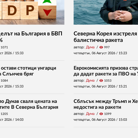
Делът на България в БВП
Северна Корея изстреля
 %
балистична ракета
автор:
Дума
visibility
1071
997
уст 2026 /
15:33
четвъртък, 06 Август 2026 /
15:23
 остави стотици унгарци
Еврокомисията призова стр
в Слънчев бряг
да дадат ракети за ПВО на
автор:
Дума
visibility
1084
1053
уст 2026 /
15:33
четвъртък, 06 Август 2026 /
15:21
о Дунав сваля цената на
Сблъсък между Тръмп и Хе
нтите В Северна България
недостига на ракети
автор:
Дума
visibility
1205
1099
уст 2026 /
14:03
четвъртък, 06 Август 2026 /
15:03