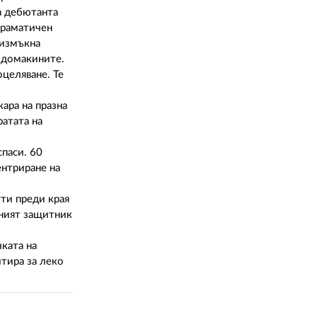
02 975 20 35
на дебютанта
драматичен
 измъкна
а домакините.
оцеляване. Те
кара на празна
ратата на
спаси. 60
ентриране на
ути преди края
лният защитник
ката на
итира за леко