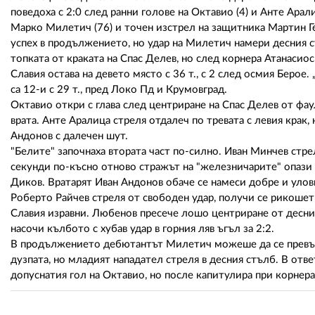
поведоха с 2:0 след ранни голове на Октавио (4) и Анте Арал
Марко Милетич (76) и точен изстрел на защитника Мартин Ге
успех в продължението, но удар на Милетич намери десния 
топката от краката на Спас Делев, но след корнера Атанаси
Славия остава на девето място с 36 т., с 2 след осмия Берое
са 12-и с 29 т., пред Локо Пд и Крумовград.
Октавио откри с глава след центриране на Спас Делев от фаул
врата. Анте Аралица стреля отдалеч по тревата с левия крак, 
Андонов с далечен шут.
"Белите" започнаха втората част по-силно. Иван Минчев стре
секунди по-късно отново стражът на "железничарите" опази в
Диков. Вратарят Иван Андонов обаче се намеси добре и улов
Роберто Райчев стреля от свободен удар, получи се рикошет
Славия изравни. Любенов пресече лошо центриране от десния
насочи кълбото с хубав удар в горния ляв ъгъл за 2:2.
В продължението дебютантът Милетич можеше да се превърн
дузпата, но младият нападател стреля в десния стълб. В отв
допуснатия гол на Октавио, но после капитулира при корнера