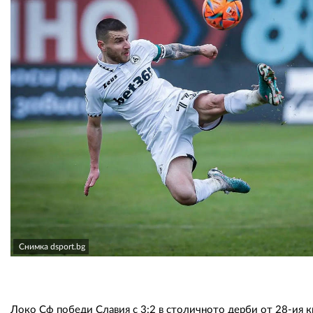
Снимка dsport.bg
Локо Сф победи Славия с 3:2 в столичното дерби от 28-ия к