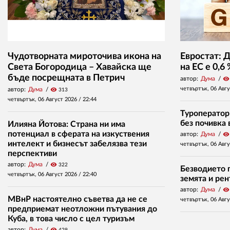
Чудотворната мироточива икона на
Евростат: 
Света Богородица – Хавайска ще
на ЕС е 0,6
бъде посрещната в Петрич
автор:
Дума
visibility
четвъртък, 06 Авг
автор:
Дума
visibility
313
четвъртък, 06 Август 2026 /
22:44
Туроператор
без почивка 
Илияна Йотова: Страна ни има
потенциал в сферата на изкуствения
автор:
Дума
visibility
интелект и бизнесът забелязва тези
четвъртък, 06 Авг
перспективи
автор:
Дума
visibility
322
Безводието п
четвъртък, 06 Август 2026 /
22:40
земята и ре
автор:
Дума
visibility
МВнР настоятелно съветва да не се
четвъртък, 06 Авг
предприемат неотложни пътувания до
Куба, в това число с цел туризъм
автор:
Дума
visibility
429