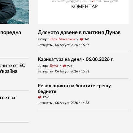
 поредна
Дясното давене в плиткия Дунав
автор:
Юри Михалков
visibility
942
четвъртък, 06 Август 2026 /
16:37
Карикатура на деня - 06.08.2026 г.
аните от ЕС
автор:
Дума
visibility
936
 Украйна
четвъртък, 06 Август 2026 /
15:33
Революцията на богатите срещу
бедните
гсет за
visibility
1263
четвъртък, 06 Август 2026 /
14:33