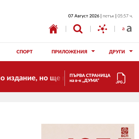
НАЧАЛО
07 Август 2026
петък
05:57 ч.
БЪЛГАРИЯ
ИКОНОМИКА
ИЗБОРИ
СПОРТ
ПРИЛОЖЕНИЯ
ДРУГИ
СВЯТ
ОБЩЕСТВО
ПЪРВА СТРАНИЦА
, но ще продължи да работи за вас и з
на в-к „ДУМА“
КУЛТУРА
ЖИВОТ
СПОРТ
ПРИЛОЖЕНИЯ
ДРУГИ