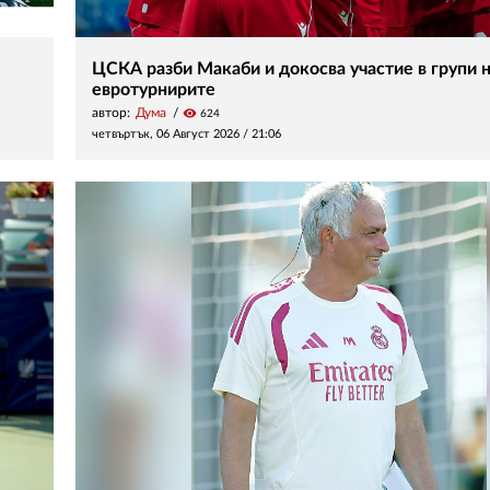
ЦСКА разби Макаби и докосва участие в групи 
евротурнирите
автор:
Дума
visibility
624
четвъртък, 06 Август 2026 /
21:06