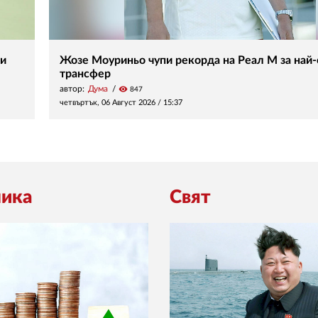
 и
Жозе Моуриньо чупи рекорда на Реал М за най
трансфер
автор:
Дума
visibility
847
четвъртък, 06 Август 2026 /
15:37
ика
Свят