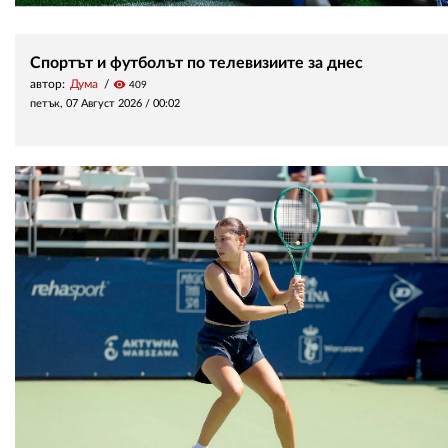
Спортът и футболът по телевизиите за днес
автор:
Дума
visibility
409
петък, 07 Август 2026 /
00:02