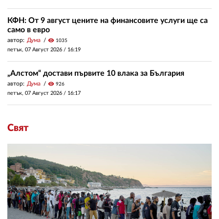
КФН: От 9 август цените на финансовите услуги ще са
само в евро
автор:
Дума
visibility
1035
петък, 07 Август 2026 /
16:19
„Алстом“ достави първите 10 влака за България
автор:
Дума
visibility
926
петък, 07 Август 2026 /
16:17
Свят