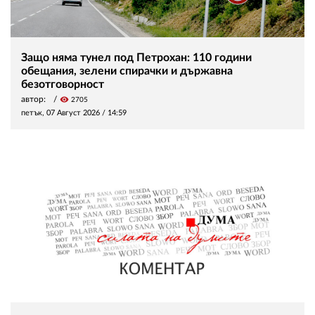
Защо няма тунел под Петрохан: 110 години
обещания, зелени спирачки и държавна
безотговорност
автор:
visibility
2705
петък, 07 Август 2026 /
14:59