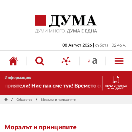
НАЧАЛО
БЪЛГАРИЯ
ИКОНОМИКА
ИЗБОРИ
08 Август 2026
събота
02:46 ч.
СВЯТ
ОБЩЕСТВО
Информация:
КУЛТУРА
приятели! Ние пак сме тук! Времето се променя и на
ПЪРВА СТРАНИЦА
на в-к „ДУМА“
ЖИВОТ
Общество
Моралът и принципите
СПОРТ
ПРИЛОЖЕНИЯ
Моралът и принципите
ДРУГИ