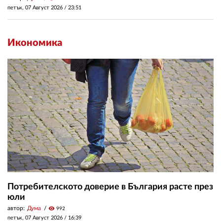
петък, 07 Август 2026 /
23:51
Икономика
Потребителското доверие в България расте през
юли
автор:
Дума
visibility
992
петък, 07 Август 2026 /
16:39