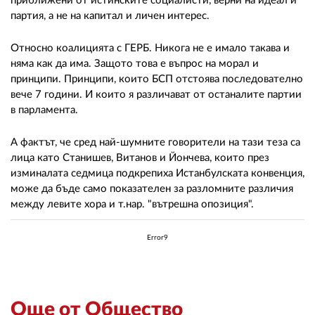
приближени от истинските социалисти, верни на идеал и
партия, а не на капитал и личен интерес.
Относно коалицията с ГЕРБ. Никога не е имало такава и
няма как да има. Защото това е въпрос на морал и
принципи. Принципи, които БСП отстоява последователно
вече 7 години. И които я различават от останалите партии
в парламента.
А фактът, че сред най-шумните говорители на тази теза са
лица като Станишев, Витанов и Йончева, които през
изминалата седмица подкрепиха Истанбулската конвенция,
може да бъде само показателен за разломните различия
между левите хора и т.нар. "вътрешна опозиция".
Error9
Още от Общество