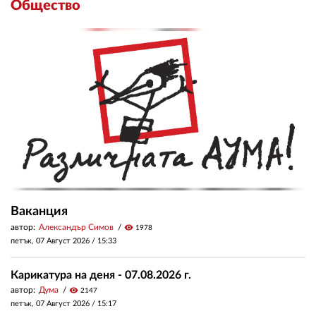
Общество
Ваканция
автор:
Александър Симов
visibility
1978
петък, 07 Август 2026 /
15:33
Карикатура на деня - 07.08.2026 г.
автор:
Дума
visibility
2147
петък, 07 Август 2026 /
15:17