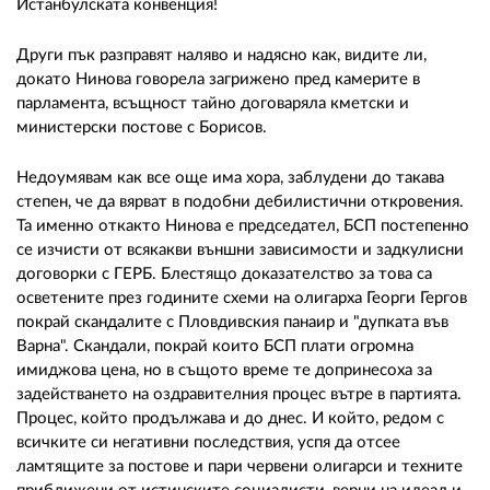
Истанбулската конвенция!
Други пък разправят наляво и надясно как, видите ли,
докато Нинова говорела загрижено пред камерите в
парламента, всъщност тайно договаряла кметски и
министерски постове с Борисов.
Недоумявам как все още има хора, заблудени до такава
степен, че да вярват в подобни дебилистични откровения.
Та именно откакто Нинова е председател, БСП постепенно
се изчисти от всякакви външни зависимости и задкулисни
договорки с ГЕРБ. Блестящо доказателство за това са
осветените през годините схеми на олигарха Георги Гергов
покрай скандалите с Пловдивския панаир и "дупката във
Варна". Скандали, покрай които БСП плати огромна
имиджова цена, но в същото време те допринесоха за
задействането на оздравителния процес вътре в партията.
Процес, който продължава и до днес. И който, редом с
всичките си негативни последствия, успя да отсее
ламтящите за постове и пари червени олигарси и техните