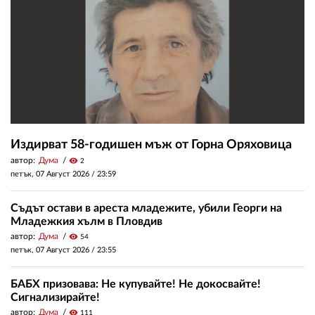
Издирват 58-годишен мъж от Горна Оряховица
автор:
Дума
visibility
2
петък, 07 Август 2026 /
23:59
Съдът остави в ареста младежите, убили Георги на
Младежкия хълм в Пловдив
автор:
Дума
visibility
54
петък, 07 Август 2026 /
23:55
БАБХ призовава: Не купувайте! Не докосвайте!
Сигнализирайте!
автор:
Дума
visibility
111