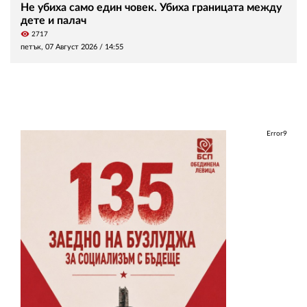
Не убиха само един човек. Убиха границата между
дете и палач
visibility
2717
петък, 07 Август 2026 /
14:55
Error9