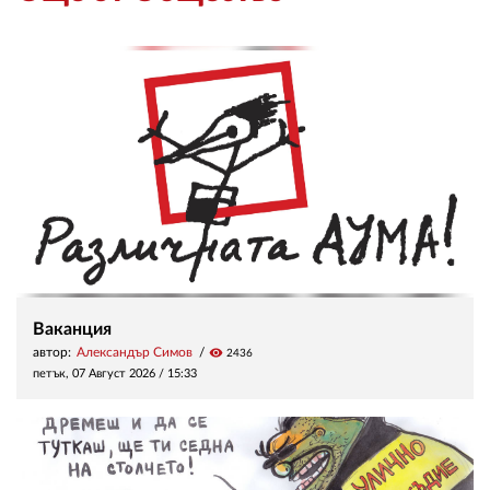
Ваканция
автор:
Александър Симов
visibility
2436
петък, 07 Август 2026 /
15:33