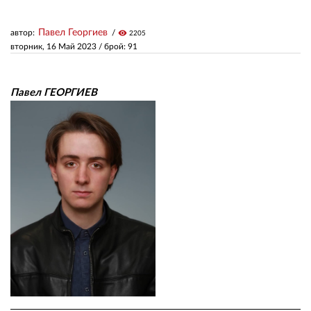
Павел Георгиев
автор:
visibility
2205
ЗА НАС
вторник, 16 Май 2023
/ брой: 91
АВТОРИ
РЕДАКЦИЯ
Павел ГЕОРГИЕВ
КОНТАКТИ
РЕКЛАМА
АБОНАМЕНТ
УСЛОВИЯ ЗА ПОЛЗВАНЕ
ПОЛИТИКА ЗА БИСКВИТКИТЕ
ПОЛИТИКАТА ЗА
ПОВЕРИТЕЛНОСТ