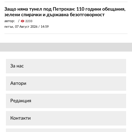
Защо няма тунел под Петрохан: 110 години обещания,
зелени спирачки и държавна безотговорност
автор:
visibility
2233
петък, 07 Август 2026 /
14:59
За нас
Автори
Редакция
Контакти