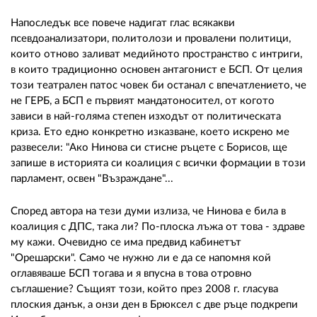
02 975 20 35
Напоследък все повече надигат глас всякакви
псевдоанализатори, политолози и провалени политици,
които отново заливат медийното пространство с интриги,
в които традиционно основен антагонист е БСП. От целия
този театрален патос човек би останал с впечатлението, че
не ГЕРБ, а БСП е първият мандатоносител, от когото
зависи в най-голяма степен изходът от политическата
криза. Ето едно конкретно изказване, което искрено ме
развесели: "Ако Нинова си стисне ръцете с Борисов, ще
запише в историята си коалиция с всички формации в този
парламент, освен "Възраждане"...
Според автора на тези думи излиза, че Нинова е била в
коалиция с ДПС, така ли? По-плоска лъжа от това - здраве
му кажи. Очевидно се има предвид кабинетът
"Орешарски". Само че нужно ли е да се напомня кой
оглавяваше БСП тогава и я впусна в това отровно
съглашение? Същият този, който през 2008 г. гласува
плоския данък, а онзи ден в Брюксел с две ръце подкрепи