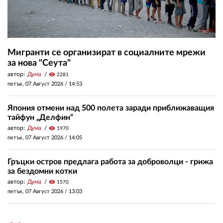
Мигранти се организират в социалните мрежи
за нова "Сеута"
автор:
Дума
visibility
2281
петък, 07 Август 2026 /
14:53
Япония отмени над 500 полета заради приближаващия
тайфун „Делфин“
автор:
Дума
visibility
1970
петък, 07 Август 2026 /
14:05
Гръцки остров предлага работа за доброволци - грижа
за бездомни котки
автор:
Дума
visibility
1570
петък, 07 Август 2026 /
13:03