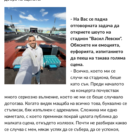
- На Вас се падна
отговорната задача да
откриете шоуто на
стадион "Васил Левски".
Обяснете ни емоцията,
еуфорията, изпитанието
да пееш на такава голяма
сцена.
- Всичко, което ми се
случи на стадиона, беше
като сън. Преди началото
на концерта почувствах
много сериозно вълнение, което не ми се беше случвало
дотогава. Когато видях мащаба на всичко това, буквално се
стъписах, бях изпълнен с адреналин. Сложиха ми едно
наметало, с което преминах покрай цялата публика до
малката сцена, откъдето излязох. Почти не разбирах какво
се случва с мен, някак успях да се събера, да се успокоя,