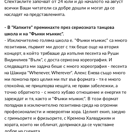
Спектаклите започват от 24 юли и до началото на август
всички Ваши читатели са добре дошли и могат да се
насладят на представленията.
- В "Капките" преминахте през сериозната танцова
школа и на "Фънки мънкис".
- Изключително голяма школа е. "Фънки мънкис" са много
позитивни, първият ми досег с тях беше още на втория
концерт, в който трябваше да изпълня песента на Руши
Видинлиев "Вълк", с доста сериозна хореография. И
следващата ми задача беше с много хореография - песента
на Шакира "Whenever, Wherever". Алекс Енева също много
ми помогна през целия ми път във формата - тя е много
спокойна, не пришпорва нещата, не прави забележки, а
точно обратното - с много хубаво отношение и енергия те
зареждат и тя, както и "Фънки мънкис". В този формат
попаднах в изключително позитивна среда на огромни
професионалисти и невероятни хора. Целият екип, заедно
с гримьорите и фризьорите, с Кремена Халваджиян и
хората, които ни обличат, допринася да се чувстваме
добре на сцената.