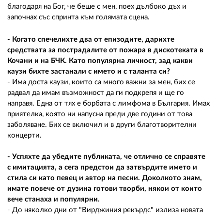
благодаря на Бог, че беше с мен, поех дълбоко дъх и
започнах със спринта към голямата сцена.
- Когато спечелихте два от епизодите, дарихте
средствата за пострадалите от пожара в дискотеката в
Кочани и на БЧК. Като популярна личност, зад какви
каузи бихте застанали с името и с таланта си?
- Има доста каузи, които са много важни за мен, бих се
радвал да имам възможност да ги подкрепя и ще го
направя. Една от тях е борбата с лимфома в България. Имах
приятелка, която ни напусна преди две години от това
заболяване. Бих се включил и в други благотворителни
концерти.
- Успяхте да убедите публиката, че отлично се справяте
с имитацията, а сега предстои да затвърдите името и
стила си като певец и автор на песни. Доколкото знам,
имате повече от дузина готови творби, някои от които
вече станаха и популярни.
- До няколко дни от "Вирджиния рекърдс" излиза новата