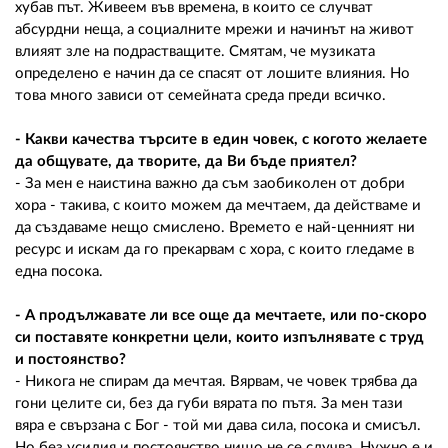
хубав път. Живеем във времена, в които се случват
абсурдни неща, а социалните мрежи и начинът на живот
влияят зле на подрастващите. Смятам, че музиката
определено е начин да се спасят от лошите влияния. Но
това много зависи от семейната среда преди всичко.
- Какви качества търсите в един човек, с когото желаете
да общувате, да творите, да Ви бъде приятел?
- За мен е наистина важно да съм заобиколен от добри
хора - такива, с които можем да мечтаем, да действаме и
да създаваме нещо смислено. Времето е най-ценният ни
ресурс и искам да го прекарвам с хора, с които гледаме в
една посока.
- А продължавате ли все още да мечтаете, или по-скоро
си поставяте конкретни цели, които изпълнявате с труд
и постоянство?
- Никога не спирам да мечтая. Вярвам, че човек трябва да
гони целите си, без да губи вярата по пътя. За мен тази
вяра е свързана с Бог - той ми дава сила, посока и смисъл.
Но без усилия и постоянство нищо не се случва. Нужно е и