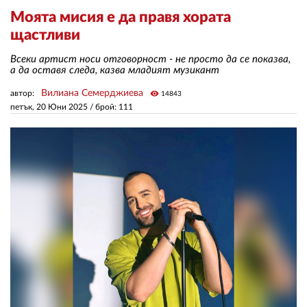
Моята мисия е да правя хората
щастливи
ЗА НАС
Всеки артист носи отговорност - не просто да се показва,
АВТОРИ
а да оставя следа, казва младият музикант
РЕДАКЦИЯ
Вилиана Семерджиева
автор:
visibility
14843
петък, 20 Юни 2025
/ брой: 111
КОНТАКТИ
РЕКЛАМА
АБОНАМЕНТ
УСЛОВИЯ ЗА ПОЛЗВАНЕ
ПОЛИТИКА ЗА БИСКВИТКИТЕ
ПОЛИТИКАТА ЗА
ПОВЕРИТЕЛНОСТ