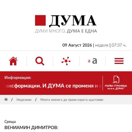
НАЧАЛО
БЪЛГАРИЯ
ИКОНОМИКА
ИЗБОРИ
09 Август 2026
неделя
07:37 ч.
СВЯТ
ОБЩЕСТВО
Информация:
КУЛТУРА
сформации. И ДУМА се променя и става електронно и
ПЪРВА СТРАНИЦА
на в-к „ДУМА“
ЖИВОТ
Неделник
Моята мисия е да правя хората щастливи
СПОРТ
ПРИЛОЖЕНИЯ
Срещи
ДРУГИ
ВЕНИАМИН ДИМИТРОВ: