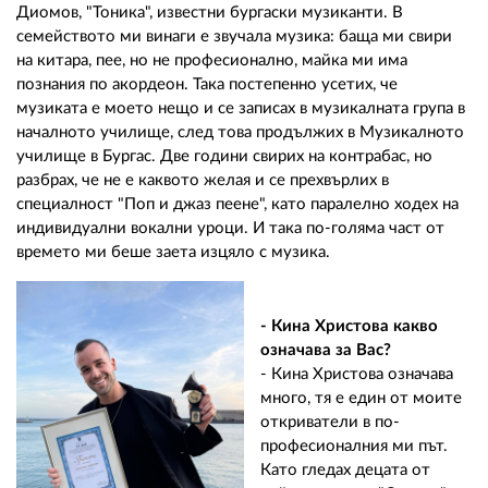
Диомов, "Тоника", известни бургаски музиканти. В
семейството ми винаги е звучала музика: баща ми свири
на китара, пее, но не професионално, майка ми има
познания по акордеон. Така постепенно усетих, че
музиката е моето нещо и се записах в музикалната група в
началното училище, след това продължих в Музикалното
училище в Бургас. Две години свирих на контрабас, но
разбрах, че не е каквото желая и се прехвърлих в
специалност "Поп и джаз пеене", като паралелно ходех на
индивидуални вокални уроци. И така по-голяма част от
времето ми беше заета изцяло с музика.
- Кина Христова какво
означава за Вас?
- Кина Христова означава
много, тя е един от моите
откриватели в по-
професионалния ми път.
Като гледах децата от