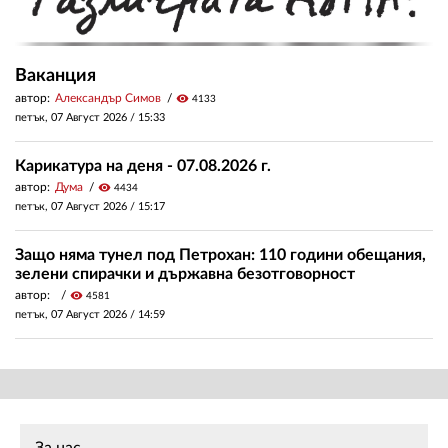
Ваканция
автор:
Александър Симов
visibility
4133
петък, 07 Август 2026 /
15:33
Карикатура на деня - 07.08.2026 г.
автор:
Дума
visibility
4434
петък, 07 Август 2026 /
15:17
Защо няма тунел под Петрохан: 110 години обещания,
зелени спирачки и държавна безотговорност
автор:
visibility
4581
петък, 07 Август 2026 /
14:59
За нас