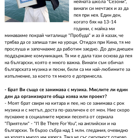
нейната школа "Сезони",
винаги си мечтаех и аз да
пея при нея. Един ден,
когато бях на 13-14
години, с майка ми
минавахме покрай читалище "Пробуда" и аз й казах, че
трябва да се запиша там на уроци. Отидох при Кина, тя ме
прослуша и започнахме да работим заедно. До ден днешен
поддържаме комуникация. Тя ми е дала тази основа да пея
на български, която е много важна. Винаги съм обичал
българската музика и песни, били са ми най-любимите за
изпълнение, за което тя много е допринесла.
- Брат Ви също се занимава с музика. Мислите ли един
ден да организирате обща изява или проект?
- Моят брат свири на китара и пее, но се занимава с рок
музика и с метъл, доста по-различен е от мен. Ние скоро
пуснахме в социалните мрежи песента от сериала
"Приятели" - "I'l Be There For You", на английски и на
български. Тя бързо събра над 1 млн. гледания, очевидно
на хората много им хареса. Така че със сигурност отново