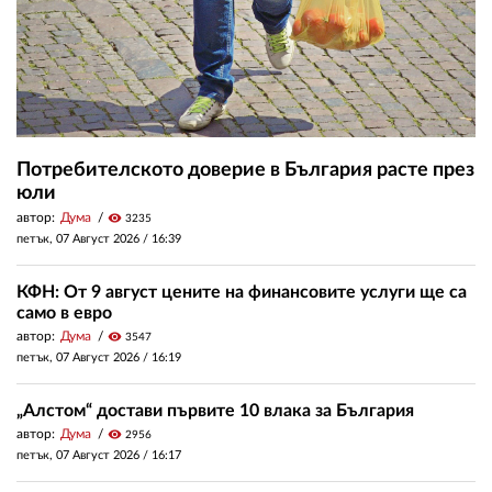
Потребителското доверие в България расте през
юли
автор:
Дума
visibility
3235
петък, 07 Август 2026 /
16:39
КФН: От 9 август цените на финансовите услуги ще са
само в евро
автор:
Дума
visibility
3547
петък, 07 Август 2026 /
16:19
„Алстом“ достави първите 10 влака за България
автор:
Дума
visibility
2956
петък, 07 Август 2026 /
16:17