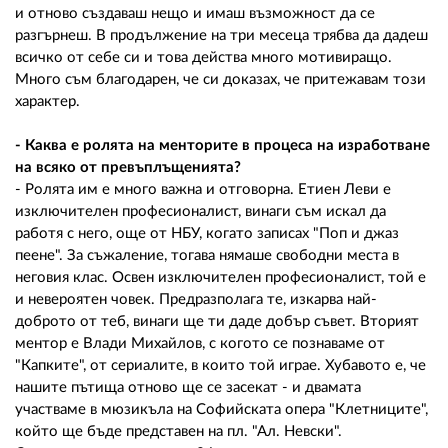
и отново създаваш нещо и имаш възможност да се
разгърнеш. В продължение на три месеца трябва да дадеш
всичко от себе си и това действа много мотивиращо.
Много съм благодарен, че си доказах, че притежавам този
характер.
- Каква е ролята на менторите в процеса на изработване
на всяко от превъплъщенията?
- Ролята им е много важна и отговорна. Етиен Леви е
изключителен професионалист, винаги съм искал да
работя с него, още от НБУ, когато записах "Поп и джаз
пеене". За съжаление, тогава нямаше свободни места в
неговия клас. Освен изключителен професионалист, той е
и невероятен човек. Предразполага те, изкарва най-
доброто от теб, винаги ще ти даде добър съвет. Вторият
ментор е Влади Михайлов, с когото се познаваме от
"Капките", от сериалите, в които той играе. Хубавото е, че
нашите пътища отново ще се засекат - и двамата
участваме в мюзикъла на Софийската опера "Клетниците",
който ще бъде представен на пл. "Ал. Невски".