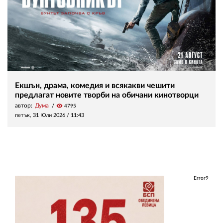
Екшън, драма, комедия и всякакви чешити
предлагат новите творби на обичани кинотворци
автор:
Дума
visibility
4795
петък, 31 Юли 2026 /
11:43
Error9