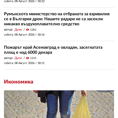
събота, 08 Август 2026 /
18:22
Румънското министерство на отбраната за взривилия
се в България дрон: Нашите радари не са засекли
никакво въздухоплавателно средство
автор:
Дума
visibility
1282
събота, 08 Август 2026 /
18:16
Пожарът край Асеновград е овладян, засегнатата
площ е над 6000 декара
автор:
Дума
visibility
1255
събота, 08 Август 2026 /
18:11
Икономика