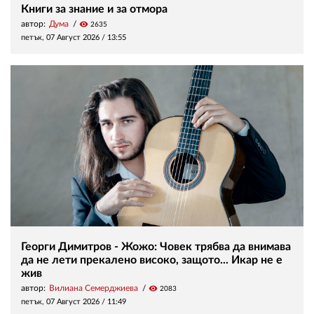
Книги за знание и за отмора
автор:
Дума
visibility
2635
петък, 07 Август 2026 /
13:55
Георги Димитров - Жожо: Човек трябва да внимава
да не лети прекалено високо, защото... Икар не е
жив
автор:
Вилиана Семерджиева
visibility
2083
петък, 07 Август 2026 /
11:49