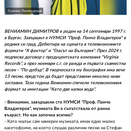
02 975 20 35
Снимки Личен архив
ВЕНИАМИН ДИМИТРОВ е роден на 14 септември 1997 г.
в Бургас. Завършил е НУМСИ "Проф. Панчо Владигеров" в
родния си град. Дебютира на сцената в телевизионните
формати "X фактор" и "Гласът на България". През 2024 г.
подписва договор с продуцентската компания "Virginia
Records", а през ноември с.г. се ражда и първата съвместна
песен - "По-добър". В творческата му биография има вече
13 песни, предстои да бъдат представени няколко нови
заглавия. Тази година Вениамин спечели телевизионния
формат за имитации "Като две капки вода".
- Вениамин, завършили сте НУМСИ "Проф. Панчо
Владигеров", музиката Ви е съпътствала от ранна
възраст. Но как започна всичко?
- Като малък сам намерих музиката, имах едно малко
касетофонче, на което слушах различни песни на Стефан