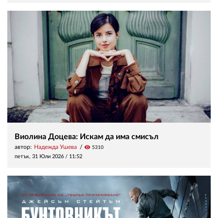
Виолина Доцева: Искам да има смисъл
автор:
Надежда Ушева
visibility
5310
петък, 31 Юли 2026 /
11:52