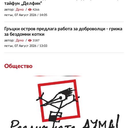
тайфун „Делфин“
автор:
Дума
visibility
4266
петък, 07 Август 2026 /
14:05
Гръцки остров предлага работа за доброволци - грижа
за бездомни котки
автор:
Дума
visibility
3187
петък, 07 Август 2026 /
13:03
Общество