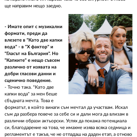
ще направим нещо заедно.
- Имате опит с музикални
формати, преди да
влезете в "Като две капки
вода" - в "Х фактор" и
"Гласът на България". Но
"Капките" е нещо съвсем
различно от изявата на
добри гласови данни и
сценично поведение.
- Точно така. "Като две
капки вода" за мен беше
сбъдната мечта. Това е
форматът, в който винаги съм мечтал да участвам. Искал
съм да разбера повече за себе си и дали мога да влизам в
различни образи актьорски. Успях да покажа потенциала
си, благодарение на това, че имахме изява всяка седмица и
регламентът е такъв, че не отпадаш на даден етап, а отново