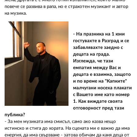
повече се развива в рапа, но е страхотен музикант и автор
на музика.
- На празника на 1 юни
гостувахте в Разград и се
забавлявахте заедно с
децата на града.
Изглежда, че тази
емпатия между Вас и
децата е взаимна, защото
и по време на "Капките"
малчугани носеха плакати
с Вашето име като номер
1. Как виждате своята
отговорност пред тази
публика?
- За мен музиката има смисъл, само ако казва нещо
истинско и стига до хората. На сцената ми е важно да има
енергия, да има свързване - затова обичам да каня деца от