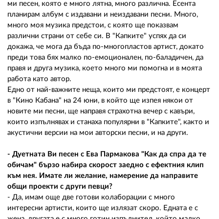
ми песен, която е много лятна, много различна. Есента
планирам албум с издавани и неиздавани песни. Много,
много моя музика предстои, с която ще показвам
различни страни от себе си. В "Капките" успях да си
докажа, че мога да бъда по-многопластов артист, докато
преди това бях малко по-емоционален, по-баладичен, да
правя и друга музика, което много ми помогна и в моята
работа като автор.
Едно от най-важните неща, които ми предстоят, е концерт
в "Кино Кабана" на 24 юни, в който ще изпея някои от
новите ми песни, ще направя страхотна вечер с кавъри,
които изпълнявах и станаха популярни в "Капките", както и
акустични версии на мои авторски песни, и на други.
- Дуетната Ви песен с Ева Пармакова "Как да спра да те
обичам" бързо набира скорост заедно с ефектния клип
към нея. Имате ли желание, намерение да направите
общи проекти с други певци?
- Да, имам още две готови колаборации с много
интересни артисти, които ще излязат скоро. Едната е с
жена, другата е с много готин изпълнител, който малко