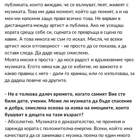
публиката, които виждам, че се вълнуват, пеят, живеят с
музиката. Това им дава момент, който ще помнят, а и на
мен ми напомня защо правя всичко това. Не вярвам в
дистанцията между артист и публика. Ако не усещаш
хората срещу себе си, сцената се превръща в сцена по
навик. А това никога не съм го искал. Мисля, че всеки
артист носи отговорност - не просто да се показва, а да
оставя следа. Да даде нещо смислено.
Моята мисия е проста - да нося радост и вдъхновение чрез
музиката. Егото няма как да се избегне, но важното е
какво правиш с него - дали го храниш, или го използваш, за
да дадеш повече на другите.
- Не е толкова далеч времето, когато самият Вие сте
били дете, ученик. Може ли музиката да бъде спасение
и добра, смислена основа за изява на емоциите, които
бушуват в децата на тази възраст?
- Абсолютно. Музиката е доказателство, че променя и
зарежда хората с положителна енергия. Всеки, който има
качествата да се занимава с музика, поема по един много