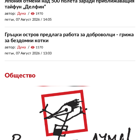
Япония отмени над 500 полета заради приближаващия
тайфун „Делфин“
автор:
Дума
visibility
1970
петък, 07 Август 2026 /
14:05
Гръцки остров предлага работа за доброволци - грижа
за бездомни котки
автор:
Дума
visibility
1570
петък, 07 Август 2026 /
13:03
Общество