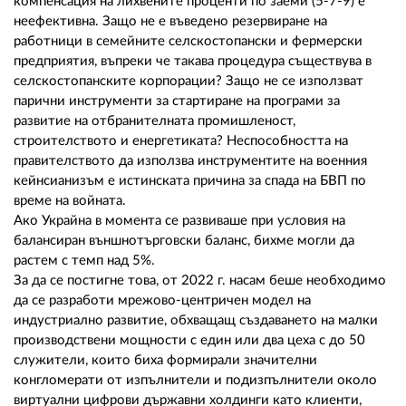
компенсация на лихвените проценти по заеми (5-7-9) е
неефективна. Защо не е въведено резервиране на
работници в семейните селскостопански и фермерски
предприятия, въпреки че такава процедура съществува в
селскостопанските корпорации? Защо не се използват
парични инструменти за стартиране на програми за
развитие на отбранителната промишленост,
строителството и енергетиката? Неспособността на
правителството да използва инструментите на военния
кейнсианизъм е истинската причина за спада на БВП по
време на войната.
Ако Украйна в момента се развиваше при условия на
балансиран външнотърговски баланс, бихме могли да
растем с темп над 5%.
За да се постигне това, от 2022 г. насам беше необходимо
да се разработи мрежово-центричен модел на
индустриално развитие, обхващащ създаването на малки
производствени мощности с един или два цеха с до 50
служители, които биха формирали значителни
конгломерати от изпълнители и подизпълнители около
виртуални цифрови държавни холдинги като клиенти,