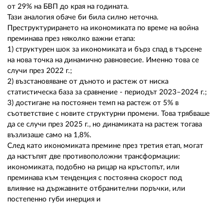
от 29% на БВП до края на годината.
Тази аналогия обаче би била силно неточна.
Преструктурирането на икономиката по време на война
преминава през няколко важни етапа:
1) структурен шок за икономиката и бърз спад в търсене
на нова точка на динамично равновесие. Именно това се
случи през 2022 г.;
2) възстановяване от дъното и растеж от ниска
статистическа база за сравнение - периодът 2023–2024 г.;
3) достигане на постоянен темп на растеж от 5% в
съответствие с новите структурни промени. Това трябваше
да се случи през 2025 г., но динамиката на растеж тогава
възлизаше само на 1,8%.
След като икономиката премине през третия етап, могат
да настъпят две противоположни трансформации:
икономиката, подобно на рицар на кръстопът, или
преминава към тенденция с постоянна скорост под
влияние на държавните отбранителни поръчки, или
постепенно губи инерция и