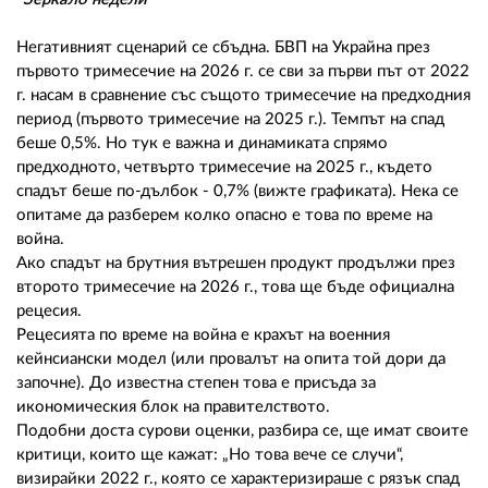
02 975 20 35
Негативният сценарий се сбъдна. БВП на Украйна през
първото тримесечие на 2026 г. се сви за първи път от 2022
г. насам в сравнение със същото тримесечие на предходния
период (първото тримесечие на 2025 г.). Темпът на спад
беше 0,5%. Но тук е важна и динамиката спрямо
предходното, четвърто тримесечие на 2025 г., където
спадът беше по-дълбок - 0,7% (вижте графиката). Нека се
опитаме да разберем колко опасно е това по време на
война.
Ако спадът на брутния вътрешен продукт продължи през
второто тримесечие на 2026 г., това ще бъде официална
рецесия.
Рецесията по време на война е крахът на военния
кейнсиански модел (или провалът на опита той дори да
започне). До известна степен това е присъда за
икономическия блок на правителството.
Подобни доста сурови оценки, разбира се, ще имат своите
критици, които ще кажат: „Но това вече се случи“,
визирайки 2022 г., която се характеризираше с рязък спад