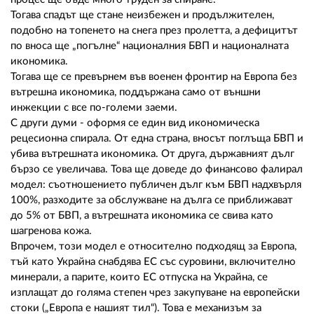
Тогава спадът ще стане неизбежен и продължителен,
подобно на топенето на снега през пролетта, а дефицитът
по вноса ще „погълне“ националния БВП и националната
икономика.
Тогава ще се превърнем във военен фронтир на Европа без
вътрешна икономика, поддържана само от външни
инжекции с все по-големи заеми.
С други думи - оформя се един вид икономическа
рецесионна спирала. От една страна, вносът поглъща БВП и
убива вътрешната икономика. От друга, държавният дълг
бързо се увеличава. Това ще доведе до финансово фалирал
модел: съотношението публичен дълг към БВП надхвърля
100%, разходите за обслужване на дълга се приближават
до 5% от БВП, а вътрешната икономика се свива като
шагренова кожа.
Впрочем, този модел е относително подходящ за Европа,
тъй като Украйна снабдява ЕС със суровини, включително
минерали, а парите, които ЕС отпуска на Украйна, се
изплащат до голяма степен чрез закупуване на европейски
стоки („Европа е нашият тил“). Това е механизъм за