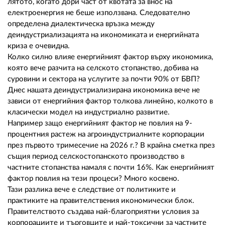
лятото, когато дори част от квотата за внос на
електроенергия не беше използвана. Следователно
определена диалектическа връзка между
деиндустриализацията на икономиката и енергийната
криза е очевидна.
Колко силно влияе енергийният фактор върху икономика,
която вече разчита на селското стопанство, добива на
суровини и сектора на услугите за почти 90% от БВП?
Днес нашата деиндустриализирана икономика вече не
зависи от енергийния фактор толкова линейно, колкото в
класически модел на индустриално развитие.
Например защо енергийният фактор не повлия на 9-
процентния растеж на агроиндустриалните корпорации
през първото тримесечие на 2026 г.? В крайна сметка през
същия период селскостопанското производство в
частните стопанства намаля с почти 16%. Как енергийният
фактор повлия на тези процеси? Много косвено.
Тази разлика вече е следствие от политиките и
практиките на правителствения икономически блок.
Правителството създава най-благоприятни условия за
корпорациите и търговците и най-токсични за частните