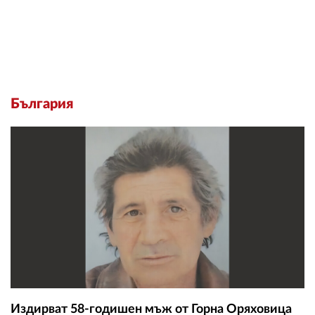
България
Издирват 58-годишен мъж от Горна Оряховица