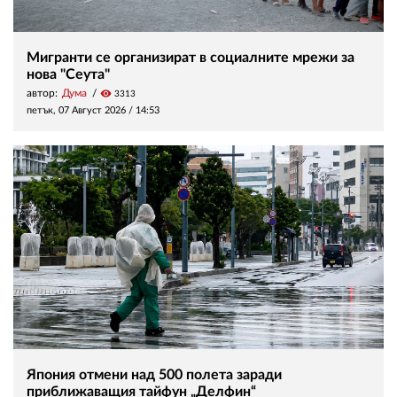
Мигранти се организират в социалните мрежи за
нова "Сеута"
автор:
Дума
visibility
3313
петък, 07 Август 2026 /
14:53
Япония отмени над 500 полета заради
приближаващия тайфун „Делфин“