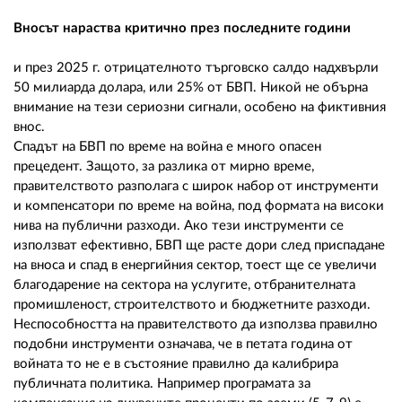
Вносът нараства критично през последните години
и през 2025 г. отрицателното търговско салдо надхвърли
50 милиарда долара, или 25% от БВП. Никой не обърна
внимание на тези сериозни сигнали, особено на фиктивния
внос.
Спадът на БВП по време на война е много опасен
прецедент. Защото, за разлика от мирно време,
правителството разполага с широк набор от инструменти
и компенсатори по време на война, под формата на високи
нива на публични разходи. Ако тези инструменти се
използват ефективно, БВП ще расте дори след приспадане
на вноса и спад в енергийния сектор, тоест ще се увеличи
благодарение на сектора на услугите, отбранителната
промишленост, строителството и бюджетните разходи.
Неспособността на правителството да използва правилно
подобни инструменти означава, че в петата година от
войната то не е в състояние правилно да калибрира
публичната политика. Например програмата за