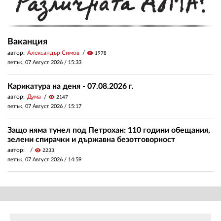
Ваканция
автор:
Александър Симов
visibility
1978
петък, 07 Август 2026 /
15:33
Карикатура на деня - 07.08.2026 г.
автор:
Дума
visibility
2147
петък, 07 Август 2026 /
15:17
Защо няма тунел под Петрохан: 110 години обещания,
зелени спирачки и държавна безотговорност
автор:
visibility
2233
петък, 07 Август 2026 /
14:59