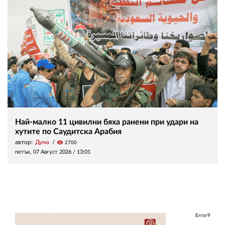
Най-малко 11 цивилни бяха ранени при удари на
хутите по Саудитска Арабия
автор:
Дума
visibility
2700
петък, 07 Август 2026 /
13:01
Error9