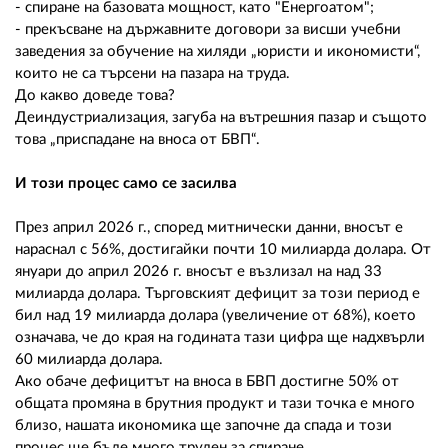
- спиране на базовата мощност, като "Енергоатом";
- прекъсване на държавните договори за висши учебни
заведения за обучение на хиляди „юристи и икономисти“,
които не са търсени на пазара на труда.
До какво доведе това?
Деиндустриализация, загуба на вътрешния пазар и същото
това „приспадане на вноса от БВП“.
И този процес само се засилва
През април 2026 г., според митнически данни, вносът е
нараснал с 56%, достигайки почти 10 милиарда долара. От
януари до април 2026 г. вносът е възлизал на над 33
милиарда долара. Търговският дефицит за този период е
бил над 19 милиарда долара (увеличение от 68%), което
означава, че до края на годината тази цифра ще надхвърли
60 милиарда долара.
Ако обаче дефицитът на вноса в БВП достигне 50% от
общата промяна в брутния продукт и тази точка е много
близо, нашата икономика ще започне да спада и този
процес ще бъде много труден за спиране.