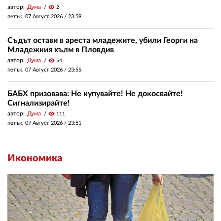
автор:
Дума
visibility
2
петък, 07 Август 2026 /
23:59
Съдът остави в ареста младежите, убили Георги на
Младежкия хълм в Пловдив
автор:
Дума
visibility
54
петък, 07 Август 2026 /
23:55
БАБХ призовава: Не купувайте! Не докосвайте!
Сигнализирайте!
автор:
Дума
visibility
111
петък, 07 Август 2026 /
23:51
Икономика