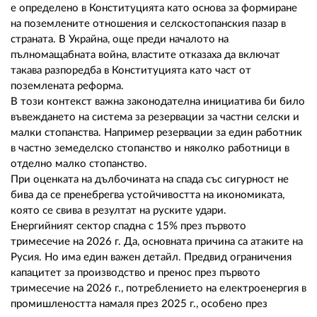
е определено в Конституцията като основа за формиране
на поземлените отношения и селскостопанския пазар в
страната. В Украйна, още преди началото на
пълномащабната война, властите отказаха да включат
такава разпоредба в Конституцията като част от
поземлената реформа.
В този контекст важна законодателна инициатива би било
въвеждането на система за резервации за частни селски и
малки стопанства. Например резервации за един работник
в частно земеделско стопанство и няколко работници в
отделно малко стопанство.
При оценката на дълбочината на спада със сигурност не
бива да се пренебрегва устойчивостта на икономиката,
която се свива в резултат на руските удари.
Енергийният сектор спадна с 15% през първото
тримесечие на 2026 г. Да, основната причина са атаките на
Русия. Но има един важен детайл. Предвид ограничения
капацитет за производство и пренос през първото
тримесечие на 2026 г., потреблението на електроенергия в
промишлеността намаля през 2025 г., особено през