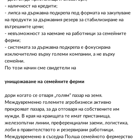
- наличност на кредити;
- липса на държавна подкрепа под формата на закупуване
на продукти за държавния резерв за стабилизиране на
вътрешните цени;
- невъзможност за наемане на работници за семейните
ферми;
- системата за държавна подкрепа е фокусирана
изключително върху големи компании, а не върху
семейни.
По този начин сме свидетели на
унищожаване на семейните ферми
дори когато се отваря „голям“ пазар на земя.
Междувременно големите агробизнеси активно
прекрояват пазара, за да отговаря на собствените им
нужди. В края на краищата те имат пристанища,
железопътни линии, преференциални заеми, логистика,
лоби в правителството и резервирани работници.
Междувременно в съседна Полша семейното фермерство