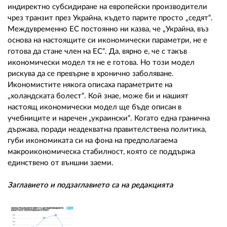
индиректно субсидиране на европейски производители
чрез транзит през Украйна, където парите просто „седят“.
Междувременно ЕС постоянно ни казва, че „Украйна, въз
основа на настоящите си икономически параметри, не е
готова да стане член на ЕС“. Да, вярно е, че с такъв
икономически модел тя не е готова. Но този модел
рискува да се превърне в хронично заболяване.
Икономистите някога описаха параметрите на
„холандската болест“. Кой знае, може би и нашият
настоящ икономически модел ще бъде описан в
учебниците и наречен „украински“. Когато една гранична
държава, поради неадекватна правителствена политика,
губи икономиката си на фона на предполагаема
макроикономическа стабилност, която се поддържа
единствено от външни заеми.
Заглавието и подзаглавието са на редакцията