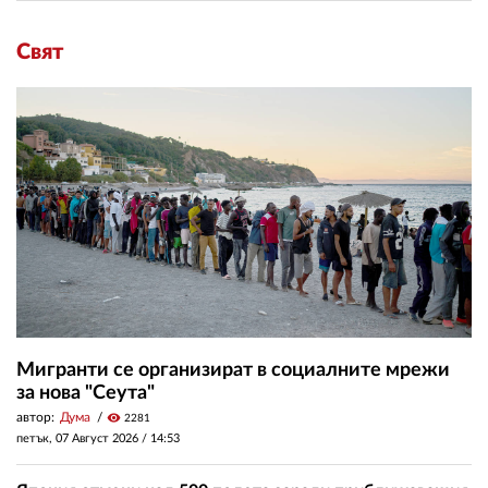
Свят
Мигранти се организират в социалните мрежи
за нова "Сеута"
автор:
Дума
visibility
2281
петък, 07 Август 2026 /
14:53