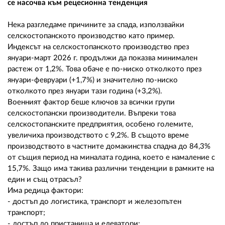
се насочва към рецесионна тенденция
Нека разгледаме причините за спада, използвайки
селскостопанското производство като пример.
Индексът на селскостопанското производство през
януари-март 2026 г. продължи да показва минимален
растеж от 1,2%. Това обаче е по-ниско отколкото през
януари-февруари (+1,7%) и значително по-ниско
отколкото през януари тази година (+3,2%).
Военният фактор беше ключов за всички групи
селскостопански производители. Въпреки това
селскостопанските предприятия, особено големите,
увеличиха производството с 9,2%. В същото време
производството в частните домакинства спадна до 84,3%
от същия период на миналата година, което е намаление с
15,7%. Защо има такива различни тенденции в рамките на
един и същ отрасъл?
Има редица фактори:
- достъп до логистика, транспорт и железопътен
транспорт;
- достъп до пристанища и елеватори;