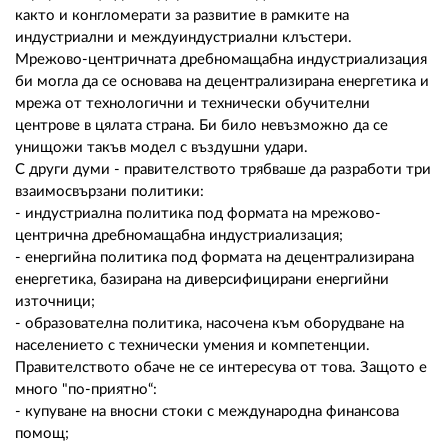
както и конгломерати за развитие в рамките на
индустриални и междуиндустриални клъстери.
Мрежово-центричната дребномащабна индустриализация
би могла да се основава на децентрализирана енергетика и
мрежа от технологични и технически обучителни
центрове в цялата страна. Би било невъзможно да се
унищожи такъв модел с въздушни удари.
С други думи - правителството трябваше да разработи три
взаимосвързани политики:
- индустриална политика под формата на мрежово-
центрична дребномащабна индустриализация;
- енергийна политика под формата на децентрализирана
енергетика, базирана на диверсифицирани енергийни
източници;
- образователна политика, насочена към оборудване на
населението с технически умения и компетенции.
Правителството обаче не се интересува от това. Защото е
много "по-приятно“:
- купуване на вносни стоки с международна финансова
помощ;