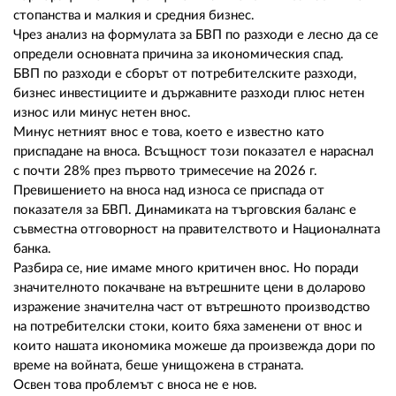
стопанства и малкия и средния бизнес.
Чрез анализ на формулата за БВП по разходи е лесно да се
определи основната причина за икономическия спад.
БВП по разходи е сборът от потребителските разходи,
бизнес инвестициите и държавните разходи плюс нетен
износ или минус нетен внос.
Минус нетният внос е това, което е известно като
приспадане на вноса. Всъщност този показател е нараснал
с почти 28% през първото тримесечие на 2026 г.
Превишението на вноса над износа се приспада от
показателя за БВП. Динамиката на търговския баланс е
съвместна отговорност на правителството и Националната
банка.
Разбира се, ние имаме много критичен внос. Но поради
значителното покачване на вътрешните цени в доларово
изражение значителна част от вътрешното производство
на потребителски стоки, които бяха заменени от внос и
които нашата икономика можеше да произвежда дори по
време на войната, беше унищожена в страната.
Освен това проблемът с вноса не е нов.