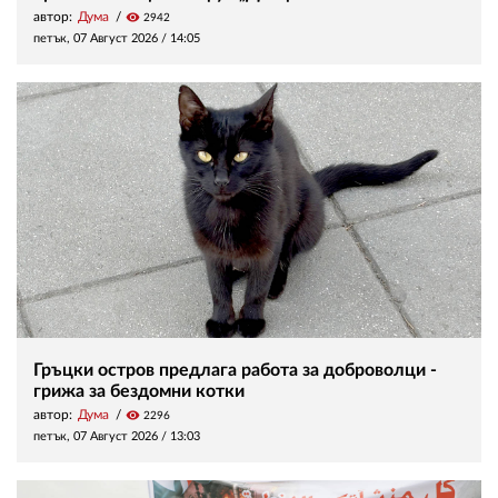
автор:
Дума
visibility
2942
петък, 07 Август 2026 /
14:05
Гръцки остров предлага работа за доброволци -
грижа за бездомни котки
автор:
Дума
visibility
2296
петък, 07 Август 2026 /
13:03