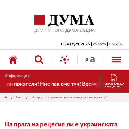
НАЧАЛО
БЪЛГАРИЯ
ИКОНОМИКА
ИЗБОРИ
08 Август 2026
събота
06:55 ч.
СВЯТ
ОБЩЕСТВО
Информация:
КУЛТУРА
и приятели! Ние пак сме тук! Времето се променя и
ПЪРВА СТРАНИЦА
на в-к „ДУМА“
ЖИВОТ
Свят
На прага на рецесия ли е украинската икономика?
СПОРТ
ПРИЛОЖЕНИЯ
На прага на рецесия ли е украинската
ДРУГИ