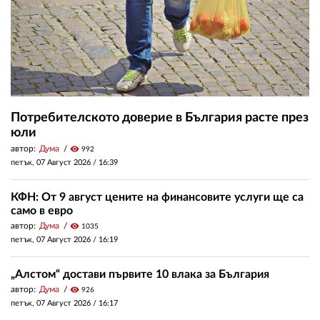
Потребителското доверие в България расте през
юли
автор:
Дума
visibility
992
петък, 07 Август 2026 /
16:39
КФН: От 9 август цените на финансовите услуги ще са
само в евро
автор:
Дума
visibility
1035
петък, 07 Август 2026 /
16:19
„Алстом“ достави първите 10 влака за България
автор:
Дума
visibility
926
петък, 07 Август 2026 /
16:17