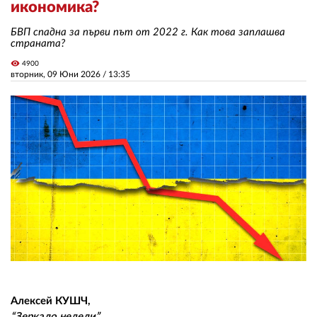
икономика?
БВП спадна за първи път от 2022 г. Как това заплашва
ЗА НАС
страната?
visibility
АВТОРИ
4900
вторник, 09 Юни 2026 /
13:35
РЕДАКЦИЯ
КОНТАКТИ
РЕКЛАМА
АБОНАМЕНТ
УСЛОВИЯ ЗА ПОЛЗВАНЕ
ПОЛИТИКА ЗА БИСКВИТКИТЕ
ПОЛИТИКАТА ЗА
ПОВЕРИТЕЛНОСТ
Алексей КУШЧ,
“Зеркало недели”